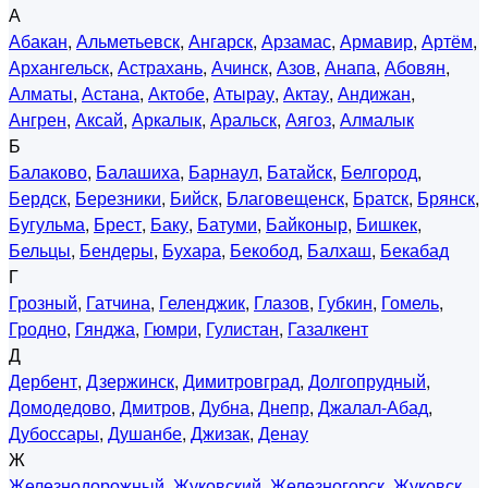
А
Абакан
,
Альметьевск
,
Ангарск
,
Арзамас
,
Армавир
,
Артём
,
Архангельск
,
Астрахань
,
Ачинск
,
Азов
,
Анапа
,
Абовян
,
Алматы
,
Астана
,
Актобе
,
Атырау
,
Актау
,
Андижан
,
Ангрен
,
Аксай
,
Аркалык
,
Аральск
,
Аягоз
,
Алмалык
Б
Балаково
,
Балашиха
,
Барнаул
,
Батайск
,
Белгород
,
Бердск
,
Березники
,
Бийск
,
Благовещенск
,
Братск
,
Брянск
,
Бугульма
,
Брест
,
Баку
,
Батуми
,
Байконыр
,
Бишкек
,
Бельцы
,
Бендеры
,
Бухара
,
Бекобод
,
Балхаш
,
Бекабад
Г
Грозный
,
Гатчина
,
Геленджик
,
Глазов
,
Губкин
,
Гомель
,
Гродно
,
Гянджа
,
Гюмри
,
Гулистан
,
Газалкент
Д
Дербент
,
Дзержинск
,
Димитровград
,
Долгопрудный
,
Домодедово
,
Дмитров
,
Дубна
,
Днепр
,
Джалал-Абад
,
Дубоссары
,
Душанбе
,
Джизак
,
Денау
Ж
Железнодорожный
,
Жуковский
,
Железногорск
,
Жуковск
,