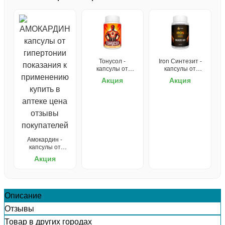
Тонусол -
Iron Синтезит -
капсулы от
капсулы от
гипертонии
гипертонии
Акция
Акция
Амокардин -
капсулы от
гипертонии
Акция
Описание
Отзывы
Товар в других городах