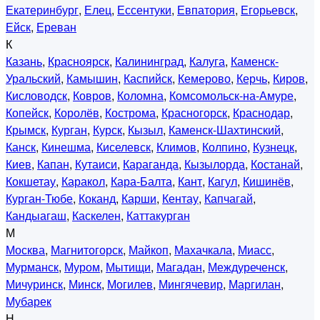
Екатеринбург
,
Елец
,
Ессентуки
,
Евпатория
,
Егорьевск
,
Ейск
,
Ереван
К
Казань
,
Красноярск
,
Калининград
,
Калуга
,
Каменск-
Уральский
,
Камышин
,
Каспийск
,
Кемерово
,
Керчь
,
Киров
,
Кисловодск
,
Ковров
,
Коломна
,
Комсомольск-на-Амуре
,
Копейск
,
Королёв
,
Кострома
,
Красногорск
,
Краснодар
,
Крымск
,
Курган
,
Курск
,
Кызыл
,
Каменск-Шахтинский
,
Канск
,
Кинешма
,
Киселевск
,
Климов
,
Колпино
,
Кузнецк
,
Киев
,
Капан
,
Кутаиси
,
Караганда
,
Кызылорда
,
Костанай
,
Кокшетау
,
Каракол
,
Кара-Балта
,
Кант
,
Кагул
,
Кишинёв
,
Курган-Тюбе
,
Коканд
,
Карши
,
Кентау
,
Капчагай
,
Кандыагаш
,
Каскелен
,
Каттакурган
М
Москва
,
Магнитогорск
,
Майкоп
,
Махачкала
,
Миасс
,
Мурманск
,
Муром
,
Мытищи
,
Магадан
,
Междуреченск
,
Мичуринск
,
Минск
,
Могилев
,
Мингячевир
,
Маргилан
,
Мубарек
Н