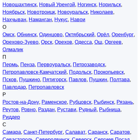
Новошахтинск
,
Новый Уренгой
,
Ногинск
,
Норильск
,
Ноябрьск
,
Новотроицк
,
Новоуральск
,
Николаев
,
Нахчыван
,
Наманган
,
Нукус
,
Навои
О
Омск
,
Обнинск
,
Одинцово
,
Октябрьский
,
Орёл
,
Оренбург
,
Орехово-Зуево
,
Орск
,
Орехов
,
Одесса
,
Ош
,
Оргеев
,
Олмалик
П
Пермь
,
Пенза
,
Первоуральск
,
Петрозаводск
,
Петропавловск-Камчатский
,
Подольск
,
Прокопьевск
,
Псков
,
Пушкино
,
Пятигорск
,
Павлов
,
Пушкин
,
Полтава
,
Павлодар
,
Петропавловск
Р
Ростов-на-Дону
,
Раменское
,
Рубцовск
,
Рыбинск
,
Рязань
,
Реутов
,
Ровно
,
Раздан
,
Рустави
,
Рудный
,
Рыбница
,
Риддер
С
Самара
,
Санкт-Петербург
,
Салават
,
Саранск
,
Саратов
,
Севастополь
,
Северодвинск
,
Северск
,
Сергиев Посад
,