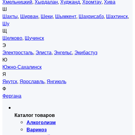
Хмельницкий
,
Хырдалан
,
Худжанд
,
Хромтау
,
Хива
Ш
Шахты
,
Ширван
,
Шеки
,
Шымкент
,
Шахрисабз
,
Шахтинск
,
Шу
Щ
Щелково
,
Щучинск
Э
Электросталь
,
Элиста
,
Энгельс
,
Экибастуз
Ю
Южно-Сахалинск
Я
Якутск
,
Ярославль
,
Янгиюль
Ф
Фергана
Каталог товаров
Алкоголизм
Варикоз