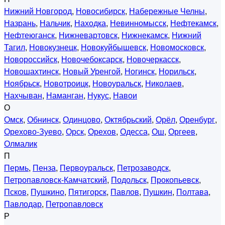
Нижний Новгород
,
Новосибирск
,
Набережные Челны
,
Назрань
,
Нальчик
,
Находка
,
Невинномысск
,
Нефтекамск
,
Нефтеюганск
,
Нижневартовск
,
Нижнекамск
,
Нижний
Тагил
,
Новокузнецк
,
Новокуйбышевск
,
Новомосковск
,
Новороссийск
,
Новочебоксарск
,
Новочеркасск
,
Новошахтинск
,
Новый Уренгой
,
Ногинск
,
Норильск
,
Ноябрьск
,
Новотроицк
,
Новоуральск
,
Николаев
,
Нахчыван
,
Наманган
,
Нукус
,
Навои
О
Омск
,
Обнинск
,
Одинцово
,
Октябрьский
,
Орёл
,
Оренбург
,
Орехово-Зуево
,
Орск
,
Орехов
,
Одесса
,
Ош
,
Оргеев
,
Олмалик
П
Пермь
,
Пенза
,
Первоуральск
,
Петрозаводск
,
Петропавловск-Камчатский
,
Подольск
,
Прокопьевск
,
Псков
,
Пушкино
,
Пятигорск
,
Павлов
,
Пушкин
,
Полтава
,
Павлодар
,
Петропавловск
Р