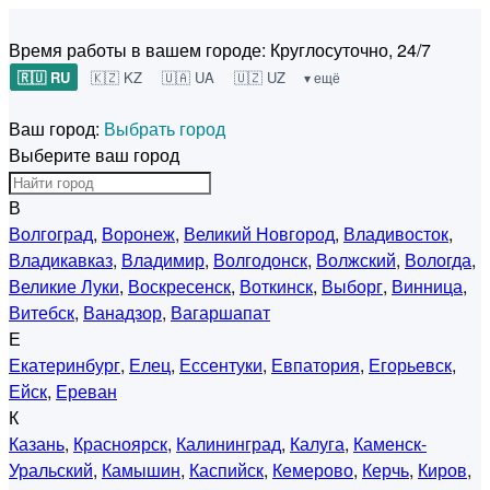
Время работы в вашем городе:
Круглосуточно, 24/7
🇷🇺 RU
🇰🇿 KZ
🇺🇦 UA
🇺🇿 UZ
▾ ещё
Ваш город:
Выбрать город
Выберите ваш город
В
Волгоград
,
Воронеж
,
Великий Новгород
,
Владивосток
,
Владикавказ
,
Владимир
,
Волгодонск
,
Волжский
,
Вологда
,
Великие Луки
,
Воскресенск
,
Воткинск
,
Выборг
,
Винница
,
Витебск
,
Ванадзор
,
Вагаршапат
Е
Екатеринбург
,
Елец
,
Ессентуки
,
Евпатория
,
Егорьевск
,
Ейск
,
Ереван
К
Казань
,
Красноярск
,
Калининград
,
Калуга
,
Каменск-
Уральский
,
Камышин
,
Каспийск
,
Кемерово
,
Керчь
,
Киров
,