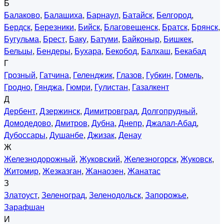
Б
Балаково
,
Балашиха
,
Барнаул
,
Батайск
,
Белгород
,
Бердск
,
Березники
,
Бийск
,
Благовещенск
,
Братск
,
Брянск
,
Бугульма
,
Брест
,
Баку
,
Батуми
,
Байконыр
,
Бишкек
,
Бельцы
,
Бендеры
,
Бухара
,
Бекобод
,
Балхаш
,
Бекабад
Г
Грозный
,
Гатчина
,
Геленджик
,
Глазов
,
Губкин
,
Гомель
,
Гродно
,
Гянджа
,
Гюмри
,
Гулистан
,
Газалкент
Д
Дербент
,
Дзержинск
,
Димитровград
,
Долгопрудный
,
Домодедово
,
Дмитров
,
Дубна
,
Днепр
,
Джалал-Абад
,
Дубоссары
,
Душанбе
,
Джизак
,
Денау
Ж
Железнодорожный
,
Жуковский
,
Железногорск
,
Жуковск
,
Житомир
,
Жезказган
,
Жанаозен
,
Жанатас
З
Златоуст
,
Зеленоград
,
Зеленодольск
,
Запорожье
,
Зарафшан
И