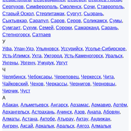
Серпухов
,
Симферополь
,
Смоленск
,
Сочи
,
Ставрополь
,
Старый Оскол
,
Стерлитамак
,
Сургут
,
Сызрань
,
Сыктывкар
,
Сарапул
,
Саров
,
Серов
,
Соликамск
,
Сумы
,
Сумгаит
,
Сухум
,
Семей
,
Сороки
,
Самарканд
,
Сарань
,
Степногорск
,
Сатпаев
У
Уфа
,
Улан-Удэ
,
Ульяновск
,
Уссурийск
,
Усолье-Сибирское
,
Усть-Илимск
,
Ухта
,
Ужгород
,
Усть-Каменогорск
,
Уральск
,
Унгены
,
Ургенч
,
Учкудук
,
Ургут
Ч
Челябинск
,
Чебоксары
,
Череповец
,
Черкесск
,
Чита
,
Чайковский
,
Чехов
,
Черкассы
,
Чернигов
,
Черновцы
,
Чирчик
,
Чуст
А
Абакан
,
Альметьевск
,
Ангарск
,
Арзамас
,
Армавир
,
Артём
,
Архангельск
,
Астрахань
,
Ачинск
,
Азов
,
Анапа
,
Абовян
,
Алматы
,
Астана
,
Актобе
,
Атырау
,
Актау
,
Андижан
,
Ангрен
,
Аксай
,
Аркалык
,
Аральск
,
Аягоз
,
Алмалык