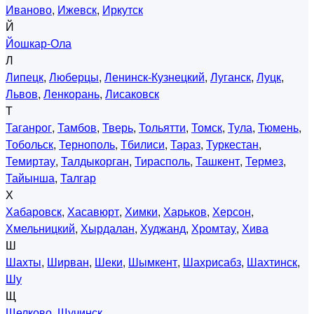
Иваново
,
Ижевск
,
Иркутск
Й
Йошкар-Ола
Л
Липецк
,
Люберцы
,
Ленинск-Кузнецкий
,
Луганск
,
Луцк
,
Львов
,
Ленкорань
,
Лисаковск
Т
Таганрог
,
Тамбов
,
Тверь
,
Тольятти
,
Томск
,
Тула
,
Тюмень
,
Тобольск
,
Тернополь
,
Тбилиси
,
Тараз
,
Туркестан
,
Темиртау
,
Талдыкорган
,
Тирасполь
,
Ташкент
,
Термез
,
Тайынша
,
Талгар
Х
Хабаровск
,
Хасавюрт
,
Химки
,
Харьков
,
Херсон
,
Хмельницкий
,
Хырдалан
,
Худжанд
,
Хромтау
,
Хива
Ш
Шахты
,
Ширван
,
Шеки
,
Шымкент
,
Шахрисабз
,
Шахтинск
,
Шу
Щ
Щелково
,
Щучинск