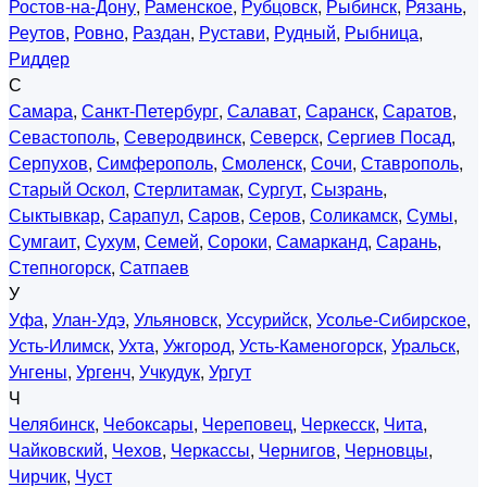
Ростов-на-Дону
,
Раменское
,
Рубцовск
,
Рыбинск
,
Рязань
,
Реутов
,
Ровно
,
Раздан
,
Рустави
,
Рудный
,
Рыбница
,
Риддер
С
Самара
,
Санкт-Петербург
,
Салават
,
Саранск
,
Саратов
,
Севастополь
,
Северодвинск
,
Северск
,
Сергиев Посад
,
Серпухов
,
Симферополь
,
Смоленск
,
Сочи
,
Ставрополь
,
Старый Оскол
,
Стерлитамак
,
Сургут
,
Сызрань
,
Сыктывкар
,
Сарапул
,
Саров
,
Серов
,
Соликамск
,
Сумы
,
Сумгаит
,
Сухум
,
Семей
,
Сороки
,
Самарканд
,
Сарань
,
Степногорск
,
Сатпаев
У
Уфа
,
Улан-Удэ
,
Ульяновск
,
Уссурийск
,
Усолье-Сибирское
,
Усть-Илимск
,
Ухта
,
Ужгород
,
Усть-Каменогорск
,
Уральск
,
Унгены
,
Ургенч
,
Учкудук
,
Ургут
Ч
Челябинск
,
Чебоксары
,
Череповец
,
Черкесск
,
Чита
,
Чайковский
,
Чехов
,
Черкассы
,
Чернигов
,
Черновцы
,
Чирчик
,
Чуст