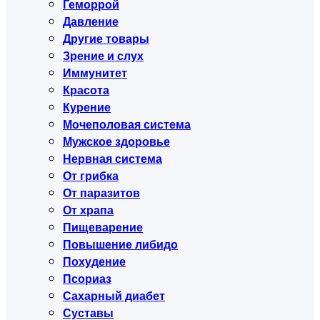
Геморрой
Давление
Другие товары
Зрение и слух
Иммунитет
Красота
Курение
Мочеполовая система
Мужское здоровье
Нервная система
От грибка
От паразитов
От храпа
Пищеварение
Повышение либидо
Похудение
Псориаз
Сахарный диабет
Суставы