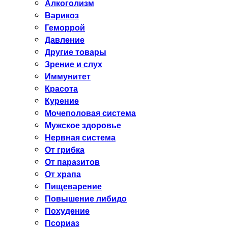
Алкоголизм
Варикоз
Геморрой
Давление
Другие товары
Зрение и слух
Иммунитет
Красота
Курение
Мочеполовая система
Мужское здоровье
Нервная система
От грибка
От паразитов
От храпа
Пищеварение
Повышение либидо
Похудение
Псориаз