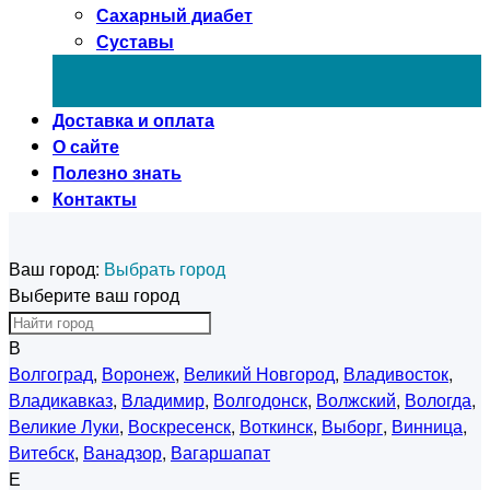
Сахарный диабет
Суставы
Доставка и оплата
О сайте
Полезно знать
Контакты
Ваш город:
Выбрать город
Выберите ваш город
В
Волгоград
,
Воронеж
,
Великий Новгород
,
Владивосток
,
Владикавказ
,
Владимир
,
Волгодонск
,
Волжский
,
Вологда
,
Великие Луки
,
Воскресенск
,
Воткинск
,
Выборг
,
Винница
,
Витебск
,
Ванадзор
,
Вагаршапат
Е