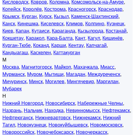
Кисловодск
,
Ковров
,
Коломна
,
Комсомольск-на-Амуре
,
Копейск
,
Королёв
,
Кострома
,
Красногорск
,
Краснодар
,
Крымск
,
Курган
,
Курск
,
Кызыл
,
Каменск-Шахтинский
,
Канск
,
Кинешма
,
Киселевск
,
Климов
,
Колпино
,
Кузнецк
,
Киев
,
Капан
,
Кутаиси
,
Караганда
,
Кызылорда
,
Костанай
,
Кокшетау
,
Каракол
,
Кара-Балта
,
Кант
,
Кагул
,
Кишинёв
,
Курган-Тюбе
,
Коканд
,
Карши
,
Кентау
,
Капчагай
,
Кандыагаш
,
Каскелен
,
Каттакурган
М
Москва
,
Магнитогорск
,
Майкоп
,
Махачкала
,
Миасс
,
Мурманск
,
Муром
,
Мытищи
,
Магадан
,
Междуреченск
,
Мичуринск
,
Минск
,
Могилев
,
Мингячевир
,
Маргилан
,
Мубарек
Н
Нижний Новгород
,
Новосибирск
,
Набережные Челны
,
Назрань
,
Нальчик
,
Находка
,
Невинномысск
,
Нефтекамск
,
Нефтеюганск
,
Нижневартовск
,
Нижнекамск
,
Нижний
Тагил
,
Новокузнецк
,
Новокуйбышевск
,
Новомосковск
,
Новороссийск
,
Новочебоксарск
,
Новочеркасск
,