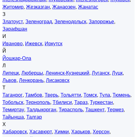
Житомир
,
Жезказган
,
Жанаозен
,
Жанатас
З
Златоуст
,
Зеленоград
,
Зеленодольск
,
Запорожье
,
Зарафшан
И
Иваново
,
Ижевск
,
Иркутск
Й
Йошкар-Ола
Л
Липецк
,
Люберцы
,
Ленинск-Кузнецкий
,
Луганск
,
Луцк
,
Львов
,
Ленкорань
,
Лисаковск
Т
Таганрог
,
Тамбов
,
Тверь
,
Тольятти
,
Томск
,
Тула
,
Тюмень
,
Тобольск
,
Тернополь
,
Тбилиси
,
Тараз
,
Туркестан
,
Темиртау
,
Талдыкорган
,
Тирасполь
,
Ташкент
,
Термез
,
Тайынша
,
Талгар
Х
Хабаровск
,
Хасавюрт
,
Химки
,
Харьков
,
Херсон
,