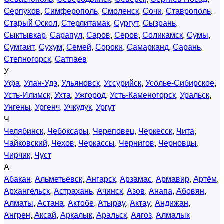
Серпухов
,
Симферополь
,
Смоленск
,
Сочи
,
Ставрополь
,
Старый Оскол
,
Стерлитамак
,
Сургут
,
Сызрань
,
Сыктывкар
,
Сарапул
,
Саров
,
Серов
,
Соликамск
,
Сумы
,
Сумгаит
,
Сухум
,
Семей
,
Сороки
,
Самарканд
,
Сарань
,
Степногорск
,
Сатпаев
У
Уфа
,
Улан-Удэ
,
Ульяновск
,
Уссурийск
,
Усолье-Сибирское
,
Усть-Илимск
,
Ухта
,
Ужгород
,
Усть-Каменогорск
,
Уральск
,
Унгены
,
Ургенч
,
Учкудук
,
Ургут
Ч
Челябинск
,
Чебоксары
,
Череповец
,
Черкесск
,
Чита
,
Чайковский
,
Чехов
,
Черкассы
,
Чернигов
,
Черновцы
,
Чирчик
,
Чуст
А
Абакан
,
Альметьевск
,
Ангарск
,
Арзамас
,
Армавир
,
Артём
,
Архангельск
,
Астрахань
,
Ачинск
,
Азов
,
Анапа
,
Абовян
,
Алматы
,
Астана
,
Актобе
,
Атырау
,
Актау
,
Андижан
,
Ангрен
,
Аксай
,
Аркалык
,
Аральск
,
Аягоз
,
Алмалык