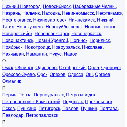
Нижний Новгород
,
Новосибирск
,
Набережные Челны
,
Назрань
,
Нальчик
,
Находка
,
Невинномысск
,
Нефтекамск
,
Нефтеюганск
,
Нижневартовск
,
Нижнекамск
,
Нижний
Тагил
,
Новокузнецк
,
Новокуйбышевск
,
Новомосковск
,
Новороссийск
,
Новочебоксарск
,
Новочеркасск
,
Новошахтинск
,
Новый Уренгой
,
Ногинск
,
Норильск
,
Ноябрьск
,
Новотроицк
,
Новоуральск
,
Николаев
,
Нахчыван
,
Наманган
,
Нукус
,
Навои
О
Омск
,
Обнинск
,
Одинцово
,
Октябрьский
,
Орёл
,
Оренбург
,
Орехово-Зуево
,
Орск
,
Орехов
,
Одесса
,
Ош
,
Оргеев
,
Олмалик
П
Пермь
,
Пенза
,
Первоуральск
,
Петрозаводск
,
Петропавловск-Камчатский
,
Подольск
,
Прокопьевск
,
Псков
,
Пушкино
,
Пятигорск
,
Павлов
,
Пушкин
,
Полтава
,
Павлодар
,
Петропавловск
Р