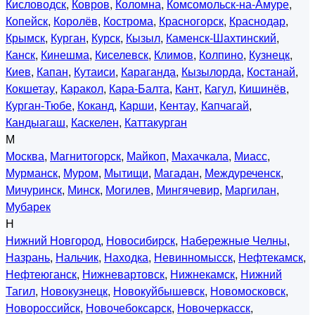
Кисловодск
,
Ковров
,
Коломна
,
Комсомольск-на-Амуре
,
Копейск
,
Королёв
,
Кострома
,
Красногорск
,
Краснодар
,
Крымск
,
Курган
,
Курск
,
Кызыл
,
Каменск-Шахтинский
,
Канск
,
Кинешма
,
Киселевск
,
Климов
,
Колпино
,
Кузнецк
,
Киев
,
Капан
,
Кутаиси
,
Караганда
,
Кызылорда
,
Костанай
,
Кокшетау
,
Каракол
,
Кара-Балта
,
Кант
,
Кагул
,
Кишинёв
,
Курган-Тюбе
,
Коканд
,
Карши
,
Кентау
,
Капчагай
,
Кандыагаш
,
Каскелен
,
Каттакурган
М
Москва
,
Магнитогорск
,
Майкоп
,
Махачкала
,
Миасс
,
Мурманск
,
Муром
,
Мытищи
,
Магадан
,
Междуреченск
,
Мичуринск
,
Минск
,
Могилев
,
Мингячевир
,
Маргилан
,
Мубарек
Н
Нижний Новгород
,
Новосибирск
,
Набережные Челны
,
Назрань
,
Нальчик
,
Находка
,
Невинномысск
,
Нефтекамск
,
Нефтеюганск
,
Нижневартовск
,
Нижнекамск
,
Нижний
Тагил
,
Новокузнецк
,
Новокуйбышевск
,
Новомосковск
,
Новороссийск
,
Новочебоксарск
,
Новочеркасск
,