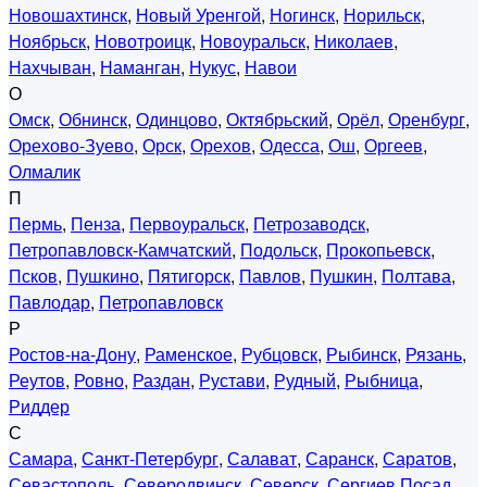
Новошахтинск
,
Новый Уренгой
,
Ногинск
,
Норильск
,
Ноябрьск
,
Новотроицк
,
Новоуральск
,
Николаев
,
Нахчыван
,
Наманган
,
Нукус
,
Навои
О
Омск
,
Обнинск
,
Одинцово
,
Октябрьский
,
Орёл
,
Оренбург
,
Орехово-Зуево
,
Орск
,
Орехов
,
Одесса
,
Ош
,
Оргеев
,
Олмалик
П
Пермь
,
Пенза
,
Первоуральск
,
Петрозаводск
,
Петропавловск-Камчатский
,
Подольск
,
Прокопьевск
,
Псков
,
Пушкино
,
Пятигорск
,
Павлов
,
Пушкин
,
Полтава
,
Павлодар
,
Петропавловск
Р
Ростов-на-Дону
,
Раменское
,
Рубцовск
,
Рыбинск
,
Рязань
,
Реутов
,
Ровно
,
Раздан
,
Рустави
,
Рудный
,
Рыбница
,
Риддер
С
Самара
,
Санкт-Петербург
,
Салават
,
Саранск
,
Саратов
,
Севастополь
,
Северодвинск
,
Северск
,
Сергиев Посад
,