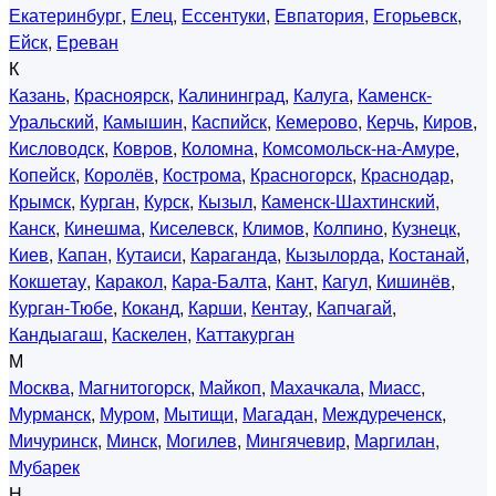
Екатеринбург
,
Елец
,
Ессентуки
,
Евпатория
,
Егорьевск
,
Ейск
,
Ереван
К
Казань
,
Красноярск
,
Калининград
,
Калуга
,
Каменск-
Уральский
,
Камышин
,
Каспийск
,
Кемерово
,
Керчь
,
Киров
,
Кисловодск
,
Ковров
,
Коломна
,
Комсомольск-на-Амуре
,
Копейск
,
Королёв
,
Кострома
,
Красногорск
,
Краснодар
,
Крымск
,
Курган
,
Курск
,
Кызыл
,
Каменск-Шахтинский
,
Канск
,
Кинешма
,
Киселевск
,
Климов
,
Колпино
,
Кузнецк
,
Киев
,
Капан
,
Кутаиси
,
Караганда
,
Кызылорда
,
Костанай
,
Кокшетау
,
Каракол
,
Кара-Балта
,
Кант
,
Кагул
,
Кишинёв
,
Курган-Тюбе
,
Коканд
,
Карши
,
Кентау
,
Капчагай
,
Кандыагаш
,
Каскелен
,
Каттакурган
М
Москва
,
Магнитогорск
,
Майкоп
,
Махачкала
,
Миасс
,
Мурманск
,
Муром
,
Мытищи
,
Магадан
,
Междуреченск
,
Мичуринск
,
Минск
,
Могилев
,
Мингячевир
,
Маргилан
,
Мубарек
Н