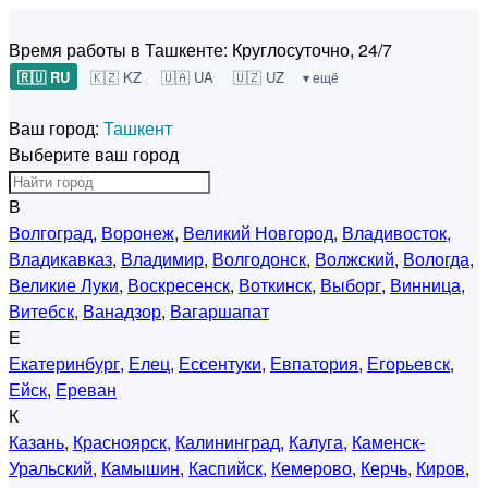
Время работы в Ташкенте:
Круглосуточно, 24/7
🇷🇺 RU
🇰🇿 KZ
🇺🇦 UA
🇺🇿 UZ
▾ ещё
Ваш город:
Ташкент
Выберите ваш город
В
Волгоград
,
Воронеж
,
Великий Новгород
,
Владивосток
,
Владикавказ
,
Владимир
,
Волгодонск
,
Волжский
,
Вологда
,
Великие Луки
,
Воскресенск
,
Воткинск
,
Выборг
,
Винница
,
Витебск
,
Ванадзор
,
Вагаршапат
Е
Екатеринбург
,
Елец
,
Ессентуки
,
Евпатория
,
Егорьевск
,
Ейск
,
Ереван
К
Казань
,
Красноярск
,
Калининград
,
Калуга
,
Каменск-
Уральский
,
Камышин
,
Каспийск
,
Кемерово
,
Керчь
,
Киров
,