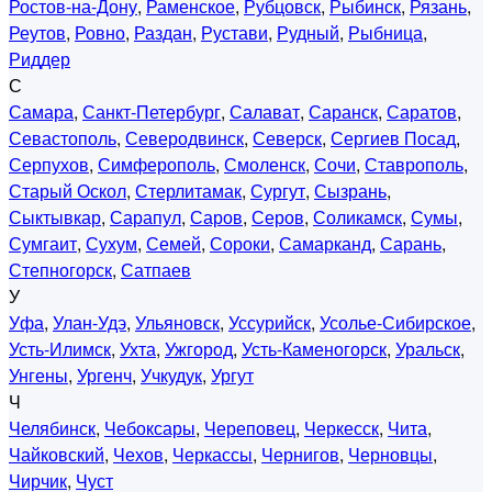
Ростов-на-Дону
,
Раменское
,
Рубцовск
,
Рыбинск
,
Рязань
,
Реутов
,
Ровно
,
Раздан
,
Рустави
,
Рудный
,
Рыбница
,
Риддер
С
Самара
,
Санкт-Петербург
,
Салават
,
Саранск
,
Саратов
,
Севастополь
,
Северодвинск
,
Северск
,
Сергиев Посад
,
Серпухов
,
Симферополь
,
Смоленск
,
Сочи
,
Ставрополь
,
Старый Оскол
,
Стерлитамак
,
Сургут
,
Сызрань
,
Сыктывкар
,
Сарапул
,
Саров
,
Серов
,
Соликамск
,
Сумы
,
Сумгаит
,
Сухум
,
Семей
,
Сороки
,
Самарканд
,
Сарань
,
Степногорск
,
Сатпаев
У
Уфа
,
Улан-Удэ
,
Ульяновск
,
Уссурийск
,
Усолье-Сибирское
,
Усть-Илимск
,
Ухта
,
Ужгород
,
Усть-Каменогорск
,
Уральск
,
Унгены
,
Ургенч
,
Учкудук
,
Ургут
Ч
Челябинск
,
Чебоксары
,
Череповец
,
Черкесск
,
Чита
,
Чайковский
,
Чехов
,
Черкассы
,
Чернигов
,
Черновцы
,
Чирчик
,
Чуст