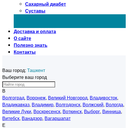
Сахарный диабет
Суставы
Доставка и оплата
О сайте
Полезно знать
Контакты
Ваш город:
Ташкент
Выберите ваш город
В
Волгоград
,
Воронеж
,
Великий Новгород
,
Владивосток
,
Владикавказ
,
Владимир
,
Волгодонск
,
Волжский
,
Вологда
,
Великие Луки
,
Воскресенск
,
Воткинск
,
Выборг
,
Винница
,
Витебск
,
Ванадзор
,
Вагаршапат
Е