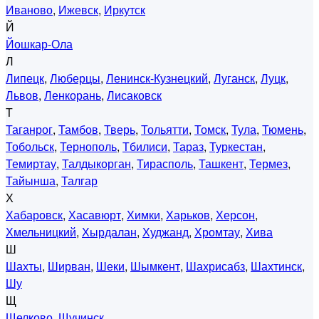
Иваново
,
Ижевск
,
Иркутск
Й
Йошкар-Ола
Л
Липецк
,
Люберцы
,
Ленинск-Кузнецкий
,
Луганск
,
Луцк
,
Львов
,
Ленкорань
,
Лисаковск
Т
Таганрог
,
Тамбов
,
Тверь
,
Тольятти
,
Томск
,
Тула
,
Тюмень
,
Тобольск
,
Тернополь
,
Тбилиси
,
Тараз
,
Туркестан
,
Темиртау
,
Талдыкорган
,
Тирасполь
,
Ташкент
,
Термез
,
Тайынша
,
Талгар
Х
Хабаровск
,
Хасавюрт
,
Химки
,
Харьков
,
Херсон
,
Хмельницкий
,
Хырдалан
,
Худжанд
,
Хромтау
,
Хива
Ш
Шахты
,
Ширван
,
Шеки
,
Шымкент
,
Шахрисабз
,
Шахтинск
,
Шу
Щ
Щелково
,
Щучинск