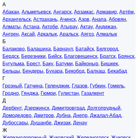
А
Абакан
,
Альметьевск
,
Ангарск
,
Арзамас
,
Армавир
,
Артём
,
Архангельск
,
Астрахань
,
Ачинск
,
Азов
,
Анапа
,
Абовян
,
Алматы
,
Астана
,
Актобе
,
Атырау
,
Актау
,
Андижан
,
Ангрен
,
Аксай
,
Аркалык
,
Аральск
,
Аягоз
,
Алмалык
Б
Балаково
,
Балашиха
,
Барнаул
,
Батайск
,
Белгород
,
Бердск
,
Березники
,
Бийск
,
Благовещенск
,
Братск
,
Брянск
,
Бугульма
,
Брест
,
Баку
,
Батуми
,
Байконыр
,
Бишкек
,
Бельцы
,
Бендеры
,
Бухара
,
Бекобод
,
Балхаш
,
Бекабад
Г
Грозный
,
Гатчина
,
Геленджик
,
Глазов
,
Губкин
,
Гомель
,
Гродно
,
Гянджа
,
Гюмри
,
Гулистан
,
Газалкент
Д
Дербент
,
Дзержинск
,
Димитровград
,
Долгопрудный
,
Домодедово
,
Дмитров
,
Дубна
,
Днепр
,
Джалал-Абад
,
Дубоссары
,
Душанбе
,
Джизак
,
Денау
Ж
Железнодорожный
,
Жуковский
,
Железногорск
,
Жуковск
,