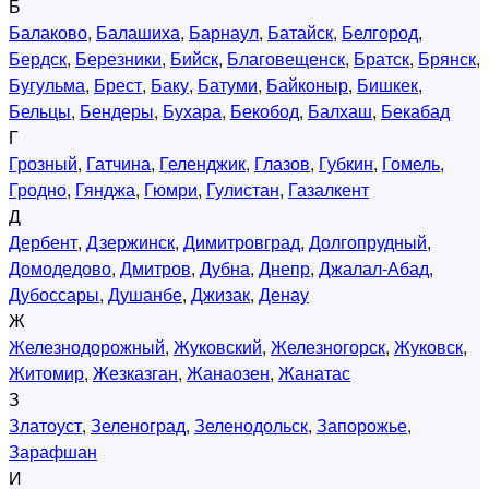
Б
Балаково
,
Балашиха
,
Барнаул
,
Батайск
,
Белгород
,
Бердск
,
Березники
,
Бийск
,
Благовещенск
,
Братск
,
Брянск
,
Бугульма
,
Брест
,
Баку
,
Батуми
,
Байконыр
,
Бишкек
,
Бельцы
,
Бендеры
,
Бухара
,
Бекобод
,
Балхаш
,
Бекабад
Г
Грозный
,
Гатчина
,
Геленджик
,
Глазов
,
Губкин
,
Гомель
,
Гродно
,
Гянджа
,
Гюмри
,
Гулистан
,
Газалкент
Д
Дербент
,
Дзержинск
,
Димитровград
,
Долгопрудный
,
Домодедово
,
Дмитров
,
Дубна
,
Днепр
,
Джалал-Абад
,
Дубоссары
,
Душанбе
,
Джизак
,
Денау
Ж
Железнодорожный
,
Жуковский
,
Железногорск
,
Жуковск
,
Житомир
,
Жезказган
,
Жанаозен
,
Жанатас
З
Златоуст
,
Зеленоград
,
Зеленодольск
,
Запорожье
,
Зарафшан
И