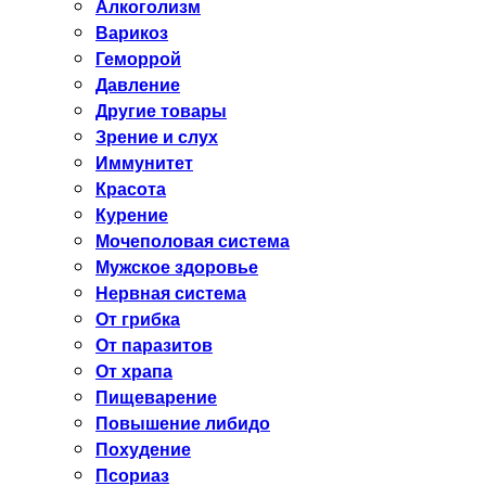
Алкоголизм
Варикоз
Геморрой
Давление
Другие товары
Зрение и слух
Иммунитет
Красота
Курение
Мочеполовая система
Мужское здоровье
Нервная система
От грибка
От паразитов
От храпа
Пищеварение
Повышение либидо
Похудение
Псориаз