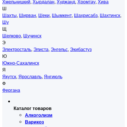
Хмельницкий
,
Хырдалан
,
Худжанд
,
Хромтау
,
Хива
Ш
Шахты
,
Ширван
,
Шеки
,
Шымкент
,
Шахрисабз
,
Шахтинск
,
Шу
Щ
Щелково
,
Щучинск
Э
Электросталь
,
Элиста
,
Энгельс
,
Экибастуз
Ю
Южно-Сахалинск
Я
Якутск
,
Ярославль
,
Янгиюль
Ф
Фергана
Каталог товаров
Алкоголизм
Варикоз