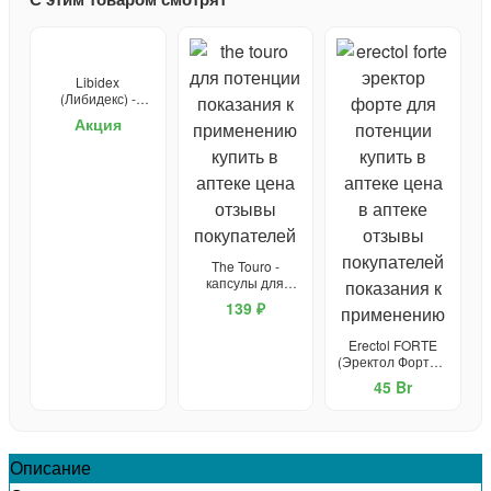
Libidex
(Либидекс) -
капсулы от
Акция
простатита и для
потенции
The Touro -
капсулы для
потенции
139 ₽
Erectol FORTE
(Эректол Форте) -
средство для
45 Br
потенции
Описание