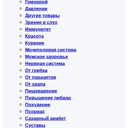
Геморрой
Давление
Другие товары
Зрение и слух
Иммунитет
Красота
Курение
Мочеполовая система
Мужское здоровье
Нервная система
От грибка
От паразитов
От храпа
Пищеварение
Повышение либидо
Похудение
Псориаз
Сахарный диабет
Суставы