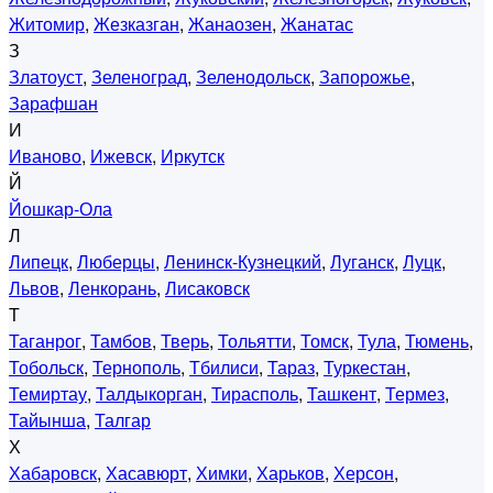
Житомир
,
Жезказган
,
Жанаозен
,
Жанатас
З
Златоуст
,
Зеленоград
,
Зеленодольск
,
Запорожье
,
Зарафшан
И
Иваново
,
Ижевск
,
Иркутск
Й
Йошкар-Ола
Л
Липецк
,
Люберцы
,
Ленинск-Кузнецкий
,
Луганск
,
Луцк
,
Львов
,
Ленкорань
,
Лисаковск
Т
Таганрог
,
Тамбов
,
Тверь
,
Тольятти
,
Томск
,
Тула
,
Тюмень
,
Тобольск
,
Тернополь
,
Тбилиси
,
Тараз
,
Туркестан
,
Темиртау
,
Талдыкорган
,
Тирасполь
,
Ташкент
,
Термез
,
Тайынша
,
Талгар
Х
Хабаровск
,
Хасавюрт
,
Химки
,
Харьков
,
Херсон
,