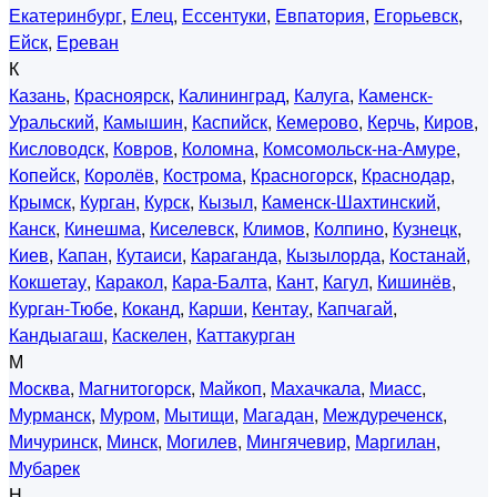
Екатеринбург
,
Елец
,
Ессентуки
,
Евпатория
,
Егорьевск
,
Ейск
,
Ереван
К
Казань
,
Красноярск
,
Калининград
,
Калуга
,
Каменск-
Уральский
,
Камышин
,
Каспийск
,
Кемерово
,
Керчь
,
Киров
,
Кисловодск
,
Ковров
,
Коломна
,
Комсомольск-на-Амуре
,
Копейск
,
Королёв
,
Кострома
,
Красногорск
,
Краснодар
,
Крымск
,
Курган
,
Курск
,
Кызыл
,
Каменск-Шахтинский
,
Канск
,
Кинешма
,
Киселевск
,
Климов
,
Колпино
,
Кузнецк
,
Киев
,
Капан
,
Кутаиси
,
Караганда
,
Кызылорда
,
Костанай
,
Кокшетау
,
Каракол
,
Кара-Балта
,
Кант
,
Кагул
,
Кишинёв
,
Курган-Тюбе
,
Коканд
,
Карши
,
Кентау
,
Капчагай
,
Кандыагаш
,
Каскелен
,
Каттакурган
М
Москва
,
Магнитогорск
,
Майкоп
,
Махачкала
,
Миасс
,
Мурманск
,
Муром
,
Мытищи
,
Магадан
,
Междуреченск
,
Мичуринск
,
Минск
,
Могилев
,
Мингячевир
,
Маргилан
,
Мубарек
Н