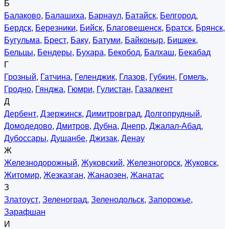
Б
Балаково
,
Балашиха
,
Барнаул
,
Батайск
,
Белгород
,
Бердск
,
Березники
,
Бийск
,
Благовещенск
,
Братск
,
Брянск
,
Бугульма
,
Брест
,
Баку
,
Батуми
,
Байконыр
,
Бишкек
,
Бельцы
,
Бендеры
,
Бухара
,
Бекобод
,
Балхаш
,
Бекабад
Г
Грозный
,
Гатчина
,
Геленджик
,
Глазов
,
Губкин
,
Гомель
,
Гродно
,
Гянджа
,
Гюмри
,
Гулистан
,
Газалкент
Д
Дербент
,
Дзержинск
,
Димитровград
,
Долгопрудный
,
Домодедово
,
Дмитров
,
Дубна
,
Днепр
,
Джалал-Абад
,
Дубоссары
,
Душанбе
,
Джизак
,
Денау
Ж
Железнодорожный
,
Жуковский
,
Железногорск
,
Жуковск
,
Житомир
,
Жезказган
,
Жанаозен
,
Жанатас
З
Златоуст
,
Зеленоград
,
Зеленодольск
,
Запорожье
,
Зарафшан
И