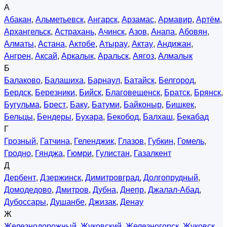
А
Абакан
,
Альметьевск
,
Ангарск
,
Арзамас
,
Армавир
,
Артём
,
Архангельск
,
Астрахань
,
Ачинск
,
Азов
,
Анапа
,
Абовян
,
Алматы
,
Астана
,
Актобе
,
Атырау
,
Актау
,
Андижан
,
Ангрен
,
Аксай
,
Аркалык
,
Аральск
,
Аягоз
,
Алмалык
Б
Балаково
,
Балашиха
,
Барнаул
,
Батайск
,
Белгород
,
Бердск
,
Березники
,
Бийск
,
Благовещенск
,
Братск
,
Брянск
,
Бугульма
,
Брест
,
Баку
,
Батуми
,
Байконыр
,
Бишкек
,
Бельцы
,
Бендеры
,
Бухара
,
Бекобод
,
Балхаш
,
Бекабад
Г
Грозный
,
Гатчина
,
Геленджик
,
Глазов
,
Губкин
,
Гомель
,
Гродно
,
Гянджа
,
Гюмри
,
Гулистан
,
Газалкент
Д
Дербент
,
Дзержинск
,
Димитровград
,
Долгопрудный
,
Домодедово
,
Дмитров
,
Дубна
,
Днепр
,
Джалал-Абад
,
Дубоссары
,
Душанбе
,
Джизак
,
Денау
Ж
Железнодорожный
,
Жуковский
,
Железногорск
,
Жуковск
,