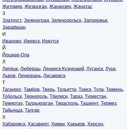
Житомир
,
Жезказган
,
Жанаозен
,
Жанатас
З
Златоуст
,
Зеленоград
,
Зеленодольск
,
Запорожье
,
Зарафшан
И
Иваново
,
Ижевск
,
Иркутск
Й
Йошкар-Ола
Л
Липецк
,
Люберцы
,
Ленинск-Кузнецкий
,
Луганск
,
Луцк
,
Львов
,
Ленкорань
,
Лисаковск
Т
Таганрог
,
Тамбов
,
Тверь
,
Тольятти
,
Томск
,
Тула
,
Тюмень
,
Тобольск
,
Тернополь
,
Тбилиси
,
Тараз
,
Туркестан
,
Темиртау
,
Талдыкорган
,
Тирасполь
,
Ташкент
,
Термез
,
Тайынша
,
Талгар
Х
Хабаровск
,
Хасавюрт
,
Химки
,
Харьков
,
Херсон
,