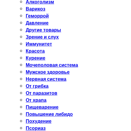
Алкоголизм
Варикоз
Геморрой
Давление
Другие товары
Зрение и слух
Иммунитет
Красота
Курение
Мочеполовая система
Мужское здоровье
Нервная система
От грибка
От паразитов
От храпа
Пищеварение
Повышение либидо
Похудение
Псориаз