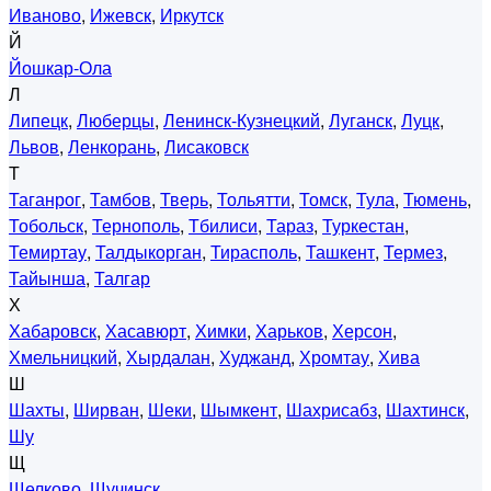
Иваново
,
Ижевск
,
Иркутск
Й
Йошкар-Ола
Л
Липецк
,
Люберцы
,
Ленинск-Кузнецкий
,
Луганск
,
Луцк
,
Львов
,
Ленкорань
,
Лисаковск
Т
Таганрог
,
Тамбов
,
Тверь
,
Тольятти
,
Томск
,
Тула
,
Тюмень
,
Тобольск
,
Тернополь
,
Тбилиси
,
Тараз
,
Туркестан
,
Темиртау
,
Талдыкорган
,
Тирасполь
,
Ташкент
,
Термез
,
Тайынша
,
Талгар
Х
Хабаровск
,
Хасавюрт
,
Химки
,
Харьков
,
Херсон
,
Хмельницкий
,
Хырдалан
,
Худжанд
,
Хромтау
,
Хива
Ш
Шахты
,
Ширван
,
Шеки
,
Шымкент
,
Шахрисабз
,
Шахтинск
,
Шу
Щ
Щелково
,
Щучинск