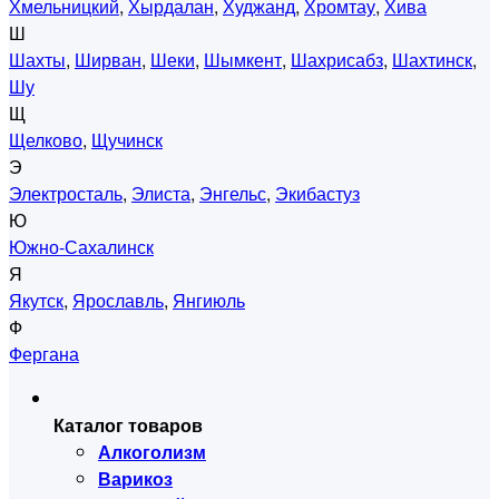
Хмельницкий
,
Хырдалан
,
Худжанд
,
Хромтау
,
Хива
Ш
Шахты
,
Ширван
,
Шеки
,
Шымкент
,
Шахрисабз
,
Шахтинск
,
Шу
Щ
Щелково
,
Щучинск
Э
Электросталь
,
Элиста
,
Энгельс
,
Экибастуз
Ю
Южно-Сахалинск
Я
Якутск
,
Ярославль
,
Янгиюль
Ф
Фергана
Каталог товаров
Алкоголизм
Варикоз