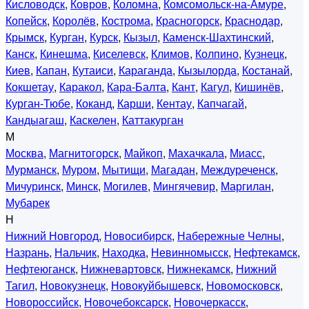
Кисловодск
,
Ковров
,
Коломна
,
Комсомольск-на-Амуре
,
Копейск
,
Королёв
,
Кострома
,
Красногорск
,
Краснодар
,
Крымск
,
Курган
,
Курск
,
Кызыл
,
Каменск-Шахтинский
,
Канск
,
Кинешма
,
Киселевск
,
Климов
,
Колпино
,
Кузнецк
,
Киев
,
Капан
,
Кутаиси
,
Караганда
,
Кызылорда
,
Костанай
,
Кокшетау
,
Каракол
,
Кара-Балта
,
Кант
,
Кагул
,
Кишинёв
,
Курган-Тюбе
,
Коканд
,
Карши
,
Кентау
,
Капчагай
,
Кандыагаш
,
Каскелен
,
Каттакурган
М
Москва
,
Магнитогорск
,
Майкоп
,
Махачкала
,
Миасс
,
Мурманск
,
Муром
,
Мытищи
,
Магадан
,
Междуреченск
,
Мичуринск
,
Минск
,
Могилев
,
Мингячевир
,
Маргилан
,
Мубарек
Н
Нижний Новгород
,
Новосибирск
,
Набережные Челны
,
Назрань
,
Нальчик
,
Находка
,
Невинномысск
,
Нефтекамск
,
Нефтеюганск
,
Нижневартовск
,
Нижнекамск
,
Нижний
Тагил
,
Новокузнецк
,
Новокуйбышевск
,
Новомосковск
,
Новороссийск
,
Новочебоксарск
,
Новочеркасск
,