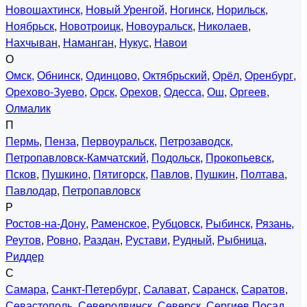
Новошахтинск
,
Новый Уренгой
,
Ногинск
,
Норильск
,
Ноябрьск
,
Новотроицк
,
Новоуральск
,
Николаев
,
Нахчыван
,
Наманган
,
Нукус
,
Навои
О
Омск
,
Обнинск
,
Одинцово
,
Октябрьский
,
Орёл
,
Оренбург
,
Орехово-Зуево
,
Орск
,
Орехов
,
Одесса
,
Ош
,
Оргеев
,
Олмалик
П
Пермь
,
Пенза
,
Первоуральск
,
Петрозаводск
,
Петропавловск-Камчатский
,
Подольск
,
Прокопьевск
,
Псков
,
Пушкино
,
Пятигорск
,
Павлов
,
Пушкин
,
Полтава
,
Павлодар
,
Петропавловск
Р
Ростов-на-Дону
,
Раменское
,
Рубцовск
,
Рыбинск
,
Рязань
,
Реутов
,
Ровно
,
Раздан
,
Рустави
,
Рудный
,
Рыбница
,
Риддер
С
Самара
,
Санкт-Петербург
,
Салават
,
Саранск
,
Саратов
,
Севастополь
,
Северодвинск
,
Северск
,
Сергиев Посад
,