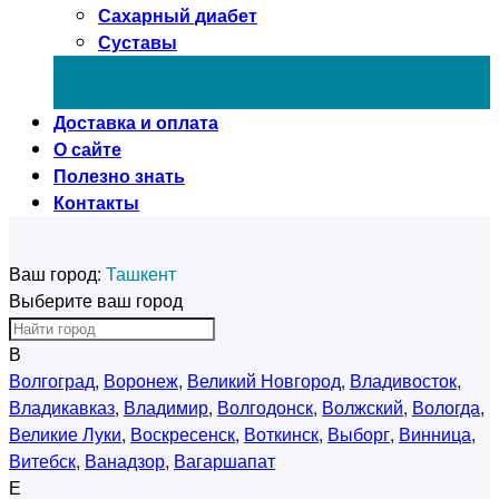
Сахарный диабет
Суставы
Доставка и оплата
О сайте
Полезно знать
Контакты
Ваш город:
Ташкент
Выберите ваш город
В
Волгоград
,
Воронеж
,
Великий Новгород
,
Владивосток
,
Владикавказ
,
Владимир
,
Волгодонск
,
Волжский
,
Вологда
,
Великие Луки
,
Воскресенск
,
Воткинск
,
Выборг
,
Винница
,
Витебск
,
Ванадзор
,
Вагаршапат
Е