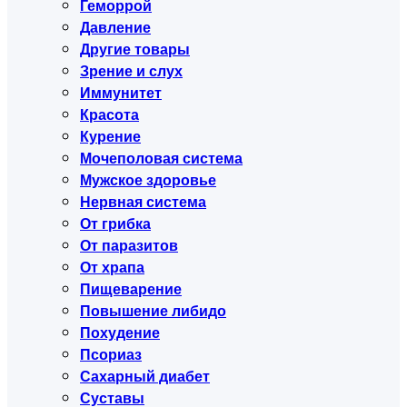
Геморрой
Давление
Другие товары
Зрение и слух
Иммунитет
Красота
Курение
Мочеполовая система
Мужское здоровье
Нервная система
От грибка
От паразитов
От храпа
Пищеварение
Повышение либидо
Похудение
Псориаз
Сахарный диабет
Суставы