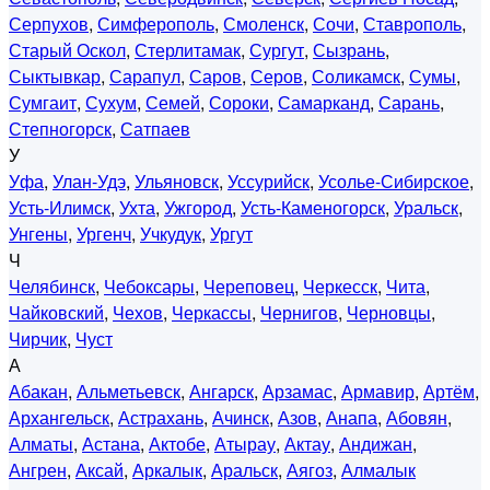
Серпухов
,
Симферополь
,
Смоленск
,
Сочи
,
Ставрополь
,
Старый Оскол
,
Стерлитамак
,
Сургут
,
Сызрань
,
Сыктывкар
,
Сарапул
,
Саров
,
Серов
,
Соликамск
,
Сумы
,
Сумгаит
,
Сухум
,
Семей
,
Сороки
,
Самарканд
,
Сарань
,
Степногорск
,
Сатпаев
У
Уфа
,
Улан-Удэ
,
Ульяновск
,
Уссурийск
,
Усолье-Сибирское
,
Усть-Илимск
,
Ухта
,
Ужгород
,
Усть-Каменогорск
,
Уральск
,
Унгены
,
Ургенч
,
Учкудук
,
Ургут
Ч
Челябинск
,
Чебоксары
,
Череповец
,
Черкесск
,
Чита
,
Чайковский
,
Чехов
,
Черкассы
,
Чернигов
,
Черновцы
,
Чирчик
,
Чуст
А
Абакан
,
Альметьевск
,
Ангарск
,
Арзамас
,
Армавир
,
Артём
,
Архангельск
,
Астрахань
,
Ачинск
,
Азов
,
Анапа
,
Абовян
,
Алматы
,
Астана
,
Актобе
,
Атырау
,
Актау
,
Андижан
,
Ангрен
,
Аксай
,
Аркалык
,
Аральск
,
Аягоз
,
Алмалык