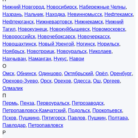
Нижний Новгород
,
Новосибирск
,
Набережные Челны
,
Назрань
,
Нальчик
,
Находка
,
Невинномысск
,
Нефтекамск
,
Нефтеюганск
,
Нижневартовск
,
Нижнекамск
,
Нижний
Тагил
,
Новокузнецк
,
Новокуйбышевск
,
Новомосковск
,
Новороссийск
,
Новочебоксарск
,
Новочеркасск
,
Новошахтинск
,
Новый Уренгой
,
Ногинск
,
Норильск
,
Ноябрьск
,
Новотроицк
,
Новоуральск
,
Николаев
,
Нахчыван
,
Наманган
,
Нукус
,
Навои
О
Омск
,
Обнинск
,
Одинцово
,
Октябрьский
,
Орёл
,
Оренбург
,
Орехово-Зуево
,
Орск
,
Орехов
,
Одесса
,
Ош
,
Оргеев
,
Олмалик
П
Пермь
,
Пенза
,
Первоуральск
,
Петрозаводск
,
Петропавловск-Камчатский
,
Подольск
,
Прокопьевск
,
Псков
,
Пушкино
,
Пятигорск
,
Павлов
,
Пушкин
,
Полтава
,
Павлодар
,
Петропавловск
Р