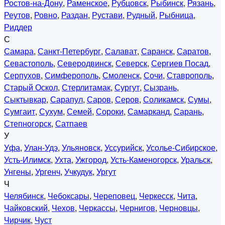
Ростов-на-Дону
,
Раменское
,
Рубцовск
,
Рыбинск
,
Рязань
,
Реутов
,
Ровно
,
Раздан
,
Рустави
,
Рудный
,
Рыбница
,
Риддер
С
Самара
,
Санкт-Петербург
,
Салават
,
Саранск
,
Саратов
,
Севастополь
,
Северодвинск
,
Северск
,
Сергиев Посад
,
Серпухов
,
Симферополь
,
Смоленск
,
Сочи
,
Ставрополь
,
Старый Оскол
,
Стерлитамак
,
Сургут
,
Сызрань
,
Сыктывкар
,
Сарапул
,
Саров
,
Серов
,
Соликамск
,
Сумы
,
Сумгаит
,
Сухум
,
Семей
,
Сороки
,
Самарканд
,
Сарань
,
Степногорск
,
Сатпаев
У
Уфа
,
Улан-Удэ
,
Ульяновск
,
Уссурийск
,
Усолье-Сибирское
,
Усть-Илимск
,
Ухта
,
Ужгород
,
Усть-Каменогорск
,
Уральск
,
Унгены
,
Ургенч
,
Учкудук
,
Ургут
Ч
Челябинск
,
Чебоксары
,
Череповец
,
Черкесск
,
Чита
,
Чайковский
,
Чехов
,
Черкассы
,
Чернигов
,
Черновцы
,
Чирчик
,
Чуст