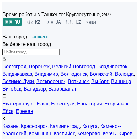
Время работы в Ташкенте:
Круглосуточно, 24/7
🇷🇺 RU
🇰🇿 KZ
🇺🇦 UA
🇺🇿 UZ
▾ ещё
Ваш город:
Ташкент
Выберите ваш город
В
Волгоград
,
Воронеж
,
Великий Новгород
,
Владивосток
,
Владикавказ
,
Владимир
,
Волгодонск
,
Волжский
,
Вологда
,
Великие Луки
,
Воскресенск
,
Воткинск
,
Выборг
,
Винница
,
Витебск
,
Ванадзор
,
Вагаршапат
Е
Екатеринбург
,
Елец
,
Ессентуки
,
Евпатория
,
Егорьевск
,
Ейск
,
Ереван
К
Казань
,
Красноярск
,
Калининград
,
Калуга
,
Каменск-
Уральский
,
Камышин
,
Каспийск
,
Кемерово
,
Керчь
,
Киров
,