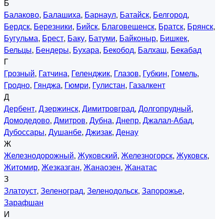
Б
Балаково
,
Балашиха
,
Барнаул
,
Батайск
,
Белгород
,
Бердск
,
Березники
,
Бийск
,
Благовещенск
,
Братск
,
Брянск
,
Бугульма
,
Брест
,
Баку
,
Батуми
,
Байконыр
,
Бишкек
,
Бельцы
,
Бендеры
,
Бухара
,
Бекобод
,
Балхаш
,
Бекабад
Г
Грозный
,
Гатчина
,
Геленджик
,
Глазов
,
Губкин
,
Гомель
,
Гродно
,
Гянджа
,
Гюмри
,
Гулистан
,
Газалкент
Д
Дербент
,
Дзержинск
,
Димитровград
,
Долгопрудный
,
Домодедово
,
Дмитров
,
Дубна
,
Днепр
,
Джалал-Абад
,
Дубоссары
,
Душанбе
,
Джизак
,
Денау
Ж
Железнодорожный
,
Жуковский
,
Железногорск
,
Жуковск
,
Житомир
,
Жезказган
,
Жанаозен
,
Жанатас
З
Златоуст
,
Зеленоград
,
Зеленодольск
,
Запорожье
,
Зарафшан
И