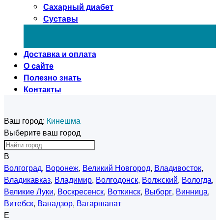
Сахарный диабет
Суставы
Доставка и оплата
О сайте
Полезно знать
Контакты
Ваш город:
Кинешма
Выберите ваш город
В
Волгоград
,
Воронеж
,
Великий Новгород
,
Владивосток
,
Владикавказ
,
Владимир
,
Волгодонск
,
Волжский
,
Вологда
,
Великие Луки
,
Воскресенск
,
Воткинск
,
Выборг
,
Винница
,
Витебск
,
Ванадзор
,
Вагаршапат
Е