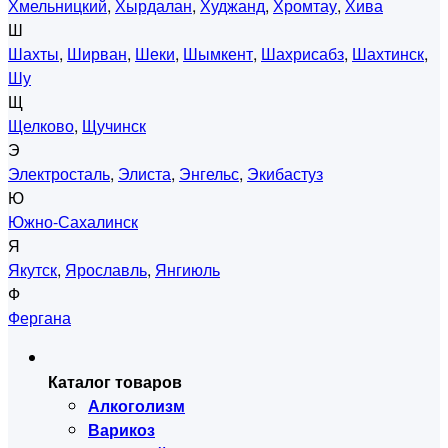
Хмельницкий
,
Хырдалан
,
Худжанд
,
Хромтау
,
Хива
Ш
Шахты
,
Ширван
,
Шеки
,
Шымкент
,
Шахрисабз
,
Шахтинск
,
Шу
Щ
Щелково
,
Щучинск
Э
Электросталь
,
Элиста
,
Энгельс
,
Экибастуз
Ю
Южно-Сахалинск
Я
Якутск
,
Ярославль
,
Янгиюль
Ф
Фергана
Каталог товаров
Алкоголизм
Варикоз