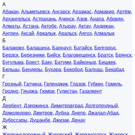
А
Абакан
,
Альметьевск
,
Ангарск
,
Арзамас
,
Армавир
,
Артём
,
Архангельск
,
Астрахань
,
Ачинск
,
Азов
,
Анапа
,
Абовян
,
Алматы
,
Астана
,
Актобе
,
Атырау
,
Актау
,
Андижан
,
Ангрен
,
Аксай
,
Аркалык
,
Аральск
,
Аягоз
,
Алмалык
Б
Балаково
,
Балашиха
,
Барнаул
,
Батайск
,
Белгород
,
Бердск
,
Березники
,
Бийск
,
Благовещенск
,
Братск
,
Брянск
,
Бугульма
,
Брест
,
Баку
,
Батуми
,
Байконыр
,
Бишкек
,
Бельцы
,
Бендеры
,
Бухара
,
Бекобод
,
Балхаш
,
Бекабад
Г
Грозный
,
Гатчина
,
Геленджик
,
Глазов
,
Губкин
,
Гомель
,
Гродно
,
Гянджа
,
Гюмри
,
Гулистан
,
Газалкент
Д
Дербент
,
Дзержинск
,
Димитровград
,
Долгопрудный
,
Домодедово
,
Дмитров
,
Дубна
,
Днепр
,
Джалал-Абад
,
Дубоссары
,
Душанбе
,
Джизак
,
Денау
Ж
Железнодорожный
,
Жуковский
,
Железногорск
,
Жуковск
,