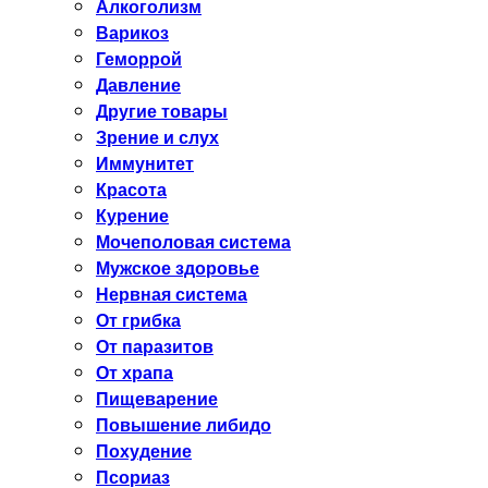
Алкоголизм
Варикоз
Геморрой
Давление
Другие товары
Зрение и слух
Иммунитет
Красота
Курение
Мочеполовая система
Мужское здоровье
Нервная система
От грибка
От паразитов
От храпа
Пищеварение
Повышение либидо
Похудение
Псориаз