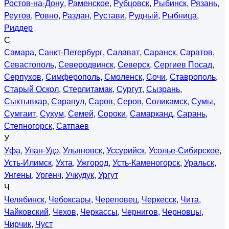
Ростов-на-Дону
,
Раменское
,
Рубцовск
,
Рыбинск
,
Рязань
,
Реутов
,
Ровно
,
Раздан
,
Рустави
,
Рудный
,
Рыбница
,
Риддер
С
Самара
,
Санкт-Петербург
,
Салават
,
Саранск
,
Саратов
,
Севастополь
,
Северодвинск
,
Северск
,
Сергиев Посад
,
Серпухов
,
Симферополь
,
Смоленск
,
Сочи
,
Ставрополь
,
Старый Оскол
,
Стерлитамак
,
Сургут
,
Сызрань
,
Сыктывкар
,
Сарапул
,
Саров
,
Серов
,
Соликамск
,
Сумы
,
Сумгаит
,
Сухум
,
Семей
,
Сороки
,
Самарканд
,
Сарань
,
Степногорск
,
Сатпаев
У
Уфа
,
Улан-Удэ
,
Ульяновск
,
Уссурийск
,
Усолье-Сибирское
,
Усть-Илимск
,
Ухта
,
Ужгород
,
Усть-Каменогорск
,
Уральск
,
Унгены
,
Ургенч
,
Учкудук
,
Ургут
Ч
Челябинск
,
Чебоксары
,
Череповец
,
Черкесск
,
Чита
,
Чайковский
,
Чехов
,
Черкассы
,
Чернигов
,
Черновцы
,
Чирчик
,
Чуст