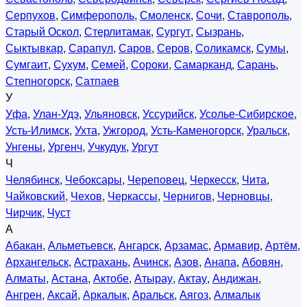
Серпухов
,
Симферополь
,
Смоленск
,
Сочи
,
Ставрополь
,
Старый Оскол
,
Стерлитамак
,
Сургут
,
Сызрань
,
Сыктывкар
,
Сарапул
,
Саров
,
Серов
,
Соликамск
,
Сумы
,
Сумгаит
,
Сухум
,
Семей
,
Сороки
,
Самарканд
,
Сарань
,
Степногорск
,
Сатпаев
У
Уфа
,
Улан-Удэ
,
Ульяновск
,
Уссурийск
,
Усолье-Сибирское
,
Усть-Илимск
,
Ухта
,
Ужгород
,
Усть-Каменогорск
,
Уральск
,
Унгены
,
Ургенч
,
Учкудук
,
Ургут
Ч
Челябинск
,
Чебоксары
,
Череповец
,
Черкесск
,
Чита
,
Чайковский
,
Чехов
,
Черкассы
,
Чернигов
,
Черновцы
,
Чирчик
,
Чуст
А
Абакан
,
Альметьевск
,
Ангарск
,
Арзамас
,
Армавир
,
Артём
,
Архангельск
,
Астрахань
,
Ачинск
,
Азов
,
Анапа
,
Абовян
,
Алматы
,
Астана
,
Актобе
,
Атырау
,
Актау
,
Андижан
,
Ангрен
,
Аксай
,
Аркалык
,
Аральск
,
Аягоз
,
Алмалык