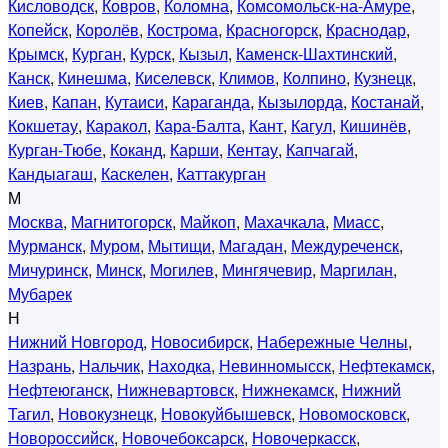
Кисловодск
,
Ковров
,
Коломна
,
Комсомольск-на-Амуре
,
Копейск
,
Королёв
,
Кострома
,
Красногорск
,
Краснодар
,
Крымск
,
Курган
,
Курск
,
Кызыл
,
Каменск-Шахтинский
,
Канск
,
Кинешма
,
Киселевск
,
Климов
,
Колпино
,
Кузнецк
,
Киев
,
Капан
,
Кутаиси
,
Караганда
,
Кызылорда
,
Костанай
,
Кокшетау
,
Каракол
,
Кара-Балта
,
Кант
,
Кагул
,
Кишинёв
,
Курган-Тюбе
,
Коканд
,
Карши
,
Кентау
,
Капчагай
,
Кандыагаш
,
Каскелен
,
Каттакурган
М
Москва
,
Магнитогорск
,
Майкоп
,
Махачкала
,
Миасс
,
Мурманск
,
Муром
,
Мытищи
,
Магадан
,
Междуреченск
,
Мичуринск
,
Минск
,
Могилев
,
Мингячевир
,
Маргилан
,
Мубарек
Н
Нижний Новгород
,
Новосибирск
,
Набережные Челны
,
Назрань
,
Нальчик
,
Находка
,
Невинномысск
,
Нефтекамск
,
Нефтеюганск
,
Нижневартовск
,
Нижнекамск
,
Нижний
Тагил
,
Новокузнецк
,
Новокуйбышевск
,
Новомосковск
,
Новороссийск
,
Новочебоксарск
,
Новочеркасск
,