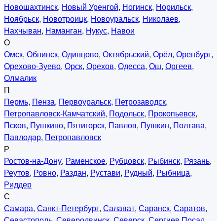
Новошахтинск
,
Новый Уренгой
,
Ногинск
,
Норильск
,
Ноябрьск
,
Новотроицк
,
Новоуральск
,
Николаев
,
Нахчыван
,
Наманган
,
Нукус
,
Навои
О
Омск
,
Обнинск
,
Одинцово
,
Октябрьский
,
Орёл
,
Оренбург
,
Орехово-Зуево
,
Орск
,
Орехов
,
Одесса
,
Ош
,
Оргеев
,
Олмалик
П
Пермь
,
Пенза
,
Первоуральск
,
Петрозаводск
,
Петропавловск-Камчатский
,
Подольск
,
Прокопьевск
,
Псков
,
Пушкино
,
Пятигорск
,
Павлов
,
Пушкин
,
Полтава
,
Павлодар
,
Петропавловск
Р
Ростов-на-Дону
,
Раменское
,
Рубцовск
,
Рыбинск
,
Рязань
,
Реутов
,
Ровно
,
Раздан
,
Рустави
,
Рудный
,
Рыбница
,
Риддер
С
Самара
,
Санкт-Петербург
,
Салават
,
Саранск
,
Саратов
,
Севастополь
,
Северодвинск
,
Северск
,
Сергиев Посад
,