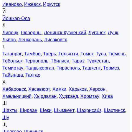
Иваново
,
Ижевск
,
Иркутск
Й
Йошкар-Ола
Л
Липецк
,
Люберцы
,
Ленинск-Кузнецкий
,
Луганск
,
Луцк
,
Львов
,
Ленкорань
,
Лисаковск
Т
Таганрог
,
Тамбов
,
Тверь
,
Тольятти
,
Томск
,
Тула
,
Тюмень
,
Тобольск
,
Тернополь
,
Тбилиси
,
Тараз
,
Туркестан
,
Темиртау
,
Талдыкорган
,
Тирасполь
,
Ташкент
,
Термез
,
Тайынша
,
Талгар
Х
Хабаровск
,
Хасавюрт
,
Химки
,
Харьков
,
Херсон
,
Хмельницкий
,
Хырдалан
,
Худжанд
,
Хромтау
,
Хива
Ш
Шахты
,
Ширван
,
Шеки
,
Шымкент
,
Шахрисабз
,
Шахтинск
,
Шу
Щ
Щелково
,
Щучинск