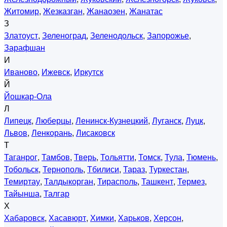
Житомир
,
Жезказган
,
Жанаозен
,
Жанатас
З
Златоуст
,
Зеленоград
,
Зеленодольск
,
Запорожье
,
Зарафшан
И
Иваново
,
Ижевск
,
Иркутск
Й
Йошкар-Ола
Л
Липецк
,
Люберцы
,
Ленинск-Кузнецкий
,
Луганск
,
Луцк
,
Львов
,
Ленкорань
,
Лисаковск
Т
Таганрог
,
Тамбов
,
Тверь
,
Тольятти
,
Томск
,
Тула
,
Тюмень
,
Тобольск
,
Тернополь
,
Тбилиси
,
Тараз
,
Туркестан
,
Темиртау
,
Талдыкорган
,
Тирасполь
,
Ташкент
,
Термез
,
Тайынша
,
Талгар
Х
Хабаровск
,
Хасавюрт
,
Химки
,
Харьков
,
Херсон
,