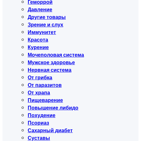
Геморрой
Давление
Другие товары
Зрение и слух
Иммунитет
Красота
Курение
Мочеполовая система
Мужское здоровье
Нервная система
От грибка
От паразитов
От храпа
Пищеварение
Повышение либидо
Похудение
Псориаз
Сахарный диабет
Суставы