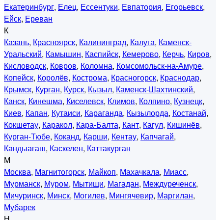
Екатеринбург
,
Елец
,
Ессентуки
,
Евпатория
,
Егорьевск
,
Ейск
,
Ереван
К
Казань
,
Красноярск
,
Калининград
,
Калуга
,
Каменск-
Уральский
,
Камышин
,
Каспийск
,
Кемерово
,
Керчь
,
Киров
,
Кисловодск
,
Ковров
,
Коломна
,
Комсомольск-на-Амуре
,
Копейск
,
Королёв
,
Кострома
,
Красногорск
,
Краснодар
,
Крымск
,
Курган
,
Курск
,
Кызыл
,
Каменск-Шахтинский
,
Канск
,
Кинешма
,
Киселевск
,
Климов
,
Колпино
,
Кузнецк
,
Киев
,
Капан
,
Кутаиси
,
Караганда
,
Кызылорда
,
Костанай
,
Кокшетау
,
Каракол
,
Кара-Балта
,
Кант
,
Кагул
,
Кишинёв
,
Курган-Тюбе
,
Коканд
,
Карши
,
Кентау
,
Капчагай
,
Кандыагаш
,
Каскелен
,
Каттакурган
М
Москва
,
Магнитогорск
,
Майкоп
,
Махачкала
,
Миасс
,
Мурманск
,
Муром
,
Мытищи
,
Магадан
,
Междуреченск
,
Мичуринск
,
Минск
,
Могилев
,
Мингячевир
,
Маргилан
,
Мубарек
Н