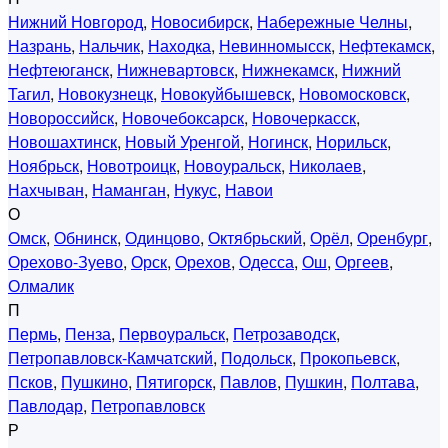
Нижний Новгород
,
Новосибирск
,
Набережные Челны
,
Назрань
,
Нальчик
,
Находка
,
Невинномысск
,
Нефтекамск
,
Нефтеюганск
,
Нижневартовск
,
Нижнекамск
,
Нижний
Тагил
,
Новокузнецк
,
Новокуйбышевск
,
Новомосковск
,
Новороссийск
,
Новочебоксарск
,
Новочеркасск
,
Новошахтинск
,
Новый Уренгой
,
Ногинск
,
Норильск
,
Ноябрьск
,
Новотроицк
,
Новоуральск
,
Николаев
,
Нахчыван
,
Наманган
,
Нукус
,
Навои
О
Омск
,
Обнинск
,
Одинцово
,
Октябрьский
,
Орёл
,
Оренбург
,
Орехово-Зуево
,
Орск
,
Орехов
,
Одесса
,
Ош
,
Оргеев
,
Олмалик
П
Пермь
,
Пенза
,
Первоуральск
,
Петрозаводск
,
Петропавловск-Камчатский
,
Подольск
,
Прокопьевск
,
Псков
,
Пушкино
,
Пятигорск
,
Павлов
,
Пушкин
,
Полтава
,
Павлодар
,
Петропавловск
Р