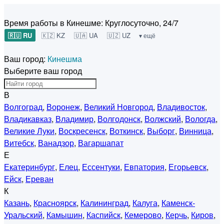
Время работы в Кинешме:
Круглосуточно, 24/7
🇷🇺 RU
🇰🇿 KZ
🇺🇦 UA
🇺🇿 UZ
▾ ещё
Ваш город:
Кинешма
Выберите ваш город
В
Волгоград
,
Воронеж
,
Великий Новгород
,
Владивосток
,
Владикавказ
,
Владимир
,
Волгодонск
,
Волжский
,
Вологда
,
Великие Луки
,
Воскресенск
,
Воткинск
,
Выборг
,
Винница
,
Витебск
,
Ванадзор
,
Вагаршапат
Е
Екатеринбург
,
Елец
,
Ессентуки
,
Евпатория
,
Егорьевск
,
Ейск
,
Ереван
К
Казань
,
Красноярск
,
Калининград
,
Калуга
,
Каменск-
Уральский
,
Камышин
,
Каспийск
,
Кемерово
,
Керчь
,
Киров
,