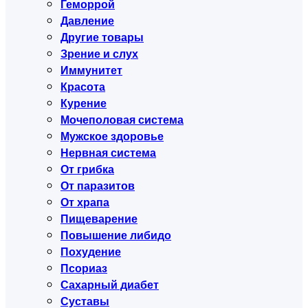
Геморрой
Давление
Другие товары
Зрение и слух
Иммунитет
Красота
Курение
Мочеполовая система
Мужское здоровье
Нервная система
От грибка
От паразитов
От храпа
Пищеварение
Повышение либидо
Похудение
Псориаз
Сахарный диабет
Суставы