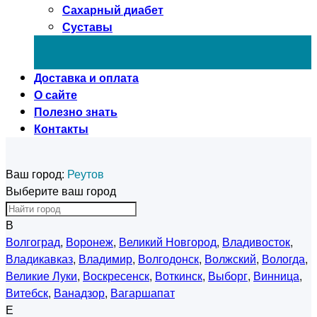
Сахарный диабет
Суставы
Доставка и оплата
О сайте
Полезно знать
Контакты
Ваш город:
Реутов
Выберите ваш город
В
Волгоград
,
Воронеж
,
Великий Новгород
,
Владивосток
,
Владикавказ
,
Владимир
,
Волгодонск
,
Волжский
,
Вологда
,
Великие Луки
,
Воскресенск
,
Воткинск
,
Выборг
,
Винница
,
Витебск
,
Ванадзор
,
Вагаршапат
Е