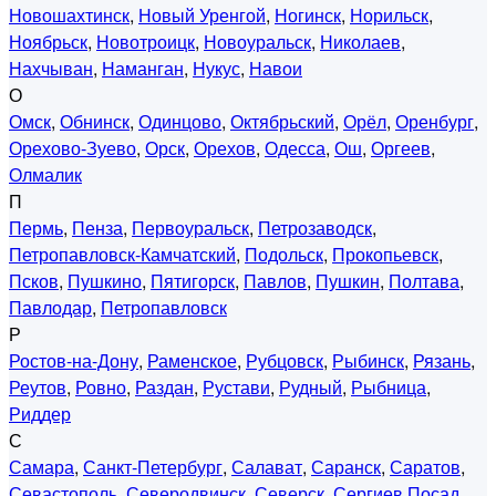
Новошахтинск
,
Новый Уренгой
,
Ногинск
,
Норильск
,
Ноябрьск
,
Новотроицк
,
Новоуральск
,
Николаев
,
Нахчыван
,
Наманган
,
Нукус
,
Навои
О
Омск
,
Обнинск
,
Одинцово
,
Октябрьский
,
Орёл
,
Оренбург
,
Орехово-Зуево
,
Орск
,
Орехов
,
Одесса
,
Ош
,
Оргеев
,
Олмалик
П
Пермь
,
Пенза
,
Первоуральск
,
Петрозаводск
,
Петропавловск-Камчатский
,
Подольск
,
Прокопьевск
,
Псков
,
Пушкино
,
Пятигорск
,
Павлов
,
Пушкин
,
Полтава
,
Павлодар
,
Петропавловск
Р
Ростов-на-Дону
,
Раменское
,
Рубцовск
,
Рыбинск
,
Рязань
,
Реутов
,
Ровно
,
Раздан
,
Рустави
,
Рудный
,
Рыбница
,
Риддер
С
Самара
,
Санкт-Петербург
,
Салават
,
Саранск
,
Саратов
,
Севастополь
,
Северодвинск
,
Северск
,
Сергиев Посад
,