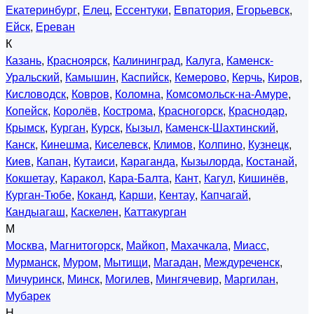
Екатеринбург
,
Елец
,
Ессентуки
,
Евпатория
,
Егорьевск
,
Ейск
,
Ереван
К
Казань
,
Красноярск
,
Калининград
,
Калуга
,
Каменск-
Уральский
,
Камышин
,
Каспийск
,
Кемерово
,
Керчь
,
Киров
,
Кисловодск
,
Ковров
,
Коломна
,
Комсомольск-на-Амуре
,
Копейск
,
Королёв
,
Кострома
,
Красногорск
,
Краснодар
,
Крымск
,
Курган
,
Курск
,
Кызыл
,
Каменск-Шахтинский
,
Канск
,
Кинешма
,
Киселевск
,
Климов
,
Колпино
,
Кузнецк
,
Киев
,
Капан
,
Кутаиси
,
Караганда
,
Кызылорда
,
Костанай
,
Кокшетау
,
Каракол
,
Кара-Балта
,
Кант
,
Кагул
,
Кишинёв
,
Курган-Тюбе
,
Коканд
,
Карши
,
Кентау
,
Капчагай
,
Кандыагаш
,
Каскелен
,
Каттакурган
М
Москва
,
Магнитогорск
,
Майкоп
,
Махачкала
,
Миасс
,
Мурманск
,
Муром
,
Мытищи
,
Магадан
,
Междуреченск
,
Мичуринск
,
Минск
,
Могилев
,
Мингячевир
,
Маргилан
,
Мубарек
Н