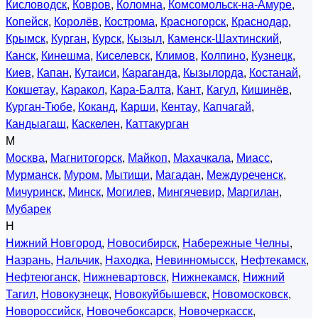
Кисловодск
,
Ковров
,
Коломна
,
Комсомольск-на-Амуре
,
Копейск
,
Королёв
,
Кострома
,
Красногорск
,
Краснодар
,
Крымск
,
Курган
,
Курск
,
Кызыл
,
Каменск-Шахтинский
,
Канск
,
Кинешма
,
Киселевск
,
Климов
,
Колпино
,
Кузнецк
,
Киев
,
Капан
,
Кутаиси
,
Караганда
,
Кызылорда
,
Костанай
,
Кокшетау
,
Каракол
,
Кара-Балта
,
Кант
,
Кагул
,
Кишинёв
,
Курган-Тюбе
,
Коканд
,
Карши
,
Кентау
,
Капчагай
,
Кандыагаш
,
Каскелен
,
Каттакурган
М
Москва
,
Магнитогорск
,
Майкоп
,
Махачкала
,
Миасс
,
Мурманск
,
Муром
,
Мытищи
,
Магадан
,
Междуреченск
,
Мичуринск
,
Минск
,
Могилев
,
Мингячевир
,
Маргилан
,
Мубарек
Н
Нижний Новгород
,
Новосибирск
,
Набережные Челны
,
Назрань
,
Нальчик
,
Находка
,
Невинномысск
,
Нефтекамск
,
Нефтеюганск
,
Нижневартовск
,
Нижнекамск
,
Нижний
Тагил
,
Новокузнецк
,
Новокуйбышевск
,
Новомосковск
,
Новороссийск
,
Новочебоксарск
,
Новочеркасск
,