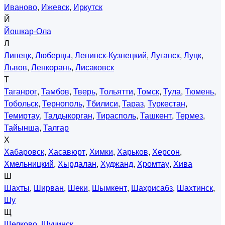
Иваново
,
Ижевск
,
Иркутск
Й
Йошкар-Ола
Л
Липецк
,
Люберцы
,
Ленинск-Кузнецкий
,
Луганск
,
Луцк
,
Львов
,
Ленкорань
,
Лисаковск
Т
Таганрог
,
Тамбов
,
Тверь
,
Тольятти
,
Томск
,
Тула
,
Тюмень
,
Тобольск
,
Тернополь
,
Тбилиси
,
Тараз
,
Туркестан
,
Темиртау
,
Талдыкорган
,
Тирасполь
,
Ташкент
,
Термез
,
Тайынша
,
Талгар
Х
Хабаровск
,
Хасавюрт
,
Химки
,
Харьков
,
Херсон
,
Хмельницкий
,
Хырдалан
,
Худжанд
,
Хромтау
,
Хива
Ш
Шахты
,
Ширван
,
Шеки
,
Шымкент
,
Шахрисабз
,
Шахтинск
,
Шу
Щ
Щелково
,
Щучинск