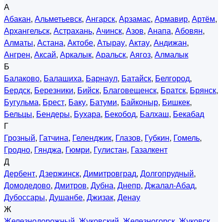
А
Абакан
,
Альметьевск
,
Ангарск
,
Арзамас
,
Армавир
,
Артём
,
Архангельск
,
Астрахань
,
Ачинск
,
Азов
,
Анапа
,
Абовян
,
Алматы
,
Астана
,
Актобе
,
Атырау
,
Актау
,
Андижан
,
Ангрен
,
Аксай
,
Аркалык
,
Аральск
,
Аягоз
,
Алмалык
Б
Балаково
,
Балашиха
,
Барнаул
,
Батайск
,
Белгород
,
Бердск
,
Березники
,
Бийск
,
Благовещенск
,
Братск
,
Брянск
,
Бугульма
,
Брест
,
Баку
,
Батуми
,
Байконыр
,
Бишкек
,
Бельцы
,
Бендеры
,
Бухара
,
Бекобод
,
Балхаш
,
Бекабад
Г
Грозный
,
Гатчина
,
Геленджик
,
Глазов
,
Губкин
,
Гомель
,
Гродно
,
Гянджа
,
Гюмри
,
Гулистан
,
Газалкент
Д
Дербент
,
Дзержинск
,
Димитровград
,
Долгопрудный
,
Домодедово
,
Дмитров
,
Дубна
,
Днепр
,
Джалал-Абад
,
Дубоссары
,
Душанбе
,
Джизак
,
Денау
Ж
Железнодорожный
,
Жуковский
,
Железногорск
,
Жуковск
,