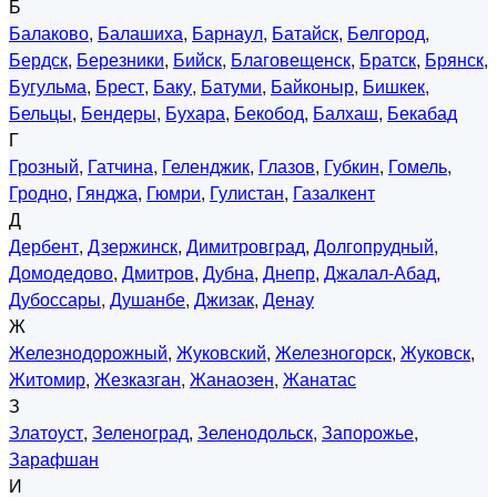
Б
Балаково
,
Балашиха
,
Барнаул
,
Батайск
,
Белгород
,
Бердск
,
Березники
,
Бийск
,
Благовещенск
,
Братск
,
Брянск
,
Бугульма
,
Брест
,
Баку
,
Батуми
,
Байконыр
,
Бишкек
,
Бельцы
,
Бендеры
,
Бухара
,
Бекобод
,
Балхаш
,
Бекабад
Г
Грозный
,
Гатчина
,
Геленджик
,
Глазов
,
Губкин
,
Гомель
,
Гродно
,
Гянджа
,
Гюмри
,
Гулистан
,
Газалкент
Д
Дербент
,
Дзержинск
,
Димитровград
,
Долгопрудный
,
Домодедово
,
Дмитров
,
Дубна
,
Днепр
,
Джалал-Абад
,
Дубоссары
,
Душанбе
,
Джизак
,
Денау
Ж
Железнодорожный
,
Жуковский
,
Железногорск
,
Жуковск
,
Житомир
,
Жезказган
,
Жанаозен
,
Жанатас
З
Златоуст
,
Зеленоград
,
Зеленодольск
,
Запорожье
,
Зарафшан
И