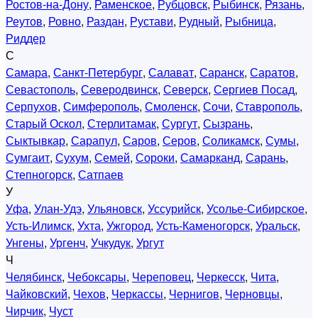
Ростов-на-Дону
,
Раменское
,
Рубцовск
,
Рыбинск
,
Рязань
,
Реутов
,
Ровно
,
Раздан
,
Рустави
,
Рудный
,
Рыбница
,
Риддер
С
Самара
,
Санкт-Петербург
,
Салават
,
Саранск
,
Саратов
,
Севастополь
,
Северодвинск
,
Северск
,
Сергиев Посад
,
Серпухов
,
Симферополь
,
Смоленск
,
Сочи
,
Ставрополь
,
Старый Оскол
,
Стерлитамак
,
Сургут
,
Сызрань
,
Сыктывкар
,
Сарапул
,
Саров
,
Серов
,
Соликамск
,
Сумы
,
Сумгаит
,
Сухум
,
Семей
,
Сороки
,
Самарканд
,
Сарань
,
Степногорск
,
Сатпаев
У
Уфа
,
Улан-Удэ
,
Ульяновск
,
Уссурийск
,
Усолье-Сибирское
,
Усть-Илимск
,
Ухта
,
Ужгород
,
Усть-Каменогорск
,
Уральск
,
Унгены
,
Ургенч
,
Учкудук
,
Ургут
Ч
Челябинск
,
Чебоксары
,
Череповец
,
Черкесск
,
Чита
,
Чайковский
,
Чехов
,
Черкассы
,
Чернигов
,
Черновцы
,
Чирчик
,
Чуст