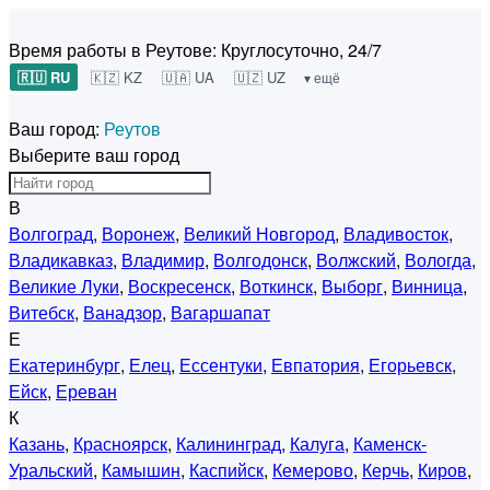
Время работы в Реутове:
Круглосуточно, 24/7
🇷🇺 RU
🇰🇿 KZ
🇺🇦 UA
🇺🇿 UZ
▾ ещё
Ваш город:
Реутов
Выберите ваш город
В
Волгоград
,
Воронеж
,
Великий Новгород
,
Владивосток
,
Владикавказ
,
Владимир
,
Волгодонск
,
Волжский
,
Вологда
,
Великие Луки
,
Воскресенск
,
Воткинск
,
Выборг
,
Винница
,
Витебск
,
Ванадзор
,
Вагаршапат
Е
Екатеринбург
,
Елец
,
Ессентуки
,
Евпатория
,
Егорьевск
,
Ейск
,
Ереван
К
Казань
,
Красноярск
,
Калининград
,
Калуга
,
Каменск-
Уральский
,
Камышин
,
Каспийск
,
Кемерово
,
Керчь
,
Киров
,