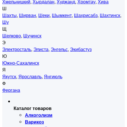
Хмельницкий
,
Хырдалан
,
Худжанд
,
Хромтау
,
Хива
Ш
Шахты
,
Ширван
,
Шеки
,
Шымкент
,
Шахрисабз
,
Шахтинск
,
Шу
Щ
Щелково
,
Щучинск
Э
Электросталь
,
Элиста
,
Энгельс
,
Экибастуз
Ю
Южно-Сахалинск
Я
Якутск
,
Ярославль
,
Янгиюль
Ф
Фергана
Каталог товаров
Алкоголизм
Варикоз