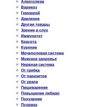
Алкоголизм
Варикоз
Геморрой
Давление
Другие товары
Зрение и слух
Иммунитет
Красота
Курение
Мочеполовая система
Мужское здоровье
Нервная система
От грибка
От паразитов
От храпа
Пищеварение
Повышение либидо
Похудение
Псориаз