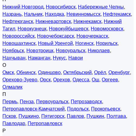
Нижний Новгород
,
Новосибирск
,
Набережные Челны
,
Назрань
,
Нальчик
,
Находка
,
Невинномысск
,
Нефтекамск
,
Нефтеюганск
,
Нижневартовск
,
Нижнекамск
,
Нижний
Тагил
,
Новокузнецк
,
Новокуйбышевск
,
Новомосковск
,
Новороссийск
,
Новочебоксарск
,
Новочеркасск
,
Новошахтинск
,
Новый Уренгой
,
Ногинск
,
Норильск
,
Ноябрьск
,
Новотроицк
,
Новоуральск
,
Николаев
,
Нахчыван
,
Наманган
,
Нукус
,
Навои
О
Омск
,
Обнинск
,
Одинцово
,
Октябрьский
,
Орёл
,
Оренбург
,
Орехово-Зуево
,
Орск
,
Орехов
,
Одесса
,
Ош
,
Оргеев
,
Олмалик
П
Пермь
,
Пенза
,
Первоуральск
,
Петрозаводск
,
Петропавловск-Камчатский
,
Подольск
,
Прокопьевск
,
Псков
,
Пушкино
,
Пятигорск
,
Павлов
,
Пушкин
,
Полтава
,
Павлодар
,
Петропавловск
Р