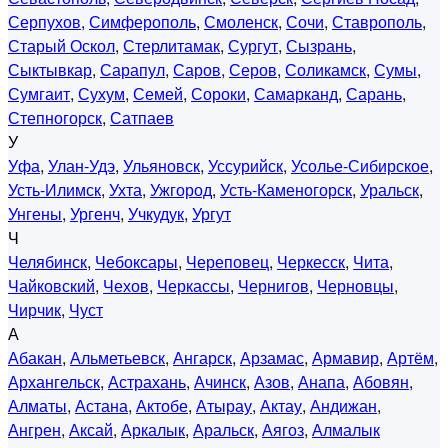
Серпухов
,
Симферополь
,
Смоленск
,
Сочи
,
Ставрополь
,
Старый Оскол
,
Стерлитамак
,
Сургут
,
Сызрань
,
Сыктывкар
,
Сарапул
,
Саров
,
Серов
,
Соликамск
,
Сумы
,
Сумгаит
,
Сухум
,
Семей
,
Сороки
,
Самарканд
,
Сарань
,
Степногорск
,
Сатпаев
У
Уфа
,
Улан-Удэ
,
Ульяновск
,
Уссурийск
,
Усолье-Сибирское
,
Усть-Илимск
,
Ухта
,
Ужгород
,
Усть-Каменогорск
,
Уральск
,
Унгены
,
Ургенч
,
Учкудук
,
Ургут
Ч
Челябинск
,
Чебоксары
,
Череповец
,
Черкесск
,
Чита
,
Чайковский
,
Чехов
,
Черкассы
,
Чернигов
,
Черновцы
,
Чирчик
,
Чуст
А
Абакан
,
Альметьевск
,
Ангарск
,
Арзамас
,
Армавир
,
Артём
,
Архангельск
,
Астрахань
,
Ачинск
,
Азов
,
Анапа
,
Абовян
,
Алматы
,
Астана
,
Актобе
,
Атырау
,
Актау
,
Андижан
,
Ангрен
,
Аксай
,
Аркалык
,
Аральск
,
Аягоз
,
Алмалык