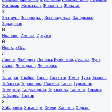
Житомир
,
Жезказган
,
Жанаозен
,
Жанатас
З
Златоуст
,
Зеленоград
,
Зеленодольск
,
Запорожье
,
Зарафшан
И
Иваново
,
Ижевск
,
Иркутск
Й
Йошкар-Ола
Л
Липецк
,
Люберцы
,
Ленинск-Кузнецкий
,
Луганск
,
Луцк
,
Львов
,
Ленкорань
,
Лисаковск
Т
Таганрог
,
Тамбов
,
Тверь
,
Тольятти
,
Томск
,
Тула
,
Тюмень
,
Тобольск
,
Тернополь
,
Тбилиси
,
Тараз
,
Туркестан
,
Темиртау
,
Талдыкорган
,
Тирасполь
,
Ташкент
,
Термез
,
Тайынша
,
Талгар
Х
Хабаровск
,
Хасавюрт
,
Химки
,
Харьков
,
Херсон
,