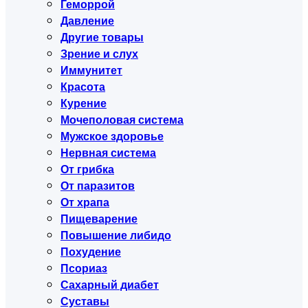
Геморрой
Давление
Другие товары
Зрение и слух
Иммунитет
Красота
Курение
Мочеполовая система
Мужское здоровье
Нервная система
От грибка
От паразитов
От храпа
Пищеварение
Повышение либидо
Похудение
Псориаз
Сахарный диабет
Суставы