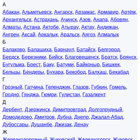
А
Абакан
,
Альметьевск
,
Ангарск
,
Арзамас
,
Армавир
,
Артём
,
Архангельск
,
Астрахань
,
Ачинск
,
Азов
,
Анапа
,
Абовян
,
Алматы
,
Астана
,
Актобе
,
Атырау
,
Актау
,
Андижан
,
Ангрен
,
Аксай
,
Аркалык
,
Аральск
,
Аягоз
,
Алмалык
Б
Балаково
,
Балашиха
,
Барнаул
,
Батайск
,
Белгород
,
Бердск
,
Березники
,
Бийск
,
Благовещенск
,
Братск
,
Брянск
,
Бугульма
,
Брест
,
Баку
,
Батуми
,
Байконыр
,
Бишкек
,
Бельцы
,
Бендеры
,
Бухара
,
Бекобод
,
Балхаш
,
Бекабад
Г
Грозный
,
Гатчина
,
Геленджик
,
Глазов
,
Губкин
,
Гомель
,
Гродно
,
Гянджа
,
Гюмри
,
Гулистан
,
Газалкент
Д
Дербент
,
Дзержинск
,
Димитровград
,
Долгопрудный
,
Домодедово
,
Дмитров
,
Дубна
,
Днепр
,
Джалал-Абад
,
Дубоссары
,
Душанбе
,
Джизак
,
Денау
Ж
Железнодорожный
,
Жуковский
,
Железногорск
,
Жуковск
,