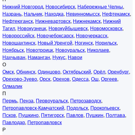
Нижний Новгород
,
Новосибирск
,
Набережные Челны
,
Назрань
,
Нальчик
,
Находка
,
Невинномысск
,
Нефтекамск
,
Нефтеюганск
,
Нижневартовск
,
Нижнекамск
,
Нижний
Тагил
,
Новокузнецк
,
Новокуйбышевск
,
Новомосковск
,
Новороссийск
,
Новочебоксарск
,
Новочеркасск
,
Новошахтинск
,
Новый Уренгой
,
Ногинск
,
Норильск
,
Ноябрьск
,
Новотроицк
,
Новоуральск
,
Николаев
,
Нахчыван
,
Наманган
,
Нукус
,
Навои
О
Омск
,
Обнинск
,
Одинцово
,
Октябрьский
,
Орёл
,
Оренбург
,
Орехово-Зуево
,
Орск
,
Орехов
,
Одесса
,
Ош
,
Оргеев
,
Олмалик
П
Пермь
,
Пенза
,
Первоуральск
,
Петрозаводск
,
Петропавловск-Камчатский
,
Подольск
,
Прокопьевск
,
Псков
,
Пушкино
,
Пятигорск
,
Павлов
,
Пушкин
,
Полтава
,
Павлодар
,
Петропавловск
Р