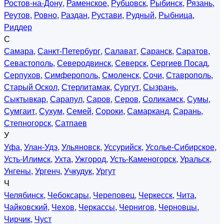
Ростов-на-Дону
,
Раменское
,
Рубцовск
,
Рыбинск
,
Рязань
,
Реутов
,
Ровно
,
Раздан
,
Рустави
,
Рудный
,
Рыбница
,
Риддер
С
Самара
,
Санкт-Петербург
,
Салават
,
Саранск
,
Саратов
,
Севастополь
,
Северодвинск
,
Северск
,
Сергиев Посад
,
Серпухов
,
Симферополь
,
Смоленск
,
Сочи
,
Ставрополь
,
Старый Оскол
,
Стерлитамак
,
Сургут
,
Сызрань
,
Сыктывкар
,
Сарапул
,
Саров
,
Серов
,
Соликамск
,
Сумы
,
Сумгаит
,
Сухум
,
Семей
,
Сороки
,
Самарканд
,
Сарань
,
Степногорск
,
Сатпаев
У
Уфа
,
Улан-Удэ
,
Ульяновск
,
Уссурийск
,
Усолье-Сибирское
,
Усть-Илимск
,
Ухта
,
Ужгород
,
Усть-Каменогорск
,
Уральск
,
Унгены
,
Ургенч
,
Учкудук
,
Ургут
Ч
Челябинск
,
Чебоксары
,
Череповец
,
Черкесск
,
Чита
,
Чайковский
,
Чехов
,
Черкассы
,
Чернигов
,
Черновцы
,
Чирчик
,
Чуст