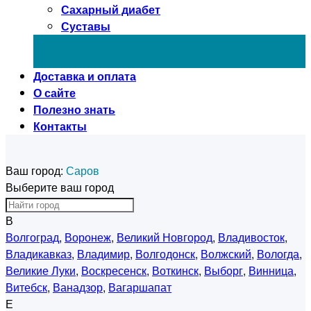
Сахарный диабет
Суставы
Доставка и оплата
О сайте
Полезно знать
Контакты
Ваш город:
Саров
Выберите ваш город
В
Волгоград
,
Воронеж
,
Великий Новгород
,
Владивосток
,
Владикавказ
,
Владимир
,
Волгодонск
,
Волжский
,
Вологда
,
Великие Луки
,
Воскресенск
,
Воткинск
,
Выборг
,
Винница
,
Витебск
,
Ванадзор
,
Вагаршапат
Е