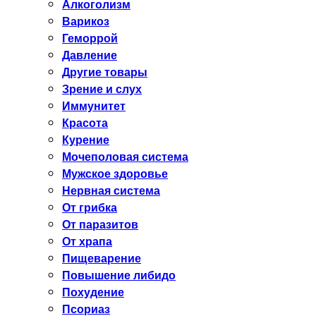
Алкоголизм
Варикоз
Геморрой
Давление
Другие товары
Зрение и слух
Иммунитет
Красота
Курение
Мочеполовая система
Мужское здоровье
Нервная система
От грибка
От паразитов
От храпа
Пищеварение
Повышение либидо
Похудение
Псориаз