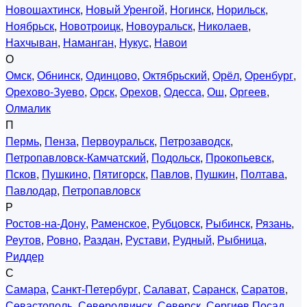
Новошахтинск
,
Новый Уренгой
,
Ногинск
,
Норильск
,
Ноябрьск
,
Новотроицк
,
Новоуральск
,
Николаев
,
Нахчыван
,
Наманган
,
Нукус
,
Навои
О
Омск
,
Обнинск
,
Одинцово
,
Октябрьский
,
Орёл
,
Оренбург
,
Орехово-Зуево
,
Орск
,
Орехов
,
Одесса
,
Ош
,
Оргеев
,
Олмалик
П
Пермь
,
Пенза
,
Первоуральск
,
Петрозаводск
,
Петропавловск-Камчатский
,
Подольск
,
Прокопьевск
,
Псков
,
Пушкино
,
Пятигорск
,
Павлов
,
Пушкин
,
Полтава
,
Павлодар
,
Петропавловск
Р
Ростов-на-Дону
,
Раменское
,
Рубцовск
,
Рыбинск
,
Рязань
,
Реутов
,
Ровно
,
Раздан
,
Рустави
,
Рудный
,
Рыбница
,
Риддер
С
Самара
,
Санкт-Петербург
,
Салават
,
Саранск
,
Саратов
,
Севастополь
,
Северодвинск
,
Северск
,
Сергиев Посад
,