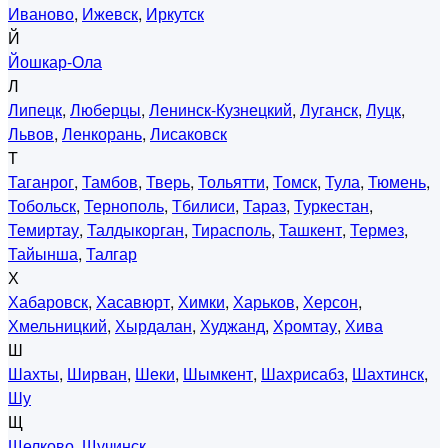
Иваново
,
Ижевск
,
Иркутск
Й
Йошкар-Ола
Л
Липецк
,
Люберцы
,
Ленинск-Кузнецкий
,
Луганск
,
Луцк
,
Львов
,
Ленкорань
,
Лисаковск
Т
Таганрог
,
Тамбов
,
Тверь
,
Тольятти
,
Томск
,
Тула
,
Тюмень
,
Тобольск
,
Тернополь
,
Тбилиси
,
Тараз
,
Туркестан
,
Темиртау
,
Талдыкорган
,
Тирасполь
,
Ташкент
,
Термез
,
Тайынша
,
Талгар
Х
Хабаровск
,
Хасавюрт
,
Химки
,
Харьков
,
Херсон
,
Хмельницкий
,
Хырдалан
,
Худжанд
,
Хромтау
,
Хива
Ш
Шахты
,
Ширван
,
Шеки
,
Шымкент
,
Шахрисабз
,
Шахтинск
,
Шу
Щ
Щелково
,
Щучинск