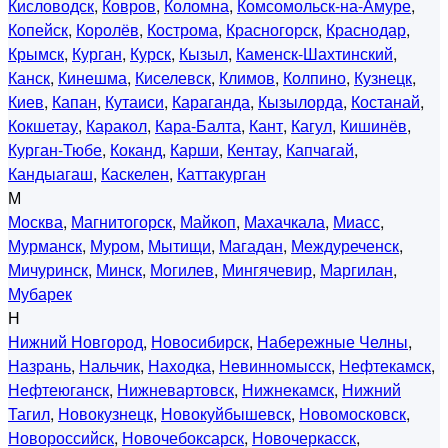
Кисловодск
,
Ковров
,
Коломна
,
Комсомольск-на-Амуре
,
Копейск
,
Королёв
,
Кострома
,
Красногорск
,
Краснодар
,
Крымск
,
Курган
,
Курск
,
Кызыл
,
Каменск-Шахтинский
,
Канск
,
Кинешма
,
Киселевск
,
Климов
,
Колпино
,
Кузнецк
,
Киев
,
Капан
,
Кутаиси
,
Караганда
,
Кызылорда
,
Костанай
,
Кокшетау
,
Каракол
,
Кара-Балта
,
Кант
,
Кагул
,
Кишинёв
,
Курган-Тюбе
,
Коканд
,
Карши
,
Кентау
,
Капчагай
,
Кандыагаш
,
Каскелен
,
Каттакурган
М
Москва
,
Магнитогорск
,
Майкоп
,
Махачкала
,
Миасс
,
Мурманск
,
Муром
,
Мытищи
,
Магадан
,
Междуреченск
,
Мичуринск
,
Минск
,
Могилев
,
Мингячевир
,
Маргилан
,
Мубарек
Н
Нижний Новгород
,
Новосибирск
,
Набережные Челны
,
Назрань
,
Нальчик
,
Находка
,
Невинномысск
,
Нефтекамск
,
Нефтеюганск
,
Нижневартовск
,
Нижнекамск
,
Нижний
Тагил
,
Новокузнецк
,
Новокуйбышевск
,
Новомосковск
,
Новороссийск
,
Новочебоксарск
,
Новочеркасск
,