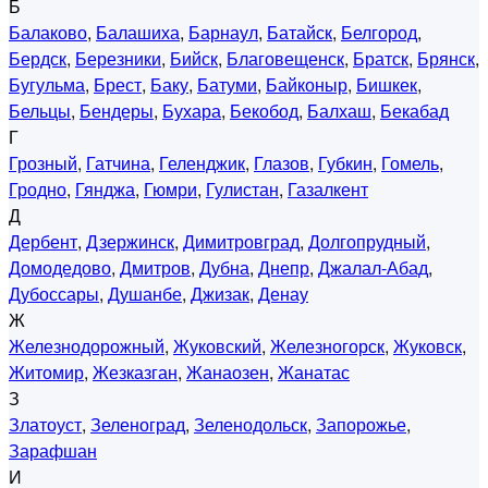
Б
Балаково
,
Балашиха
,
Барнаул
,
Батайск
,
Белгород
,
Бердск
,
Березники
,
Бийск
,
Благовещенск
,
Братск
,
Брянск
,
Бугульма
,
Брест
,
Баку
,
Батуми
,
Байконыр
,
Бишкек
,
Бельцы
,
Бендеры
,
Бухара
,
Бекобод
,
Балхаш
,
Бекабад
Г
Грозный
,
Гатчина
,
Геленджик
,
Глазов
,
Губкин
,
Гомель
,
Гродно
,
Гянджа
,
Гюмри
,
Гулистан
,
Газалкент
Д
Дербент
,
Дзержинск
,
Димитровград
,
Долгопрудный
,
Домодедово
,
Дмитров
,
Дубна
,
Днепр
,
Джалал-Абад
,
Дубоссары
,
Душанбе
,
Джизак
,
Денау
Ж
Железнодорожный
,
Жуковский
,
Железногорск
,
Жуковск
,
Житомир
,
Жезказган
,
Жанаозен
,
Жанатас
З
Златоуст
,
Зеленоград
,
Зеленодольск
,
Запорожье
,
Зарафшан
И