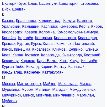
Екатеринбург
,
Елец
,
Ессентуки
,
Евпатория
,
Егорьевск
,
Ейск
,
Ереван
К
Казань
,
Красноярск
,
Калининград
,
Калуга
,
Каменск-
Уральский
,
Камышин
,
Каспийск
,
Кемерово
,
Керчь
,
Киров
,
Кисловодск
,
Ковров
,
Коломна
,
Комсомольск-на-Амуре
,
Копейск
,
Королёв
,
Кострома
,
Красногорск
,
Краснодар
,
Крымск
,
Курган
,
Курск
,
Кызыл
,
Каменск-Шахтинский
,
Канск
,
Кинешма
,
Киселевск
,
Климов
,
Колпино
,
Кузнецк
,
Киев
,
Капан
,
Кутаиси
,
Караганда
,
Кызылорда
,
Костанай
,
Кокшетау
,
Каракол
,
Кара-Балта
,
Кант
,
Кагул
,
Кишинёв
,
Курган-Тюбе
,
Коканд
,
Карши
,
Кентау
,
Капчагай
,
Кандыагаш
,
Каскелен
,
Каттакурган
М
Москва
,
Магнитогорск
,
Майкоп
,
Махачкала
,
Миасс
,
Мурманск
,
Муром
,
Мытищи
,
Магадан
,
Междуреченск
,
Мичуринск
,
Минск
,
Могилев
,
Мингячевир
,
Маргилан
,
Мубарек
Н