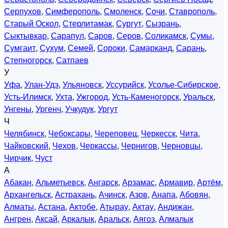
Серпухов
,
Симферополь
,
Смоленск
,
Сочи
,
Ставрополь
,
Старый Оскол
,
Стерлитамак
,
Сургут
,
Сызрань
,
Сыктывкар
,
Сарапул
,
Саров
,
Серов
,
Соликамск
,
Сумы
,
Сумгаит
,
Сухум
,
Семей
,
Сороки
,
Самарканд
,
Сарань
,
Степногорск
,
Сатпаев
У
Уфа
,
Улан-Удэ
,
Ульяновск
,
Уссурийск
,
Усолье-Сибирское
,
Усть-Илимск
,
Ухта
,
Ужгород
,
Усть-Каменогорск
,
Уральск
,
Унгены
,
Ургенч
,
Учкудук
,
Ургут
Ч
Челябинск
,
Чебоксары
,
Череповец
,
Черкесск
,
Чита
,
Чайковский
,
Чехов
,
Черкассы
,
Чернигов
,
Черновцы
,
Чирчик
,
Чуст
А
Абакан
,
Альметьевск
,
Ангарск
,
Арзамас
,
Армавир
,
Артём
,
Архангельск
,
Астрахань
,
Ачинск
,
Азов
,
Анапа
,
Абовян
,
Алматы
,
Астана
,
Актобе
,
Атырау
,
Актау
,
Андижан
,
Ангрен
,
Аксай
,
Аркалык
,
Аральск
,
Аягоз
,
Алмалык