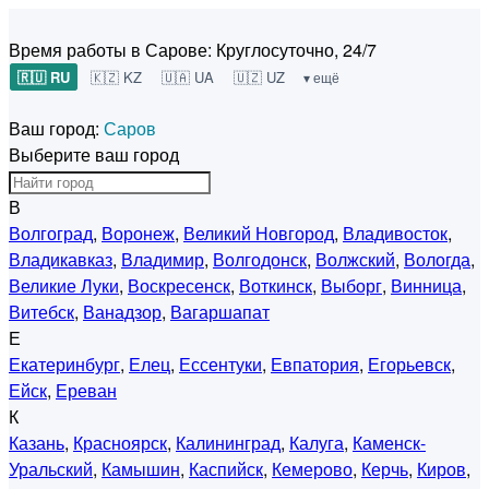
Время работы в Сарове:
Круглосуточно, 24/7
🇷🇺 RU
🇰🇿 KZ
🇺🇦 UA
🇺🇿 UZ
▾ ещё
Ваш город:
Саров
Выберите ваш город
В
Волгоград
,
Воронеж
,
Великий Новгород
,
Владивосток
,
Владикавказ
,
Владимир
,
Волгодонск
,
Волжский
,
Вологда
,
Великие Луки
,
Воскресенск
,
Воткинск
,
Выборг
,
Винница
,
Витебск
,
Ванадзор
,
Вагаршапат
Е
Екатеринбург
,
Елец
,
Ессентуки
,
Евпатория
,
Егорьевск
,
Ейск
,
Ереван
К
Казань
,
Красноярск
,
Калининград
,
Калуга
,
Каменск-
Уральский
,
Камышин
,
Каспийск
,
Кемерово
,
Керчь
,
Киров
,