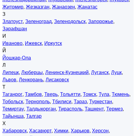
Житомир
,
Жезказган
,
Жанаозен
,
Жанатас
З
Златоуст
,
Зеленоград
,
Зеленодольск
,
Запорожье
,
Зарафшан
И
Иваново
,
Ижевск
,
Иркутск
Й
Йошкар-Ола
Л
Липецк
,
Люберцы
,
Ленинск-Кузнецкий
,
Луганск
,
Луцк
,
Львов
,
Ленкорань
,
Лисаковск
Т
Таганрог
,
Тамбов
,
Тверь
,
Тольятти
,
Томск
,
Тула
,
Тюмень
,
Тобольск
,
Тернополь
,
Тбилиси
,
Тараз
,
Туркестан
,
Темиртау
,
Талдыкорган
,
Тирасполь
,
Ташкент
,
Термез
,
Тайынша
,
Талгар
Х
Хабаровск
,
Хасавюрт
,
Химки
,
Харьков
,
Херсон
,