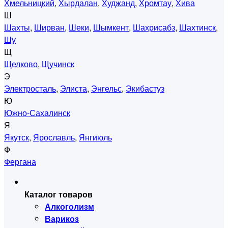
Хмельницкий
,
Хырдалан
,
Худжанд
,
Хромтау
,
Хива
Ш
Шахты
,
Ширван
,
Шеки
,
Шымкент
,
Шахрисабз
,
Шахтинск
,
Шу
Щ
Щелково
,
Щучинск
Э
Электросталь
,
Элиста
,
Энгельс
,
Экибастуз
Ю
Южно-Сахалинск
Я
Якутск
,
Ярославль
,
Янгиюль
Ф
Фергана
Каталог товаров
Алкоголизм
Варикоз