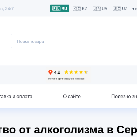
о, 24/7
🇷🇺 RU
🇰🇿 KZ
🇺🇦 UA
🇺🇿 UZ
▾ 
тавка и оплата
О сайте
Полезно зн
во от алкоголизма в Се