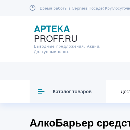
Время работы в Сергиев Посаде:
Круглосуточн
APTEKA
PROFF.RU
Выгодные предложения. Акции.
Доступные цены.
Каталог товаров
Дос
АлкоБарьер средст