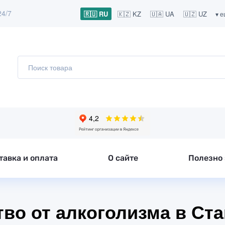
24/7
🇷🇺 RU
🇰🇿 KZ
🇺🇦 UA
🇺🇿 UZ
▾ 
тавка и оплата
О сайте
Полезно 
во от алкоголизма в Ст