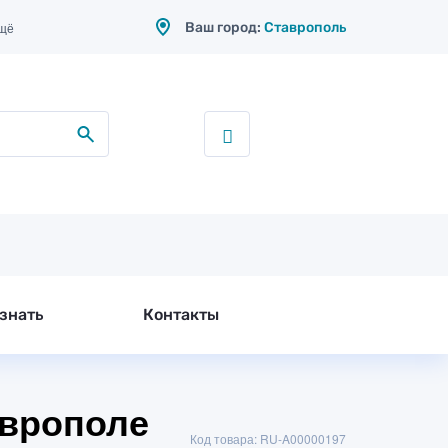
Ваш город:
Ставрополь
ещё
знать
Контакты
аврополе
Код товара: RU-A00000197