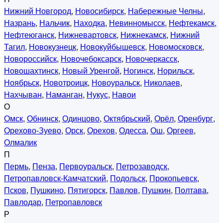
Нижний Новгород
,
Новосибирск
,
Набережные Челны
,
Назрань
,
Нальчик
,
Находка
,
Невинномысск
,
Нефтекамск
,
Нефтеюганск
,
Нижневартовск
,
Нижнекамск
,
Нижний
Тагил
,
Новокузнецк
,
Новокуйбышевск
,
Новомосковск
,
Новороссийск
,
Новочебоксарск
,
Новочеркасск
,
Новошахтинск
,
Новый Уренгой
,
Ногинск
,
Норильск
,
Ноябрьск
,
Новотроицк
,
Новоуральск
,
Николаев
,
Нахчыван
,
Наманган
,
Нукус
,
Навои
О
Омск
,
Обнинск
,
Одинцово
,
Октябрьский
,
Орёл
,
Оренбург
,
Орехово-Зуево
,
Орск
,
Орехов
,
Одесса
,
Ош
,
Оргеев
,
Олмалик
П
Пермь
,
Пенза
,
Первоуральск
,
Петрозаводск
,
Петропавловск-Камчатский
,
Подольск
,
Прокопьевск
,
Псков
,
Пушкино
,
Пятигорск
,
Павлов
,
Пушкин
,
Полтава
,
Павлодар
,
Петропавловск
Р