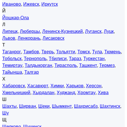
Иваново
,
Ижевск
,
Иркутск
Й
Йошкар-Ола
Л
Липецк
,
Люберцы
,
Ленинск-Кузнецкий
,
Луганск
,
Луцк
,
Львов
,
Ленкорань
,
Лисаковск
Т
Таганрог
,
Тамбов
,
Тверь
,
Тольятти
,
Томск
,
Тула
,
Тюмень
,
Тобольск
,
Тернополь
,
Тбилиси
,
Тараз
,
Туркестан
,
Темиртау
,
Талдыкорган
,
Тирасполь
,
Ташкент
,
Термез
,
Тайынша
,
Талгар
Х
Хабаровск
,
Хасавюрт
,
Химки
,
Харьков
,
Херсон
,
Хмельницкий
,
Хырдалан
,
Худжанд
,
Хромтау
,
Хива
Ш
Шахты
,
Ширван
,
Шеки
,
Шымкент
,
Шахрисабз
,
Шахтинск
,
Шу
Щ
Щелково
,
Щучинск