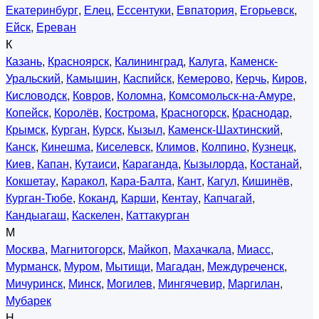
Екатеринбург
,
Елец
,
Ессентуки
,
Евпатория
,
Егорьевск
,
Ейск
,
Ереван
К
Казань
,
Красноярск
,
Калининград
,
Калуга
,
Каменск-
Уральский
,
Камышин
,
Каспийск
,
Кемерово
,
Керчь
,
Киров
,
Кисловодск
,
Ковров
,
Коломна
,
Комсомольск-на-Амуре
,
Копейск
,
Королёв
,
Кострома
,
Красногорск
,
Краснодар
,
Крымск
,
Курган
,
Курск
,
Кызыл
,
Каменск-Шахтинский
,
Канск
,
Кинешма
,
Киселевск
,
Климов
,
Колпино
,
Кузнецк
,
Киев
,
Капан
,
Кутаиси
,
Караганда
,
Кызылорда
,
Костанай
,
Кокшетау
,
Каракол
,
Кара-Балта
,
Кант
,
Кагул
,
Кишинёв
,
Курган-Тюбе
,
Коканд
,
Карши
,
Кентау
,
Капчагай
,
Кандыагаш
,
Каскелен
,
Каттакурган
М
Москва
,
Магнитогорск
,
Майкоп
,
Махачкала
,
Миасс
,
Мурманск
,
Муром
,
Мытищи
,
Магадан
,
Междуреченск
,
Мичуринск
,
Минск
,
Могилев
,
Мингячевир
,
Маргилан
,
Мубарек
Н