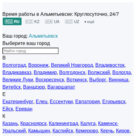
Время работы в Альметьевске:
Круглосуточно, 24/7
🇷🇺 RU
🇰🇿 KZ
🇺🇦 UA
🇺🇿 UZ
▾ ещё
Ваш город:
Альметьевск
Выберите ваш город
В
Волгоград
,
Воронеж
,
Великий Новгород
,
Владивосток
,
Владикавказ
,
Владимир
,
Волгодонск
,
Волжский
,
Вологда
,
Великие Луки
,
Воскресенск
,
Воткинск
,
Выборг
,
Винница
,
Витебск
,
Ванадзор
,
Вагаршапат
Е
Екатеринбург
,
Елец
,
Ессентуки
,
Евпатория
,
Егорьевск
,
Ейск
,
Ереван
К
Казань
,
Красноярск
,
Калининград
,
Калуга
,
Каменск-
Уральский
,
Камышин
,
Каспийск
,
Кемерово
,
Керчь
,
Киров
,