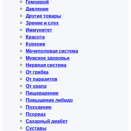
Геморрой
Давление
Другие товары
Зрение и слух
Иммунитет
Красота
Курение
Мочеполовая система
Мужское здоровье
Нервная система
От грибка
От паразитов
От храпа
Пищеварение
Повышение либидо
Похудение
Псориаз
Сахарный диабет
Суставы