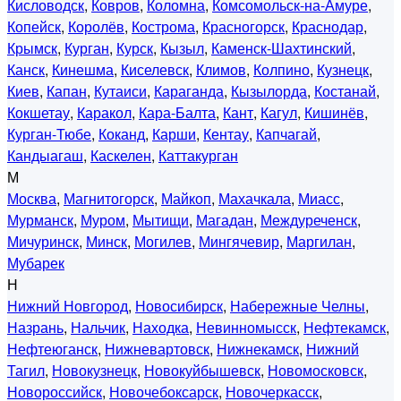
Кисловодск
,
Ковров
,
Коломна
,
Комсомольск-на-Амуре
,
Копейск
,
Королёв
,
Кострома
,
Красногорск
,
Краснодар
,
Крымск
,
Курган
,
Курск
,
Кызыл
,
Каменск-Шахтинский
,
Канск
,
Кинешма
,
Киселевск
,
Климов
,
Колпино
,
Кузнецк
,
Киев
,
Капан
,
Кутаиси
,
Караганда
,
Кызылорда
,
Костанай
,
Кокшетау
,
Каракол
,
Кара-Балта
,
Кант
,
Кагул
,
Кишинёв
,
Курган-Тюбе
,
Коканд
,
Карши
,
Кентау
,
Капчагай
,
Кандыагаш
,
Каскелен
,
Каттакурган
М
Москва
,
Магнитогорск
,
Майкоп
,
Махачкала
,
Миасс
,
Мурманск
,
Муром
,
Мытищи
,
Магадан
,
Междуреченск
,
Мичуринск
,
Минск
,
Могилев
,
Мингячевир
,
Маргилан
,
Мубарек
Н
Нижний Новгород
,
Новосибирск
,
Набережные Челны
,
Назрань
,
Нальчик
,
Находка
,
Невинномысск
,
Нефтекамск
,
Нефтеюганск
,
Нижневартовск
,
Нижнекамск
,
Нижний
Тагил
,
Новокузнецк
,
Новокуйбышевск
,
Новомосковск
,
Новороссийск
,
Новочебоксарск
,
Новочеркасск
,