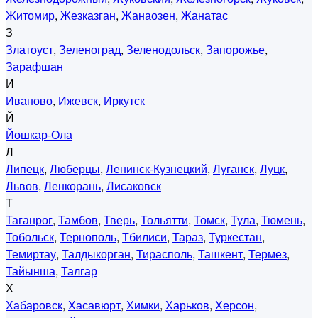
Житомир
,
Жезказган
,
Жанаозен
,
Жанатас
З
Златоуст
,
Зеленоград
,
Зеленодольск
,
Запорожье
,
Зарафшан
И
Иваново
,
Ижевск
,
Иркутск
Й
Йошкар-Ола
Л
Липецк
,
Люберцы
,
Ленинск-Кузнецкий
,
Луганск
,
Луцк
,
Львов
,
Ленкорань
,
Лисаковск
Т
Таганрог
,
Тамбов
,
Тверь
,
Тольятти
,
Томск
,
Тула
,
Тюмень
,
Тобольск
,
Тернополь
,
Тбилиси
,
Тараз
,
Туркестан
,
Темиртау
,
Талдыкорган
,
Тирасполь
,
Ташкент
,
Термез
,
Тайынша
,
Талгар
Х
Хабаровск
,
Хасавюрт
,
Химки
,
Харьков
,
Херсон
,