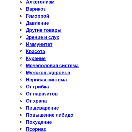
Алкоголизм
Варикоз
Геморрой
Давление
Другие товары
Зрение и слух
Иммунитет
Красота
Курение
Мочеполовая система
Мужское здоровье
Нервная система
От грибка
От паразитов
От храпа
Пищеварение
Повышение либидо
Похудение
Псориаз