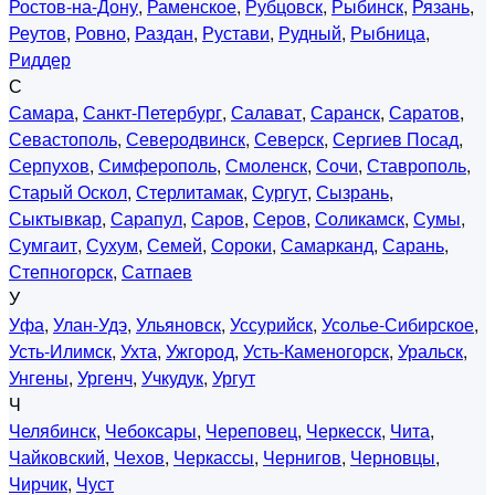
Ростов-на-Дону
,
Раменское
,
Рубцовск
,
Рыбинск
,
Рязань
,
Реутов
,
Ровно
,
Раздан
,
Рустави
,
Рудный
,
Рыбница
,
Риддер
С
Самара
,
Санкт-Петербург
,
Салават
,
Саранск
,
Саратов
,
Севастополь
,
Северодвинск
,
Северск
,
Сергиев Посад
,
Серпухов
,
Симферополь
,
Смоленск
,
Сочи
,
Ставрополь
,
Старый Оскол
,
Стерлитамак
,
Сургут
,
Сызрань
,
Сыктывкар
,
Сарапул
,
Саров
,
Серов
,
Соликамск
,
Сумы
,
Сумгаит
,
Сухум
,
Семей
,
Сороки
,
Самарканд
,
Сарань
,
Степногорск
,
Сатпаев
У
Уфа
,
Улан-Удэ
,
Ульяновск
,
Уссурийск
,
Усолье-Сибирское
,
Усть-Илимск
,
Ухта
,
Ужгород
,
Усть-Каменогорск
,
Уральск
,
Унгены
,
Ургенч
,
Учкудук
,
Ургут
Ч
Челябинск
,
Чебоксары
,
Череповец
,
Черкесск
,
Чита
,
Чайковский
,
Чехов
,
Черкассы
,
Чернигов
,
Черновцы
,
Чирчик
,
Чуст