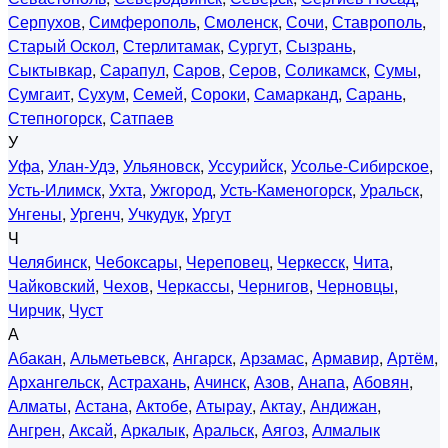
Серпухов
,
Симферополь
,
Смоленск
,
Сочи
,
Ставрополь
,
Старый Оскол
,
Стерлитамак
,
Сургут
,
Сызрань
,
Сыктывкар
,
Сарапул
,
Саров
,
Серов
,
Соликамск
,
Сумы
,
Сумгаит
,
Сухум
,
Семей
,
Сороки
,
Самарканд
,
Сарань
,
Степногорск
,
Сатпаев
У
Уфа
,
Улан-Удэ
,
Ульяновск
,
Уссурийск
,
Усолье-Сибирское
,
Усть-Илимск
,
Ухта
,
Ужгород
,
Усть-Каменогорск
,
Уральск
,
Унгены
,
Ургенч
,
Учкудук
,
Ургут
Ч
Челябинск
,
Чебоксары
,
Череповец
,
Черкесск
,
Чита
,
Чайковский
,
Чехов
,
Черкассы
,
Чернигов
,
Черновцы
,
Чирчик
,
Чуст
А
Абакан
,
Альметьевск
,
Ангарск
,
Арзамас
,
Армавир
,
Артём
,
Архангельск
,
Астрахань
,
Ачинск
,
Азов
,
Анапа
,
Абовян
,
Алматы
,
Астана
,
Актобе
,
Атырау
,
Актау
,
Андижан
,
Ангрен
,
Аксай
,
Аркалык
,
Аральск
,
Аягоз
,
Алмалык