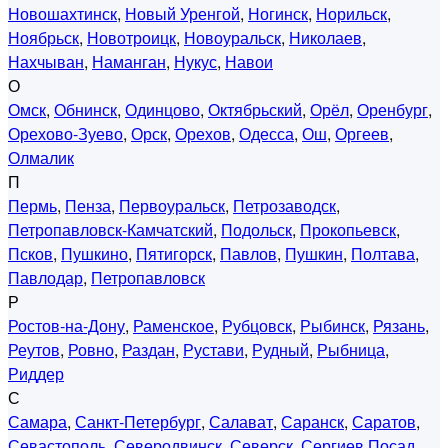
Новошахтинск
,
Новый Уренгой
,
Ногинск
,
Норильск
,
Ноябрьск
,
Новотроицк
,
Новоуральск
,
Николаев
,
Нахчыван
,
Наманган
,
Нукус
,
Навои
О
Омск
,
Обнинск
,
Одинцово
,
Октябрьский
,
Орёл
,
Оренбург
,
Орехово-Зуево
,
Орск
,
Орехов
,
Одесса
,
Ош
,
Оргеев
,
Олмалик
П
Пермь
,
Пенза
,
Первоуральск
,
Петрозаводск
,
Петропавловск-Камчатский
,
Подольск
,
Прокопьевск
,
Псков
,
Пушкино
,
Пятигорск
,
Павлов
,
Пушкин
,
Полтава
,
Павлодар
,
Петропавловск
Р
Ростов-на-Дону
,
Раменское
,
Рубцовск
,
Рыбинск
,
Рязань
,
Реутов
,
Ровно
,
Раздан
,
Рустави
,
Рудный
,
Рыбница
,
Риддер
С
Самара
,
Санкт-Петербург
,
Салават
,
Саранск
,
Саратов
,
Севастополь
,
Северодвинск
,
Северск
,
Сергиев Посад
,