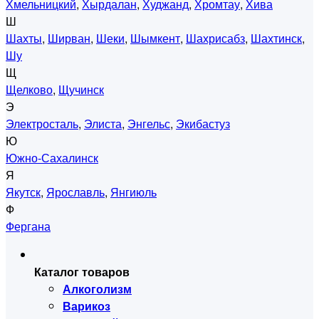
Хмельницкий
,
Хырдалан
,
Худжанд
,
Хромтау
,
Хива
Ш
Шахты
,
Ширван
,
Шеки
,
Шымкент
,
Шахрисабз
,
Шахтинск
,
Шу
Щ
Щелково
,
Щучинск
Э
Электросталь
,
Элиста
,
Энгельс
,
Экибастуз
Ю
Южно-Сахалинск
Я
Якутск
,
Ярославль
,
Янгиюль
Ф
Фергана
Каталог товаров
Алкоголизм
Варикоз