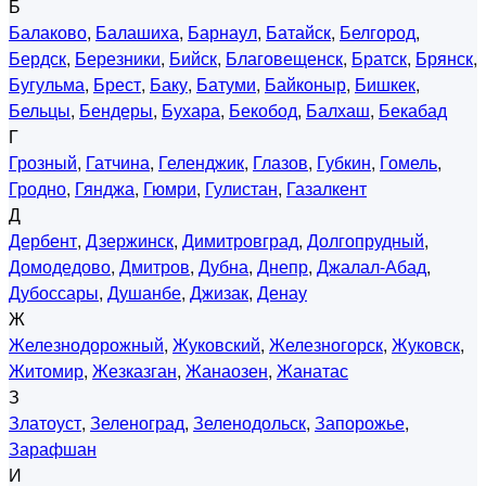
Б
Балаково
,
Балашиха
,
Барнаул
,
Батайск
,
Белгород
,
Бердск
,
Березники
,
Бийск
,
Благовещенск
,
Братск
,
Брянск
,
Бугульма
,
Брест
,
Баку
,
Батуми
,
Байконыр
,
Бишкек
,
Бельцы
,
Бендеры
,
Бухара
,
Бекобод
,
Балхаш
,
Бекабад
Г
Грозный
,
Гатчина
,
Геленджик
,
Глазов
,
Губкин
,
Гомель
,
Гродно
,
Гянджа
,
Гюмри
,
Гулистан
,
Газалкент
Д
Дербент
,
Дзержинск
,
Димитровград
,
Долгопрудный
,
Домодедово
,
Дмитров
,
Дубна
,
Днепр
,
Джалал-Абад
,
Дубоссары
,
Душанбе
,
Джизак
,
Денау
Ж
Железнодорожный
,
Жуковский
,
Железногорск
,
Жуковск
,
Житомир
,
Жезказган
,
Жанаозен
,
Жанатас
З
Златоуст
,
Зеленоград
,
Зеленодольск
,
Запорожье
,
Зарафшан
И