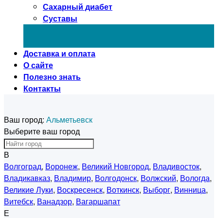
Сахарный диабет
Суставы
Доставка и оплата
О сайте
Полезно знать
Контакты
Ваш город:
Альметьевск
Выберите ваш город
В
Волгоград
,
Воронеж
,
Великий Новгород
,
Владивосток
,
Владикавказ
,
Владимир
,
Волгодонск
,
Волжский
,
Вологда
,
Великие Луки
,
Воскресенск
,
Воткинск
,
Выборг
,
Винница
,
Витебск
,
Ванадзор
,
Вагаршапат
Е