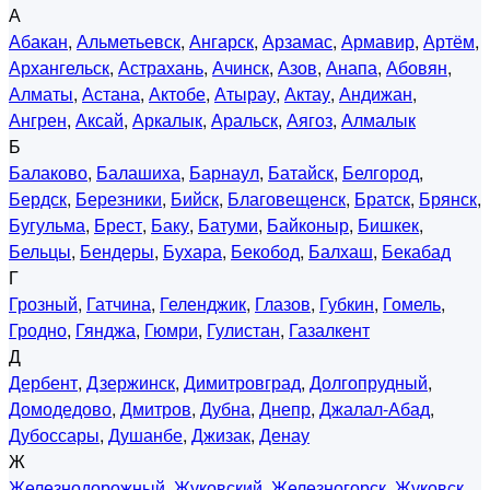
А
Абакан
,
Альметьевск
,
Ангарск
,
Арзамас
,
Армавир
,
Артём
,
Архангельск
,
Астрахань
,
Ачинск
,
Азов
,
Анапа
,
Абовян
,
Алматы
,
Астана
,
Актобе
,
Атырау
,
Актау
,
Андижан
,
Ангрен
,
Аксай
,
Аркалык
,
Аральск
,
Аягоз
,
Алмалык
Б
Балаково
,
Балашиха
,
Барнаул
,
Батайск
,
Белгород
,
Бердск
,
Березники
,
Бийск
,
Благовещенск
,
Братск
,
Брянск
,
Бугульма
,
Брест
,
Баку
,
Батуми
,
Байконыр
,
Бишкек
,
Бельцы
,
Бендеры
,
Бухара
,
Бекобод
,
Балхаш
,
Бекабад
Г
Грозный
,
Гатчина
,
Геленджик
,
Глазов
,
Губкин
,
Гомель
,
Гродно
,
Гянджа
,
Гюмри
,
Гулистан
,
Газалкент
Д
Дербент
,
Дзержинск
,
Димитровград
,
Долгопрудный
,
Домодедово
,
Дмитров
,
Дубна
,
Днепр
,
Джалал-Абад
,
Дубоссары
,
Душанбе
,
Джизак
,
Денау
Ж
Железнодорожный
,
Жуковский
,
Железногорск
,
Жуковск
,