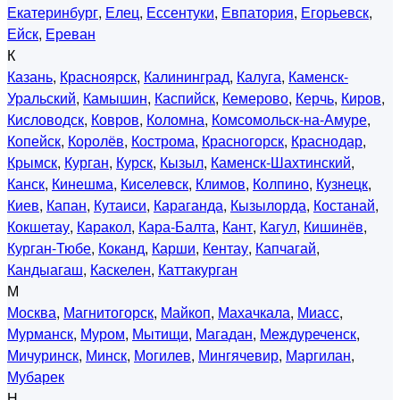
Екатеринбург
,
Елец
,
Ессентуки
,
Евпатория
,
Егорьевск
,
Ейск
,
Ереван
К
Казань
,
Красноярск
,
Калининград
,
Калуга
,
Каменск-
Уральский
,
Камышин
,
Каспийск
,
Кемерово
,
Керчь
,
Киров
,
Кисловодск
,
Ковров
,
Коломна
,
Комсомольск-на-Амуре
,
Копейск
,
Королёв
,
Кострома
,
Красногорск
,
Краснодар
,
Крымск
,
Курган
,
Курск
,
Кызыл
,
Каменск-Шахтинский
,
Канск
,
Кинешма
,
Киселевск
,
Климов
,
Колпино
,
Кузнецк
,
Киев
,
Капан
,
Кутаиси
,
Караганда
,
Кызылорда
,
Костанай
,
Кокшетау
,
Каракол
,
Кара-Балта
,
Кант
,
Кагул
,
Кишинёв
,
Курган-Тюбе
,
Коканд
,
Карши
,
Кентау
,
Капчагай
,
Кандыагаш
,
Каскелен
,
Каттакурган
М
Москва
,
Магнитогорск
,
Майкоп
,
Махачкала
,
Миасс
,
Мурманск
,
Муром
,
Мытищи
,
Магадан
,
Междуреченск
,
Мичуринск
,
Минск
,
Могилев
,
Мингячевир
,
Маргилан
,
Мубарек
Н