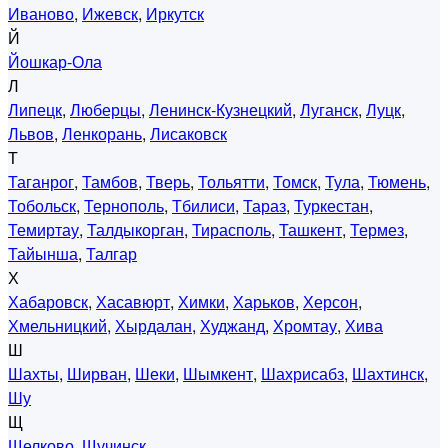
Иваново
,
Ижевск
,
Иркутск
Й
Йошкар-Ола
Л
Липецк
,
Люберцы
,
Ленинск-Кузнецкий
,
Луганск
,
Луцк
,
Львов
,
Ленкорань
,
Лисаковск
Т
Таганрог
,
Тамбов
,
Тверь
,
Тольятти
,
Томск
,
Тула
,
Тюмень
,
Тобольск
,
Тернополь
,
Тбилиси
,
Тараз
,
Туркестан
,
Темиртау
,
Талдыкорган
,
Тирасполь
,
Ташкент
,
Термез
,
Тайынша
,
Талгар
Х
Хабаровск
,
Хасавюрт
,
Химки
,
Харьков
,
Херсон
,
Хмельницкий
,
Хырдалан
,
Худжанд
,
Хромтау
,
Хива
Ш
Шахты
,
Ширван
,
Шеки
,
Шымкент
,
Шахрисабз
,
Шахтинск
,
Шу
Щ
Щелково
,
Щучинск