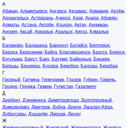
А
Абакан
,
Альметьевск
,
Ангарск
,
Арзамас
,
Армавир
,
Артём
,
Архангельск
,
Астрахань
,
Ачинск
,
Азов
,
Анапа
,
Абовян
,
Алматы
,
Астана
,
Актобе
,
Атырау
,
Актау
,
Андижан
,
Ангрен
,
Аксай
,
Аркалык
,
Аральск
,
Аягоз
,
Алмалык
Б
Балаково
,
Балашиха
,
Барнаул
,
Батайск
,
Белгород
,
Бердск
,
Березники
,
Бийск
,
Благовещенск
,
Братск
,
Брянск
,
Бугульма
,
Брест
,
Баку
,
Батуми
,
Байконыр
,
Бишкек
,
Бельцы
,
Бендеры
,
Бухара
,
Бекобод
,
Балхаш
,
Бекабад
Г
Грозный
,
Гатчина
,
Геленджик
,
Глазов
,
Губкин
,
Гомель
,
Гродно
,
Гянджа
,
Гюмри
,
Гулистан
,
Газалкент
Д
Дербент
,
Дзержинск
,
Димитровград
,
Долгопрудный
,
Домодедово
,
Дмитров
,
Дубна
,
Днепр
,
Джалал-Абад
,
Дубоссары
,
Душанбе
,
Джизак
,
Денау
Ж
Железнодорожный
,
Жуковский
,
Железногорск
,
Жуковск
,