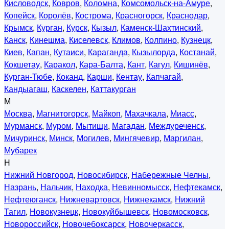
Кисловодск
,
Ковров
,
Коломна
,
Комсомольск-на-Амуре
,
Копейск
,
Королёв
,
Кострома
,
Красногорск
,
Краснодар
,
Крымск
,
Курган
,
Курск
,
Кызыл
,
Каменск-Шахтинский
,
Канск
,
Кинешма
,
Киселевск
,
Климов
,
Колпино
,
Кузнецк
,
Киев
,
Капан
,
Кутаиси
,
Караганда
,
Кызылорда
,
Костанай
,
Кокшетау
,
Каракол
,
Кара-Балта
,
Кант
,
Кагул
,
Кишинёв
,
Курган-Тюбе
,
Коканд
,
Карши
,
Кентау
,
Капчагай
,
Кандыагаш
,
Каскелен
,
Каттакурган
М
Москва
,
Магнитогорск
,
Майкоп
,
Махачкала
,
Миасс
,
Мурманск
,
Муром
,
Мытищи
,
Магадан
,
Междуреченск
,
Мичуринск
,
Минск
,
Могилев
,
Мингячевир
,
Маргилан
,
Мубарек
Н
Нижний Новгород
,
Новосибирск
,
Набережные Челны
,
Назрань
,
Нальчик
,
Находка
,
Невинномысск
,
Нефтекамск
,
Нефтеюганск
,
Нижневартовск
,
Нижнекамск
,
Нижний
Тагил
,
Новокузнецк
,
Новокуйбышевск
,
Новомосковск
,
Новороссийск
,
Новочебоксарск
,
Новочеркасск
,