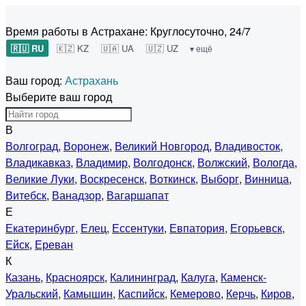
Время работы в Астрахане:
Круглосуточно, 24/7
🇷🇺 RU
🇰🇿 KZ
🇺🇦 UA
🇺🇿 UZ
▾ ещё
Ваш город:
Астрахань
Выберите ваш город
В
Волгоград
,
Воронеж
,
Великий Новгород
,
Владивосток
,
Владикавказ
,
Владимир
,
Волгодонск
,
Волжский
,
Вологда
,
Великие Луки
,
Воскресенск
,
Воткинск
,
Выборг
,
Винница
,
Витебск
,
Ванадзор
,
Вагаршапат
Е
Екатеринбург
,
Елец
,
Ессентуки
,
Евпатория
,
Егорьевск
,
Ейск
,
Ереван
К
Казань
,
Красноярск
,
Калининград
,
Калуга
,
Каменск-
Уральский
,
Камышин
,
Каспийск
,
Кемерово
,
Керчь
,
Киров
,