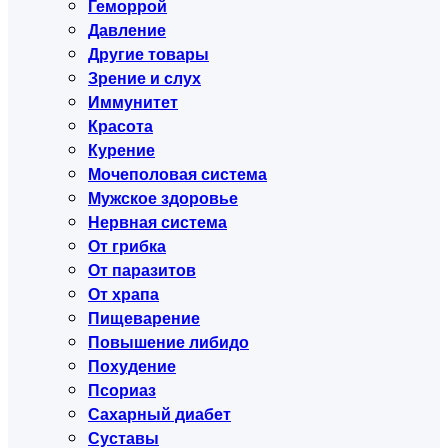
Геморрой
Давление
Другие товары
Зрение и слух
Иммунитет
Красота
Курение
Мочеполовая система
Мужское здоровье
Нервная система
От грибка
От паразитов
От храпа
Пищеварение
Повышение либидо
Похудение
Псориаз
Сахарный диабет
Суставы