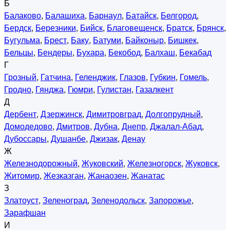
Б
Балаково
,
Балашиха
,
Барнаул
,
Батайск
,
Белгород
,
Бердск
,
Березники
,
Бийск
,
Благовещенск
,
Братск
,
Брянск
,
Бугульма
,
Брест
,
Баку
,
Батуми
,
Байконыр
,
Бишкек
,
Бельцы
,
Бендеры
,
Бухара
,
Бекобод
,
Балхаш
,
Бекабад
Г
Грозный
,
Гатчина
,
Геленджик
,
Глазов
,
Губкин
,
Гомель
,
Гродно
,
Гянджа
,
Гюмри
,
Гулистан
,
Газалкент
Д
Дербент
,
Дзержинск
,
Димитровград
,
Долгопрудный
,
Домодедово
,
Дмитров
,
Дубна
,
Днепр
,
Джалал-Абад
,
Дубоссары
,
Душанбе
,
Джизак
,
Денау
Ж
Железнодорожный
,
Жуковский
,
Железногорск
,
Жуковск
,
Житомир
,
Жезказган
,
Жанаозен
,
Жанатас
З
Златоуст
,
Зеленоград
,
Зеленодольск
,
Запорожье
,
Зарафшан
И