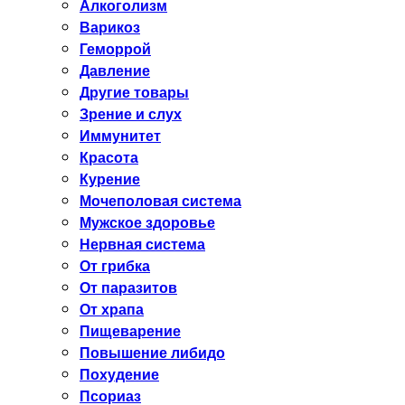
Алкоголизм
Варикоз
Геморрой
Давление
Другие товары
Зрение и слух
Иммунитет
Красота
Курение
Мочеполовая система
Мужское здоровье
Нервная система
От грибка
От паразитов
От храпа
Пищеварение
Повышение либидо
Похудение
Псориаз