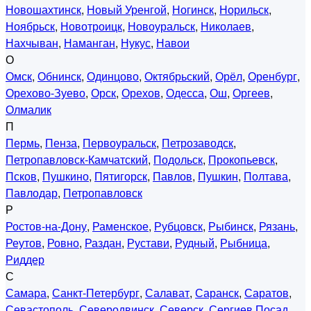
Новошахтинск
,
Новый Уренгой
,
Ногинск
,
Норильск
,
Ноябрьск
,
Новотроицк
,
Новоуральск
,
Николаев
,
Нахчыван
,
Наманган
,
Нукус
,
Навои
О
Омск
,
Обнинск
,
Одинцово
,
Октябрьский
,
Орёл
,
Оренбург
,
Орехово-Зуево
,
Орск
,
Орехов
,
Одесса
,
Ош
,
Оргеев
,
Олмалик
П
Пермь
,
Пенза
,
Первоуральск
,
Петрозаводск
,
Петропавловск-Камчатский
,
Подольск
,
Прокопьевск
,
Псков
,
Пушкино
,
Пятигорск
,
Павлов
,
Пушкин
,
Полтава
,
Павлодар
,
Петропавловск
Р
Ростов-на-Дону
,
Раменское
,
Рубцовск
,
Рыбинск
,
Рязань
,
Реутов
,
Ровно
,
Раздан
,
Рустави
,
Рудный
,
Рыбница
,
Риддер
С
Самара
,
Санкт-Петербург
,
Салават
,
Саранск
,
Саратов
,
Севастополь
,
Северодвинск
,
Северск
,
Сергиев Посад
,