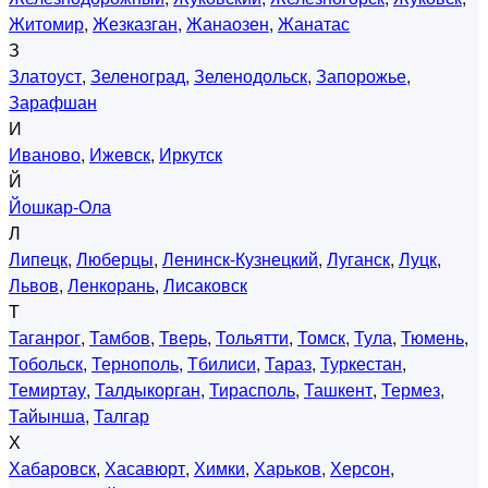
Житомир
,
Жезказган
,
Жанаозен
,
Жанатас
З
Златоуст
,
Зеленоград
,
Зеленодольск
,
Запорожье
,
Зарафшан
И
Иваново
,
Ижевск
,
Иркутск
Й
Йошкар-Ола
Л
Липецк
,
Люберцы
,
Ленинск-Кузнецкий
,
Луганск
,
Луцк
,
Львов
,
Ленкорань
,
Лисаковск
Т
Таганрог
,
Тамбов
,
Тверь
,
Тольятти
,
Томск
,
Тула
,
Тюмень
,
Тобольск
,
Тернополь
,
Тбилиси
,
Тараз
,
Туркестан
,
Темиртау
,
Талдыкорган
,
Тирасполь
,
Ташкент
,
Термез
,
Тайынша
,
Талгар
Х
Хабаровск
,
Хасавюрт
,
Химки
,
Харьков
,
Херсон
,