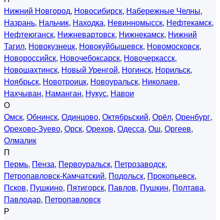
Нижний Новгород
,
Новосибирск
,
Набережные Челны
,
Назрань
,
Нальчик
,
Находка
,
Невинномысск
,
Нефтекамск
,
Нефтеюганск
,
Нижневартовск
,
Нижнекамск
,
Нижний
Тагил
,
Новокузнецк
,
Новокуйбышевск
,
Новомосковск
,
Новороссийск
,
Новочебоксарск
,
Новочеркасск
,
Новошахтинск
,
Новый Уренгой
,
Ногинск
,
Норильск
,
Ноябрьск
,
Новотроицк
,
Новоуральск
,
Николаев
,
Нахчыван
,
Наманган
,
Нукус
,
Навои
О
Омск
,
Обнинск
,
Одинцово
,
Октябрьский
,
Орёл
,
Оренбург
,
Орехово-Зуево
,
Орск
,
Орехов
,
Одесса
,
Ош
,
Оргеев
,
Олмалик
П
Пермь
,
Пенза
,
Первоуральск
,
Петрозаводск
,
Петропавловск-Камчатский
,
Подольск
,
Прокопьевск
,
Псков
,
Пушкино
,
Пятигорск
,
Павлов
,
Пушкин
,
Полтава
,
Павлодар
,
Петропавловск
Р