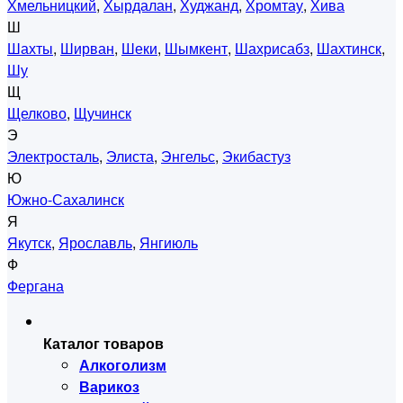
Хмельницкий
,
Хырдалан
,
Худжанд
,
Хромтау
,
Хива
Ш
Шахты
,
Ширван
,
Шеки
,
Шымкент
,
Шахрисабз
,
Шахтинск
,
Шу
Щ
Щелково
,
Щучинск
Э
Электросталь
,
Элиста
,
Энгельс
,
Экибастуз
Ю
Южно-Сахалинск
Я
Якутск
,
Ярославль
,
Янгиюль
Ф
Фергана
Каталог товаров
Алкоголизм
Варикоз