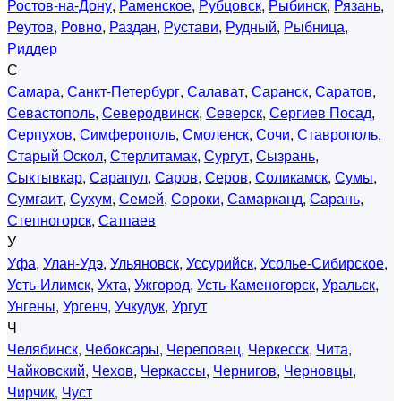
Ростов-на-Дону
,
Раменское
,
Рубцовск
,
Рыбинск
,
Рязань
,
Реутов
,
Ровно
,
Раздан
,
Рустави
,
Рудный
,
Рыбница
,
Риддер
С
Самара
,
Санкт-Петербург
,
Салават
,
Саранск
,
Саратов
,
Севастополь
,
Северодвинск
,
Северск
,
Сергиев Посад
,
Серпухов
,
Симферополь
,
Смоленск
,
Сочи
,
Ставрополь
,
Старый Оскол
,
Стерлитамак
,
Сургут
,
Сызрань
,
Сыктывкар
,
Сарапул
,
Саров
,
Серов
,
Соликамск
,
Сумы
,
Сумгаит
,
Сухум
,
Семей
,
Сороки
,
Самарканд
,
Сарань
,
Степногорск
,
Сатпаев
У
Уфа
,
Улан-Удэ
,
Ульяновск
,
Уссурийск
,
Усолье-Сибирское
,
Усть-Илимск
,
Ухта
,
Ужгород
,
Усть-Каменогорск
,
Уральск
,
Унгены
,
Ургенч
,
Учкудук
,
Ургут
Ч
Челябинск
,
Чебоксары
,
Череповец
,
Черкесск
,
Чита
,
Чайковский
,
Чехов
,
Черкассы
,
Чернигов
,
Черновцы
,
Чирчик
,
Чуст