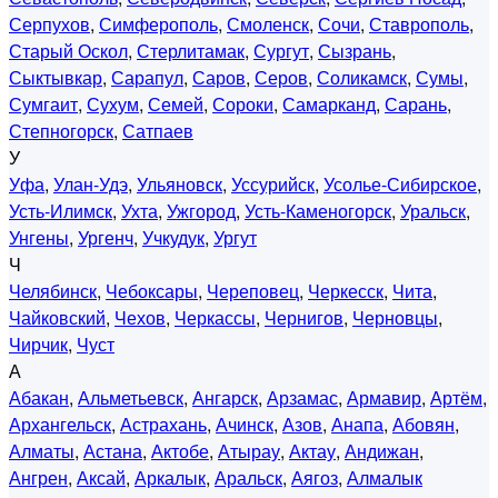
Серпухов
,
Симферополь
,
Смоленск
,
Сочи
,
Ставрополь
,
Старый Оскол
,
Стерлитамак
,
Сургут
,
Сызрань
,
Сыктывкар
,
Сарапул
,
Саров
,
Серов
,
Соликамск
,
Сумы
,
Сумгаит
,
Сухум
,
Семей
,
Сороки
,
Самарканд
,
Сарань
,
Степногорск
,
Сатпаев
У
Уфа
,
Улан-Удэ
,
Ульяновск
,
Уссурийск
,
Усолье-Сибирское
,
Усть-Илимск
,
Ухта
,
Ужгород
,
Усть-Каменогорск
,
Уральск
,
Унгены
,
Ургенч
,
Учкудук
,
Ургут
Ч
Челябинск
,
Чебоксары
,
Череповец
,
Черкесск
,
Чита
,
Чайковский
,
Чехов
,
Черкассы
,
Чернигов
,
Черновцы
,
Чирчик
,
Чуст
А
Абакан
,
Альметьевск
,
Ангарск
,
Арзамас
,
Армавир
,
Артём
,
Архангельск
,
Астрахань
,
Ачинск
,
Азов
,
Анапа
,
Абовян
,
Алматы
,
Астана
,
Актобе
,
Атырау
,
Актау
,
Андижан
,
Ангрен
,
Аксай
,
Аркалык
,
Аральск
,
Аягоз
,
Алмалык