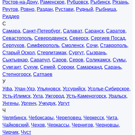
Ростов-на-Дону
,
Раменское
,
Рубцовск
,
Рыбинск
,
Рязань
,
Реутов
,
Ровно
,
Раздан
,
Рустави
,
Рудный
,
Рыбница
,
Риддер
С
Самара
,
Санкт-Петербург
,
Салават
,
Саранск
,
Саратов
,
Севастополь
,
Северодвинск
,
Северск
,
Сергиев Посад
,
Серпухов
,
Симферополь
,
Смоленск
,
Сочи
,
Ставрополь
,
Старый Оскол
,
Стерлитамак
,
Сургут
,
Сызрань
,
Сыктывкар
,
Сарапул
,
Саров
,
Серов
,
Соликамск
,
Сумы
,
Сумгаит
,
Сухум
,
Семей
,
Сороки
,
Самарканд
,
Сарань
,
Степногорск
,
Сатпаев
У
Уфа
,
Улан-Удэ
,
Ульяновск
,
Уссурийск
,
Усолье-Сибирское
,
Усть-Илимск
,
Ухта
,
Ужгород
,
Усть-Каменогорск
,
Уральск
,
Унгены
,
Ургенч
,
Учкудук
,
Ургут
Ч
Челябинск
,
Чебоксары
,
Череповец
,
Черкесск
,
Чита
,
Чайковский
,
Чехов
,
Черкассы
,
Чернигов
,
Черновцы
,
Чирчик
,
Чуст