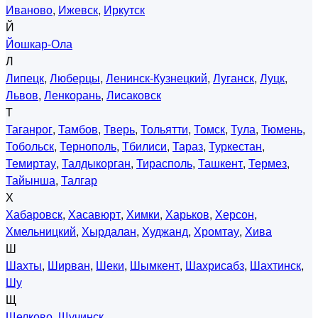
Иваново
,
Ижевск
,
Иркутск
Й
Йошкар-Ола
Л
Липецк
,
Люберцы
,
Ленинск-Кузнецкий
,
Луганск
,
Луцк
,
Львов
,
Ленкорань
,
Лисаковск
Т
Таганрог
,
Тамбов
,
Тверь
,
Тольятти
,
Томск
,
Тула
,
Тюмень
,
Тобольск
,
Тернополь
,
Тбилиси
,
Тараз
,
Туркестан
,
Темиртау
,
Талдыкорган
,
Тирасполь
,
Ташкент
,
Термез
,
Тайынша
,
Талгар
Х
Хабаровск
,
Хасавюрт
,
Химки
,
Харьков
,
Херсон
,
Хмельницкий
,
Хырдалан
,
Худжанд
,
Хромтау
,
Хива
Ш
Шахты
,
Ширван
,
Шеки
,
Шымкент
,
Шахрисабз
,
Шахтинск
,
Шу
Щ
Щелково
,
Щучинск