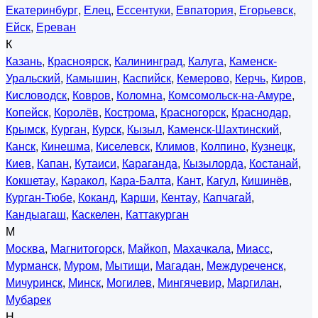
Екатеринбург
,
Елец
,
Ессентуки
,
Евпатория
,
Егорьевск
,
Ейск
,
Ереван
К
Казань
,
Красноярск
,
Калининград
,
Калуга
,
Каменск-
Уральский
,
Камышин
,
Каспийск
,
Кемерово
,
Керчь
,
Киров
,
Кисловодск
,
Ковров
,
Коломна
,
Комсомольск-на-Амуре
,
Копейск
,
Королёв
,
Кострома
,
Красногорск
,
Краснодар
,
Крымск
,
Курган
,
Курск
,
Кызыл
,
Каменск-Шахтинский
,
Канск
,
Кинешма
,
Киселевск
,
Климов
,
Колпино
,
Кузнецк
,
Киев
,
Капан
,
Кутаиси
,
Караганда
,
Кызылорда
,
Костанай
,
Кокшетау
,
Каракол
,
Кара-Балта
,
Кант
,
Кагул
,
Кишинёв
,
Курган-Тюбе
,
Коканд
,
Карши
,
Кентау
,
Капчагай
,
Кандыагаш
,
Каскелен
,
Каттакурган
М
Москва
,
Магнитогорск
,
Майкоп
,
Махачкала
,
Миасс
,
Мурманск
,
Муром
,
Мытищи
,
Магадан
,
Междуреченск
,
Мичуринск
,
Минск
,
Могилев
,
Мингячевир
,
Маргилан
,
Мубарек
Н