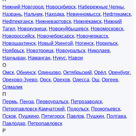
Нижний Новгород
,
Новосибирск
,
Набережные Челны
,
Назрань
,
Нальчик
,
Находка
,
Невинномысск
,
Нефтекамск
,
Нефтеюганск
,
Нижневартовск
,
Нижнекамск
,
Нижний
Тагил
,
Новокузнецк
,
Новокуйбышевск
,
Новомосковск
,
Новороссийск
,
Новочебоксарск
,
Новочеркасск
,
Новошахтинск
,
Новый Уренгой
,
Ногинск
,
Норильск
,
Ноябрьск
,
Новотроицк
,
Новоуральск
,
Николаев
,
Нахчыван
,
Наманган
,
Нукус
,
Навои
О
Омск
,
Обнинск
,
Одинцово
,
Октябрьский
,
Орёл
,
Оренбург
,
Орехово-Зуево
,
Орск
,
Орехов
,
Одесса
,
Ош
,
Оргеев
,
Олмалик
П
Пермь
,
Пенза
,
Первоуральск
,
Петрозаводск
,
Петропавловск-Камчатский
,
Подольск
,
Прокопьевск
,
Псков
,
Пушкино
,
Пятигорск
,
Павлов
,
Пушкин
,
Полтава
,
Павлодар
,
Петропавловск
Р