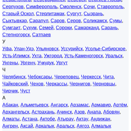
Серпухов
,
Симферополь
,
Смоленск
,
Сочи
,
Ставрополь
,
Старый Оскол
,
Стерлитамак
,
Сургут
,
Сызрань
,
Сыктывкар
,
Сарапул
,
Саров
,
Серов
,
Соликамск
,
Сумы
,
Сумгаит
,
Сухум
,
Семей
,
Сороки
,
Самарканд
,
Сарань
,
Степногорск
,
Сатпаев
У
Уфа
,
Улан-Удэ
,
Ульяновск
,
Уссурийск
,
Усолье-Сибирское
,
Усть-Илимск
,
Ухта
,
Ужгород
,
Усть-Каменогорск
,
Уральск
,
Унгены
,
Ургенч
,
Учкудук
,
Ургут
Ч
Челябинск
,
Чебоксары
,
Череповец
,
Черкесск
,
Чита
,
Чайковский
,
Чехов
,
Черкассы
,
Чернигов
,
Черновцы
,
Чирчик
,
Чуст
А
Абакан
,
Альметьевск
,
Ангарск
,
Арзамас
,
Армавир
,
Артём
,
Архангельск
,
Астрахань
,
Ачинск
,
Азов
,
Анапа
,
Абовян
,
Алматы
,
Астана
,
Актобе
,
Атырау
,
Актау
,
Андижан
,
Ангрен
,
Аксай
,
Аркалык
,
Аральск
,
Аягоз
,
Алмалык