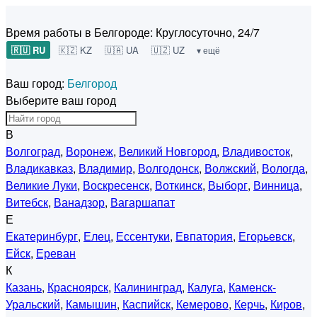
Время работы в Белгороде:
Круглосуточно, 24/7
🇷🇺 RU
🇰🇿 KZ
🇺🇦 UA
🇺🇿 UZ
▾ ещё
Ваш город:
Белгород
Выберите ваш город
В
Волгоград
,
Воронеж
,
Великий Новгород
,
Владивосток
,
Владикавказ
,
Владимир
,
Волгодонск
,
Волжский
,
Вологда
,
Великие Луки
,
Воскресенск
,
Воткинск
,
Выборг
,
Винница
,
Витебск
,
Ванадзор
,
Вагаршапат
Е
Екатеринбург
,
Елец
,
Ессентуки
,
Евпатория
,
Егорьевск
,
Ейск
,
Ереван
К
Казань
,
Красноярск
,
Калининград
,
Калуга
,
Каменск-
Уральский
,
Камышин
,
Каспийск
,
Кемерово
,
Керчь
,
Киров
,