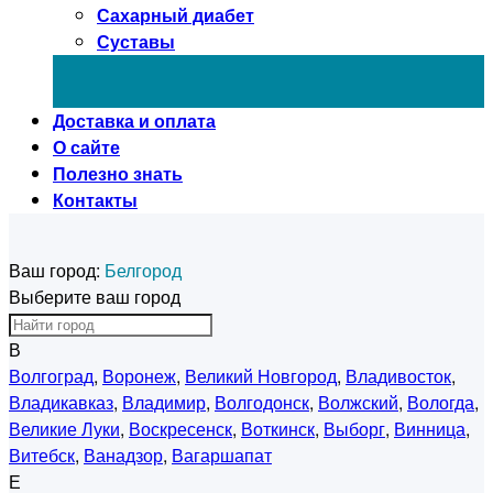
Сахарный диабет
Суставы
Доставка и оплата
О сайте
Полезно знать
Контакты
Ваш город:
Белгород
Выберите ваш город
В
Волгоград
,
Воронеж
,
Великий Новгород
,
Владивосток
,
Владикавказ
,
Владимир
,
Волгодонск
,
Волжский
,
Вологда
,
Великие Луки
,
Воскресенск
,
Воткинск
,
Выборг
,
Винница
,
Витебск
,
Ванадзор
,
Вагаршапат
Е