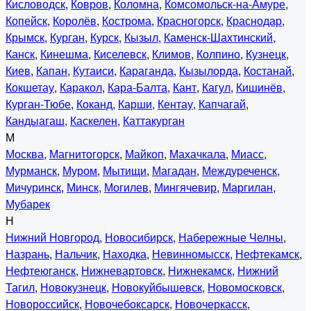
Кисловодск
,
Ковров
,
Коломна
,
Комсомольск-на-Амуре
,
Копейск
,
Королёв
,
Кострома
,
Красногорск
,
Краснодар
,
Крымск
,
Курган
,
Курск
,
Кызыл
,
Каменск-Шахтинский
,
Канск
,
Кинешма
,
Киселевск
,
Климов
,
Колпино
,
Кузнецк
,
Киев
,
Капан
,
Кутаиси
,
Караганда
,
Кызылорда
,
Костанай
,
Кокшетау
,
Каракол
,
Кара-Балта
,
Кант
,
Кагул
,
Кишинёв
,
Курган-Тюбе
,
Коканд
,
Карши
,
Кентау
,
Капчагай
,
Кандыагаш
,
Каскелен
,
Каттакурган
М
Москва
,
Магнитогорск
,
Майкоп
,
Махачкала
,
Миасс
,
Мурманск
,
Муром
,
Мытищи
,
Магадан
,
Междуреченск
,
Мичуринск
,
Минск
,
Могилев
,
Мингячевир
,
Маргилан
,
Мубарек
Н
Нижний Новгород
,
Новосибирск
,
Набережные Челны
,
Назрань
,
Нальчик
,
Находка
,
Невинномысск
,
Нефтекамск
,
Нефтеюганск
,
Нижневартовск
,
Нижнекамск
,
Нижний
Тагил
,
Новокузнецк
,
Новокуйбышевск
,
Новомосковск
,
Новороссийск
,
Новочебоксарск
,
Новочеркасск
,