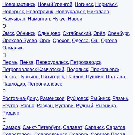
Новошахтинск
,
Новый Уренгой
,
Ногинск
,
Норильск
,
Ноябрьск
,
Новотроицк
,
Новоуральск
,
Николаев
,
Нахчыван
,
Наманган
,
Нукус
,
Навои
О
Омск
,
Обнинск
,
Одинцово
,
Октябрьский
,
Орёл
,
Оренбург
,
Орехово-Зуево
,
Орск
,
Орехов
,
Одесса
,
Ош
,
Оргеев
,
Олмалик
П
Пермь
,
Пенза
,
Первоуральск
,
Петрозаводск
,
Петропавловск-Камчатский
,
Подольск
,
Прокопьевск
,
Псков
,
Пушкино
,
Пятигорск
,
Павлов
,
Пушкин
,
Полтава
,
Павлодар
,
Петропавловск
Р
Ростов-на-Дону
,
Раменское
,
Рубцовск
,
Рыбинск
,
Рязань
,
Реутов
,
Ровно
,
Раздан
,
Рустави
,
Рудный
,
Рыбница
,
Риддер
С
Самара
,
Санкт-Петербург
,
Салават
,
Саранск
,
Саратов
,
Севастополь
,
Северодвинск
,
Северск
,
Сергиев Посад
,