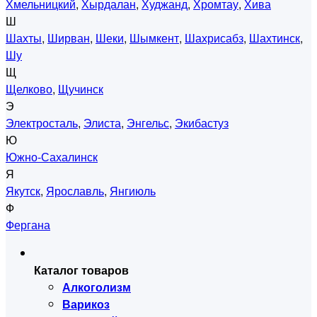
Хмельницкий
,
Хырдалан
,
Худжанд
,
Хромтау
,
Хива
Ш
Шахты
,
Ширван
,
Шеки
,
Шымкент
,
Шахрисабз
,
Шахтинск
,
Шу
Щ
Щелково
,
Щучинск
Э
Электросталь
,
Элиста
,
Энгельс
,
Экибастуз
Ю
Южно-Сахалинск
Я
Якутск
,
Ярославль
,
Янгиюль
Ф
Фергана
Каталог товаров
Алкоголизм
Варикоз