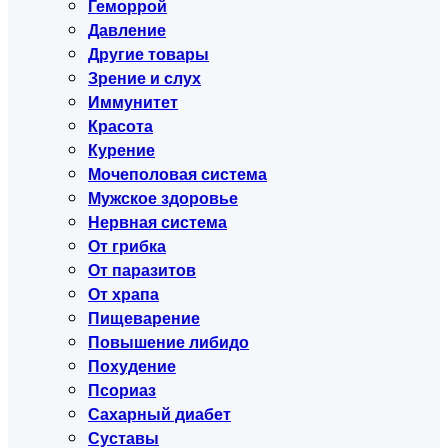
Геморрой
Давление
Другие товары
Зрение и слух
Иммунитет
Красота
Курение
Мочеполовая система
Мужское здоровье
Нервная система
От грибка
От паразитов
От храпа
Пищеварение
Повышение либидо
Похудение
Псориаз
Сахарный диабет
Суставы