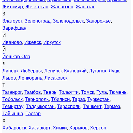
Житомир
,
Жезказган
,
Жанаозен
,
Жанатас
З
Златоуст
,
Зеленоград
,
Зеленодольск
,
Запорожье
,
Зарафшан
И
Иваново
,
Ижевск
,
Иркутск
Й
Йошкар-Ола
Л
Липецк
,
Люберцы
,
Ленинск-Кузнецкий
,
Луганск
,
Луцк
,
Львов
,
Ленкорань
,
Лисаковск
Т
Таганрог
,
Тамбов
,
Тверь
,
Тольятти
,
Томск
,
Тула
,
Тюмень
,
Тобольск
,
Тернополь
,
Тбилиси
,
Тараз
,
Туркестан
,
Темиртау
,
Талдыкорган
,
Тирасполь
,
Ташкент
,
Термез
,
Тайынша
,
Талгар
Х
Хабаровск
,
Хасавюрт
,
Химки
,
Харьков
,
Херсон
,