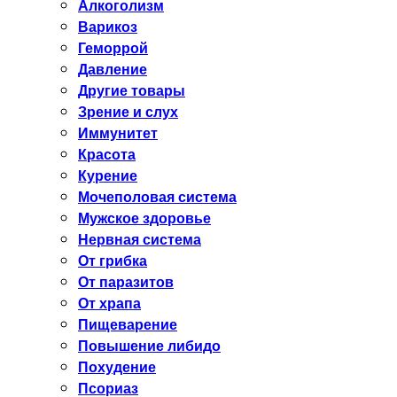
Алкоголизм
Варикоз
Геморрой
Давление
Другие товары
Зрение и слух
Иммунитет
Красота
Курение
Мочеполовая система
Мужское здоровье
Нервная система
От грибка
От паразитов
От храпа
Пищеварение
Повышение либидо
Похудение
Псориаз