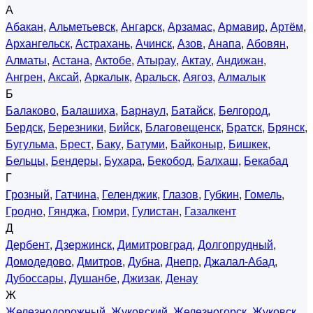
А
Абакан
,
Альметьевск
,
Ангарск
,
Арзамас
,
Армавир
,
Артём
,
Архангельск
,
Астрахань
,
Ачинск
,
Азов
,
Анапа
,
Абовян
,
Алматы
,
Астана
,
Актобе
,
Атырау
,
Актау
,
Андижан
,
Ангрен
,
Аксай
,
Аркалык
,
Аральск
,
Аягоз
,
Алмалык
Б
Балаково
,
Балашиха
,
Барнаул
,
Батайск
,
Белгород
,
Бердск
,
Березники
,
Бийск
,
Благовещенск
,
Братск
,
Брянск
,
Бугульма
,
Брест
,
Баку
,
Батуми
,
Байконыр
,
Бишкек
,
Бельцы
,
Бендеры
,
Бухара
,
Бекобод
,
Балхаш
,
Бекабад
Г
Грозный
,
Гатчина
,
Геленджик
,
Глазов
,
Губкин
,
Гомель
,
Гродно
,
Гянджа
,
Гюмри
,
Гулистан
,
Газалкент
Д
Дербент
,
Дзержинск
,
Димитровград
,
Долгопрудный
,
Домодедово
,
Дмитров
,
Дубна
,
Днепр
,
Джалал-Абад
,
Дубоссары
,
Душанбе
,
Джизак
,
Денау
Ж
Железнодорожный
,
Жуковский
,
Железногорск
,
Жуковск
,