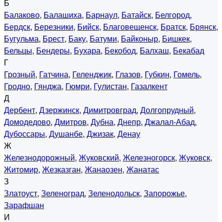
Б
Балаково
,
Балашиха
,
Барнаул
,
Батайск
,
Белгород
,
Бердск
,
Березники
,
Бийск
,
Благовещенск
,
Братск
,
Брянск
,
Бугульма
,
Брест
,
Баку
,
Батуми
,
Байконыр
,
Бишкек
,
Бельцы
,
Бендеры
,
Бухара
,
Бекобод
,
Балхаш
,
Бекабад
Г
Грозный
,
Гатчина
,
Геленджик
,
Глазов
,
Губкин
,
Гомель
,
Гродно
,
Гянджа
,
Гюмри
,
Гулистан
,
Газалкент
Д
Дербент
,
Дзержинск
,
Димитровград
,
Долгопрудный
,
Домодедово
,
Дмитров
,
Дубна
,
Днепр
,
Джалал-Абад
,
Дубоссары
,
Душанбе
,
Джизак
,
Денау
Ж
Железнодорожный
,
Жуковский
,
Железногорск
,
Жуковск
,
Житомир
,
Жезказган
,
Жанаозен
,
Жанатас
З
Златоуст
,
Зеленоград
,
Зеленодольск
,
Запорожье
,
Зарафшан
И