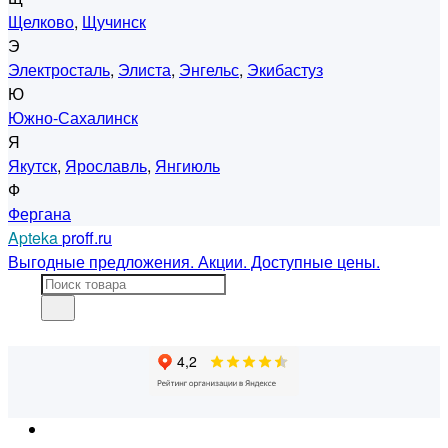
Щелково
,
Щучинск
Э
Электросталь
,
Элиста
,
Энгельс
,
Экибастуз
Ю
Южно-Сахалинск
Я
Якутск
,
Ярославль
,
Янгиюль
Ф
Фергана
Apteka
proff.ru
Выгодные предложения. Акции. Доступные цены.