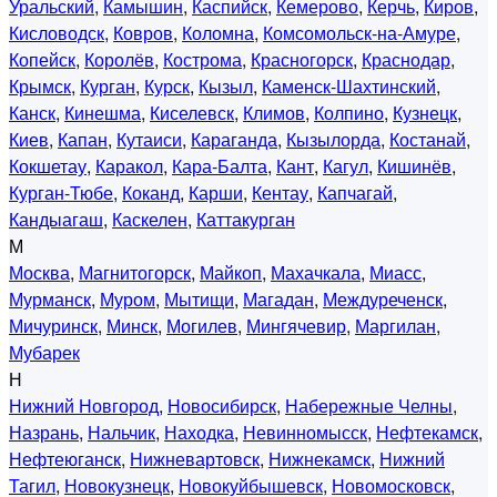
Уральский
,
Камышин
,
Каспийск
,
Кемерово
,
Керчь
,
Киров
,
Кисловодск
,
Ковров
,
Коломна
,
Комсомольск-на-Амуре
,
Копейск
,
Королёв
,
Кострома
,
Красногорск
,
Краснодар
,
Крымск
,
Курган
,
Курск
,
Кызыл
,
Каменск-Шахтинский
,
Канск
,
Кинешма
,
Киселевск
,
Климов
,
Колпино
,
Кузнецк
,
Киев
,
Капан
,
Кутаиси
,
Караганда
,
Кызылорда
,
Костанай
,
Кокшетау
,
Каракол
,
Кара-Балта
,
Кант
,
Кагул
,
Кишинёв
,
Курган-Тюбе
,
Коканд
,
Карши
,
Кентау
,
Капчагай
,
Кандыагаш
,
Каскелен
,
Каттакурган
М
Москва
,
Магнитогорск
,
Майкоп
,
Махачкала
,
Миасс
,
Мурманск
,
Муром
,
Мытищи
,
Магадан
,
Междуреченск
,
Мичуринск
,
Минск
,
Могилев
,
Мингячевир
,
Маргилан
,
Мубарек
Н
Нижний Новгород
,
Новосибирск
,
Набережные Челны
,
Назрань
,
Нальчик
,
Находка
,
Невинномысск
,
Нефтекамск
,
Нефтеюганск
,
Нижневартовск
,
Нижнекамск
,
Нижний
Тагил
,
Новокузнецк
,
Новокуйбышевск
,
Новомосковск
,