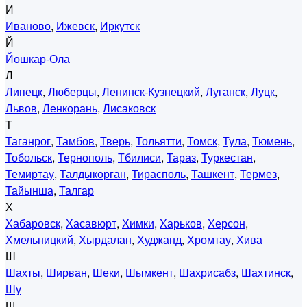
И
Иваново
,
Ижевск
,
Иркутск
Й
Йошкар-Ола
Л
Липецк
,
Люберцы
,
Ленинск-Кузнецкий
,
Луганск
,
Луцк
,
Львов
,
Ленкорань
,
Лисаковск
Т
Таганрог
,
Тамбов
,
Тверь
,
Тольятти
,
Томск
,
Тула
,
Тюмень
,
Тобольск
,
Тернополь
,
Тбилиси
,
Тараз
,
Туркестан
,
Темиртау
,
Талдыкорган
,
Тирасполь
,
Ташкент
,
Термез
,
Тайынша
,
Талгар
Х
Хабаровск
,
Хасавюрт
,
Химки
,
Харьков
,
Херсон
,
Хмельницкий
,
Хырдалан
,
Худжанд
,
Хромтау
,
Хива
Ш
Шахты
,
Ширван
,
Шеки
,
Шымкент
,
Шахрисабз
,
Шахтинск
,
Шу
Щ