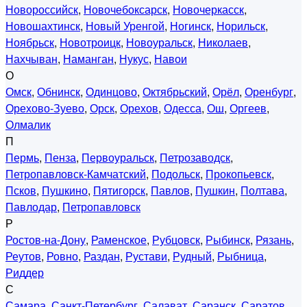
Новороссийск
,
Новочебоксарск
,
Новочеркасск
,
Новошахтинск
,
Новый Уренгой
,
Ногинск
,
Норильск
,
Ноябрьск
,
Новотроицк
,
Новоуральск
,
Николаев
,
Нахчыван
,
Наманган
,
Нукус
,
Навои
О
Омск
,
Обнинск
,
Одинцово
,
Октябрьский
,
Орёл
,
Оренбург
,
Орехово-Зуево
,
Орск
,
Орехов
,
Одесса
,
Ош
,
Оргеев
,
Олмалик
П
Пермь
,
Пенза
,
Первоуральск
,
Петрозаводск
,
Петропавловск-Камчатский
,
Подольск
,
Прокопьевск
,
Псков
,
Пушкино
,
Пятигорск
,
Павлов
,
Пушкин
,
Полтава
,
Павлодар
,
Петропавловск
Р
Ростов-на-Дону
,
Раменское
,
Рубцовск
,
Рыбинск
,
Рязань
,
Реутов
,
Ровно
,
Раздан
,
Рустави
,
Рудный
,
Рыбница
,
Риддер
С
Самара
,
Санкт-Петербург
,
Салават
,
Саранск
,
Саратов
,