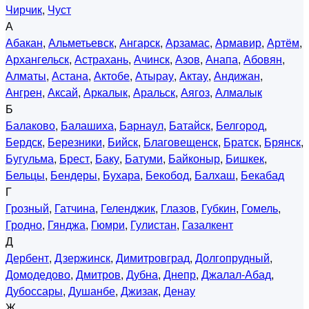
Чирчик
,
Чуст
А
Абакан
,
Альметьевск
,
Ангарск
,
Арзамас
,
Армавир
,
Артём
,
Архангельск
,
Астрахань
,
Ачинск
,
Азов
,
Анапа
,
Абовян
,
Алматы
,
Астана
,
Актобе
,
Атырау
,
Актау
,
Андижан
,
Ангрен
,
Аксай
,
Аркалык
,
Аральск
,
Аягоз
,
Алмалык
Б
Балаково
,
Балашиха
,
Барнаул
,
Батайск
,
Белгород
,
Бердск
,
Березники
,
Бийск
,
Благовещенск
,
Братск
,
Брянск
,
Бугульма
,
Брест
,
Баку
,
Батуми
,
Байконыр
,
Бишкек
,
Бельцы
,
Бендеры
,
Бухара
,
Бекобод
,
Балхаш
,
Бекабад
Г
Грозный
,
Гатчина
,
Геленджик
,
Глазов
,
Губкин
,
Гомель
,
Гродно
,
Гянджа
,
Гюмри
,
Гулистан
,
Газалкент
Д
Дербент
,
Дзержинск
,
Димитровград
,
Долгопрудный
,
Домодедово
,
Дмитров
,
Дубна
,
Днепр
,
Джалал-Абад
,
Дубоссары
,
Душанбе
,
Джизак
,
Денау
Ж