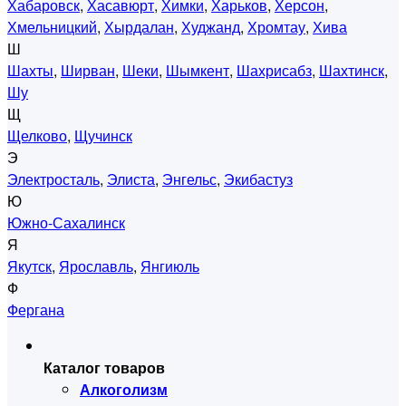
Хабаровск
,
Хасавюрт
,
Химки
,
Харьков
,
Херсон
,
Хмельницкий
,
Хырдалан
,
Худжанд
,
Хромтау
,
Хива
Ш
Шахты
,
Ширван
,
Шеки
,
Шымкент
,
Шахрисабз
,
Шахтинск
,
Шу
Щ
Щелково
,
Щучинск
Э
Электросталь
,
Элиста
,
Энгельс
,
Экибастуз
Ю
Южно-Сахалинск
Я
Якутск
,
Ярославль
,
Янгиюль
Ф
Фергана
Каталог товаров
Алкоголизм