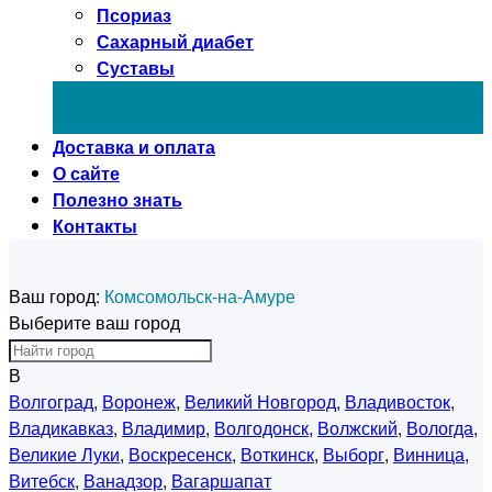
Псориаз
Сахарный диабет
Суставы
Доставка и оплата
О сайте
Полезно знать
Контакты
Ваш город:
Комсомольск-на-Амуре
Выберите ваш город
В
Волгоград
,
Воронеж
,
Великий Новгород
,
Владивосток
,
Владикавказ
,
Владимир
,
Волгодонск
,
Волжский
,
Вологда
,
Великие Луки
,
Воскресенск
,
Воткинск
,
Выборг
,
Винница
,
Витебск
,
Ванадзор
,
Вагаршапат