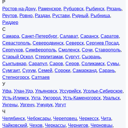
Р
Ростов-на-Дону
,
Раменское
,
Рубцовск
,
Рыбинск
,
Рязань
,
Реутов
,
Ровно
,
Раздан
,
Рустави
,
Рудный
,
Рыбница
,
Риддер
С
Самара
,
Санкт-Петербург
,
Салават
,
Саранск
,
Саратов
,
Севастополь
,
Северодвинск
,
Северск
,
Сергиев Посад
,
Серпухов
,
Симферополь
,
Смоленск
,
Сочи
,
Ставрополь
,
Старый Оскол
,
Стерлитамак
,
Сургут
,
Сызрань
,
Сыктывкар
,
Сарапул
,
Саров
,
Серов
,
Соликамск
,
Сумы
,
Сумгаит
,
Сухум
,
Семей
,
Сороки
,
Самарканд
,
Сарань
,
Степногорск
,
Сатпаев
У
Уфа
,
Улан-Удэ
,
Ульяновск
,
Уссурийск
,
Усолье-Сибирское
,
Усть-Илимск
,
Ухта
,
Ужгород
,
Усть-Каменогорск
,
Уральск
,
Унгены
,
Ургенч
,
Учкудук
,
Ургут
Ч
Челябинск
,
Чебоксары
,
Череповец
,
Черкесск
,
Чита
,
Чайковский
,
Чехов
,
Черкассы
,
Чернигов
,
Черновцы
,