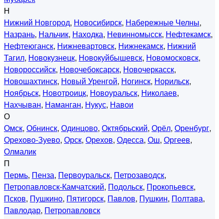
Н
Нижний Новгород
,
Новосибирск
,
Набережные Челны
,
Назрань
,
Нальчик
,
Находка
,
Невинномысск
,
Нефтекамск
,
Нефтеюганск
,
Нижневартовск
,
Нижнекамск
,
Нижний
Тагил
,
Новокузнецк
,
Новокуйбышевск
,
Новомосковск
,
Новороссийск
,
Новочебоксарск
,
Новочеркасск
,
Новошахтинск
,
Новый Уренгой
,
Ногинск
,
Норильск
,
Ноябрьск
,
Новотроицк
,
Новоуральск
,
Николаев
,
Нахчыван
,
Наманган
,
Нукус
,
Навои
О
Омск
,
Обнинск
,
Одинцово
,
Октябрьский
,
Орёл
,
Оренбург
,
Орехово-Зуево
,
Орск
,
Орехов
,
Одесса
,
Ош
,
Оргеев
,
Олмалик
П
Пермь
,
Пенза
,
Первоуральск
,
Петрозаводск
,
Петропавловск-Камчатский
,
Подольск
,
Прокопьевск
,
Псков
,
Пушкино
,
Пятигорск
,
Павлов
,
Пушкин
,
Полтава
,
Павлодар
,
Петропавловск