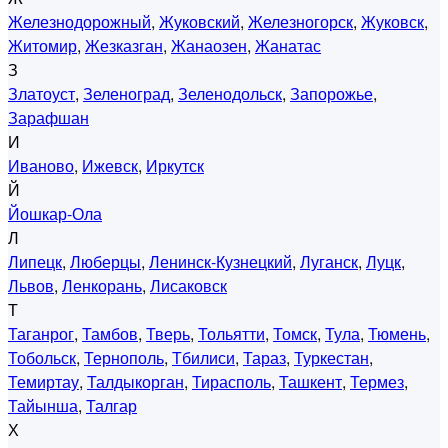
Железнодорожный
,
Жуковский
,
Железногорск
,
Жуковск
,
Житомир
,
Жезказган
,
Жанаозен
,
Жанатас
З
Златоуст
,
Зеленоград
,
Зеленодольск
,
Запорожье
,
Зарафшан
И
Иваново
,
Ижевск
,
Иркутск
Й
Йошкар-Ола
Л
Липецк
,
Люберцы
,
Ленинск-Кузнецкий
,
Луганск
,
Луцк
,
Львов
,
Ленкорань
,
Лисаковск
Т
Таганрог
,
Тамбов
,
Тверь
,
Тольятти
,
Томск
,
Тула
,
Тюмень
,
Тобольск
,
Тернополь
,
Тбилиси
,
Тараз
,
Туркестан
,
Темиртау
,
Талдыкорган
,
Тирасполь
,
Ташкент
,
Термез
,
Тайынша
,
Талгар
Х