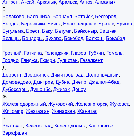
Ангрен
,
Аксай
,
Аркалык
,
Аральск
,
Аягоз
,
Алмалык
Б
Балаково
,
Балашиха
,
Барнаул
,
Батайск
,
Белгород
,
Бердск
,
Березники
,
Бийск
,
Благовещенск
,
Братск
,
Брянск
,
Бугульма
,
Брест
,
Баку
,
Батуми
,
Байконыр
,
Бишкек
,
Бельцы
,
Бендеры
,
Бухара
,
Бекобод
,
Балхаш
,
Бекабад
Г
Грозный
,
Гатчина
,
Геленджик
,
Глазов
,
Губкин
,
Гомель
,
Гродно
,
Гянджа
,
Гюмри
,
Гулистан
,
Газалкент
Д
Дербент
,
Дзержинск
,
Димитровград
,
Долгопрудный
,
Домодедово
,
Дмитров
,
Дубна
,
Днепр
,
Джалал-Абад
,
Дубоссары
,
Душанбе
,
Джизак
,
Денау
Ж
Железнодорожный
,
Жуковский
,
Железногорск
,
Жуковск
,
Житомир
,
Жезказган
,
Жанаозен
,
Жанатас
З
Златоуст
,
Зеленоград
,
Зеленодольск
,
Запорожье
,
Зарафшан