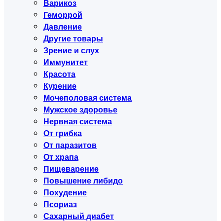
Варикоз
Геморрой
Давление
Другие товары
Зрение и слух
Иммунитет
Красота
Курение
Мочеполовая система
Мужское здоровье
Нервная система
От грибка
От паразитов
От храпа
Пищеварение
Повышение либидо
Похудение
Псориаз
Сахарный диабет