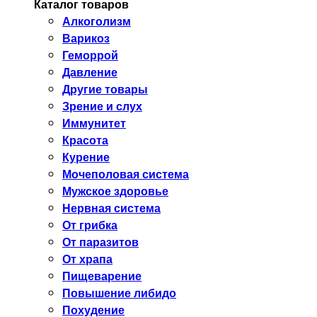
Каталог товаров
Алкоголизм
Варикоз
Геморрой
Давление
Другие товары
Зрение и слух
Иммунитет
Красота
Курение
Мочеполовая система
Мужское здоровье
Нервная система
От грибка
От паразитов
От храпа
Пищеварение
Повышение либидо
Похудение