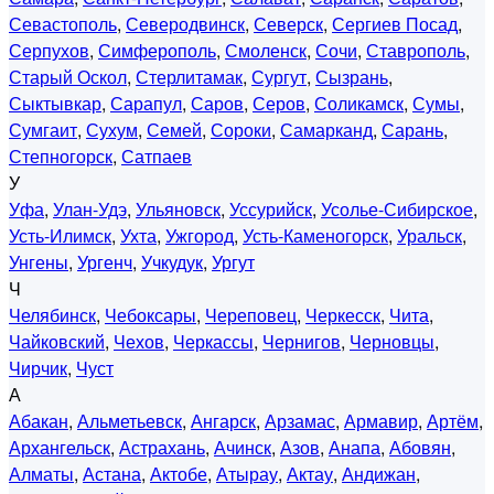
Севастополь
,
Северодвинск
,
Северск
,
Сергиев Посад
,
Серпухов
,
Симферополь
,
Смоленск
,
Сочи
,
Ставрополь
,
Старый Оскол
,
Стерлитамак
,
Сургут
,
Сызрань
,
Сыктывкар
,
Сарапул
,
Саров
,
Серов
,
Соликамск
,
Сумы
,
Сумгаит
,
Сухум
,
Семей
,
Сороки
,
Самарканд
,
Сарань
,
Степногорск
,
Сатпаев
У
Уфа
,
Улан-Удэ
,
Ульяновск
,
Уссурийск
,
Усолье-Сибирское
,
Усть-Илимск
,
Ухта
,
Ужгород
,
Усть-Каменогорск
,
Уральск
,
Унгены
,
Ургенч
,
Учкудук
,
Ургут
Ч
Челябинск
,
Чебоксары
,
Череповец
,
Черкесск
,
Чита
,
Чайковский
,
Чехов
,
Черкассы
,
Чернигов
,
Черновцы
,
Чирчик
,
Чуст
А
Абакан
,
Альметьевск
,
Ангарск
,
Арзамас
,
Армавир
,
Артём
,
Архангельск
,
Астрахань
,
Ачинск
,
Азов
,
Анапа
,
Абовян
,
Алматы
,
Астана
,
Актобе
,
Атырау
,
Актау
,
Андижан
,