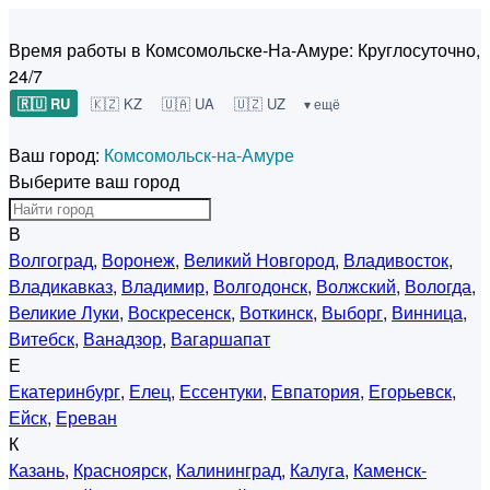
Время работы в Комсомольске-На-Амуре:
Круглосуточно,
24/7
🇷🇺 RU
🇰🇿 KZ
🇺🇦 UA
🇺🇿 UZ
▾ ещё
Ваш город:
Комсомольск-на-Амуре
Выберите ваш город
В
Волгоград
,
Воронеж
,
Великий Новгород
,
Владивосток
,
Владикавказ
,
Владимир
,
Волгодонск
,
Волжский
,
Вологда
,
Великие Луки
,
Воскресенск
,
Воткинск
,
Выборг
,
Винница
,
Витебск
,
Ванадзор
,
Вагаршапат
Е
Екатеринбург
,
Елец
,
Ессентуки
,
Евпатория
,
Егорьевск
,
Ейск
,
Ереван
К
Казань
,
Красноярск
,
Калининград
,
Калуга
,
Каменск-