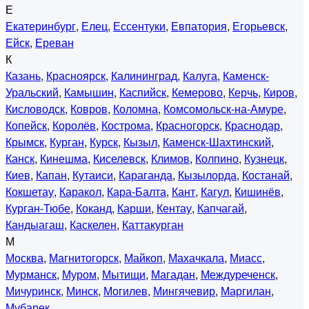
Е
Екатеринбург
,
Елец
,
Ессентуки
,
Евпатория
,
Егорьевск
,
Ейск
,
Ереван
К
Казань
,
Красноярск
,
Калининград
,
Калуга
,
Каменск-
Уральский
,
Камышин
,
Каспийск
,
Кемерово
,
Керчь
,
Киров
,
Кисловодск
,
Ковров
,
Коломна
,
Комсомольск-на-Амуре
,
Копейск
,
Королёв
,
Кострома
,
Красногорск
,
Краснодар
,
Крымск
,
Курган
,
Курск
,
Кызыл
,
Каменск-Шахтинский
,
Канск
,
Кинешма
,
Киселевск
,
Климов
,
Колпино
,
Кузнецк
,
Киев
,
Капан
,
Кутаиси
,
Караганда
,
Кызылорда
,
Костанай
,
Кокшетау
,
Каракол
,
Кара-Балта
,
Кант
,
Кагул
,
Кишинёв
,
Курган-Тюбе
,
Коканд
,
Карши
,
Кентау
,
Капчагай
,
Кандыагаш
,
Каскелен
,
Каттакурган
М
Москва
,
Магнитогорск
,
Майкоп
,
Махачкала
,
Миасс
,
Мурманск
,
Муром
,
Мытищи
,
Магадан
,
Междуреченск
,
Мичуринск
,
Минск
,
Могилев
,
Мингячевир
,
Маргилан
,
Мубарек