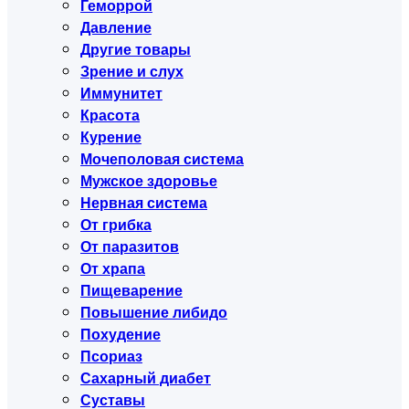
Геморрой
Давление
Другие товары
Зрение и слух
Иммунитет
Красота
Курение
Мочеполовая система
Мужское здоровье
Нервная система
От грибка
От паразитов
От храпа
Пищеварение
Повышение либидо
Похудение
Псориаз
Сахарный диабет
Суставы