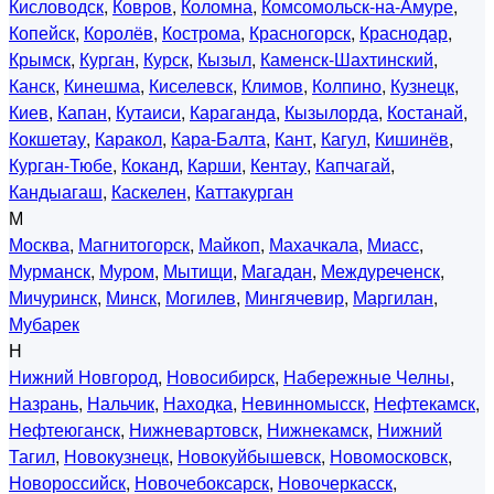
Кисловодск
,
Ковров
,
Коломна
,
Комсомольск-на-Амуре
,
Копейск
,
Королёв
,
Кострома
,
Красногорск
,
Краснодар
,
Крымск
,
Курган
,
Курск
,
Кызыл
,
Каменск-Шахтинский
,
Канск
,
Кинешма
,
Киселевск
,
Климов
,
Колпино
,
Кузнецк
,
Киев
,
Капан
,
Кутаиси
,
Караганда
,
Кызылорда
,
Костанай
,
Кокшетау
,
Каракол
,
Кара-Балта
,
Кант
,
Кагул
,
Кишинёв
,
Курган-Тюбе
,
Коканд
,
Карши
,
Кентау
,
Капчагай
,
Кандыагаш
,
Каскелен
,
Каттакурган
М
Москва
,
Магнитогорск
,
Майкоп
,
Махачкала
,
Миасс
,
Мурманск
,
Муром
,
Мытищи
,
Магадан
,
Междуреченск
,
Мичуринск
,
Минск
,
Могилев
,
Мингячевир
,
Маргилан
,
Мубарек
Н
Нижний Новгород
,
Новосибирск
,
Набережные Челны
,
Назрань
,
Нальчик
,
Находка
,
Невинномысск
,
Нефтекамск
,
Нефтеюганск
,
Нижневартовск
,
Нижнекамск
,
Нижний
Тагил
,
Новокузнецк
,
Новокуйбышевск
,
Новомосковск
,
Новороссийск
,
Новочебоксарск
,
Новочеркасск
,