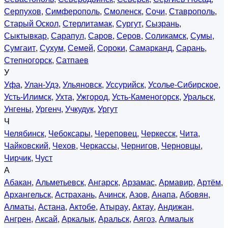
Серпухов
,
Симферополь
,
Смоленск
,
Сочи
,
Ставрополь
,
Старый Оскол
,
Стерлитамак
,
Сургут
,
Сызрань
,
Сыктывкар
,
Сарапул
,
Саров
,
Серов
,
Соликамск
,
Сумы
,
Сумгаит
,
Сухум
,
Семей
,
Сороки
,
Самарканд
,
Сарань
,
Степногорск
,
Сатпаев
У
Уфа
,
Улан-Удэ
,
Ульяновск
,
Уссурийск
,
Усолье-Сибирское
,
Усть-Илимск
,
Ухта
,
Ужгород
,
Усть-Каменогорск
,
Уральск
,
Унгены
,
Ургенч
,
Учкудук
,
Ургут
Ч
Челябинск
,
Чебоксары
,
Череповец
,
Черкесск
,
Чита
,
Чайковский
,
Чехов
,
Черкассы
,
Чернигов
,
Черновцы
,
Чирчик
,
Чуст
А
Абакан
,
Альметьевск
,
Ангарск
,
Арзамас
,
Армавир
,
Артём
,
Архангельск
,
Астрахань
,
Ачинск
,
Азов
,
Анапа
,
Абовян
,
Алматы
,
Астана
,
Актобе
,
Атырау
,
Актау
,
Андижан
,
Ангрен
,
Аксай
,
Аркалык
,
Аральск
,
Аягоз
,
Алмалык