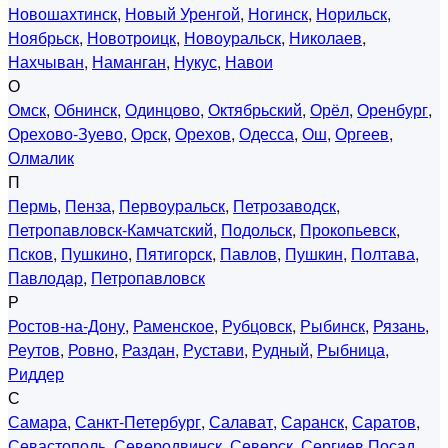
Новошахтинск
,
Новый Уренгой
,
Ногинск
,
Норильск
,
Ноябрьск
,
Новотроицк
,
Новоуральск
,
Николаев
,
Нахчыван
,
Наманган
,
Нукус
,
Навои
О
Омск
,
Обнинск
,
Одинцово
,
Октябрьский
,
Орёл
,
Оренбург
,
Орехово-Зуево
,
Орск
,
Орехов
,
Одесса
,
Ош
,
Оргеев
,
Олмалик
П
Пермь
,
Пенза
,
Первоуральск
,
Петрозаводск
,
Петропавловск-Камчатский
,
Подольск
,
Прокопьевск
,
Псков
,
Пушкино
,
Пятигорск
,
Павлов
,
Пушкин
,
Полтава
,
Павлодар
,
Петропавловск
Р
Ростов-на-Дону
,
Раменское
,
Рубцовск
,
Рыбинск
,
Рязань
,
Реутов
,
Ровно
,
Раздан
,
Рустави
,
Рудный
,
Рыбница
,
Риддер
С
Самара
,
Санкт-Петербург
,
Салават
,
Саранск
,
Саратов
,
Севастополь
,
Северодвинск
,
Северск
,
Сергиев Посад
,