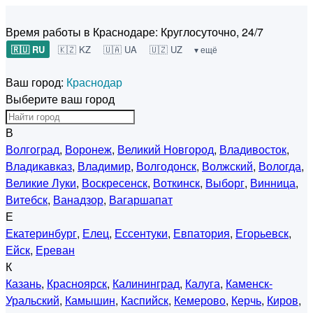
Время работы в Краснодаре:
Круглосуточно, 24/7
🇷🇺 RU
🇰🇿 KZ
🇺🇦 UA
🇺🇿 UZ
▾ ещё
Ваш город:
Краснодар
Выберите ваш город
В
Волгоград
,
Воронеж
,
Великий Новгород
,
Владивосток
,
Владикавказ
,
Владимир
,
Волгодонск
,
Волжский
,
Вологда
,
Великие Луки
,
Воскресенск
,
Воткинск
,
Выборг
,
Винница
,
Витебск
,
Ванадзор
,
Вагаршапат
Е
Екатеринбург
,
Елец
,
Ессентуки
,
Евпатория
,
Егорьевск
,
Ейск
,
Ереван
К
Казань
,
Красноярск
,
Калининград
,
Калуга
,
Каменск-
Уральский
,
Камышин
,
Каспийск
,
Кемерово
,
Керчь
,
Киров
,