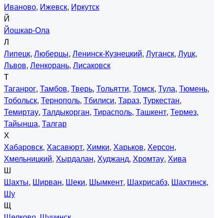
Иваново
,
Ижевск
,
Иркутск
Й
Йошкар-Ола
Л
Липецк
,
Люберцы
,
Ленинск-Кузнецкий
,
Луганск
,
Луцк
,
Львов
,
Ленкорань
,
Лисаковск
Т
Таганрог
,
Тамбов
,
Тверь
,
Тольятти
,
Томск
,
Тула
,
Тюмень
,
Тобольск
,
Тернополь
,
Тбилиси
,
Тараз
,
Туркестан
,
Темиртау
,
Талдыкорган
,
Тирасполь
,
Ташкент
,
Термез
,
Тайынша
,
Талгар
Х
Хабаровск
,
Хасавюрт
,
Химки
,
Харьков
,
Херсон
,
Хмельницкий
,
Хырдалан
,
Худжанд
,
Хромтау
,
Хива
Ш
Шахты
,
Ширван
,
Шеки
,
Шымкент
,
Шахрисабз
,
Шахтинск
,
Шу
Щ
Щелково
,
Щучинск