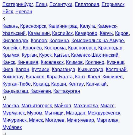
Екатеринбург
,
Елец
,
Ессентуки
,
Евпатория
,
Егорьевск
,
Ейск
,
Ереван
К
Казань
,
Красноярск
,
Калининград
,
Калуга
,
Каменск-
Уральский
,
Камышин
,
Каспийск
,
Кемерово
,
Керчь
,
Киров
,
Кисловодск
,
Ковров
,
Коломна
,
Комсомольск-на-Амуре
,
Копейск
,
Королёв
,
Кострома
,
Красногорск
,
Краснодар
,
Крымск
,
Курган
,
Курск
,
Кызыл
,
Каменск-Шахтинский
,
Канск
,
Кинешма
,
Киселевск
,
Климов
,
Колпино
,
Кузнецк
,
Киев
,
Капан
,
Кутаиси
,
Караганда
,
Кызылорда
,
Костанай
,
Кокшетау
,
Каракол
,
Кара-Балта
,
Кант
,
Кагул
,
Кишинёв
,
Курган-Тюбе
,
Коканд
,
Карши
,
Кентау
,
Капчагай
,
Кандыагаш
,
Каскелен
,
Каттакурган
М
Москва
,
Магнитогорск
,
Майкоп
,
Махачкала
,
Миасс
,
Мурманск
,
Муром
,
Мытищи
,
Магадан
,
Междуреченск
,
Мичуринск
,
Минск
,
Могилев
,
Мингячевир
,
Маргилан
,
Мубарек
Н