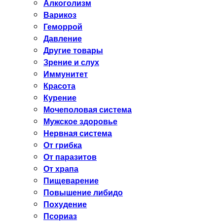
Алкоголизм
Варикоз
Геморрой
Давление
Другие товары
Зрение и слух
Иммунитет
Красота
Курение
Мочеполовая система
Мужское здоровье
Нервная система
От грибка
От паразитов
От храпа
Пищеварение
Повышение либидо
Похудение
Псориаз