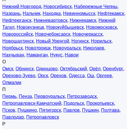
Нижний Новгород
,
Новосибирск
,
Набережные Челны
,
Назрань
,
Нальчик
,
Находка
,
Невинномысск
,
Нефтекамск
,
Нефтеюганск
,
Нижневартовск
,
Нижнекамск
,
Нижний
Тагил
,
Новокузнецк
,
Новокуйбышевск
,
Новомосковск
,
Новороссийск
,
Новочебоксарск
,
Новочеркасск
,
Новошахтинск
,
Новый Уренгой
,
Ногинск
,
Норильск
,
Ноябрьск
,
Новотроицк
,
Новоуральск
,
Николаев
,
Нахчыван
,
Наманган
,
Нукус
,
Навои
О
Омск
,
Обнинск
,
Одинцово
,
Октябрьский
,
Орёл
,
Оренбург
,
Орехово-Зуево
,
Орск
,
Орехов
,
Одесса
,
Ош
,
Оргеев
,
Олмалик
П
Пермь
,
Пенза
,
Первоуральск
,
Петрозаводск
,
Петропавловск-Камчатский
,
Подольск
,
Прокопьевск
,
Псков
,
Пушкино
,
Пятигорск
,
Павлов
,
Пушкин
,
Полтава
,
Павлодар
,
Петропавловск
Р