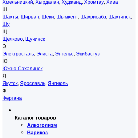
Хмельницкий
,
Хырдалан
,
Худжанд
,
Хромтау
,
Хива
Ш
Шахты
,
Ширван
,
Шеки
,
Шымкент
,
Шахрисабз
,
Шахтинск
,
Шу
Щ
Щелково
,
Щучинск
Э
Электросталь
,
Элиста
,
Энгельс
,
Экибастуз
Ю
Южно-Сахалинск
Я
Якутск
,
Ярославль
,
Янгиюль
Ф
Фергана
Каталог товаров
Алкоголизм
Варикоз