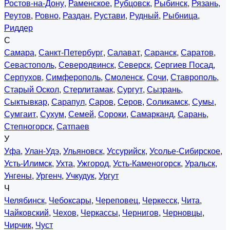
Ростов-на-Дону
,
Раменское
,
Рубцовск
,
Рыбинск
,
Рязань
,
Реутов
,
Ровно
,
Раздан
,
Рустави
,
Рудный
,
Рыбница
,
Риддер
С
Самара
,
Санкт-Петербург
,
Салават
,
Саранск
,
Саратов
,
Севастополь
,
Северодвинск
,
Северск
,
Сергиев Посад
,
Серпухов
,
Симферополь
,
Смоленск
,
Сочи
,
Ставрополь
,
Старый Оскол
,
Стерлитамак
,
Сургут
,
Сызрань
,
Сыктывкар
,
Сарапул
,
Саров
,
Серов
,
Соликамск
,
Сумы
,
Сумгаит
,
Сухум
,
Семей
,
Сороки
,
Самарканд
,
Сарань
,
Степногорск
,
Сатпаев
У
Уфа
,
Улан-Удэ
,
Ульяновск
,
Уссурийск
,
Усолье-Сибирское
,
Усть-Илимск
,
Ухта
,
Ужгород
,
Усть-Каменогорск
,
Уральск
,
Унгены
,
Ургенч
,
Учкудук
,
Ургут
Ч
Челябинск
,
Чебоксары
,
Череповец
,
Черкесск
,
Чита
,
Чайковский
,
Чехов
,
Черкассы
,
Чернигов
,
Черновцы
,
Чирчик
,
Чуст