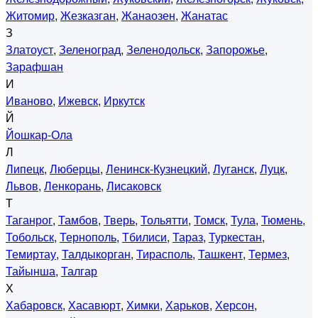
Житомир
,
Жезказган
,
Жанаозен
,
Жанатас
З
Златоуст
,
Зеленоград
,
Зеленодольск
,
Запорожье
,
Зарафшан
И
Иваново
,
Ижевск
,
Иркутск
Й
Йошкар-Ола
Л
Липецк
,
Люберцы
,
Ленинск-Кузнецкий
,
Луганск
,
Луцк
,
Львов
,
Ленкорань
,
Лисаковск
Т
Таганрог
,
Тамбов
,
Тверь
,
Тольятти
,
Томск
,
Тула
,
Тюмень
,
Тобольск
,
Тернополь
,
Тбилиси
,
Тараз
,
Туркестан
,
Темиртау
,
Талдыкорган
,
Тирасполь
,
Ташкент
,
Термез
,
Тайынша
,
Талгар
Х
Хабаровск
,
Хасавюрт
,
Химки
,
Харьков
,
Херсон
,