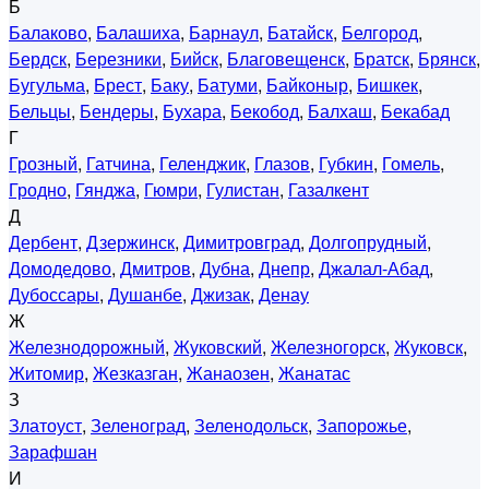
Б
Балаково
,
Балашиха
,
Барнаул
,
Батайск
,
Белгород
,
Бердск
,
Березники
,
Бийск
,
Благовещенск
,
Братск
,
Брянск
,
Бугульма
,
Брест
,
Баку
,
Батуми
,
Байконыр
,
Бишкек
,
Бельцы
,
Бендеры
,
Бухара
,
Бекобод
,
Балхаш
,
Бекабад
Г
Грозный
,
Гатчина
,
Геленджик
,
Глазов
,
Губкин
,
Гомель
,
Гродно
,
Гянджа
,
Гюмри
,
Гулистан
,
Газалкент
Д
Дербент
,
Дзержинск
,
Димитровград
,
Долгопрудный
,
Домодедово
,
Дмитров
,
Дубна
,
Днепр
,
Джалал-Абад
,
Дубоссары
,
Душанбе
,
Джизак
,
Денау
Ж
Железнодорожный
,
Жуковский
,
Железногорск
,
Жуковск
,
Житомир
,
Жезказган
,
Жанаозен
,
Жанатас
З
Златоуст
,
Зеленоград
,
Зеленодольск
,
Запорожье
,
Зарафшан
И