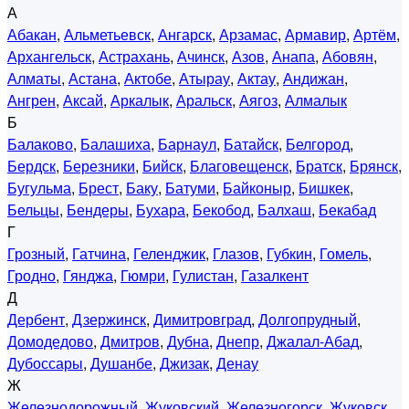
А
Абакан
,
Альметьевск
,
Ангарск
,
Арзамас
,
Армавир
,
Артём
,
Архангельск
,
Астрахань
,
Ачинск
,
Азов
,
Анапа
,
Абовян
,
Алматы
,
Астана
,
Актобе
,
Атырау
,
Актау
,
Андижан
,
Ангрен
,
Аксай
,
Аркалык
,
Аральск
,
Аягоз
,
Алмалык
Б
Балаково
,
Балашиха
,
Барнаул
,
Батайск
,
Белгород
,
Бердск
,
Березники
,
Бийск
,
Благовещенск
,
Братск
,
Брянск
,
Бугульма
,
Брест
,
Баку
,
Батуми
,
Байконыр
,
Бишкек
,
Бельцы
,
Бендеры
,
Бухара
,
Бекобод
,
Балхаш
,
Бекабад
Г
Грозный
,
Гатчина
,
Геленджик
,
Глазов
,
Губкин
,
Гомель
,
Гродно
,
Гянджа
,
Гюмри
,
Гулистан
,
Газалкент
Д
Дербент
,
Дзержинск
,
Димитровград
,
Долгопрудный
,
Домодедово
,
Дмитров
,
Дубна
,
Днепр
,
Джалал-Абад
,
Дубоссары
,
Душанбе
,
Джизак
,
Денау
Ж
Железнодорожный
,
Жуковский
,
Железногорск
,
Жуковск
,