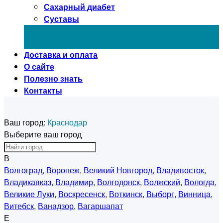
Сахарный диабет
Суставы
Доставка и оплата
О сайте
Полезно знать
Контакты
Ваш город:
Краснодар
Выберите ваш город
В
Волгоград
,
Воронеж
,
Великий Новгород
,
Владивосток
,
Владикавказ
,
Владимир
,
Волгодонск
,
Волжский
,
Вологда
,
Великие Луки
,
Воскресенск
,
Воткинск
,
Выборг
,
Винница
,
Витебск
,
Ванадзор
,
Вагаршапат
Е