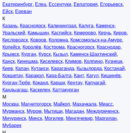
Екатеринбург
,
Елец
,
Ессентуки
,
Евпатория
,
Егорьевск
,
Ейск
,
Ереван
К
Казань
,
Красноярск
,
Калининград
,
Калуга
,
Каменск-
Уральский
,
Камышин
,
Каспийск
,
Кемерово
,
Керчь
,
Киров
,
Кисловодск
,
Ковров
,
Коломна
,
Комсомольск-на-Амуре
,
Копейск
,
Королёв
,
Кострома
,
Красногорск
,
Краснодар
,
Крымск
,
Курган
,
Курск
,
Кызыл
,
Каменск-Шахтинский
,
Канск
,
Кинешма
,
Киселевск
,
Климов
,
Колпино
,
Кузнецк
,
Киев
,
Капан
,
Кутаиси
,
Караганда
,
Кызылорда
,
Костанай
,
Кокшетау
,
Каракол
,
Кара-Балта
,
Кант
,
Кагул
,
Кишинёв
,
Курган-Тюбе
,
Коканд
,
Карши
,
Кентау
,
Капчагай
,
Кандыагаш
,
Каскелен
,
Каттакурган
М
Москва
,
Магнитогорск
,
Майкоп
,
Махачкала
,
Миасс
,
Мурманск
,
Муром
,
Мытищи
,
Магадан
,
Междуреченск
,
Мичуринск
,
Минск
,
Могилев
,
Мингячевир
,
Маргилан
,
Мубарек
Н