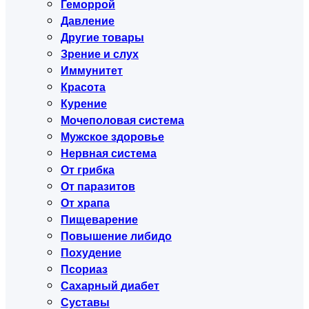
Геморрой
Давление
Другие товары
Зрение и слух
Иммунитет
Красота
Курение
Мочеполовая система
Мужское здоровье
Нервная система
От грибка
От паразитов
От храпа
Пищеварение
Повышение либидо
Похудение
Псориаз
Сахарный диабет
Суставы