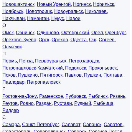
Новошахтинск
,
Новый Уренгой
,
Ногинск
,
Норильск
,
Ноябрьск
,
Новотроицк
,
Новоуральск
,
Николаев
,
Нахчыван
,
Наманган
,
Нукус
,
Навои
О
Омск
,
Обнинск
,
Одинцово
,
Октябрьский
,
Орёл
,
Оренбург
,
Орехово-Зуево
,
Орск
,
Орехов
,
Одесса
,
Ош
,
Оргеев
,
Олмалик
П
Пермь
,
Пенза
,
Первоуральск
,
Петрозаводск
,
Петропавловск-Камчатский
,
Подольск
,
Прокопьевск
,
Псков
,
Пушкино
,
Пятигорск
,
Павлов
,
Пушкин
,
Полтава
,
Павлодар
,
Петропавловск
Р
Ростов-на-Дону
,
Раменское
,
Рубцовск
,
Рыбинск
,
Рязань
,
Реутов
,
Ровно
,
Раздан
,
Рустави
,
Рудный
,
Рыбница
,
Риддер
С
Самара
,
Санкт-Петербург
,
Салават
,
Саранск
,
Саратов
,
Севастополь
,
Северодвинск
,
Северск
,
Сергиев Посад
,