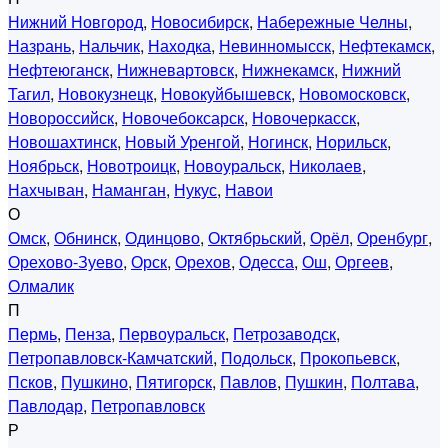
Нижний Новгород
,
Новосибирск
,
Набережные Челны
,
Назрань
,
Нальчик
,
Находка
,
Невинномысск
,
Нефтекамск
,
Нефтеюганск
,
Нижневартовск
,
Нижнекамск
,
Нижний
Тагил
,
Новокузнецк
,
Новокуйбышевск
,
Новомосковск
,
Новороссийск
,
Новочебоксарск
,
Новочеркасск
,
Новошахтинск
,
Новый Уренгой
,
Ногинск
,
Норильск
,
Ноябрьск
,
Новотроицк
,
Новоуральск
,
Николаев
,
Нахчыван
,
Наманган
,
Нукус
,
Навои
О
Омск
,
Обнинск
,
Одинцово
,
Октябрьский
,
Орёл
,
Оренбург
,
Орехово-Зуево
,
Орск
,
Орехов
,
Одесса
,
Ош
,
Оргеев
,
Олмалик
П
Пермь
,
Пенза
,
Первоуральск
,
Петрозаводск
,
Петропавловск-Камчатский
,
Подольск
,
Прокопьевск
,
Псков
,
Пушкино
,
Пятигорск
,
Павлов
,
Пушкин
,
Полтава
,
Павлодар
,
Петропавловск
Р