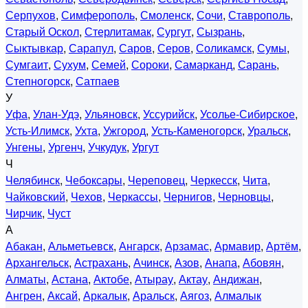
Серпухов
,
Симферополь
,
Смоленск
,
Сочи
,
Ставрополь
,
Старый Оскол
,
Стерлитамак
,
Сургут
,
Сызрань
,
Сыктывкар
,
Сарапул
,
Саров
,
Серов
,
Соликамск
,
Сумы
,
Сумгаит
,
Сухум
,
Семей
,
Сороки
,
Самарканд
,
Сарань
,
Степногорск
,
Сатпаев
У
Уфа
,
Улан-Удэ
,
Ульяновск
,
Уссурийск
,
Усолье-Сибирское
,
Усть-Илимск
,
Ухта
,
Ужгород
,
Усть-Каменогорск
,
Уральск
,
Унгены
,
Ургенч
,
Учкудук
,
Ургут
Ч
Челябинск
,
Чебоксары
,
Череповец
,
Черкесск
,
Чита
,
Чайковский
,
Чехов
,
Черкассы
,
Чернигов
,
Черновцы
,
Чирчик
,
Чуст
А
Абакан
,
Альметьевск
,
Ангарск
,
Арзамас
,
Армавир
,
Артём
,
Архангельск
,
Астрахань
,
Ачинск
,
Азов
,
Анапа
,
Абовян
,
Алматы
,
Астана
,
Актобе
,
Атырау
,
Актау
,
Андижан
,
Ангрен
,
Аксай
,
Аркалык
,
Аральск
,
Аягоз
,
Алмалык