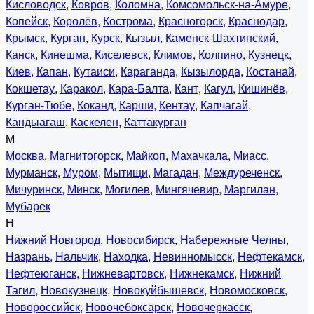
Кисловодск
,
Ковров
,
Коломна
,
Комсомольск-на-Амуре
,
Копейск
,
Королёв
,
Кострома
,
Красногорск
,
Краснодар
,
Крымск
,
Курган
,
Курск
,
Кызыл
,
Каменск-Шахтинский
,
Канск
,
Кинешма
,
Киселевск
,
Климов
,
Колпино
,
Кузнецк
,
Киев
,
Капан
,
Кутаиси
,
Караганда
,
Кызылорда
,
Костанай
,
Кокшетау
,
Каракол
,
Кара-Балта
,
Кант
,
Кагул
,
Кишинёв
,
Курган-Тюбе
,
Коканд
,
Карши
,
Кентау
,
Капчагай
,
Кандыагаш
,
Каскелен
,
Каттакурган
М
Москва
,
Магнитогорск
,
Майкоп
,
Махачкала
,
Миасс
,
Мурманск
,
Муром
,
Мытищи
,
Магадан
,
Междуреченск
,
Мичуринск
,
Минск
,
Могилев
,
Мингячевир
,
Маргилан
,
Мубарек
Н
Нижний Новгород
,
Новосибирск
,
Набережные Челны
,
Назрань
,
Нальчик
,
Находка
,
Невинномысск
,
Нефтекамск
,
Нефтеюганск
,
Нижневартовск
,
Нижнекамск
,
Нижний
Тагил
,
Новокузнецк
,
Новокуйбышевск
,
Новомосковск
,
Новороссийск
,
Новочебоксарск
,
Новочеркасск
,