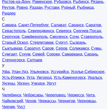
Ростов-на-Дону
,
Раменское
,
Рубцовск
,
Рыбинск
,
Рязань
,
Реутов
,
Ровно
,
Раздан
,
Рустави
,
Рудный
,
Рыбница
,
Риддер
С
Самара
,
Санкт-Петербург
,
Салават
,
Саранск
,
Саратов
,
Севастополь
,
Северодвинск
,
Северск
,
Сергиев Посад
,
Серпухов
,
Симферополь
,
Смоленск
,
Сочи
,
Ставрополь
,
Старый Оскол
,
Стерлитамак
,
Сургут
,
Сызрань
,
Сыктывкар
,
Сарапул
,
Саров
,
Серов
,
Соликамск
,
Сумы
,
Сумгаит
,
Сухум
,
Семей
,
Сороки
,
Самарканд
,
Сарань
,
Степногорск
,
Сатпаев
У
Уфа
,
Улан-Удэ
,
Ульяновск
,
Уссурийск
,
Усолье-Сибирское
,
Усть-Илимск
,
Ухта
,
Ужгород
,
Усть-Каменогорск
,
Уральск
,
Унгены
,
Ургенч
,
Учкудук
,
Ургут
Ч
Челябинск
,
Чебоксары
,
Череповец
,
Черкесск
,
Чита
,
Чайковский
,
Чехов
,
Черкассы
,
Чернигов
,
Черновцы
,
Чирчик
,
Чуст