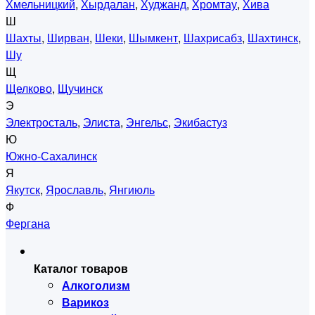
Хмельницкий
,
Хырдалан
,
Худжанд
,
Хромтау
,
Хива
Ш
Шахты
,
Ширван
,
Шеки
,
Шымкент
,
Шахрисабз
,
Шахтинск
,
Шу
Щ
Щелково
,
Щучинск
Э
Электросталь
,
Элиста
,
Энгельс
,
Экибастуз
Ю
Южно-Сахалинск
Я
Якутск
,
Ярославль
,
Янгиюль
Ф
Фергана
Каталог товаров
Алкоголизм
Варикоз