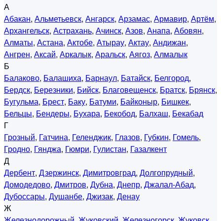
А
Абакан
,
Альметьевск
,
Ангарск
,
Арзамас
,
Армавир
,
Артём
,
Архангельск
,
Астрахань
,
Ачинск
,
Азов
,
Анапа
,
Абовян
,
Алматы
,
Астана
,
Актобе
,
Атырау
,
Актау
,
Андижан
,
Ангрен
,
Аксай
,
Аркалык
,
Аральск
,
Аягоз
,
Алмалык
Б
Балаково
,
Балашиха
,
Барнаул
,
Батайск
,
Белгород
,
Бердск
,
Березники
,
Бийск
,
Благовещенск
,
Братск
,
Брянск
,
Бугульма
,
Брест
,
Баку
,
Батуми
,
Байконыр
,
Бишкек
,
Бельцы
,
Бендеры
,
Бухара
,
Бекобод
,
Балхаш
,
Бекабад
Г
Грозный
,
Гатчина
,
Геленджик
,
Глазов
,
Губкин
,
Гомель
,
Гродно
,
Гянджа
,
Гюмри
,
Гулистан
,
Газалкент
Д
Дербент
,
Дзержинск
,
Димитровград
,
Долгопрудный
,
Домодедово
,
Дмитров
,
Дубна
,
Днепр
,
Джалал-Абад
,
Дубоссары
,
Душанбе
,
Джизак
,
Денау
Ж
Железнодорожный
,
Жуковский
,
Железногорск
,
Жуковск
,