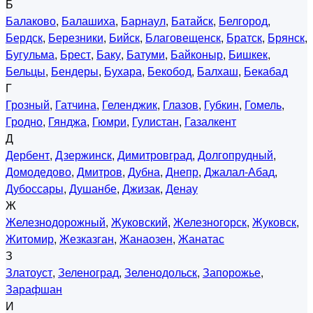
Б
Балаково
,
Балашиха
,
Барнаул
,
Батайск
,
Белгород
,
Бердск
,
Березники
,
Бийск
,
Благовещенск
,
Братск
,
Брянск
,
Бугульма
,
Брест
,
Баку
,
Батуми
,
Байконыр
,
Бишкек
,
Бельцы
,
Бендеры
,
Бухара
,
Бекобод
,
Балхаш
,
Бекабад
Г
Грозный
,
Гатчина
,
Геленджик
,
Глазов
,
Губкин
,
Гомель
,
Гродно
,
Гянджа
,
Гюмри
,
Гулистан
,
Газалкент
Д
Дербент
,
Дзержинск
,
Димитровград
,
Долгопрудный
,
Домодедово
,
Дмитров
,
Дубна
,
Днепр
,
Джалал-Абад
,
Дубоссары
,
Душанбе
,
Джизак
,
Денау
Ж
Железнодорожный
,
Жуковский
,
Железногорск
,
Жуковск
,
Житомир
,
Жезказган
,
Жанаозен
,
Жанатас
З
Златоуст
,
Зеленоград
,
Зеленодольск
,
Запорожье
,
Зарафшан
И