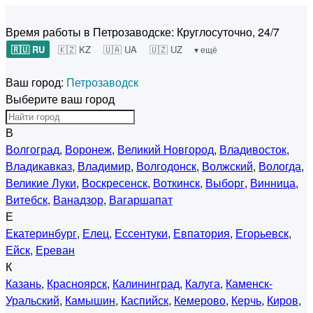
Время работы в Петрозаводске:
Круглосуточно, 24/7
🇷🇺 RU
🇰🇿 KZ
🇺🇦 UA
🇺🇿 UZ
▾ ещё
Ваш город:
Петрозаводск
Выберите ваш город
В
Волгоград
,
Воронеж
,
Великий Новгород
,
Владивосток
,
Владикавказ
,
Владимир
,
Волгодонск
,
Волжский
,
Вологда
,
Великие Луки
,
Воскресенск
,
Воткинск
,
Выборг
,
Винница
,
Витебск
,
Ванадзор
,
Вагаршапат
Е
Екатеринбург
,
Елец
,
Ессентуки
,
Евпатория
,
Егорьевск
,
Ейск
,
Ереван
К
Казань
,
Красноярск
,
Калининград
,
Калуга
,
Каменск-
Уральский
,
Камышин
,
Каспийск
,
Кемерово
,
Керчь
,
Киров
,