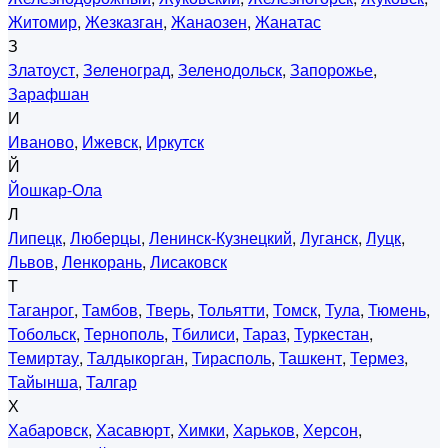
Житомир
,
Жезказган
,
Жанаозен
,
Жанатас
З
Златоуст
,
Зеленоград
,
Зеленодольск
,
Запорожье
,
Зарафшан
И
Иваново
,
Ижевск
,
Иркутск
Й
Йошкар-Ола
Л
Липецк
,
Люберцы
,
Ленинск-Кузнецкий
,
Луганск
,
Луцк
,
Львов
,
Ленкорань
,
Лисаковск
Т
Таганрог
,
Тамбов
,
Тверь
,
Тольятти
,
Томск
,
Тула
,
Тюмень
,
Тобольск
,
Тернополь
,
Тбилиси
,
Тараз
,
Туркестан
,
Темиртау
,
Талдыкорган
,
Тирасполь
,
Ташкент
,
Термез
,
Тайынша
,
Талгар
Х
Хабаровск
,
Хасавюрт
,
Химки
,
Харьков
,
Херсон
,