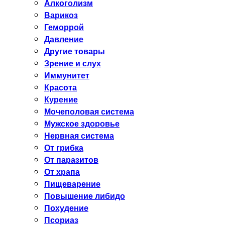
Алкоголизм
Варикоз
Геморрой
Давление
Другие товары
Зрение и слух
Иммунитет
Красота
Курение
Мочеполовая система
Мужское здоровье
Нервная система
От грибка
От паразитов
От храпа
Пищеварение
Повышение либидо
Похудение
Псориаз