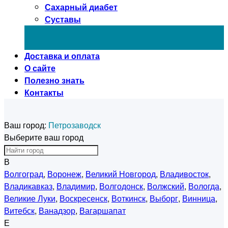
Сахарный диабет
Суставы
Доставка и оплата
О сайте
Полезно знать
Контакты
Ваш город:
Петрозаводск
Выберите ваш город
В
Волгоград
,
Воронеж
,
Великий Новгород
,
Владивосток
,
Владикавказ
,
Владимир
,
Волгодонск
,
Волжский
,
Вологда
,
Великие Луки
,
Воскресенск
,
Воткинск
,
Выборг
,
Винница
,
Витебск
,
Ванадзор
,
Вагаршапат
Е