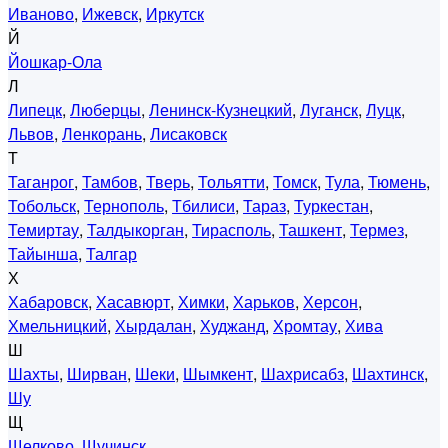
Иваново
,
Ижевск
,
Иркутск
Й
Йошкар-Ола
Л
Липецк
,
Люберцы
,
Ленинск-Кузнецкий
,
Луганск
,
Луцк
,
Львов
,
Ленкорань
,
Лисаковск
Т
Таганрог
,
Тамбов
,
Тверь
,
Тольятти
,
Томск
,
Тула
,
Тюмень
,
Тобольск
,
Тернополь
,
Тбилиси
,
Тараз
,
Туркестан
,
Темиртау
,
Талдыкорган
,
Тирасполь
,
Ташкент
,
Термез
,
Тайынша
,
Талгар
Х
Хабаровск
,
Хасавюрт
,
Химки
,
Харьков
,
Херсон
,
Хмельницкий
,
Хырдалан
,
Худжанд
,
Хромтау
,
Хива
Ш
Шахты
,
Ширван
,
Шеки
,
Шымкент
,
Шахрисабз
,
Шахтинск
,
Шу
Щ
Щелково
,
Щучинск