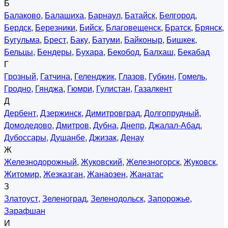
Б
Балаково
,
Балашиха
,
Барнаул
,
Батайск
,
Белгород
,
Бердск
,
Березники
,
Бийск
,
Благовещенск
,
Братск
,
Брянск
,
Бугульма
,
Брест
,
Баку
,
Батуми
,
Байконыр
,
Бишкек
,
Бельцы
,
Бендеры
,
Бухара
,
Бекобод
,
Балхаш
,
Бекабад
Г
Грозный
,
Гатчина
,
Геленджик
,
Глазов
,
Губкин
,
Гомель
,
Гродно
,
Гянджа
,
Гюмри
,
Гулистан
,
Газалкент
Д
Дербент
,
Дзержинск
,
Димитровград
,
Долгопрудный
,
Домодедово
,
Дмитров
,
Дубна
,
Днепр
,
Джалал-Абад
,
Дубоссары
,
Душанбе
,
Джизак
,
Денау
Ж
Железнодорожный
,
Жуковский
,
Железногорск
,
Жуковск
,
Житомир
,
Жезказган
,
Жанаозен
,
Жанатас
З
Златоуст
,
Зеленоград
,
Зеленодольск
,
Запорожье
,
Зарафшан
И