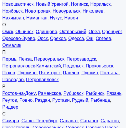
Новошахтинск
,
Новый Уренгой
,
Ногинск
,
Норильск
,
Ноябрьск
,
Новотроицк
,
Новоуральск
,
Николаев
,
Нахчыван
,
Наманган
,
Нукус
,
Навои
О
Омск
,
Обнинск
,
Одинцово
,
Октябрьский
,
Орёл
,
Оренбург
,
Орехово-Зуево
,
Орск
,
Орехов
,
Одесса
,
Ош
,
Оргеев
,
Олмалик
П
Пермь
,
Пенза
,
Первоуральск
,
Петрозаводск
,
Петропавловск-Камчатский
,
Подольск
,
Прокопьевск
,
Псков
,
Пушкино
,
Пятигорск
,
Павлов
,
Пушкин
,
Полтава
,
Павлодар
,
Петропавловск
Р
Ростов-на-Дону
,
Раменское
,
Рубцовск
,
Рыбинск
,
Рязань
,
Реутов
,
Ровно
,
Раздан
,
Рустави
,
Рудный
,
Рыбница
,
Риддер
С
Самара
,
Санкт-Петербург
,
Салават
,
Саранск
,
Саратов
,
Севастополь
,
Северодвинск
,
Северск
,
Сергиев Посад
,