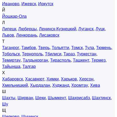
Иваново
,
Ижевск
,
Иркутск
Й
Йошкар-Ола
Л
Липецк
,
Люберцы
,
Ленинск-Кузнецкий
,
Луганск
,
Луцк
,
Львов
,
Ленкорань
,
Лисаковск
Т
Таганрог
,
Тамбов
,
Тверь
,
Тольятти
,
Томск
,
Тула
,
Тюмень
,
Тобольск
,
Тернополь
,
Тбилиси
,
Тараз
,
Туркестан
,
Темиртау
,
Талдыкорган
,
Тирасполь
,
Ташкент
,
Термез
,
Тайынша
,
Талгар
Х
Хабаровск
,
Хасавюрт
,
Химки
,
Харьков
,
Херсон
,
Хмельницкий
,
Хырдалан
,
Худжанд
,
Хромтау
,
Хива
Ш
Шахты
,
Ширван
,
Шеки
,
Шымкент
,
Шахрисабз
,
Шахтинск
,
Шу
Щ
Щелково
,
Щучинск