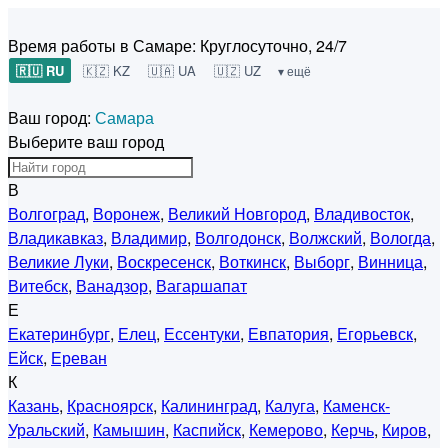
Время работы в Самаре:
Круглосуточно, 24/7
🇷🇺 RU
🇰🇿 KZ
🇺🇦 UA
🇺🇿 UZ
▾ ещё
Ваш город:
Самара
Выберите ваш город
В
Волгоград
,
Воронеж
,
Великий Новгород
,
Владивосток
,
Владикавказ
,
Владимир
,
Волгодонск
,
Волжский
,
Вологда
,
Великие Луки
,
Воскресенск
,
Воткинск
,
Выборг
,
Винница
,
Витебск
,
Ванадзор
,
Вагаршапат
Е
Екатеринбург
,
Елец
,
Ессентуки
,
Евпатория
,
Егорьевск
,
Ейск
,
Ереван
К
Казань
,
Красноярск
,
Калининград
,
Калуга
,
Каменск-
Уральский
,
Камышин
,
Каспийск
,
Кемерово
,
Керчь
,
Киров
,