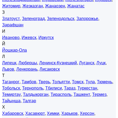
Житомир
,
Жезказган
,
Жанаозен
,
Жанатас
З
Златоуст
,
Зеленоград
,
Зеленодольск
,
Запорожье
,
Зарафшан
И
Иваново
,
Ижевск
,
Иркутск
Й
Йошкар-Ола
Л
Липецк
,
Люберцы
,
Ленинск-Кузнецкий
,
Луганск
,
Луцк
,
Львов
,
Ленкорань
,
Лисаковск
Т
Таганрог
,
Тамбов
,
Тверь
,
Тольятти
,
Томск
,
Тула
,
Тюмень
,
Тобольск
,
Тернополь
,
Тбилиси
,
Тараз
,
Туркестан
,
Темиртау
,
Талдыкорган
,
Тирасполь
,
Ташкент
,
Термез
,
Тайынша
,
Талгар
Х
Хабаровск
,
Хасавюрт
,
Химки
,
Харьков
,
Херсон
,