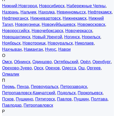
Нижний Новгород
,
Новосибирск
,
Набережные Челны
,
Назрань
,
Нальчик
,
Находка
,
Невинномысск
,
Нефтекамск
,
Нефтеюганск
,
Нижневартовск
,
Нижнекамск
,
Нижний
Тагил
,
Новокузнецк
,
Новокуйбышевск
,
Новомосковск
,
Новороссийск
,
Новочебоксарск
,
Новочеркасск
,
Новошахтинск
,
Новый Уренгой
,
Ногинск
,
Норильск
,
Ноябрьск
,
Новотроицк
,
Новоуральск
,
Николаев
,
Нахчыван
,
Наманган
,
Нукус
,
Навои
О
Омск
,
Обнинск
,
Одинцово
,
Октябрьский
,
Орёл
,
Оренбург
,
Орехово-Зуево
,
Орск
,
Орехов
,
Одесса
,
Ош
,
Оргеев
,
Олмалик
П
Пермь
,
Пенза
,
Первоуральск
,
Петрозаводск
,
Петропавловск-Камчатский
,
Подольск
,
Прокопьевск
,
Псков
,
Пушкино
,
Пятигорск
,
Павлов
,
Пушкин
,
Полтава
,
Павлодар
,
Петропавловск
Р