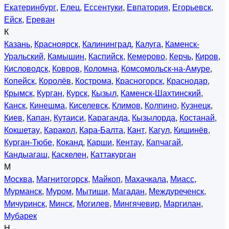
Екатеринбург
,
Елец
,
Ессентуки
,
Евпатория
,
Егорьевск
,
Ейск
,
Ереван
К
Казань
,
Красноярск
,
Калининград
,
Калуга
,
Каменск-
Уральский
,
Камышин
,
Каспийск
,
Кемерово
,
Керчь
,
Киров
,
Кисловодск
,
Ковров
,
Коломна
,
Комсомольск-на-Амуре
,
Копейск
,
Королёв
,
Кострома
,
Красногорск
,
Краснодар
,
Крымск
,
Курган
,
Курск
,
Кызыл
,
Каменск-Шахтинский
,
Канск
,
Кинешма
,
Киселевск
,
Климов
,
Колпино
,
Кузнецк
,
Киев
,
Капан
,
Кутаиси
,
Караганда
,
Кызылорда
,
Костанай
,
Кокшетау
,
Каракол
,
Кара-Балта
,
Кант
,
Кагул
,
Кишинёв
,
Курган-Тюбе
,
Коканд
,
Карши
,
Кентау
,
Капчагай
,
Кандыагаш
,
Каскелен
,
Каттакурган
М
Москва
,
Магнитогорск
,
Майкоп
,
Махачкала
,
Миасс
,
Мурманск
,
Муром
,
Мытищи
,
Магадан
,
Междуреченск
,
Мичуринск
,
Минск
,
Могилев
,
Мингячевир
,
Маргилан
,
Мубарек
Н