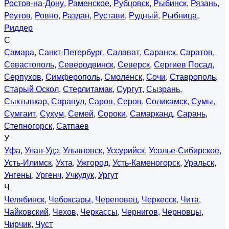
Ростов-на-Дону
,
Раменское
,
Рубцовск
,
Рыбинск
,
Рязань
,
Реутов
,
Ровно
,
Раздан
,
Рустави
,
Рудный
,
Рыбница
,
Риддер
С
Самара
,
Санкт-Петербург
,
Салават
,
Саранск
,
Саратов
,
Севастополь
,
Северодвинск
,
Северск
,
Сергиев Посад
,
Серпухов
,
Симферополь
,
Смоленск
,
Сочи
,
Ставрополь
,
Старый Оскол
,
Стерлитамак
,
Сургут
,
Сызрань
,
Сыктывкар
,
Сарапул
,
Саров
,
Серов
,
Соликамск
,
Сумы
,
Сумгаит
,
Сухум
,
Семей
,
Сороки
,
Самарканд
,
Сарань
,
Степногорск
,
Сатпаев
У
Уфа
,
Улан-Удэ
,
Ульяновск
,
Уссурийск
,
Усолье-Сибирское
,
Усть-Илимск
,
Ухта
,
Ужгород
,
Усть-Каменогорск
,
Уральск
,
Унгены
,
Ургенч
,
Учкудук
,
Ургут
Ч
Челябинск
,
Чебоксары
,
Череповец
,
Черкесск
,
Чита
,
Чайковский
,
Чехов
,
Черкассы
,
Чернигов
,
Черновцы
,
Чирчик
,
Чуст