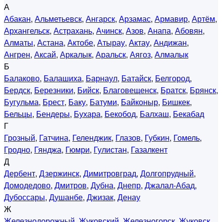
А
Абакан
,
Альметьевск
,
Ангарск
,
Арзамас
,
Армавир
,
Артём
,
Архангельск
,
Астрахань
,
Ачинск
,
Азов
,
Анапа
,
Абовян
,
Алматы
,
Астана
,
Актобе
,
Атырау
,
Актау
,
Андижан
,
Ангрен
,
Аксай
,
Аркалык
,
Аральск
,
Аягоз
,
Алмалык
Б
Балаково
,
Балашиха
,
Барнаул
,
Батайск
,
Белгород
,
Бердск
,
Березники
,
Бийск
,
Благовещенск
,
Братск
,
Брянск
,
Бугульма
,
Брест
,
Баку
,
Батуми
,
Байконыр
,
Бишкек
,
Бельцы
,
Бендеры
,
Бухара
,
Бекобод
,
Балхаш
,
Бекабад
Г
Грозный
,
Гатчина
,
Геленджик
,
Глазов
,
Губкин
,
Гомель
,
Гродно
,
Гянджа
,
Гюмри
,
Гулистан
,
Газалкент
Д
Дербент
,
Дзержинск
,
Димитровград
,
Долгопрудный
,
Домодедово
,
Дмитров
,
Дубна
,
Днепр
,
Джалал-Абад
,
Дубоссары
,
Душанбе
,
Джизак
,
Денау
Ж
Железнодорожный
,
Жуковский
,
Железногорск
,
Жуковск
,