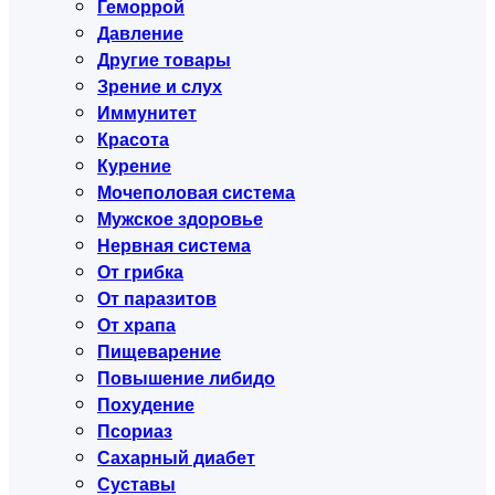
Геморрой
Давление
Другие товары
Зрение и слух
Иммунитет
Красота
Курение
Мочеполовая система
Мужское здоровье
Нервная система
От грибка
От паразитов
От храпа
Пищеварение
Повышение либидо
Похудение
Псориаз
Сахарный диабет
Суставы