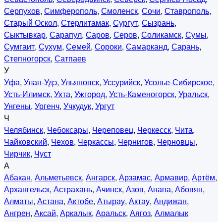
Серпухов
,
Симферополь
,
Смоленск
,
Сочи
,
Ставрополь
,
Старый Оскол
,
Стерлитамак
,
Сургут
,
Сызрань
,
Сыктывкар
,
Сарапул
,
Саров
,
Серов
,
Соликамск
,
Сумы
,
Сумгаит
,
Сухум
,
Семей
,
Сороки
,
Самарканд
,
Сарань
,
Степногорск
,
Сатпаев
У
Уфа
,
Улан-Удэ
,
Ульяновск
,
Уссурийск
,
Усолье-Сибирское
,
Усть-Илимск
,
Ухта
,
Ужгород
,
Усть-Каменогорск
,
Уральск
,
Унгены
,
Ургенч
,
Учкудук
,
Ургут
Ч
Челябинск
,
Чебоксары
,
Череповец
,
Черкесск
,
Чита
,
Чайковский
,
Чехов
,
Черкассы
,
Чернигов
,
Черновцы
,
Чирчик
,
Чуст
А
Абакан
,
Альметьевск
,
Ангарск
,
Арзамас
,
Армавир
,
Артём
,
Архангельск
,
Астрахань
,
Ачинск
,
Азов
,
Анапа
,
Абовян
,
Алматы
,
Астана
,
Актобе
,
Атырау
,
Актау
,
Андижан
,
Ангрен
,
Аксай
,
Аркалык
,
Аральск
,
Аягоз
,
Алмалык