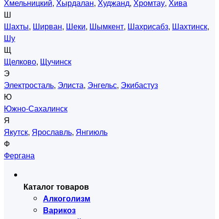
Хмельницкий
,
Хырдалан
,
Худжанд
,
Хромтау
,
Хива
Ш
Шахты
,
Ширван
,
Шеки
,
Шымкент
,
Шахрисабз
,
Шахтинск
,
Шу
Щ
Щелково
,
Щучинск
Э
Электросталь
,
Элиста
,
Энгельс
,
Экибастуз
Ю
Южно-Сахалинск
Я
Якутск
,
Ярославль
,
Янгиюль
Ф
Фергана
Каталог товаров
Алкоголизм
Варикоз