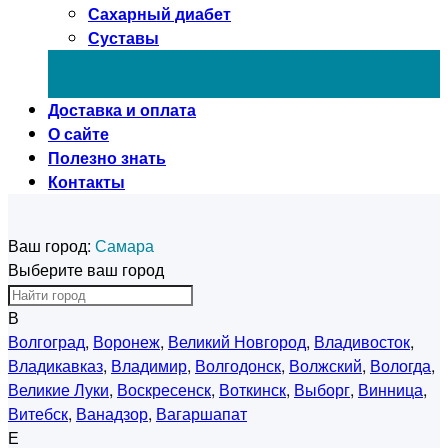
Сахарный диабет
Суставы
Доставка и оплата
О сайте
Полезно знать
Контакты
Ваш город:
Самара
Выберите ваш город
В
Волгоград
,
Воронеж
,
Великий Новгород
,
Владивосток
,
Владикавказ
,
Владимир
,
Волгодонск
,
Волжский
,
Вологда
,
Великие Луки
,
Воскресенск
,
Воткинск
,
Выборг
,
Винница
,
Витебск
,
Ванадзор
,
Вагаршапат
Е