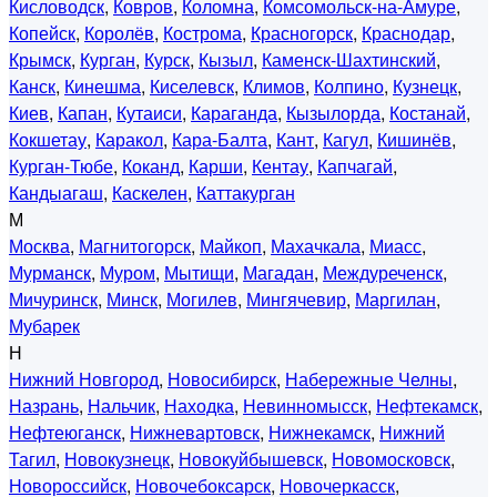
Кисловодск
,
Ковров
,
Коломна
,
Комсомольск-на-Амуре
,
Копейск
,
Королёв
,
Кострома
,
Красногорск
,
Краснодар
,
Крымск
,
Курган
,
Курск
,
Кызыл
,
Каменск-Шахтинский
,
Канск
,
Кинешма
,
Киселевск
,
Климов
,
Колпино
,
Кузнецк
,
Киев
,
Капан
,
Кутаиси
,
Караганда
,
Кызылорда
,
Костанай
,
Кокшетау
,
Каракол
,
Кара-Балта
,
Кант
,
Кагул
,
Кишинёв
,
Курган-Тюбе
,
Коканд
,
Карши
,
Кентау
,
Капчагай
,
Кандыагаш
,
Каскелен
,
Каттакурган
М
Москва
,
Магнитогорск
,
Майкоп
,
Махачкала
,
Миасс
,
Мурманск
,
Муром
,
Мытищи
,
Магадан
,
Междуреченск
,
Мичуринск
,
Минск
,
Могилев
,
Мингячевир
,
Маргилан
,
Мубарек
Н
Нижний Новгород
,
Новосибирск
,
Набережные Челны
,
Назрань
,
Нальчик
,
Находка
,
Невинномысск
,
Нефтекамск
,
Нефтеюганск
,
Нижневартовск
,
Нижнекамск
,
Нижний
Тагил
,
Новокузнецк
,
Новокуйбышевск
,
Новомосковск
,
Новороссийск
,
Новочебоксарск
,
Новочеркасск
,