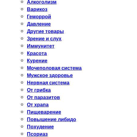
Алкоголизм
Варикоз
Геморрой
Давление
Другие товары
Зрение и слух
Иммунитет
Красота
Курение
Мочеполовая система
Мужское здоровье
Нервная система
От грибка
От паразитов
От храпа
Пищеварение
Повышение либидо
Похудение
Псориаз