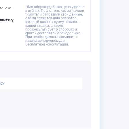
*Для общего удобства цена указана
ольске:
в рублях. После того, как вы нажали
"Купить" и отправили свои данные,
с вами свяжется наш оператор,
няйте у
который назовёт сумму в валюте
вашей страны, а также
проконсультирует о способах и
сроках доставки в Зеленодольске.
При необходимости соединит с
нашим менеджером для
бесплатной консультации.