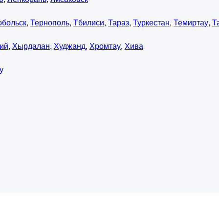
обольск
,
Тернополь
,
Тбилиси
,
Тараз
,
Туркестан
,
Темиртау
,
Т
ий
,
Хырдалан
,
Худжанд
,
Хромтау
,
Хива
у