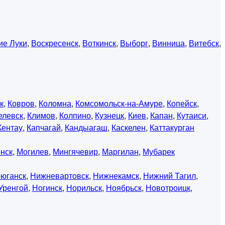
ие Луки
,
Воскресенск
,
Воткинск
,
Выборг
,
Винница
,
Витебск
,
к
,
Ковров
,
Коломна
,
Комсомольск-на-Амуре
,
Копейск
,
елевск
,
Климов
,
Колпино
,
Кузнецк
,
Киев
,
Капан
,
Кутаиси
,
Кентау
,
Капчагай
,
Кандыагаш
,
Каскелен
,
Каттакурган
нск
,
Могилев
,
Мингячевир
,
Маргилан
,
Мубарек
юганск
,
Нижневартовск
,
Нижнекамск
,
Нижний Тагил
,
Уренгой
,
Ногинск
,
Норильск
,
Ноябрьск
,
Новотроицк
,