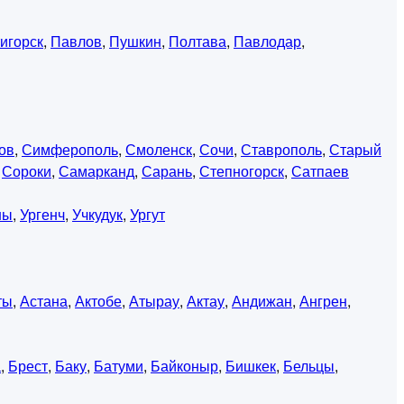
игорск
,
Павлов
,
Пушкин
,
Полтава
,
Павлодар
,
ов
,
Симферополь
,
Смоленск
,
Сочи
,
Ставрополь
,
Старый
,
Сороки
,
Самарканд
,
Сарань
,
Степногорск
,
Сатпаев
ны
,
Ургенч
,
Учкудук
,
Ургут
ты
,
Астана
,
Актобе
,
Атырау
,
Актау
,
Андижан
,
Ангрен
,
а
,
Брест
,
Баку
,
Батуми
,
Байконыр
,
Бишкек
,
Бельцы
,