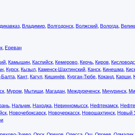
дикавказ
,
Владимир
,
Волгодонск
,
Волжский
,
Вологда
,
Велик
к
,
Ереван
кий
,
Камышин
,
Каспийск
,
Кемерово
,
Керчь
,
Киров
,
Кисловодс
ан
,
Курск
,
Кызыл
,
Каменск-Шахтинский
,
Канск
,
Кинешма
,
Кис
-Балта
,
Кант
,
Кагул
,
Кишинёв
,
Курган-Тюбе
,
Коканд
,
Карши
,
ск
,
Муром
,
Мытищи
,
Магадан
,
Междуреченск
,
Мичуринск
,
Ми
рань
,
Нальчик
,
Находка
,
Невинномысск
,
Нефтекамск
,
Нефте
йск
,
Новочебоксарск
,
Новочеркасск
,
Новошахтинск
,
Новый 
ои
рехово-Зуево
,
Орск
,
Орехов
,
Одесса
,
Ош
,
Оргеев
,
Олмалик