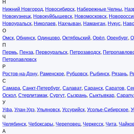
Н
Нижний Новгород
,
Новосибирск
,
Набережные Челны
,
Наз
Новокузнецк
,
Новокуйбышевск
,
Новомосковск
,
Новоросси
Новоуральск
,
Николаев
,
Нахчыван
,
Наманган
,
Нукус
,
Нав
О
Омск
,
Обнинск
,
Одинцово
,
Октябрьский
,
Орёл
,
Оренбург
,
О
П
Пермь
,
Пенза
,
Первоуральск
,
Петрозаводск
,
Петропавловс
Петропавловск
Р
Ростов-на-Дону
,
Раменское
,
Рубцовск
,
Рыбинск
,
Рязань
,
Р
С
Самара
,
Санкт-Петербург
,
Салават
,
Саранск
,
Саратов
,
Се
Оскол
,
Стерлитамак
,
Сургут
,
Сызрань
,
Сыктывкар
,
Сарапу
У
Уфа
,
Улан-Удэ
,
Ульяновск
,
Уссурийск
,
Усолье-Сибирское
,
У
Ч
Челябинск
,
Чебоксары
,
Череповец
,
Черкесск
,
Чита
,
Чайко
А