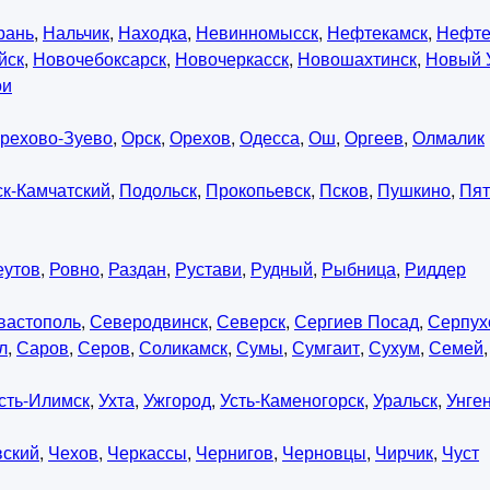
рань
,
Нальчик
,
Находка
,
Невинномысск
,
Нефтекамск
,
Нефте
йск
,
Новочебоксарск
,
Новочеркасск
,
Новошахтинск
,
Новый 
ои
рехово-Зуево
,
Орск
,
Орехов
,
Одесса
,
Ош
,
Оргеев
,
Олмалик
к-Камчатский
,
Подольск
,
Прокопьевск
,
Псков
,
Пушкино
,
Пят
еутов
,
Ровно
,
Раздан
,
Рустави
,
Рудный
,
Рыбница
,
Риддер
вастополь
,
Северодвинск
,
Северск
,
Сергиев Посад
,
Серпух
л
,
Саров
,
Серов
,
Соликамск
,
Сумы
,
Сумгаит
,
Сухум
,
Семей
сть-Илимск
,
Ухта
,
Ужгород
,
Усть-Каменогорск
,
Уральск
,
Унге
вский
,
Чехов
,
Черкассы
,
Чернигов
,
Черновцы
,
Чирчик
,
Чуст