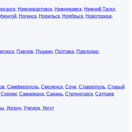
юганск
,
Нижневартовск
,
Нижнекамск
,
Нижний Тагил
,
Уренгой
,
Ногинск
,
Норильск
,
Ноябрьск
,
Новотроицк
,
игорск
,
Павлов
,
Пушкин
,
Полтава
,
Павлодар
,
ов
,
Симферополь
,
Смоленск
,
Сочи
,
Ставрополь
,
Старый
,
Сороки
,
Самарканд
,
Сарань
,
Степногорск
,
Сатпаев
ны
,
Ургенч
,
Учкудук
,
Ургут