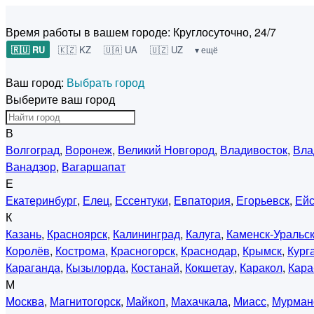
Время работы в вашем городе:
Круглосуточно, 24/7
🇷🇺 RU
🇰🇿 KZ
🇺🇦 UA
🇺🇿 UZ
▾ ещё
Ваш город:
Выбрать город
Выберите ваш город
В
Волгоград
,
Воронеж
,
Великий Новгород
,
Владивосток
,
Вла
Ванадзор
,
Вагаршапат
Е
Екатеринбург
,
Елец
,
Ессентуки
,
Евпатория
,
Егорьевск
,
Ейс
К
Казань
,
Красноярск
,
Калининград
,
Калуга
,
Каменск-Уральс
Королёв
,
Кострома
,
Красногорск
,
Краснодар
,
Крымск
,
Кург
Караганда
,
Кызылорда
,
Костанай
,
Кокшетау
,
Каракол
,
Кара
М
Москва
,
Магнитогорск
,
Майкоп
,
Махачкала
,
Миасс
,
Мурман