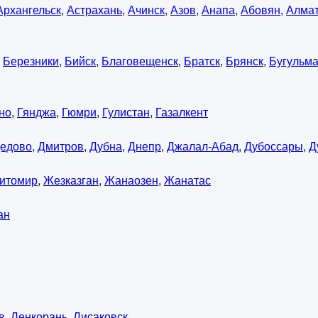
Архангельск
,
Астрахань
,
Ачинск
,
Азов
,
Анапа
,
Абовян
,
Алма
,
Березники
,
Бийск
,
Благовещенск
,
Братск
,
Брянск
,
Бугульм
но
,
Гянджа
,
Гюмри
,
Гулистан
,
Газалкент
едово
,
Дмитров
,
Дубна
,
Днепр
,
Джалал-Абад
,
Дубоссары
,
Д
итомир
,
Жезказган
,
Жанаозен
,
Жанатас
ан
в
,
Ленкорань
,
Лисаковск