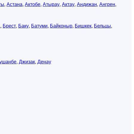
ты
,
Астана
,
Актобе
,
Атырау
,
Актау
,
Андижан
,
Ангрен
,
а
,
Брест
,
Баку
,
Батуми
,
Байконыр
,
Бишкек
,
Бельцы
,
ушанбе
,
Джизак
,
Денау