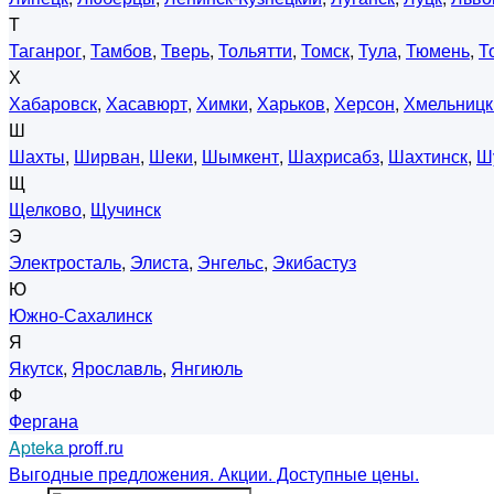
Т
Таганрог
,
Тамбов
,
Тверь
,
Тольятти
,
Томск
,
Тула
,
Тюмень
,
Т
Х
Хабаровск
,
Хасавюрт
,
Химки
,
Харьков
,
Херсон
,
Хмельницк
Ш
Шахты
,
Ширван
,
Шеки
,
Шымкент
,
Шахрисабз
,
Шахтинск
,
Ш
Щ
Щелково
,
Щучинск
Э
Электросталь
,
Элиста
,
Энгельс
,
Экибастуз
Ю
Южно-Сахалинск
Я
Якутск
,
Ярославль
,
Янгиюль
Ф
Фергана
Apteka
proff.ru
Выгодные предложения. Акции. Доступные цены.