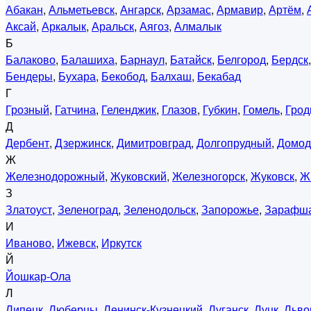
Абакан
,
Альметьевск
,
Ангарск
,
Арзамас
,
Армавир
,
Артём
,
Аксай
,
Аркалык
,
Аральск
,
Аягоз
,
Алмалык
Б
Балаково
,
Балашиха
,
Барнаул
,
Батайск
,
Белгород
,
Бердск
Бендеры
,
Бухара
,
Бекобод
,
Балхаш
,
Бекабад
Г
Грозный
,
Гатчина
,
Геленджик
,
Глазов
,
Губкин
,
Гомель
,
Грод
Д
Дербент
,
Дзержинск
,
Димитровград
,
Долгопрудный
,
Домод
Ж
Железнодорожный
,
Жуковский
,
Железногорск
,
Жуковск
,
Ж
З
Златоуст
,
Зеленоград
,
Зеленодольск
,
Запорожье
,
Зарафш
И
Иваново
,
Ижевск
,
Иркутск
Й
Йошкар-Ола
Л
Липецк
,
Люберцы
,
Ленинск-Кузнецкий
,
Луганск
,
Луцк
,
Льво