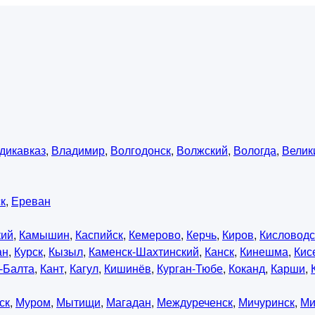
дикавказ
,
Владимир
,
Волгодонск
,
Волжский
,
Вологда
,
Велик
к
,
Ереван
кий
,
Камышин
,
Каспийск
,
Кемерово
,
Керчь
,
Киров
,
Кисловодс
ан
,
Курск
,
Кызыл
,
Каменск-Шахтинский
,
Канск
,
Кинешма
,
Кис
-Балта
,
Кант
,
Кагул
,
Кишинёв
,
Курган-Тюбе
,
Коканд
,
Карши
,
ск
,
Муром
,
Мытищи
,
Магадан
,
Междуреченск
,
Мичуринск
,
Ми