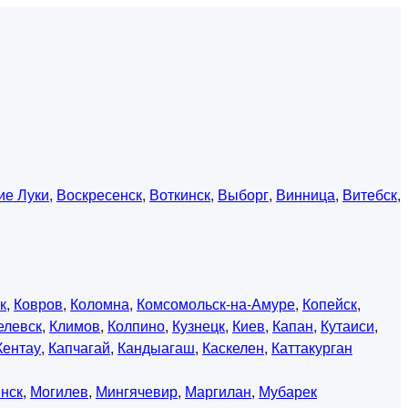
ие Луки
,
Воскресенск
,
Воткинск
,
Выборг
,
Винница
,
Витебск
,
к
,
Ковров
,
Коломна
,
Комсомольск-на-Амуре
,
Копейск
,
елевск
,
Климов
,
Колпино
,
Кузнецк
,
Киев
,
Капан
,
Кутаиси
,
Кентау
,
Капчагай
,
Кандыагаш
,
Каскелен
,
Каттакурган
нск
,
Могилев
,
Мингячевир
,
Маргилан
,
Мубарек