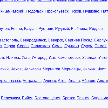
к-Камчатский
,
Подольск
,
Прокопьевск
,
Псков
,
Пушкино
,
Пят
еутов
,
Ровно
,
Раздан
,
Рустави
,
Рудный
,
Рыбница
,
Риддер
вастополь
,
Северодвинск
,
Северск
,
Сергиев Посад
,
Серпух
л
,
Саров
,
Серов
,
Соликамск
,
Сумы
,
Сумгаит
,
Сухум
,
Семей
сть-Илимск
,
Ухта
,
Ужгород
,
Усть-Каменогорск
,
Уральск
,
Унге
вский
,
Чехов
,
Черкассы
,
Чернигов
,
Черновцы
,
Чирчик
,
Чуст
Архангельск
,
Астрахань
,
Ачинск
,
Азов
,
Анапа
,
Абовян
,
Алма
,
Березники
,
Бийск
,
Благовещенск
,
Братск
,
Брянск
,
Бугульм