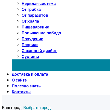
Нервная система
От грибка
От паразитов
От храпа
Пищеварение
Повышение либидо
Похудение
Псориаз
Сахарный диабет
Суставы
Доставка и оплата
О сайте
Полезно знать
Контакты
Ваш город:
Выбрать город