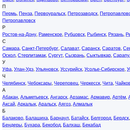
П
Пермь
,
Пенза
,
Первоуральск
,
Петрозаводск
,
Петропавловс
Петропавловск
Р
Ростов-на-Дону
,
Раменское
,
Рубцовск
,
Рыбинск
,
Рязань
,
Р
С
Самара
,
Санкт-Петербург
,
Салават
,
Саранск
,
Саратов
,
Се
Оскол
,
Стерлитамак
,
Сургут
,
Сызрань
,
Сыктывкар
,
Сарапу
У
Уфа
,
Улан-Удэ
,
Ульяновск
,
Уссурийск
,
Усолье-Сибирское
,
У
Ч
Челябинск
,
Чебоксары
,
Череповец
,
Черкесск
,
Чита
,
Чайко
А
Абакан
,
Альметьевск
,
Ангарск
,
Арзамас
,
Армавир
,
Артём
,
Аксай
,
Аркалык
,
Аральск
,
Аягоз
,
Алмалык
Б
Балаково
,
Балашиха
,
Барнаул
,
Батайск
,
Белгород
,
Бердск
Бендеры
,
Бухара
,
Бекобод
,
Балхаш
,
Бекабад