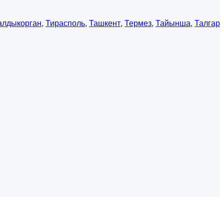
алдыкорган
,
Тирасполь
,
Ташкент
,
Термез
,
Тайынша
,
Талгар