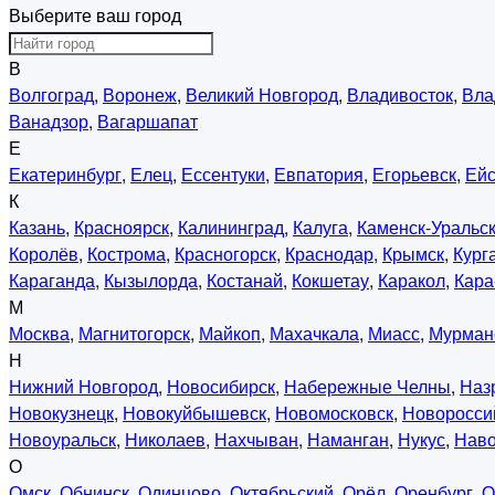
Выберите ваш город
В
Волгоград
,
Воронеж
,
Великий Новгород
,
Владивосток
,
Вла
Ванадзор
,
Вагаршапат
Е
Екатеринбург
,
Елец
,
Ессентуки
,
Евпатория
,
Егорьевск
,
Ейс
К
Казань
,
Красноярск
,
Калининград
,
Калуга
,
Каменск-Уральс
Королёв
,
Кострома
,
Красногорск
,
Краснодар
,
Крымск
,
Кург
Караганда
,
Кызылорда
,
Костанай
,
Кокшетау
,
Каракол
,
Кара
М
Москва
,
Магнитогорск
,
Майкоп
,
Махачкала
,
Миасс
,
Мурман
Н
Нижний Новгород
,
Новосибирск
,
Набережные Челны
,
Наз
Новокузнецк
,
Новокуйбышевск
,
Новомосковск
,
Новоросси
Новоуральск
,
Николаев
,
Нахчыван
,
Наманган
,
Нукус
,
Нав
О
Омск
,
Обнинск
,
Одинцово
,
Октябрьский
,
Орёл
,
Оренбург
,
О