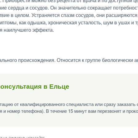
. Приобрести можно без рецепта от врача и по доступной 
ие сердца и сосудов. Он значительно сокращает потребнос
твие в целом. Устраняется спазм сосудов, они расширяются,
птомы, как одышка, хроническая усталость, шум в ушах и 
ся наилучшего эффекта.
льного происхождения. Относится к группе биологически а
онсультация в Ельце
ацию от квалифицированного специалиста или сразу заказать 
я и номер телефона). В течение 15 минут вам перезвонят и прок