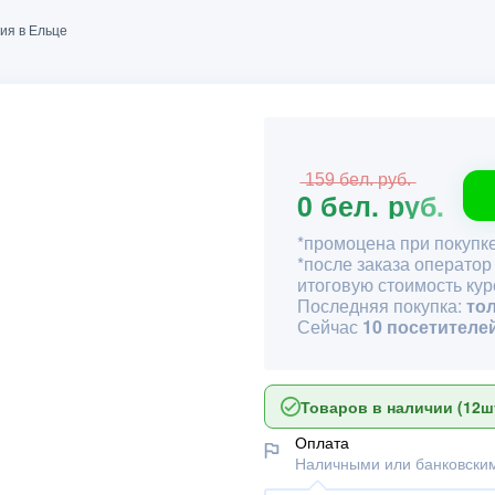
ия в Ельце
̶1̶5̶9̶ ̶б̶е̶л̶.̶ ̶р̶у̶б̶.̶
0 бел. руб.
*промоцена при покупке
*после заказа оператор
итоговую стоимость кур
Последняя покупка:
то
Сейчас
10 посетителе
Товаров в наличии (12шт
Оплата
Наличными или банковским