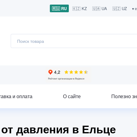
🇷🇺 RU
🇰🇿 KZ
🇺🇦 UA
🇺🇿 UZ
▾ 
тавка и оплата
О сайте
Полезно зн
 от давления в Ельце