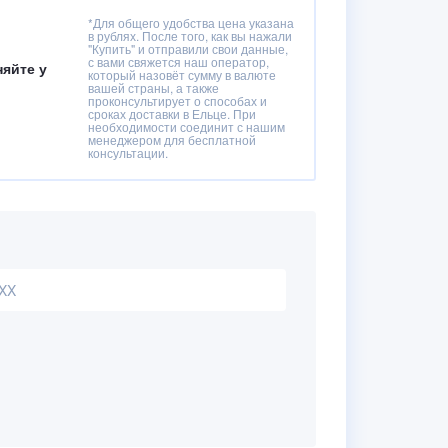
*Для общего удобства цена указана
в рублях. После того, как вы нажали
"Купить" и отправили свои данные,
с вами свяжется наш оператор,
няйте у
который назовёт сумму в валюте
вашей страны, а также
проконсультирует о способах и
сроках доставки в Ельце. При
необходимости соединит с нашим
менеджером для бесплатной
консультации.