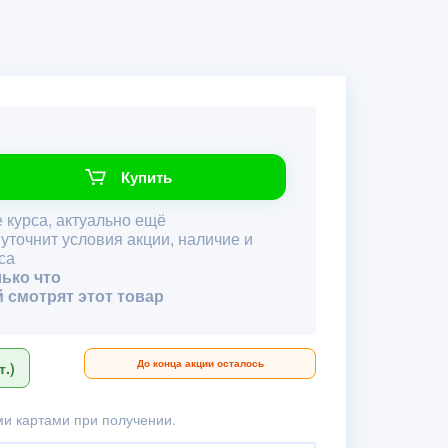
Купить
 курса, актуально ещё
 уточнит условия акции, наличие и
са
лько что
й смотрят этот товар
До конца акции осталось
.)
и картами при получении.