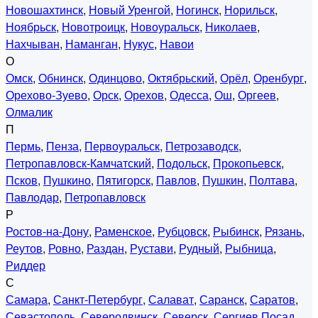
Новошахтинск
,
Новый Уренгой
,
Ногинск
,
Норильск
,
Ноябрьск
,
Новотроицк
,
Новоуральск
,
Николаев
,
Нахчыван
,
Наманган
,
Нукус
,
Навои
О
Омск
,
Обнинск
,
Одинцово
,
Октябрьский
,
Орёл
,
Оренбург
,
Орехово-Зуево
,
Орск
,
Орехов
,
Одесса
,
Ош
,
Оргеев
,
Олмалик
П
Пермь
,
Пенза
,
Первоуральск
,
Петрозаводск
,
Петропавловск-Камчатский
,
Подольск
,
Прокопьевск
,
Псков
,
Пушкино
,
Пятигорск
,
Павлов
,
Пушкин
,
Полтава
,
Павлодар
,
Петропавловск
Р
Ростов-на-Дону
,
Раменское
,
Рубцовск
,
Рыбинск
,
Рязань
,
Реутов
,
Ровно
,
Раздан
,
Рустави
,
Рудный
,
Рыбница
,
Риддер
С
Самара
,
Санкт-Петербург
,
Салават
,
Саранск
,
Саратов
,
Севастополь
,
Северодвинск
,
Северск
,
Сергиев Посад
,