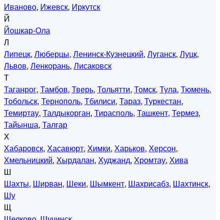
Иваново
,
Ижевск
,
Иркутск
Й
Йошкар-Ола
Л
Липецк
,
Люберцы
,
Ленинск-Кузнецкий
,
Луганск
,
Луцк
,
Львов
,
Ленкорань
,
Лисаковск
Т
Таганрог
,
Тамбов
,
Тверь
,
Тольятти
,
Томск
,
Тула
,
Тюмень
,
Тобольск
,
Тернополь
,
Тбилиси
,
Тараз
,
Туркестан
,
Темиртау
,
Талдыкорган
,
Тирасполь
,
Ташкент
,
Термез
,
Тайынша
,
Талгар
Х
Хабаровск
,
Хасавюрт
,
Химки
,
Харьков
,
Херсон
,
Хмельницкий
,
Хырдалан
,
Худжанд
,
Хромтау
,
Хива
Ш
Шахты
,
Ширван
,
Шеки
,
Шымкент
,
Шахрисабз
,
Шахтинск
,
Шу
Щ
Щелково
,
Щучинск