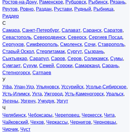
Ростов-на-Дону
,
Раменское
,
Рубцовск
,
Рыбинск
,
Рязань
,
Реутов
,
Ровно
,
Раздан
,
Рустави
,
Рудный
,
Рыбница
,
Риддер
С
Самара
,
Санкт-Петербург
,
Салават
,
Саранск
,
Саратов
,
Севастополь
,
Северодвинск
,
Северск
,
Сергиев Посад
,
Серпухов
,
Симферополь
,
Смоленск
,
Сочи
,
Ставрополь
,
Старый Оскол
,
Стерлитамак
,
Сургут
,
Сызрань
,
Сыктывкар
,
Сарапул
,
Саров
,
Серов
,
Соликамск
,
Сумы
,
Сумгаит
,
Сухум
,
Семей
,
Сороки
,
Самарканд
,
Сарань
,
Степногорск
,
Сатпаев
У
Уфа
,
Улан-Удэ
,
Ульяновск
,
Уссурийск
,
Усолье-Сибирское
,
Усть-Илимск
,
Ухта
,
Ужгород
,
Усть-Каменогорск
,
Уральск
,
Унгены
,
Ургенч
,
Учкудук
,
Ургут
Ч
Челябинск
,
Чебоксары
,
Череповец
,
Черкесск
,
Чита
,
Чайковский
,
Чехов
,
Черкассы
,
Чернигов
,
Черновцы
,
Чирчик
,
Чуст