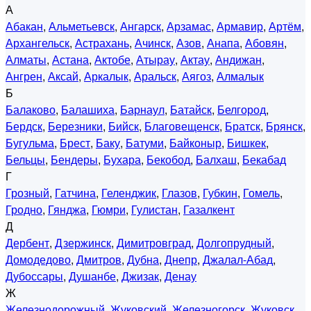
А
Абакан
,
Альметьевск
,
Ангарск
,
Арзамас
,
Армавир
,
Артём
,
Архангельск
,
Астрахань
,
Ачинск
,
Азов
,
Анапа
,
Абовян
,
Алматы
,
Астана
,
Актобе
,
Атырау
,
Актау
,
Андижан
,
Ангрен
,
Аксай
,
Аркалык
,
Аральск
,
Аягоз
,
Алмалык
Б
Балаково
,
Балашиха
,
Барнаул
,
Батайск
,
Белгород
,
Бердск
,
Березники
,
Бийск
,
Благовещенск
,
Братск
,
Брянск
,
Бугульма
,
Брест
,
Баку
,
Батуми
,
Байконыр
,
Бишкек
,
Бельцы
,
Бендеры
,
Бухара
,
Бекобод
,
Балхаш
,
Бекабад
Г
Грозный
,
Гатчина
,
Геленджик
,
Глазов
,
Губкин
,
Гомель
,
Гродно
,
Гянджа
,
Гюмри
,
Гулистан
,
Газалкент
Д
Дербент
,
Дзержинск
,
Димитровград
,
Долгопрудный
,
Домодедово
,
Дмитров
,
Дубна
,
Днепр
,
Джалал-Абад
,
Дубоссары
,
Душанбе
,
Джизак
,
Денау
Ж
Железнодорожный
,
Жуковский
,
Железногорск
,
Жуковск
,