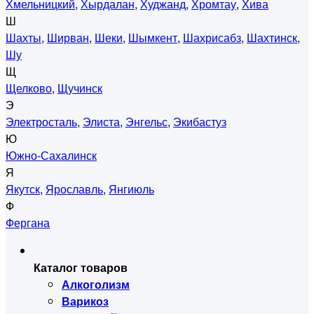
Хмельницкий
,
Хырдалан
,
Худжанд
,
Хромтау
,
Хива
Ш
Шахты
,
Ширван
,
Шеки
,
Шымкент
,
Шахрисабз
,
Шахтинск
,
Шу
Щ
Щелково
,
Щучинск
Э
Электросталь
,
Элиста
,
Энгельс
,
Экибастуз
Ю
Южно-Сахалинск
Я
Якутск
,
Ярославль
,
Янгиюль
Ф
Фергана
Каталог товаров
Алкоголизм
Варикоз