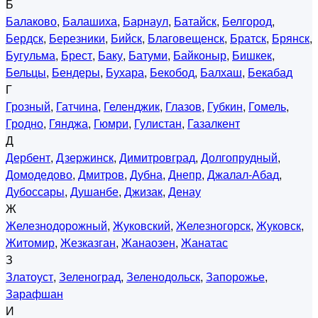
Б
Балаково
,
Балашиха
,
Барнаул
,
Батайск
,
Белгород
,
Бердск
,
Березники
,
Бийск
,
Благовещенск
,
Братск
,
Брянск
,
Бугульма
,
Брест
,
Баку
,
Батуми
,
Байконыр
,
Бишкек
,
Бельцы
,
Бендеры
,
Бухара
,
Бекобод
,
Балхаш
,
Бекабад
Г
Грозный
,
Гатчина
,
Геленджик
,
Глазов
,
Губкин
,
Гомель
,
Гродно
,
Гянджа
,
Гюмри
,
Гулистан
,
Газалкент
Д
Дербент
,
Дзержинск
,
Димитровград
,
Долгопрудный
,
Домодедово
,
Дмитров
,
Дубна
,
Днепр
,
Джалал-Абад
,
Дубоссары
,
Душанбе
,
Джизак
,
Денау
Ж
Железнодорожный
,
Жуковский
,
Железногорск
,
Жуковск
,
Житомир
,
Жезказган
,
Жанаозен
,
Жанатас
З
Златоуст
,
Зеленоград
,
Зеленодольск
,
Запорожье
,
Зарафшан
И