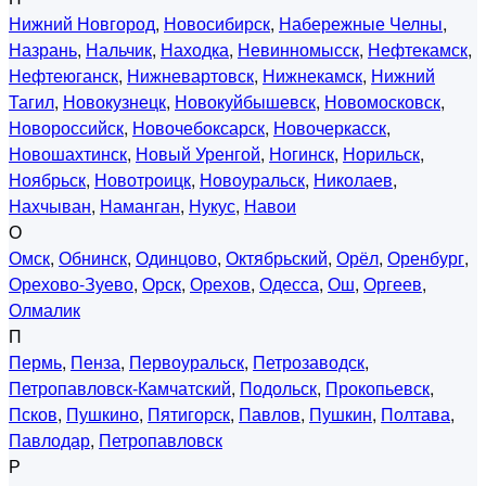
Нижний Новгород
,
Новосибирск
,
Набережные Челны
,
Назрань
,
Нальчик
,
Находка
,
Невинномысск
,
Нефтекамск
,
Нефтеюганск
,
Нижневартовск
,
Нижнекамск
,
Нижний
Тагил
,
Новокузнецк
,
Новокуйбышевск
,
Новомосковск
,
Новороссийск
,
Новочебоксарск
,
Новочеркасск
,
Новошахтинск
,
Новый Уренгой
,
Ногинск
,
Норильск
,
Ноябрьск
,
Новотроицк
,
Новоуральск
,
Николаев
,
Нахчыван
,
Наманган
,
Нукус
,
Навои
О
Омск
,
Обнинск
,
Одинцово
,
Октябрьский
,
Орёл
,
Оренбург
,
Орехово-Зуево
,
Орск
,
Орехов
,
Одесса
,
Ош
,
Оргеев
,
Олмалик
П
Пермь
,
Пенза
,
Первоуральск
,
Петрозаводск
,
Петропавловск-Камчатский
,
Подольск
,
Прокопьевск
,
Псков
,
Пушкино
,
Пятигорск
,
Павлов
,
Пушкин
,
Полтава
,
Павлодар
,
Петропавловск
Р