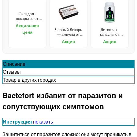
Сивидал -
лекарство от
запора
Акционная
Черный Лекарь
Детоксин -
цена
— ампулы от
капсулы от
паразитов
паразитов
Акция
Акция
Описание
Отзывы
Товар в других городах
Bactefort избавит от паразитов и
сопутствующих симптомов
Инструкция
показать
Защититься от паразитов сложно: они могут проникать в