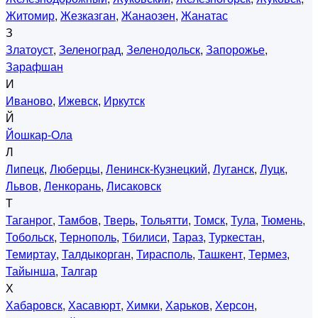
Житомир
,
Жезказган
,
Жанаозен
,
Жанатас
З
Златоуст
,
Зеленоград
,
Зеленодольск
,
Запорожье
,
Зарафшан
И
Иваново
,
Ижевск
,
Иркутск
Й
Йошкар-Ола
Л
Липецк
,
Люберцы
,
Ленинск-Кузнецкий
,
Луганск
,
Луцк
,
Львов
,
Ленкорань
,
Лисаковск
Т
Таганрог
,
Тамбов
,
Тверь
,
Тольятти
,
Томск
,
Тула
,
Тюмень
,
Тобольск
,
Тернополь
,
Тбилиси
,
Тараз
,
Туркестан
,
Темиртау
,
Талдыкорган
,
Тирасполь
,
Ташкент
,
Термез
,
Тайынша
,
Талгар
Х
Хабаровск
,
Хасавюрт
,
Химки
,
Харьков
,
Херсон
,