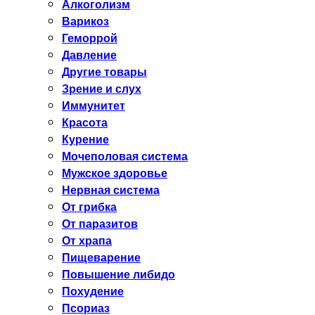
Алкоголизм
Варикоз
Геморрой
Давление
Другие товары
Зрение и слух
Иммунитет
Красота
Курение
Мочеполовая система
Мужское здоровье
Нервная система
От грибка
От паразитов
От храпа
Пищеварение
Повышение либидо
Похудение
Псориаз