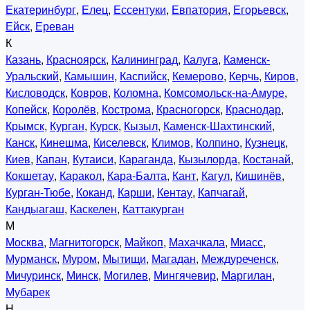
Екатеринбург
,
Елец
,
Ессентуки
,
Евпатория
,
Егорьевск
,
Ейск
,
Ереван
К
Казань
,
Красноярск
,
Калининград
,
Калуга
,
Каменск-
Уральский
,
Камышин
,
Каспийск
,
Кемерово
,
Керчь
,
Киров
,
Кисловодск
,
Ковров
,
Коломна
,
Комсомольск-на-Амуре
,
Копейск
,
Королёв
,
Кострома
,
Красногорск
,
Краснодар
,
Крымск
,
Курган
,
Курск
,
Кызыл
,
Каменск-Шахтинский
,
Канск
,
Кинешма
,
Киселевск
,
Климов
,
Колпино
,
Кузнецк
,
Киев
,
Капан
,
Кутаиси
,
Караганда
,
Кызылорда
,
Костанай
,
Кокшетау
,
Каракол
,
Кара-Балта
,
Кант
,
Кагул
,
Кишинёв
,
Курган-Тюбе
,
Коканд
,
Карши
,
Кентау
,
Капчагай
,
Кандыагаш
,
Каскелен
,
Каттакурган
М
Москва
,
Магнитогорск
,
Майкоп
,
Махачкала
,
Миасс
,
Мурманск
,
Муром
,
Мытищи
,
Магадан
,
Междуреченск
,
Мичуринск
,
Минск
,
Могилев
,
Мингячевир
,
Маргилан
,
Мубарек
Н