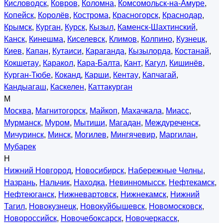
Кисловодск
,
Ковров
,
Коломна
,
Комсомольск-на-Амуре
,
Копейск
,
Королёв
,
Кострома
,
Красногорск
,
Краснодар
,
Крымск
,
Курган
,
Курск
,
Кызыл
,
Каменск-Шахтинский
,
Канск
,
Кинешма
,
Киселевск
,
Климов
,
Колпино
,
Кузнецк
,
Киев
,
Капан
,
Кутаиси
,
Караганда
,
Кызылорда
,
Костанай
,
Кокшетау
,
Каракол
,
Кара-Балта
,
Кант
,
Кагул
,
Кишинёв
,
Курган-Тюбе
,
Коканд
,
Карши
,
Кентау
,
Капчагай
,
Кандыагаш
,
Каскелен
,
Каттакурган
М
Москва
,
Магнитогорск
,
Майкоп
,
Махачкала
,
Миасс
,
Мурманск
,
Муром
,
Мытищи
,
Магадан
,
Междуреченск
,
Мичуринск
,
Минск
,
Могилев
,
Мингячевир
,
Маргилан
,
Мубарек
Н
Нижний Новгород
,
Новосибирск
,
Набережные Челны
,
Назрань
,
Нальчик
,
Находка
,
Невинномысск
,
Нефтекамск
,
Нефтеюганск
,
Нижневартовск
,
Нижнекамск
,
Нижний
Тагил
,
Новокузнецк
,
Новокуйбышевск
,
Новомосковск
,
Новороссийск
,
Новочебоксарск
,
Новочеркасск
,