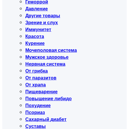
Геморрой
Давление
Другие товары
Зрение и слух
Иммунитет
Красота
Курение
Мочеполовая система
Мужское здоровье
Нервная система
От грибка
От паразитов
От храпа
Пищеварение
Повышение либидо
Похудение
Псориаз
Сахарный диабет
Суставы