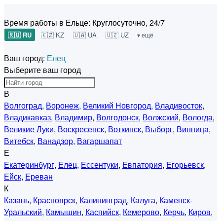
Время работы в Ельце:
Круглосуточно, 24/7
🇷🇺 RU
🇰🇿 KZ
🇺🇦 UA
🇺🇿 UZ
▾ ещё
Ваш город:
Елец
Выберите ваш город
В
Волгоград
,
Воронеж
,
Великий Новгород
,
Владивосток
,
Владикавказ
,
Владимир
,
Волгодонск
,
Волжский
,
Вологда
,
Великие Луки
,
Воскресенск
,
Воткинск
,
Выборг
,
Винница
,
Витебск
,
Ванадзор
,
Вагаршапат
Е
Екатеринбург
,
Елец
,
Ессентуки
,
Евпатория
,
Егорьевск
,
Ейск
,
Ереван
К
Казань
,
Красноярск
,
Калининград
,
Калуга
,
Каменск-
Уральский
,
Камышин
,
Каспийск
,
Кемерово
,
Керчь
,
Киров
,