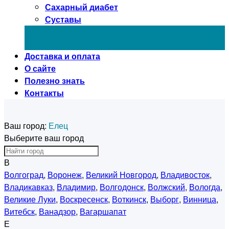
Сахарный диабет
Суставы
Доставка и оплата
О сайте
Полезно знать
Контакты
Ваш город:
Елец
Выберите ваш город
В
Волгоград
,
Воронеж
,
Великий Новгород
,
Владивосток
,
Владикавказ
,
Владимир
,
Волгодонск
,
Волжский
,
Вологда
,
Великие Луки
,
Воскресенск
,
Воткинск
,
Выборг
,
Винница
,
Витебск
,
Ванадзор
,
Вагаршапат
Е