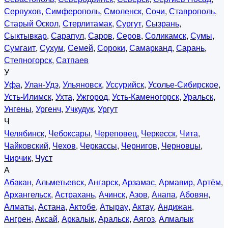
Серпухов
,
Симферополь
,
Смоленск
,
Сочи
,
Ставрополь
,
Старый Оскол
,
Стерлитамак
,
Сургут
,
Сызрань
,
Сыктывкар
,
Сарапул
,
Саров
,
Серов
,
Соликамск
,
Сумы
,
Сумгаит
,
Сухум
,
Семей
,
Сороки
,
Самарканд
,
Сарань
,
Степногорск
,
Сатпаев
У
Уфа
,
Улан-Удэ
,
Ульяновск
,
Уссурийск
,
Усолье-Сибирское
,
Усть-Илимск
,
Ухта
,
Ужгород
,
Усть-Каменогорск
,
Уральск
,
Унгены
,
Ургенч
,
Учкудук
,
Ургут
Ч
Челябинск
,
Чебоксары
,
Череповец
,
Черкесск
,
Чита
,
Чайковский
,
Чехов
,
Черкассы
,
Чернигов
,
Черновцы
,
Чирчик
,
Чуст
А
Абакан
,
Альметьевск
,
Ангарск
,
Арзамас
,
Армавир
,
Артём
,
Архангельск
,
Астрахань
,
Ачинск
,
Азов
,
Анапа
,
Абовян
,
Алматы
,
Астана
,
Актобе
,
Атырау
,
Актау
,
Андижан
,
Ангрен
,
Аксай
,
Аркалык
,
Аральск
,
Аягоз
,
Алмалык