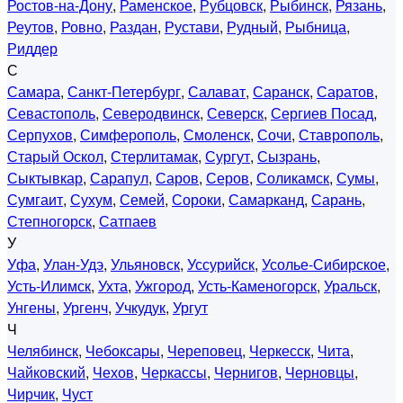
Ростов-на-Дону
,
Раменское
,
Рубцовск
,
Рыбинск
,
Рязань
,
Реутов
,
Ровно
,
Раздан
,
Рустави
,
Рудный
,
Рыбница
,
Риддер
С
Самара
,
Санкт-Петербург
,
Салават
,
Саранск
,
Саратов
,
Севастополь
,
Северодвинск
,
Северск
,
Сергиев Посад
,
Серпухов
,
Симферополь
,
Смоленск
,
Сочи
,
Ставрополь
,
Старый Оскол
,
Стерлитамак
,
Сургут
,
Сызрань
,
Сыктывкар
,
Сарапул
,
Саров
,
Серов
,
Соликамск
,
Сумы
,
Сумгаит
,
Сухум
,
Семей
,
Сороки
,
Самарканд
,
Сарань
,
Степногорск
,
Сатпаев
У
Уфа
,
Улан-Удэ
,
Ульяновск
,
Уссурийск
,
Усолье-Сибирское
,
Усть-Илимск
,
Ухта
,
Ужгород
,
Усть-Каменогорск
,
Уральск
,
Унгены
,
Ургенч
,
Учкудук
,
Ургут
Ч
Челябинск
,
Чебоксары
,
Череповец
,
Черкесск
,
Чита
,
Чайковский
,
Чехов
,
Черкассы
,
Чернигов
,
Черновцы
,
Чирчик
,
Чуст