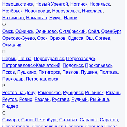
Новошахтинск
,
Новый Уренгой
,
Ногинск
,
Норильск
,
Ноябрьск
,
Новотроицк
,
Новоуральск
,
Николаев
,
Нахчыван
,
Наманган
,
Нукус
,
Навои
О
Омск
,
Обнинск
,
Одинцово
,
Октябрьский
,
Орёл
,
Оренбург
,
Орехово-Зуево
,
Орск
,
Орехов
,
Одесса
,
Ош
,
Оргеев
,
Олмалик
П
Пермь
,
Пенза
,
Первоуральск
,
Петрозаводск
,
Петропавловск-Камчатский
,
Подольск
,
Прокопьевск
,
Псков
,
Пушкино
,
Пятигорск
,
Павлов
,
Пушкин
,
Полтава
,
Павлодар
,
Петропавловск
Р
Ростов-на-Дону
,
Раменское
,
Рубцовск
,
Рыбинск
,
Рязань
,
Реутов
,
Ровно
,
Раздан
,
Рустави
,
Рудный
,
Рыбница
,
Риддер
С
Самара
,
Санкт-Петербург
,
Салават
,
Саранск
,
Саратов
,
Севастополь
,
Северодвинск
,
Северск
,
Сергиев Посад
,