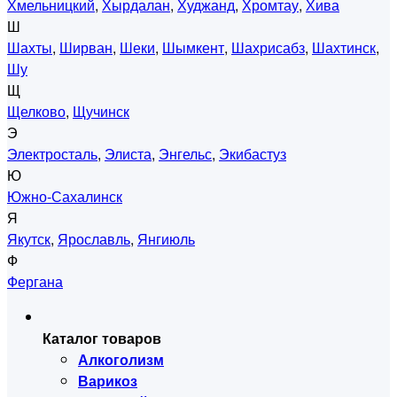
Хмельницкий
,
Хырдалан
,
Худжанд
,
Хромтау
,
Хива
Ш
Шахты
,
Ширван
,
Шеки
,
Шымкент
,
Шахрисабз
,
Шахтинск
,
Шу
Щ
Щелково
,
Щучинск
Э
Электросталь
,
Элиста
,
Энгельс
,
Экибастуз
Ю
Южно-Сахалинск
Я
Якутск
,
Ярославль
,
Янгиюль
Ф
Фергана
Каталог товаров
Алкоголизм
Варикоз