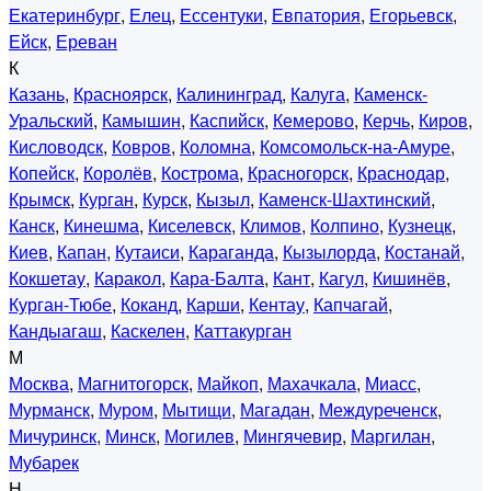
Екатеринбург
,
Елец
,
Ессентуки
,
Евпатория
,
Егорьевск
,
Ейск
,
Ереван
К
Казань
,
Красноярск
,
Калининград
,
Калуга
,
Каменск-
Уральский
,
Камышин
,
Каспийск
,
Кемерово
,
Керчь
,
Киров
,
Кисловодск
,
Ковров
,
Коломна
,
Комсомольск-на-Амуре
,
Копейск
,
Королёв
,
Кострома
,
Красногорск
,
Краснодар
,
Крымск
,
Курган
,
Курск
,
Кызыл
,
Каменск-Шахтинский
,
Канск
,
Кинешма
,
Киселевск
,
Климов
,
Колпино
,
Кузнецк
,
Киев
,
Капан
,
Кутаиси
,
Караганда
,
Кызылорда
,
Костанай
,
Кокшетау
,
Каракол
,
Кара-Балта
,
Кант
,
Кагул
,
Кишинёв
,
Курган-Тюбе
,
Коканд
,
Карши
,
Кентау
,
Капчагай
,
Кандыагаш
,
Каскелен
,
Каттакурган
М
Москва
,
Магнитогорск
,
Майкоп
,
Махачкала
,
Миасс
,
Мурманск
,
Муром
,
Мытищи
,
Магадан
,
Междуреченск
,
Мичуринск
,
Минск
,
Могилев
,
Мингячевир
,
Маргилан
,
Мубарек
Н