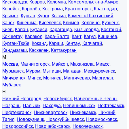
Кисловодск
,
Ковров
,
Коломна
,
Комсомольск-на-Амуре
,
Копейск
,
Королёв
,
Кострома
,
Красногорск
,
Краснодар
,
Крымск
,
Курган
,
Курск
,
Кызыл
,
Каменск-Шахтинский
,
Канск
,
Кинешма
,
Киселевск
,
Климов
,
Колпино
,
Кузнецк
,
Киев
,
Капан
,
Кутаиси
,
Караганда
,
Кызылорда
,
Костанай
,
Кокшетау
,
Каракол
,
Кара-Балта
,
Кант
,
Кагул
,
Кишинёв
,
Курган-Тюбе
,
Коканд
,
Карши
,
Кентау
,
Капчагай
,
Кандыагаш
,
Каскелен
,
Каттакурган
М
Москва
,
Магнитогорск
,
Майкоп
,
Махачкала
,
Миасс
,
Мурманск
,
Муром
,
Мытищи
,
Магадан
,
Междуреченск
,
Мичуринск
,
Минск
,
Могилев
,
Мингячевир
,
Маргилан
,
Мубарек
Н
Нижний Новгород
,
Новосибирск
,
Набережные Челны
,
Назрань
,
Нальчик
,
Находка
,
Невинномысск
,
Нефтекамск
,
Нефтеюганск
,
Нижневартовск
,
Нижнекамск
,
Нижний
Тагил
,
Новокузнецк
,
Новокуйбышевск
,
Новомосковск
,
Новороссийск
,
Новочебоксарск
,
Новочеркасск
,