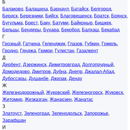
Б
Балаково
,
Балашиха
,
Барнаул
,
Батайск
,
Белгород
,
Бердск
,
Березники
,
Бийск
,
Благовещенск
,
Братск
,
Брянск
,
Бугульма
,
Брест
,
Баку
,
Батуми
,
Байконыр
,
Бишкек
,
Бельцы
,
Бендеры
,
Бухара
,
Бекобод
,
Балхаш
,
Бекабад
Г
Грозный
,
Гатчина
,
Геленджик
,
Глазов
,
Губкин
,
Гомель
,
Гродно
,
Гянджа
,
Гюмри
,
Гулистан
,
Газалкент
Д
Дербент
,
Дзержинск
,
Димитровград
,
Долгопрудный
,
Домодедово
,
Дмитров
,
Дубна
,
Днепр
,
Джалал-Абад
,
Дубоссары
,
Душанбе
,
Джизак
,
Денау
Ж
Железнодорожный
,
Жуковский
,
Железногорск
,
Жуковск
,
Житомир
,
Жезказган
,
Жанаозен
,
Жанатас
З
Златоуст
,
Зеленоград
,
Зеленодольск
,
Запорожье
,
Зарафшан
И