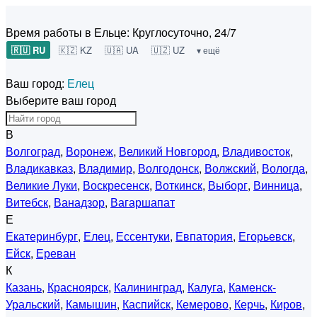
Время работы в Ельце:
Круглосуточно, 24/7
🇷🇺 RU
🇰🇿 KZ
🇺🇦 UA
🇺🇿 UZ
▾ ещё
Ваш город:
Елец
Выберите ваш город
В
Волгоград
,
Воронеж
,
Великий Новгород
,
Владивосток
,
Владикавказ
,
Владимир
,
Волгодонск
,
Волжский
,
Вологда
,
Великие Луки
,
Воскресенск
,
Воткинск
,
Выборг
,
Винница
,
Витебск
,
Ванадзор
,
Вагаршапат
Е
Екатеринбург
,
Елец
,
Ессентуки
,
Евпатория
,
Егорьевск
,
Ейск
,
Ереван
К
Казань
,
Красноярск
,
Калининград
,
Калуга
,
Каменск-
Уральский
,
Камышин
,
Каспийск
,
Кемерово
,
Керчь
,
Киров
,