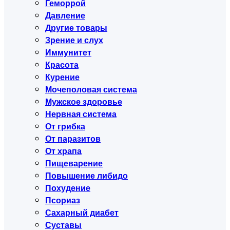
Геморрой
Давление
Другие товары
Зрение и слух
Иммунитет
Красота
Курение
Мочеполовая система
Мужское здоровье
Нервная система
От грибка
От паразитов
От храпа
Пищеварение
Повышение либидо
Похудение
Псориаз
Сахарный диабет
Суставы