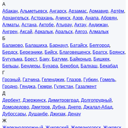
А
Абакан
,
Альметьевск
,
Ангарск
,
Арзамас
,
Армавир
,
Артём
,
Архангельск
,
Астрахань
,
Ачинск
,
Азов
,
Анапа
,
Абовян
,
Алматы
,
Астана
,
Актобе
,
Атырау
,
Актау
,
Андижан
,
Ангрен
,
Аксай
,
Аркалык
,
Аральск
,
Аягоз
,
Алмалык
Б
Балаково
,
Балашиха
,
Барнаул
,
Батайск
,
Белгород
,
Бердск
,
Березники
,
Бийск
,
Благовещенск
,
Братск
,
Брянск
,
Бугульма
,
Брест
,
Баку
,
Батуми
,
Байконыр
,
Бишкек
,
Бельцы
,
Бендеры
,
Бухара
,
Бекобод
,
Балхаш
,
Бекабад
Г
Грозный
,
Гатчина
,
Геленджик
,
Глазов
,
Губкин
,
Гомель
,
Гродно
,
Гянджа
,
Гюмри
,
Гулистан
,
Газалкент
Д
Дербент
,
Дзержинск
,
Димитровград
,
Долгопрудный
,
Домодедово
,
Дмитров
,
Дубна
,
Днепр
,
Джалал-Абад
,
Дубоссары
,
Душанбе
,
Джизак
,
Денау
Ж
Железнодорожный
,
Жуковский
,
Железногорск
,
Жуковск
,