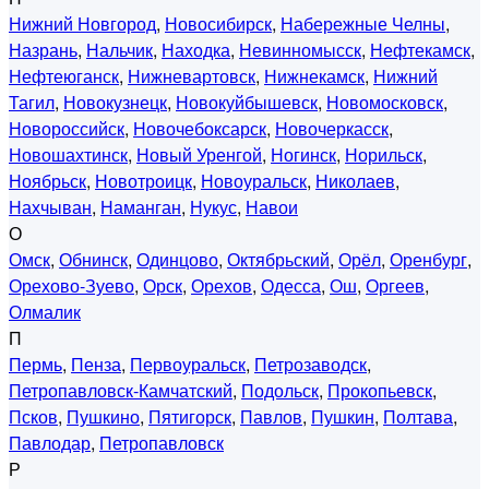
Нижний Новгород
,
Новосибирск
,
Набережные Челны
,
Назрань
,
Нальчик
,
Находка
,
Невинномысск
,
Нефтекамск
,
Нефтеюганск
,
Нижневартовск
,
Нижнекамск
,
Нижний
Тагил
,
Новокузнецк
,
Новокуйбышевск
,
Новомосковск
,
Новороссийск
,
Новочебоксарск
,
Новочеркасск
,
Новошахтинск
,
Новый Уренгой
,
Ногинск
,
Норильск
,
Ноябрьск
,
Новотроицк
,
Новоуральск
,
Николаев
,
Нахчыван
,
Наманган
,
Нукус
,
Навои
О
Омск
,
Обнинск
,
Одинцово
,
Октябрьский
,
Орёл
,
Оренбург
,
Орехово-Зуево
,
Орск
,
Орехов
,
Одесса
,
Ош
,
Оргеев
,
Олмалик
П
Пермь
,
Пенза
,
Первоуральск
,
Петрозаводск
,
Петропавловск-Камчатский
,
Подольск
,
Прокопьевск
,
Псков
,
Пушкино
,
Пятигорск
,
Павлов
,
Пушкин
,
Полтава
,
Павлодар
,
Петропавловск
Р