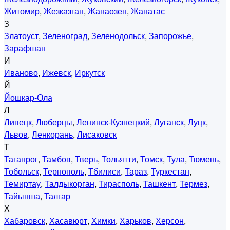
Житомир
,
Жезказган
,
Жанаозен
,
Жанатас
З
Златоуст
,
Зеленоград
,
Зеленодольск
,
Запорожье
,
Зарафшан
И
Иваново
,
Ижевск
,
Иркутск
Й
Йошкар-Ола
Л
Липецк
,
Люберцы
,
Ленинск-Кузнецкий
,
Луганск
,
Луцк
,
Львов
,
Ленкорань
,
Лисаковск
Т
Таганрог
,
Тамбов
,
Тверь
,
Тольятти
,
Томск
,
Тула
,
Тюмень
,
Тобольск
,
Тернополь
,
Тбилиси
,
Тараз
,
Туркестан
,
Темиртау
,
Талдыкорган
,
Тирасполь
,
Ташкент
,
Термез
,
Тайынша
,
Талгар
Х
Хабаровск
,
Хасавюрт
,
Химки
,
Харьков
,
Херсон
,