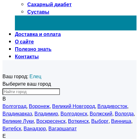
Сахарный диабет
Суставы
Доставка и оплата
О сайте
Полезно знать
Контакты
Ваш город:
Елец
Выберите ваш город
В
Волгоград
,
Воронеж
,
Великий Новгород
,
Владивосток
,
Владикавказ
,
Владимир
,
Волгодонск
,
Волжский
,
Вологда
,
Великие Луки
,
Воскресенск
,
Воткинск
,
Выборг
,
Винница
,
Витебск
,
Ванадзор
,
Вагаршапат
Е