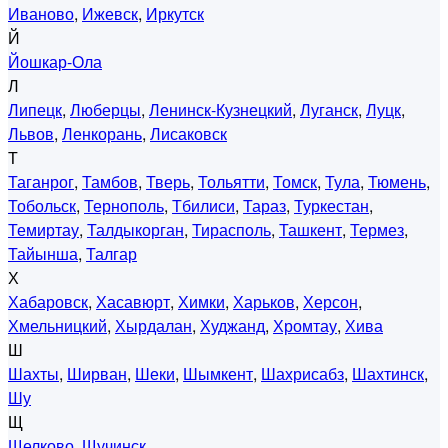
Иваново
,
Ижевск
,
Иркутск
Й
Йошкар-Ола
Л
Липецк
,
Люберцы
,
Ленинск-Кузнецкий
,
Луганск
,
Луцк
,
Львов
,
Ленкорань
,
Лисаковск
Т
Таганрог
,
Тамбов
,
Тверь
,
Тольятти
,
Томск
,
Тула
,
Тюмень
,
Тобольск
,
Тернополь
,
Тбилиси
,
Тараз
,
Туркестан
,
Темиртау
,
Талдыкорган
,
Тирасполь
,
Ташкент
,
Термез
,
Тайынша
,
Талгар
Х
Хабаровск
,
Хасавюрт
,
Химки
,
Харьков
,
Херсон
,
Хмельницкий
,
Хырдалан
,
Худжанд
,
Хромтау
,
Хива
Ш
Шахты
,
Ширван
,
Шеки
,
Шымкент
,
Шахрисабз
,
Шахтинск
,
Шу
Щ
Щелково
,
Щучинск