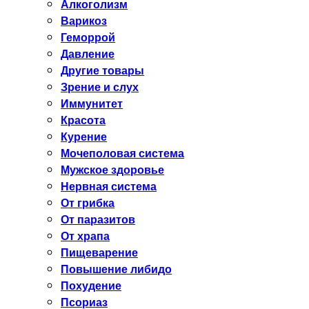
Алкоголизм
Варикоз
Геморрой
Давление
Другие товары
Зрение и слух
Иммунитет
Красота
Курение
Мочеполовая система
Мужское здоровье
Нервная система
От грибка
От паразитов
От храпа
Пищеварение
Повышение либидо
Похудение
Псориаз