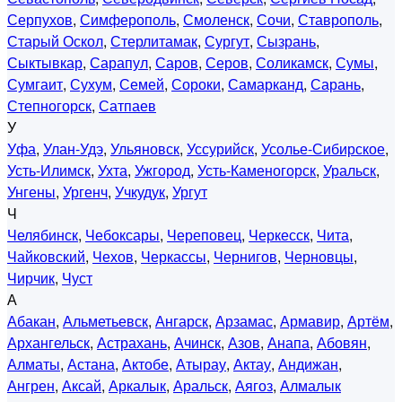
Серпухов
,
Симферополь
,
Смоленск
,
Сочи
,
Ставрополь
,
Старый Оскол
,
Стерлитамак
,
Сургут
,
Сызрань
,
Сыктывкар
,
Сарапул
,
Саров
,
Серов
,
Соликамск
,
Сумы
,
Сумгаит
,
Сухум
,
Семей
,
Сороки
,
Самарканд
,
Сарань
,
Степногорск
,
Сатпаев
У
Уфа
,
Улан-Удэ
,
Ульяновск
,
Уссурийск
,
Усолье-Сибирское
,
Усть-Илимск
,
Ухта
,
Ужгород
,
Усть-Каменогорск
,
Уральск
,
Унгены
,
Ургенч
,
Учкудук
,
Ургут
Ч
Челябинск
,
Чебоксары
,
Череповец
,
Черкесск
,
Чита
,
Чайковский
,
Чехов
,
Черкассы
,
Чернигов
,
Черновцы
,
Чирчик
,
Чуст
А
Абакан
,
Альметьевск
,
Ангарск
,
Арзамас
,
Армавир
,
Артём
,
Архангельск
,
Астрахань
,
Ачинск
,
Азов
,
Анапа
,
Абовян
,
Алматы
,
Астана
,
Актобе
,
Атырау
,
Актау
,
Андижан
,
Ангрен
,
Аксай
,
Аркалык
,
Аральск
,
Аягоз
,
Алмалык