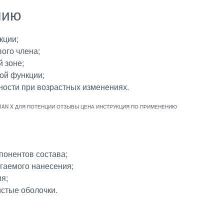
нию
кции;
ого члена;
 зоне;
ой функции;
ности при возрастных изменениях.
онентов состава;
гаемого нанесения;
я;
стые оболочки.