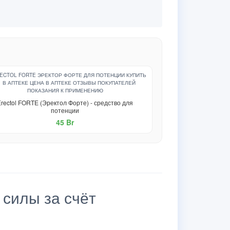
Erectol FORTE (Эректол Форте) - средство для
потенции
45 Br
силы за счёт