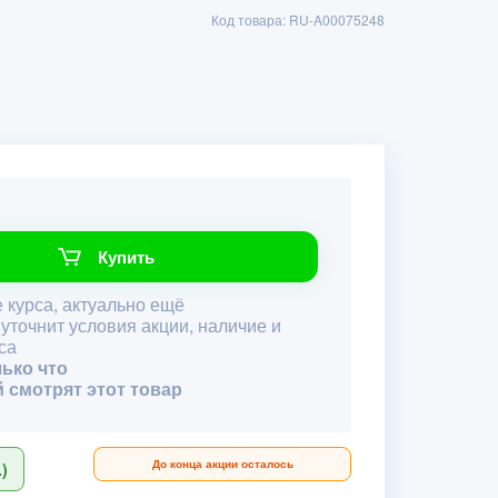
Код товара: RU-A00075248
Купить
 курса, актуально ещё
 уточнит условия акции, наличие и
са
лько что
й смотрят этот товар
До конца акции осталось
)