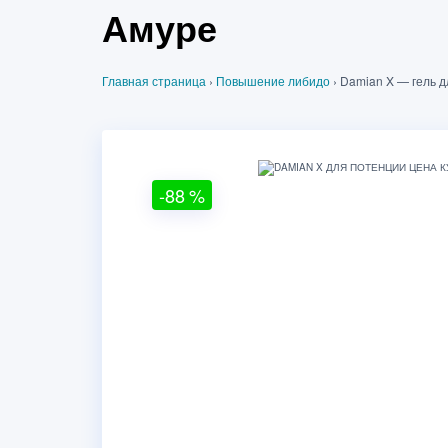
Амуре
Главная страница
›
Повышение либидо
›
Damian X — гель 
-88
%