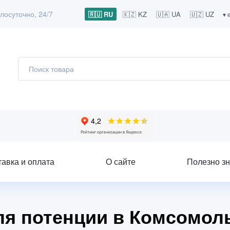
лосуточно, 24/7
🇷🇺 RU
🇰🇿 KZ
🇺🇦 UA
🇺🇿 UZ
▾ 
тавка и оплата
О сайте
Полезно зн
ля потенции в Комсомоль