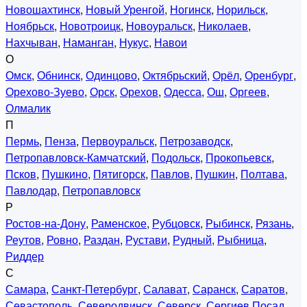
Новошахтинск
,
Новый Уренгой
,
Ногинск
,
Норильск
,
Ноябрьск
,
Новотроицк
,
Новоуральск
,
Николаев
,
Нахчыван
,
Наманган
,
Нукус
,
Навои
О
Омск
,
Обнинск
,
Одинцово
,
Октябрьский
,
Орёл
,
Оренбург
,
Орехово-Зуево
,
Орск
,
Орехов
,
Одесса
,
Ош
,
Оргеев
,
Олмалик
П
Пермь
,
Пенза
,
Первоуральск
,
Петрозаводск
,
Петропавловск-Камчатский
,
Подольск
,
Прокопьевск
,
Псков
,
Пушкино
,
Пятигорск
,
Павлов
,
Пушкин
,
Полтава
,
Павлодар
,
Петропавловск
Р
Ростов-на-Дону
,
Раменское
,
Рубцовск
,
Рыбинск
,
Рязань
,
Реутов
,
Ровно
,
Раздан
,
Рустави
,
Рудный
,
Рыбница
,
Риддер
С
Самара
,
Санкт-Петербург
,
Салават
,
Саранск
,
Саратов
,
Севастополь
,
Северодвинск
,
Северск
,
Сергиев Посад
,