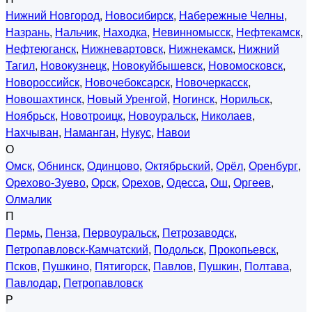
Нижний Новгород
,
Новосибирск
,
Набережные Челны
,
Назрань
,
Нальчик
,
Находка
,
Невинномысск
,
Нефтекамск
,
Нефтеюганск
,
Нижневартовск
,
Нижнекамск
,
Нижний
Тагил
,
Новокузнецк
,
Новокуйбышевск
,
Новомосковск
,
Новороссийск
,
Новочебоксарск
,
Новочеркасск
,
Новошахтинск
,
Новый Уренгой
,
Ногинск
,
Норильск
,
Ноябрьск
,
Новотроицк
,
Новоуральск
,
Николаев
,
Нахчыван
,
Наманган
,
Нукус
,
Навои
О
Омск
,
Обнинск
,
Одинцово
,
Октябрьский
,
Орёл
,
Оренбург
,
Орехово-Зуево
,
Орск
,
Орехов
,
Одесса
,
Ош
,
Оргеев
,
Олмалик
П
Пермь
,
Пенза
,
Первоуральск
,
Петрозаводск
,
Петропавловск-Камчатский
,
Подольск
,
Прокопьевск
,
Псков
,
Пушкино
,
Пятигорск
,
Павлов
,
Пушкин
,
Полтава
,
Павлодар
,
Петропавловск
Р