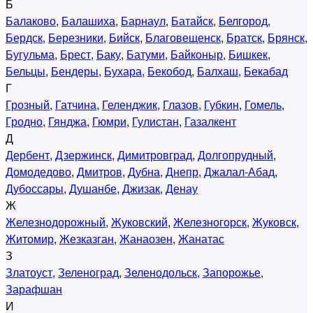
Б
Балаково
,
Балашиха
,
Барнаул
,
Батайск
,
Белгород
,
Бердск
,
Березники
,
Бийск
,
Благовещенск
,
Братск
,
Брянск
,
Бугульма
,
Брест
,
Баку
,
Батуми
,
Байконыр
,
Бишкек
,
Бельцы
,
Бендеры
,
Бухара
,
Бекобод
,
Балхаш
,
Бекабад
Г
Грозный
,
Гатчина
,
Геленджик
,
Глазов
,
Губкин
,
Гомель
,
Гродно
,
Гянджа
,
Гюмри
,
Гулистан
,
Газалкент
Д
Дербент
,
Дзержинск
,
Димитровград
,
Долгопрудный
,
Домодедово
,
Дмитров
,
Дубна
,
Днепр
,
Джалал-Абад
,
Дубоссары
,
Душанбе
,
Джизак
,
Денау
Ж
Железнодорожный
,
Жуковский
,
Железногорск
,
Жуковск
,
Житомир
,
Жезказган
,
Жанаозен
,
Жанатас
З
Златоуст
,
Зеленоград
,
Зеленодольск
,
Запорожье
,
Зарафшан
И