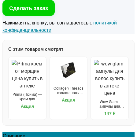
Сделать заказ
Нажимая на кнопку, вы соглашаетесь с
политикой
конфиденциальности
С этим товаром смотрят
Collagen Threads
- коллагеновые
Prima (Прима) —
нити для
крем для
Акция
Wow Glam -
подтяжки лица
омоложения
Акция
ампулы для
волос
147 ₽
Описание