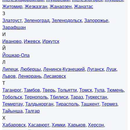
Житомир
,
Жезказган
,
Жанаозен
,
Жанатас
З
Златоуст
,
Зеленоград
,
Зеленодольск
,
Запорожье
,
Зарафшан
И
Иваново
,
Ижевск
,
Иркутск
Й
Йошкар-Ола
Л
Липецк
,
Люберцы
,
Ленинск-Кузнецкий
,
Луганск
,
Луцк
,
Львов
,
Ленкорань
,
Лисаковск
Т
Таганрог
,
Тамбов
,
Тверь
,
Тольятти
,
Томск
,
Тула
,
Тюмень
,
Тобольск
,
Тернополь
,
Тбилиси
,
Тараз
,
Туркестан
,
Темиртау
,
Талдыкорган
,
Тирасполь
,
Ташкент
,
Термез
,
Тайынша
,
Талгар
Х
Хабаровск
,
Хасавюрт
,
Химки
,
Харьков
,
Херсон
,