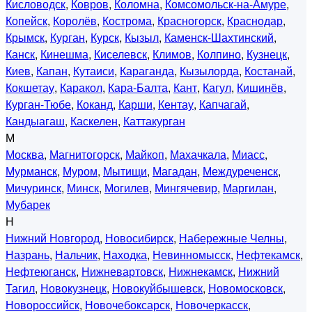
Кисловодск
,
Ковров
,
Коломна
,
Комсомольск-на-Амуре
,
Копейск
,
Королёв
,
Кострома
,
Красногорск
,
Краснодар
,
Крымск
,
Курган
,
Курск
,
Кызыл
,
Каменск-Шахтинский
,
Канск
,
Кинешма
,
Киселевск
,
Климов
,
Колпино
,
Кузнецк
,
Киев
,
Капан
,
Кутаиси
,
Караганда
,
Кызылорда
,
Костанай
,
Кокшетау
,
Каракол
,
Кара-Балта
,
Кант
,
Кагул
,
Кишинёв
,
Курган-Тюбе
,
Коканд
,
Карши
,
Кентау
,
Капчагай
,
Кандыагаш
,
Каскелен
,
Каттакурган
М
Москва
,
Магнитогорск
,
Майкоп
,
Махачкала
,
Миасс
,
Мурманск
,
Муром
,
Мытищи
,
Магадан
,
Междуреченск
,
Мичуринск
,
Минск
,
Могилев
,
Мингячевир
,
Маргилан
,
Мубарек
Н
Нижний Новгород
,
Новосибирск
,
Набережные Челны
,
Назрань
,
Нальчик
,
Находка
,
Невинномысск
,
Нефтекамск
,
Нефтеюганск
,
Нижневартовск
,
Нижнекамск
,
Нижний
Тагил
,
Новокузнецк
,
Новокуйбышевск
,
Новомосковск
,
Новороссийск
,
Новочебоксарск
,
Новочеркасск
,