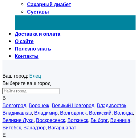
Сахарный диабет
Суставы
Доставка и оплата
О сайте
Полезно знать
Контакты
Ваш город:
Елец
Выберите ваш город
В
Волгоград
,
Воронеж
,
Великий Новгород
,
Владивосток
,
Владикавказ
,
Владимир
,
Волгодонск
,
Волжский
,
Вологда
,
Великие Луки
,
Воскресенск
,
Воткинск
,
Выборг
,
Винница
,
Витебск
,
Ванадзор
,
Вагаршапат
Е