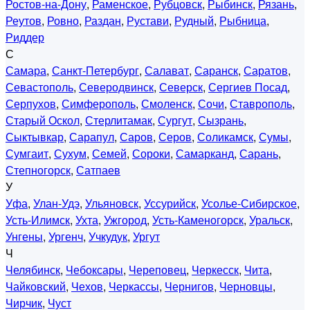
Ростов-на-Дону
,
Раменское
,
Рубцовск
,
Рыбинск
,
Рязань
,
Реутов
,
Ровно
,
Раздан
,
Рустави
,
Рудный
,
Рыбница
,
Риддер
С
Самара
,
Санкт-Петербург
,
Салават
,
Саранск
,
Саратов
,
Севастополь
,
Северодвинск
,
Северск
,
Сергиев Посад
,
Серпухов
,
Симферополь
,
Смоленск
,
Сочи
,
Ставрополь
,
Старый Оскол
,
Стерлитамак
,
Сургут
,
Сызрань
,
Сыктывкар
,
Сарапул
,
Саров
,
Серов
,
Соликамск
,
Сумы
,
Сумгаит
,
Сухум
,
Семей
,
Сороки
,
Самарканд
,
Сарань
,
Степногорск
,
Сатпаев
У
Уфа
,
Улан-Удэ
,
Ульяновск
,
Уссурийск
,
Усолье-Сибирское
,
Усть-Илимск
,
Ухта
,
Ужгород
,
Усть-Каменогорск
,
Уральск
,
Унгены
,
Ургенч
,
Учкудук
,
Ургут
Ч
Челябинск
,
Чебоксары
,
Череповец
,
Черкесск
,
Чита
,
Чайковский
,
Чехов
,
Черкассы
,
Чернигов
,
Черновцы
,
Чирчик
,
Чуст