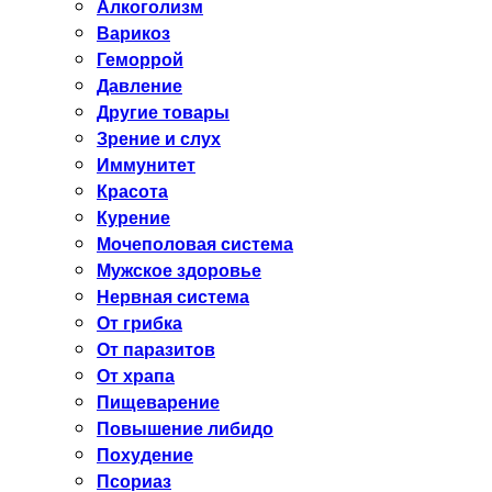
Алкоголизм
Варикоз
Геморрой
Давление
Другие товары
Зрение и слух
Иммунитет
Красота
Курение
Мочеполовая система
Мужское здоровье
Нервная система
От грибка
От паразитов
От храпа
Пищеварение
Повышение либидо
Похудение
Псориаз