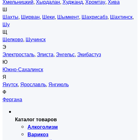
Хмельницкий
,
Хырдалан
,
Худжанд
,
Хромтау
,
Хива
Ш
Шахты
,
Ширван
,
Шеки
,
Шымкент
,
Шахрисабз
,
Шахтинск
,
Шу
Щ
Щелково
,
Щучинск
Э
Электросталь
,
Элиста
,
Энгельс
,
Экибастуз
Ю
Южно-Сахалинск
Я
Якутск
,
Ярославль
,
Янгиюль
Ф
Фергана
Каталог товаров
Алкоголизм
Варикоз