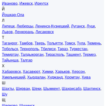
Иваново
,
Ижевск
,
Иркутск
Й
Йошкар-Ола
Л
Липецк
,
Люберцы
,
Ленинск-Кузнецкий
,
Луганск
,
Луцк
,
Львов
,
Ленкорань
,
Лисаковск
Т
Таганрог
,
Тамбов
,
Тверь
,
Тольятти
,
Томск
,
Тула
,
Тюмень
,
Тобольск
,
Тернополь
,
Тбилиси
,
Тараз
,
Туркестан
,
Темиртау
,
Талдыкорган
,
Тирасполь
,
Ташкент
,
Термез
,
Тайынша
,
Талгар
Х
Хабаровск
,
Хасавюрт
,
Химки
,
Харьков
,
Херсон
,
Хмельницкий
,
Хырдалан
,
Худжанд
,
Хромтау
,
Хива
Ш
Шахты
,
Ширван
,
Шеки
,
Шымкент
,
Шахрисабз
,
Шахтинск
,
Шу
Щ
Щелково
,
Щучинск