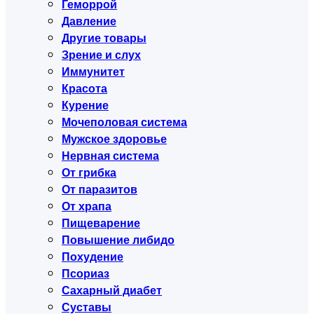
Геморрой
Давление
Другие товары
Зрение и слух
Иммунитет
Красота
Курение
Мочеполовая система
Мужское здоровье
Нервная система
От грибка
От паразитов
От храпа
Пищеварение
Повышение либидо
Похудение
Псориаз
Сахарный диабет
Суставы