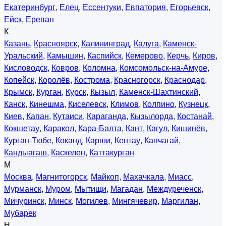
Екатеринбург
,
Елец
,
Ессентуки
,
Евпатория
,
Егорьевск
,
Ейск
,
Ереван
К
Казань
,
Красноярск
,
Калининград
,
Калуга
,
Каменск-
Уральский
,
Камышин
,
Каспийск
,
Кемерово
,
Керчь
,
Киров
,
Кисловодск
,
Ковров
,
Коломна
,
Комсомольск-на-Амуре
,
Копейск
,
Королёв
,
Кострома
,
Красногорск
,
Краснодар
,
Крымск
,
Курган
,
Курск
,
Кызыл
,
Каменск-Шахтинский
,
Канск
,
Кинешма
,
Киселевск
,
Климов
,
Колпино
,
Кузнецк
,
Киев
,
Капан
,
Кутаиси
,
Караганда
,
Кызылорда
,
Костанай
,
Кокшетау
,
Каракол
,
Кара-Балта
,
Кант
,
Кагул
,
Кишинёв
,
Курган-Тюбе
,
Коканд
,
Карши
,
Кентау
,
Капчагай
,
Кандыагаш
,
Каскелен
,
Каттакурган
М
Москва
,
Магнитогорск
,
Майкоп
,
Махачкала
,
Миасс
,
Мурманск
,
Муром
,
Мытищи
,
Магадан
,
Междуреченск
,
Мичуринск
,
Минск
,
Могилев
,
Мингячевир
,
Маргилан
,
Мубарек
Н