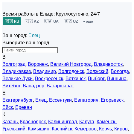
Время работы в Ельце:
Круглосуточно, 24/7
🇷🇺 RU
🇰🇿 KZ
🇺🇦 UA
🇺🇿 UZ
▾ ещё
Ваш город:
Елец
Выберите ваш город
В
Волгоград
,
Воронеж
,
Великий Новгород
,
Владивосток
,
Владикавказ
,
Владимир
,
Волгодонск
,
Волжский
,
Вологда
,
Великие Луки
,
Воскресенск
,
Воткинск
,
Выборг
,
Винница
,
Витебск
,
Ванадзор
,
Вагаршапат
Е
Екатеринбург
,
Елец
,
Ессентуки
,
Евпатория
,
Егорьевск
,
Ейск
,
Ереван
К
Казань
,
Красноярск
,
Калининград
,
Калуга
,
Каменск-
Уральский
,
Камышин
,
Каспийск
,
Кемерово
,
Керчь
,
Киров
,