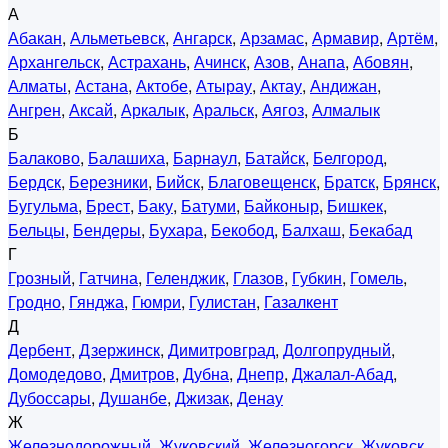
А
Абакан
,
Альметьевск
,
Ангарск
,
Арзамас
,
Армавир
,
Артём
,
Архангельск
,
Астрахань
,
Ачинск
,
Азов
,
Анапа
,
Абовян
,
Алматы
,
Астана
,
Актобе
,
Атырау
,
Актау
,
Андижан
,
Ангрен
,
Аксай
,
Аркалык
,
Аральск
,
Аягоз
,
Алмалык
Б
Балаково
,
Балашиха
,
Барнаул
,
Батайск
,
Белгород
,
Бердск
,
Березники
,
Бийск
,
Благовещенск
,
Братск
,
Брянск
,
Бугульма
,
Брест
,
Баку
,
Батуми
,
Байконыр
,
Бишкек
,
Бельцы
,
Бендеры
,
Бухара
,
Бекобод
,
Балхаш
,
Бекабад
Г
Грозный
,
Гатчина
,
Геленджик
,
Глазов
,
Губкин
,
Гомель
,
Гродно
,
Гянджа
,
Гюмри
,
Гулистан
,
Газалкент
Д
Дербент
,
Дзержинск
,
Димитровград
,
Долгопрудный
,
Домодедово
,
Дмитров
,
Дубна
,
Днепр
,
Джалал-Абад
,
Дубоссары
,
Душанбе
,
Джизак
,
Денау
Ж
Железнодорожный
,
Жуковский
,
Железногорск
,
Жуковск
,