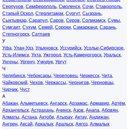
Серпухов
,
Симферополь
,
Смоленск
,
Сочи
,
Ставрополь
,
Старый Оскол
,
Стерлитамак
,
Сургут
,
Сызрань
,
Сыктывкар
,
Сарапул
,
Саров
,
Серов
,
Соликамск
,
Сумы
,
Сумгаит
,
Сухум
,
Семей
,
Сороки
,
Самарканд
,
Сарань
,
Степногорск
,
Сатпаев
У
Уфа
,
Улан-Удэ
,
Ульяновск
,
Уссурийск
,
Усолье-Сибирское
,
Усть-Илимск
,
Ухта
,
Ужгород
,
Усть-Каменогорск
,
Уральск
,
Унгены
,
Ургенч
,
Учкудук
,
Ургут
Ч
Челябинск
,
Чебоксары
,
Череповец
,
Черкесск
,
Чита
,
Чайковский
,
Чехов
,
Черкассы
,
Чернигов
,
Черновцы
,
Чирчик
,
Чуст
А
Абакан
,
Альметьевск
,
Ангарск
,
Арзамас
,
Армавир
,
Артём
,
Архангельск
,
Астрахань
,
Ачинск
,
Азов
,
Анапа
,
Абовян
,
Алматы
,
Астана
,
Актобе
,
Атырау
,
Актау
,
Андижан
,
Ангрен
,
Аксай
,
Аркалык
,
Аральск
,
Аягоз
,
Алмалык