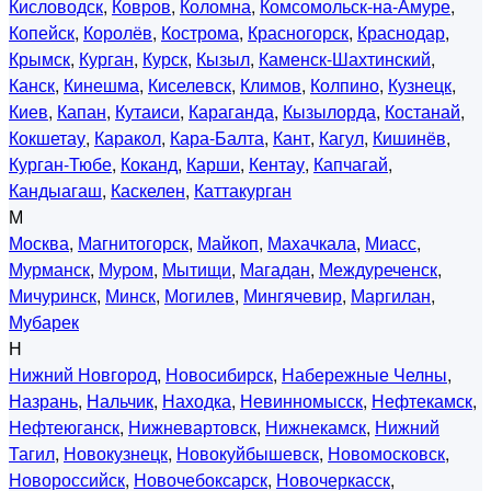
Кисловодск
,
Ковров
,
Коломна
,
Комсомольск-на-Амуре
,
Копейск
,
Королёв
,
Кострома
,
Красногорск
,
Краснодар
,
Крымск
,
Курган
,
Курск
,
Кызыл
,
Каменск-Шахтинский
,
Канск
,
Кинешма
,
Киселевск
,
Климов
,
Колпино
,
Кузнецк
,
Киев
,
Капан
,
Кутаиси
,
Караганда
,
Кызылорда
,
Костанай
,
Кокшетау
,
Каракол
,
Кара-Балта
,
Кант
,
Кагул
,
Кишинёв
,
Курган-Тюбе
,
Коканд
,
Карши
,
Кентау
,
Капчагай
,
Кандыагаш
,
Каскелен
,
Каттакурган
М
Москва
,
Магнитогорск
,
Майкоп
,
Махачкала
,
Миасс
,
Мурманск
,
Муром
,
Мытищи
,
Магадан
,
Междуреченск
,
Мичуринск
,
Минск
,
Могилев
,
Мингячевир
,
Маргилан
,
Мубарек
Н
Нижний Новгород
,
Новосибирск
,
Набережные Челны
,
Назрань
,
Нальчик
,
Находка
,
Невинномысск
,
Нефтекамск
,
Нефтеюганск
,
Нижневартовск
,
Нижнекамск
,
Нижний
Тагил
,
Новокузнецк
,
Новокуйбышевск
,
Новомосковск
,
Новороссийск
,
Новочебоксарск
,
Новочеркасск
,