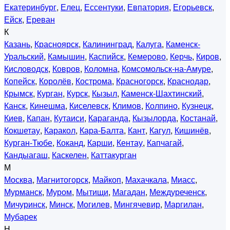
Екатеринбург
,
Елец
,
Ессентуки
,
Евпатория
,
Егорьевск
,
Ейск
,
Ереван
К
Казань
,
Красноярск
,
Калининград
,
Калуга
,
Каменск-
Уральский
,
Камышин
,
Каспийск
,
Кемерово
,
Керчь
,
Киров
,
Кисловодск
,
Ковров
,
Коломна
,
Комсомольск-на-Амуре
,
Копейск
,
Королёв
,
Кострома
,
Красногорск
,
Краснодар
,
Крымск
,
Курган
,
Курск
,
Кызыл
,
Каменск-Шахтинский
,
Канск
,
Кинешма
,
Киселевск
,
Климов
,
Колпино
,
Кузнецк
,
Киев
,
Капан
,
Кутаиси
,
Караганда
,
Кызылорда
,
Костанай
,
Кокшетау
,
Каракол
,
Кара-Балта
,
Кант
,
Кагул
,
Кишинёв
,
Курган-Тюбе
,
Коканд
,
Карши
,
Кентау
,
Капчагай
,
Кандыагаш
,
Каскелен
,
Каттакурган
М
Москва
,
Магнитогорск
,
Майкоп
,
Махачкала
,
Миасс
,
Мурманск
,
Муром
,
Мытищи
,
Магадан
,
Междуреченск
,
Мичуринск
,
Минск
,
Могилев
,
Мингячевир
,
Маргилан
,
Мубарек
Н