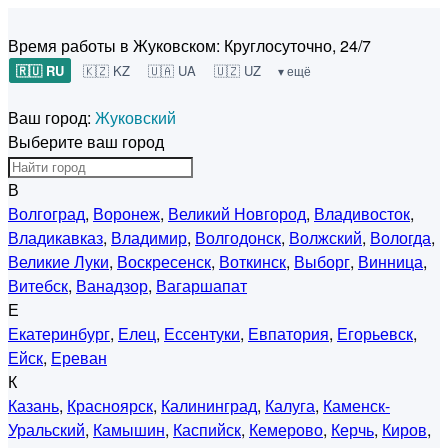
Время работы в Жуковском:
Круглосуточно, 24/7
🇷🇺 RU
🇰🇿 KZ
🇺🇦 UA
🇺🇿 UZ
▾ ещё
Ваш город:
Жуковский
Выберите ваш город
В
Волгоград
,
Воронеж
,
Великий Новгород
,
Владивосток
,
Владикавказ
,
Владимир
,
Волгодонск
,
Волжский
,
Вологда
,
Великие Луки
,
Воскресенск
,
Воткинск
,
Выборг
,
Винница
,
Витебск
,
Ванадзор
,
Вагаршапат
Е
Екатеринбург
,
Елец
,
Ессентуки
,
Евпатория
,
Егорьевск
,
Ейск
,
Ереван
К
Казань
,
Красноярск
,
Калининград
,
Калуга
,
Каменск-
Уральский
,
Камышин
,
Каспийск
,
Кемерово
,
Керчь
,
Киров
,