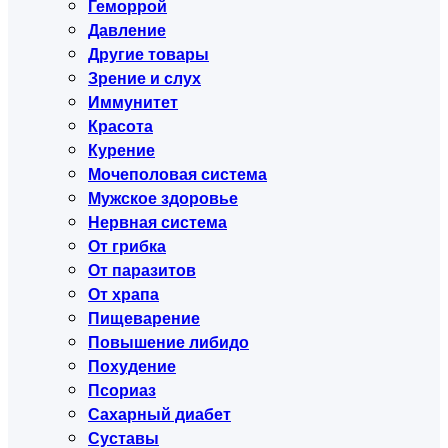
Геморрой
Давление
Другие товары
Зрение и слух
Иммунитет
Красота
Курение
Мочеполовая система
Мужское здоровье
Нервная система
От грибка
От паразитов
От храпа
Пищеварение
Повышение либидо
Похудение
Псориаз
Сахарный диабет
Суставы