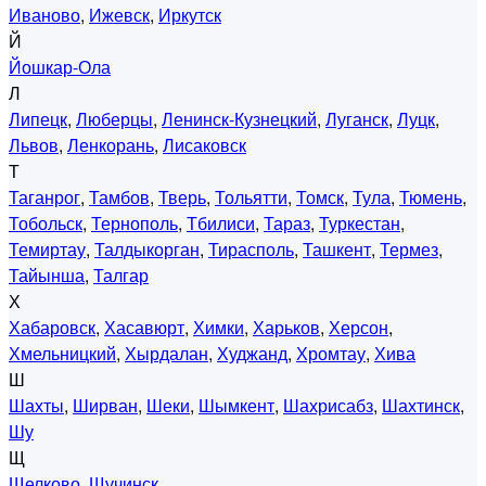
Иваново
,
Ижевск
,
Иркутск
Й
Йошкар-Ола
Л
Липецк
,
Люберцы
,
Ленинск-Кузнецкий
,
Луганск
,
Луцк
,
Львов
,
Ленкорань
,
Лисаковск
Т
Таганрог
,
Тамбов
,
Тверь
,
Тольятти
,
Томск
,
Тула
,
Тюмень
,
Тобольск
,
Тернополь
,
Тбилиси
,
Тараз
,
Туркестан
,
Темиртау
,
Талдыкорган
,
Тирасполь
,
Ташкент
,
Термез
,
Тайынша
,
Талгар
Х
Хабаровск
,
Хасавюрт
,
Химки
,
Харьков
,
Херсон
,
Хмельницкий
,
Хырдалан
,
Худжанд
,
Хромтау
,
Хива
Ш
Шахты
,
Ширван
,
Шеки
,
Шымкент
,
Шахрисабз
,
Шахтинск
,
Шу
Щ
Щелково
,
Щучинск