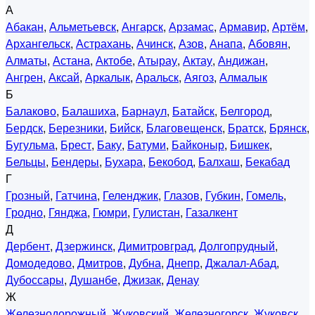
А
Абакан
,
Альметьевск
,
Ангарск
,
Арзамас
,
Армавир
,
Артём
,
Архангельск
,
Астрахань
,
Ачинск
,
Азов
,
Анапа
,
Абовян
,
Алматы
,
Астана
,
Актобе
,
Атырау
,
Актау
,
Андижан
,
Ангрен
,
Аксай
,
Аркалык
,
Аральск
,
Аягоз
,
Алмалык
Б
Балаково
,
Балашиха
,
Барнаул
,
Батайск
,
Белгород
,
Бердск
,
Березники
,
Бийск
,
Благовещенск
,
Братск
,
Брянск
,
Бугульма
,
Брест
,
Баку
,
Батуми
,
Байконыр
,
Бишкек
,
Бельцы
,
Бендеры
,
Бухара
,
Бекобод
,
Балхаш
,
Бекабад
Г
Грозный
,
Гатчина
,
Геленджик
,
Глазов
,
Губкин
,
Гомель
,
Гродно
,
Гянджа
,
Гюмри
,
Гулистан
,
Газалкент
Д
Дербент
,
Дзержинск
,
Димитровград
,
Долгопрудный
,
Домодедово
,
Дмитров
,
Дубна
,
Днепр
,
Джалал-Абад
,
Дубоссары
,
Душанбе
,
Джизак
,
Денау
Ж
Железнодорожный
,
Жуковский
,
Железногорск
,
Жуковск
,