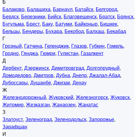
Б
Балаково
,
Балашиха
,
Барнаул
,
Батайск
,
Белгород
,
Бердск
,
Березники
,
Бийск
,
Благовещенск
,
Братск
,
Брянск
,
Бугульма
,
Брест
,
Баку
,
Батуми
,
Байконыр
,
Бишкек
,
Бельцы
,
Бендеры
,
Бухара
,
Бекобод
,
Балхаш
,
Бекабад
Г
Грозный
,
Гатчина
,
Геленджик
,
Глазов
,
Губкин
,
Гомель
,
Гродно
,
Гянджа
,
Гюмри
,
Гулистан
,
Газалкент
Д
Дербент
,
Дзержинск
,
Димитровград
,
Долгопрудный
,
Домодедово
,
Дмитров
,
Дубна
,
Днепр
,
Джалал-Абад
,
Дубоссары
,
Душанбе
,
Джизак
,
Денау
Ж
Железнодорожный
,
Жуковский
,
Железногорск
,
Жуковск
,
Житомир
,
Жезказган
,
Жанаозен
,
Жанатас
З
Златоуст
,
Зеленоград
,
Зеленодольск
,
Запорожье
,
Зарафшан
И