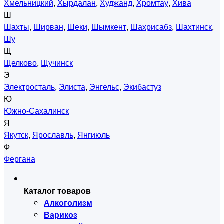
Хмельницкий
,
Хырдалан
,
Худжанд
,
Хромтау
,
Хива
Ш
Шахты
,
Ширван
,
Шеки
,
Шымкент
,
Шахрисабз
,
Шахтинск
,
Шу
Щ
Щелково
,
Щучинск
Э
Электросталь
,
Элиста
,
Энгельс
,
Экибастуз
Ю
Южно-Сахалинск
Я
Якутск
,
Ярославль
,
Янгиюль
Ф
Фергана
Каталог товаров
Алкоголизм
Варикоз