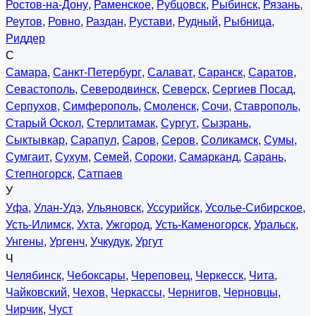
Ростов-на-Дону
,
Раменское
,
Рубцовск
,
Рыбинск
,
Рязань
,
Реутов
,
Ровно
,
Раздан
,
Рустави
,
Рудный
,
Рыбница
,
Риддер
С
Самара
,
Санкт-Петербург
,
Салават
,
Саранск
,
Саратов
,
Севастополь
,
Северодвинск
,
Северск
,
Сергиев Посад
,
Серпухов
,
Симферополь
,
Смоленск
,
Сочи
,
Ставрополь
,
Старый Оскол
,
Стерлитамак
,
Сургут
,
Сызрань
,
Сыктывкар
,
Сарапул
,
Саров
,
Серов
,
Соликамск
,
Сумы
,
Сумгаит
,
Сухум
,
Семей
,
Сороки
,
Самарканд
,
Сарань
,
Степногорск
,
Сатпаев
У
Уфа
,
Улан-Удэ
,
Ульяновск
,
Уссурийск
,
Усолье-Сибирское
,
Усть-Илимск
,
Ухта
,
Ужгород
,
Усть-Каменогорск
,
Уральск
,
Унгены
,
Ургенч
,
Учкудук
,
Ургут
Ч
Челябинск
,
Чебоксары
,
Череповец
,
Черкесск
,
Чита
,
Чайковский
,
Чехов
,
Черкассы
,
Чернигов
,
Черновцы
,
Чирчик
,
Чуст