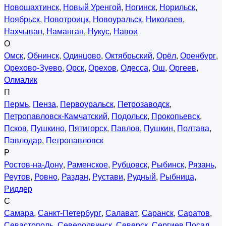
Новошахтинск
,
Новый Уренгой
,
Ногинск
,
Норильск
,
Ноябрьск
,
Новотроицк
,
Новоуральск
,
Николаев
,
Нахчыван
,
Наманган
,
Нукус
,
Навои
О
Омск
,
Обнинск
,
Одинцово
,
Октябрьский
,
Орёл
,
Оренбург
,
Орехово-Зуево
,
Орск
,
Орехов
,
Одесса
,
Ош
,
Оргеев
,
Олмалик
П
Пермь
,
Пенза
,
Первоуральск
,
Петрозаводск
,
Петропавловск-Камчатский
,
Подольск
,
Прокопьевск
,
Псков
,
Пушкино
,
Пятигорск
,
Павлов
,
Пушкин
,
Полтава
,
Павлодар
,
Петропавловск
Р
Ростов-на-Дону
,
Раменское
,
Рубцовск
,
Рыбинск
,
Рязань
,
Реутов
,
Ровно
,
Раздан
,
Рустави
,
Рудный
,
Рыбница
,
Риддер
С
Самара
,
Санкт-Петербург
,
Салават
,
Саранск
,
Саратов
,
Севастополь
,
Северодвинск
,
Северск
,
Сергиев Посад
,