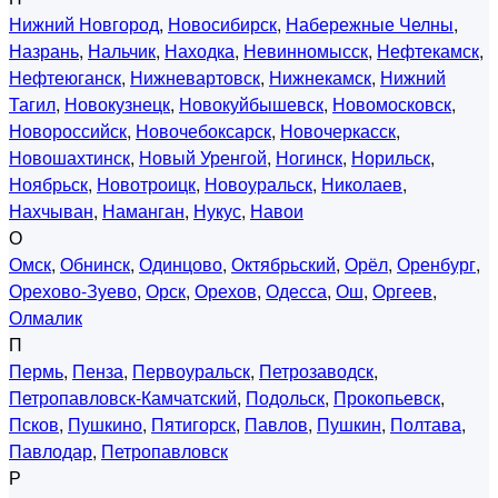
Нижний Новгород
,
Новосибирск
,
Набережные Челны
,
Назрань
,
Нальчик
,
Находка
,
Невинномысск
,
Нефтекамск
,
Нефтеюганск
,
Нижневартовск
,
Нижнекамск
,
Нижний
Тагил
,
Новокузнецк
,
Новокуйбышевск
,
Новомосковск
,
Новороссийск
,
Новочебоксарск
,
Новочеркасск
,
Новошахтинск
,
Новый Уренгой
,
Ногинск
,
Норильск
,
Ноябрьск
,
Новотроицк
,
Новоуральск
,
Николаев
,
Нахчыван
,
Наманган
,
Нукус
,
Навои
О
Омск
,
Обнинск
,
Одинцово
,
Октябрьский
,
Орёл
,
Оренбург
,
Орехово-Зуево
,
Орск
,
Орехов
,
Одесса
,
Ош
,
Оргеев
,
Олмалик
П
Пермь
,
Пенза
,
Первоуральск
,
Петрозаводск
,
Петропавловск-Камчатский
,
Подольск
,
Прокопьевск
,
Псков
,
Пушкино
,
Пятигорск
,
Павлов
,
Пушкин
,
Полтава
,
Павлодар
,
Петропавловск
Р