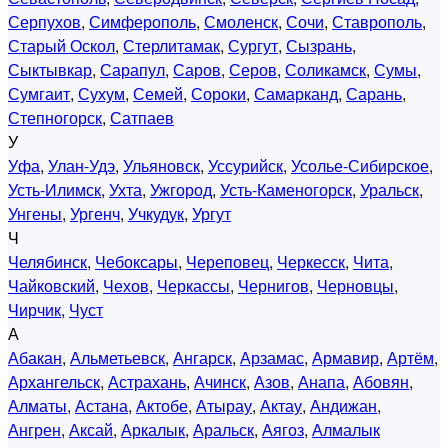
Серпухов
,
Симферополь
,
Смоленск
,
Сочи
,
Ставрополь
,
Старый Оскол
,
Стерлитамак
,
Сургут
,
Сызрань
,
Сыктывкар
,
Сарапул
,
Саров
,
Серов
,
Соликамск
,
Сумы
,
Сумгаит
,
Сухум
,
Семей
,
Сороки
,
Самарканд
,
Сарань
,
Степногорск
,
Сатпаев
У
Уфа
,
Улан-Удэ
,
Ульяновск
,
Уссурийск
,
Усолье-Сибирское
,
Усть-Илимск
,
Ухта
,
Ужгород
,
Усть-Каменогорск
,
Уральск
,
Унгены
,
Ургенч
,
Учкудук
,
Ургут
Ч
Челябинск
,
Чебоксары
,
Череповец
,
Черкесск
,
Чита
,
Чайковский
,
Чехов
,
Черкассы
,
Чернигов
,
Черновцы
,
Чирчик
,
Чуст
А
Абакан
,
Альметьевск
,
Ангарск
,
Арзамас
,
Армавир
,
Артём
,
Архангельск
,
Астрахань
,
Ачинск
,
Азов
,
Анапа
,
Абовян
,
Алматы
,
Астана
,
Актобе
,
Атырау
,
Актау
,
Андижан
,
Ангрен
,
Аксай
,
Аркалык
,
Аральск
,
Аягоз
,
Алмалык