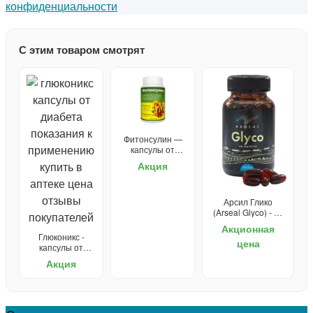
конфиденциальности
С этим товаром смотрят
Фитонсулин —
капсулы от
диабета
Акция
Арсил Глико
(Arseal Glyco) - от
диабета
Акционная
Глюконикс -
цена
капсулы от
диабета
Акция