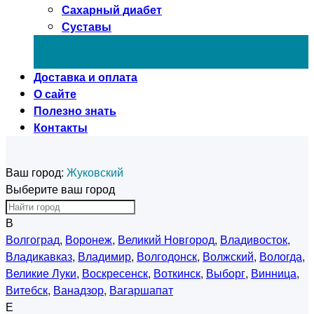
Сахарный диабет
Суставы
Доставка и оплата
О сайте
Полезно знать
Контакты
Ваш город:
Жуковский
Выберите ваш город
В
Волгоград
,
Воронеж
,
Великий Новгород
,
Владивосток
,
Владикавказ
,
Владимир
,
Волгодонск
,
Волжский
,
Вологда
,
Великие Луки
,
Воскресенск
,
Воткинск
,
Выборг
,
Винница
,
Витебск
,
Ванадзор
,
Вагаршапат
Е