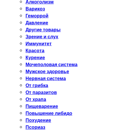
Алкоголизм
Варикоз
Геморрой
Давление
Другие товары
Зрение и слух
Иммунитет
Красота
Курение
Мочеполовая система
Мужское здоровье
Нервная система
От грибка
От паразитов
От храпа
Пищеварение
Повышение либидо
Похудение
Псориаз