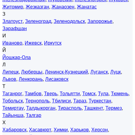
Житомир
,
Жезказган
,
Жанаозен
,
Жанатас
З
Златоуст
,
Зеленоград
,
Зеленодольск
,
Запорожье
,
Зарафшан
И
Иваново
,
Ижевск
,
Иркутск
Й
Йошкар-Ола
Л
Липецк
,
Люберцы
,
Ленинск-Кузнецкий
,
Луганск
,
Луцк
,
Львов
,
Ленкорань
,
Лисаковск
Т
Таганрог
,
Тамбов
,
Тверь
,
Тольятти
,
Томск
,
Тула
,
Тюмень
,
Тобольск
,
Тернополь
,
Тбилиси
,
Тараз
,
Туркестан
,
Темиртау
,
Талдыкорган
,
Тирасполь
,
Ташкент
,
Термез
,
Тайынша
,
Талгар
Х
Хабаровск
,
Хасавюрт
,
Химки
,
Харьков
,
Херсон
,