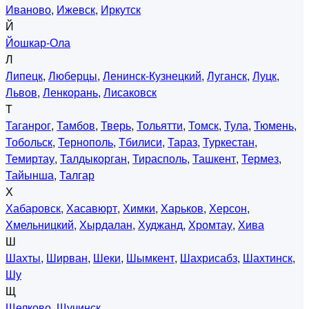
Иваново
,
Ижевск
,
Иркутск
Й
Йошкар-Ола
Л
Липецк
,
Люберцы
,
Ленинск-Кузнецкий
,
Луганск
,
Луцк
,
Львов
,
Ленкорань
,
Лисаковск
Т
Таганрог
,
Тамбов
,
Тверь
,
Тольятти
,
Томск
,
Тула
,
Тюмень
,
Тобольск
,
Тернополь
,
Тбилиси
,
Тараз
,
Туркестан
,
Темиртау
,
Талдыкорган
,
Тирасполь
,
Ташкент
,
Термез
,
Тайынша
,
Талгар
Х
Хабаровск
,
Хасавюрт
,
Химки
,
Харьков
,
Херсон
,
Хмельницкий
,
Хырдалан
,
Худжанд
,
Хромтау
,
Хива
Ш
Шахты
,
Ширван
,
Шеки
,
Шымкент
,
Шахрисабз
,
Шахтинск
,
Шу
Щ
Щелково
,
Щучинск