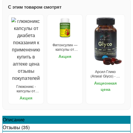
С этим товаром смотрят
Фитонсулин —
капсулы от
диабета
Акция
Арсил Глико
(Arseal Glyco) - от
диабета
Акционная
Глюконикс -
цена
капсулы от
диабета
Акция
Описание
Отзывы (35)