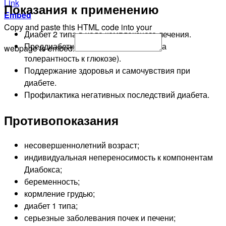
Link
Показания к применению
Embed
Copy and paste this HTML code into your
Диабет 2 типа в ходе комплексного лечения.
Преддиабетное состояние (нарушена
webpage to embed.
толерантность к глюкозе).
Поддержание здоровья и самочувствия при
диабете.
Профилактика негативных последствий диабета.
Противопоказания
несовершеннолетний возраст;
индивидуальная непереносимость к компонентам
Диабокса;
беременность;
кормление грудью;
диабет 1 типа;
серьезные заболевания почек и печени;