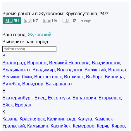
Время работы в Жуковском:
Круглосуточно, 24/7
🇷🇺 RU
🇰🇿 KZ
🇺🇦 UA
🇺🇿 UZ
▾ ещё
Ваш город:
Жуковский
Выберите ваш город
В
Волгоград
,
Воронеж
,
Великий Новгород
,
Владивосток
,
Владикавказ
,
Владимир
,
Волгодонск
,
Волжский
,
Вологда
,
Великие Луки
,
Воскресенск
,
Воткинск
,
Выборг
,
Винница
,
Витебск
,
Ванадзор
,
Вагаршапат
Е
Екатеринбург
,
Елец
,
Ессентуки
,
Евпатория
,
Егорьевск
,
Ейск
,
Ереван
К
Казань
,
Красноярск
,
Калининград
,
Калуга
,
Каменск-
Уральский
,
Камышин
,
Каспийск
,
Кемерово
,
Керчь
,
Киров
,