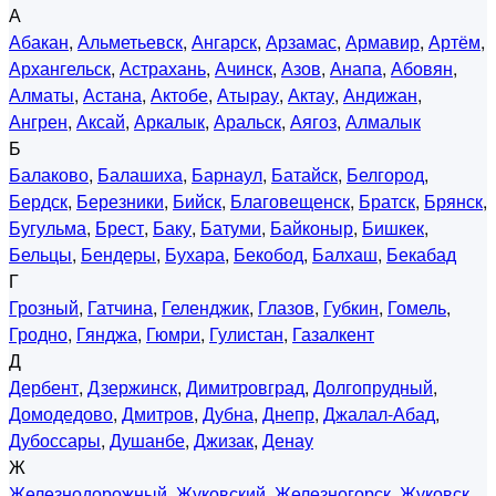
А
Абакан
,
Альметьевск
,
Ангарск
,
Арзамас
,
Армавир
,
Артём
,
Архангельск
,
Астрахань
,
Ачинск
,
Азов
,
Анапа
,
Абовян
,
Алматы
,
Астана
,
Актобе
,
Атырау
,
Актау
,
Андижан
,
Ангрен
,
Аксай
,
Аркалык
,
Аральск
,
Аягоз
,
Алмалык
Б
Балаково
,
Балашиха
,
Барнаул
,
Батайск
,
Белгород
,
Бердск
,
Березники
,
Бийск
,
Благовещенск
,
Братск
,
Брянск
,
Бугульма
,
Брест
,
Баку
,
Батуми
,
Байконыр
,
Бишкек
,
Бельцы
,
Бендеры
,
Бухара
,
Бекобод
,
Балхаш
,
Бекабад
Г
Грозный
,
Гатчина
,
Геленджик
,
Глазов
,
Губкин
,
Гомель
,
Гродно
,
Гянджа
,
Гюмри
,
Гулистан
,
Газалкент
Д
Дербент
,
Дзержинск
,
Димитровград
,
Долгопрудный
,
Домодедово
,
Дмитров
,
Дубна
,
Днепр
,
Джалал-Абад
,
Дубоссары
,
Душанбе
,
Джизак
,
Денау
Ж
Железнодорожный
,
Жуковский
,
Железногорск
,
Жуковск
,