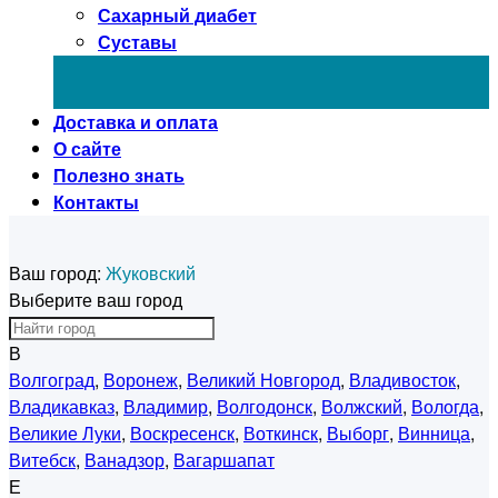
Сахарный диабет
Суставы
Доставка и оплата
О сайте
Полезно знать
Контакты
Ваш город:
Жуковский
Выберите ваш город
В
Волгоград
,
Воронеж
,
Великий Новгород
,
Владивосток
,
Владикавказ
,
Владимир
,
Волгодонск
,
Волжский
,
Вологда
,
Великие Луки
,
Воскресенск
,
Воткинск
,
Выборг
,
Винница
,
Витебск
,
Ванадзор
,
Вагаршапат
Е