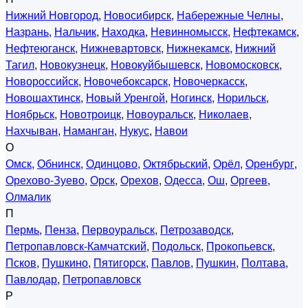
Нижний Новгород
,
Новосибирск
,
Набережные Челны
,
Назрань
,
Нальчик
,
Находка
,
Невинномысск
,
Нефтекамск
,
Нефтеюганск
,
Нижневартовск
,
Нижнекамск
,
Нижний
Тагил
,
Новокузнецк
,
Новокуйбышевск
,
Новомосковск
,
Новороссийск
,
Новочебоксарск
,
Новочеркасск
,
Новошахтинск
,
Новый Уренгой
,
Ногинск
,
Норильск
,
Ноябрьск
,
Новотроицк
,
Новоуральск
,
Николаев
,
Нахчыван
,
Наманган
,
Нукус
,
Навои
О
Омск
,
Обнинск
,
Одинцово
,
Октябрьский
,
Орёл
,
Оренбург
,
Орехово-Зуево
,
Орск
,
Орехов
,
Одесса
,
Ош
,
Оргеев
,
Олмалик
П
Пермь
,
Пенза
,
Первоуральск
,
Петрозаводск
,
Петропавловск-Камчатский
,
Подольск
,
Прокопьевск
,
Псков
,
Пушкино
,
Пятигорск
,
Павлов
,
Пушкин
,
Полтава
,
Павлодар
,
Петропавловск
Р