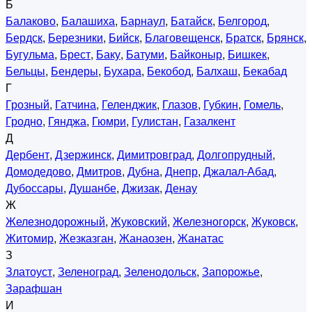
Б
Балаково
,
Балашиха
,
Барнаул
,
Батайск
,
Белгород
,
Бердск
,
Березники
,
Бийск
,
Благовещенск
,
Братск
,
Брянск
,
Бугульма
,
Брест
,
Баку
,
Батуми
,
Байконыр
,
Бишкек
,
Бельцы
,
Бендеры
,
Бухара
,
Бекобод
,
Балхаш
,
Бекабад
Г
Грозный
,
Гатчина
,
Геленджик
,
Глазов
,
Губкин
,
Гомель
,
Гродно
,
Гянджа
,
Гюмри
,
Гулистан
,
Газалкент
Д
Дербент
,
Дзержинск
,
Димитровград
,
Долгопрудный
,
Домодедово
,
Дмитров
,
Дубна
,
Днепр
,
Джалал-Абад
,
Дубоссары
,
Душанбе
,
Джизак
,
Денау
Ж
Железнодорожный
,
Жуковский
,
Железногорск
,
Жуковск
,
Житомир
,
Жезказган
,
Жанаозен
,
Жанатас
З
Златоуст
,
Зеленоград
,
Зеленодольск
,
Запорожье
,
Зарафшан
И