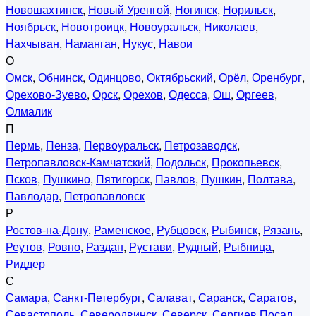
Новошахтинск
,
Новый Уренгой
,
Ногинск
,
Норильск
,
Ноябрьск
,
Новотроицк
,
Новоуральск
,
Николаев
,
Нахчыван
,
Наманган
,
Нукус
,
Навои
О
Омск
,
Обнинск
,
Одинцово
,
Октябрьский
,
Орёл
,
Оренбург
,
Орехово-Зуево
,
Орск
,
Орехов
,
Одесса
,
Ош
,
Оргеев
,
Олмалик
П
Пермь
,
Пенза
,
Первоуральск
,
Петрозаводск
,
Петропавловск-Камчатский
,
Подольск
,
Прокопьевск
,
Псков
,
Пушкино
,
Пятигорск
,
Павлов
,
Пушкин
,
Полтава
,
Павлодар
,
Петропавловск
Р
Ростов-на-Дону
,
Раменское
,
Рубцовск
,
Рыбинск
,
Рязань
,
Реутов
,
Ровно
,
Раздан
,
Рустави
,
Рудный
,
Рыбница
,
Риддер
С
Самара
,
Санкт-Петербург
,
Салават
,
Саранск
,
Саратов
,
Севастополь
,
Северодвинск
,
Северск
,
Сергиев Посад
,