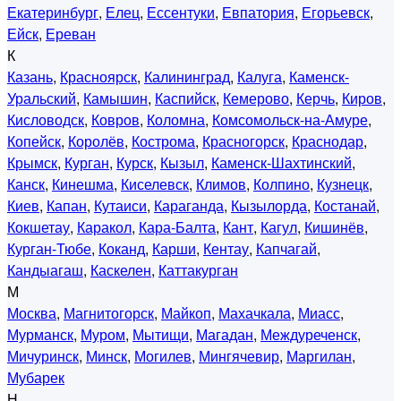
Екатеринбург
,
Елец
,
Ессентуки
,
Евпатория
,
Егорьевск
,
Ейск
,
Ереван
К
Казань
,
Красноярск
,
Калининград
,
Калуга
,
Каменск-
Уральский
,
Камышин
,
Каспийск
,
Кемерово
,
Керчь
,
Киров
,
Кисловодск
,
Ковров
,
Коломна
,
Комсомольск-на-Амуре
,
Копейск
,
Королёв
,
Кострома
,
Красногорск
,
Краснодар
,
Крымск
,
Курган
,
Курск
,
Кызыл
,
Каменск-Шахтинский
,
Канск
,
Кинешма
,
Киселевск
,
Климов
,
Колпино
,
Кузнецк
,
Киев
,
Капан
,
Кутаиси
,
Караганда
,
Кызылорда
,
Костанай
,
Кокшетау
,
Каракол
,
Кара-Балта
,
Кант
,
Кагул
,
Кишинёв
,
Курган-Тюбе
,
Коканд
,
Карши
,
Кентау
,
Капчагай
,
Кандыагаш
,
Каскелен
,
Каттакурган
М
Москва
,
Магнитогорск
,
Майкоп
,
Махачкала
,
Миасс
,
Мурманск
,
Муром
,
Мытищи
,
Магадан
,
Междуреченск
,
Мичуринск
,
Минск
,
Могилев
,
Мингячевир
,
Маргилан
,
Мубарек
Н