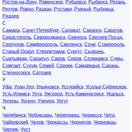
Ростов-на-Дону
,
Раменское
,
Рубцовск
,
Рыбинск
,
Рязань
,
Реутов
,
Ровно
,
Раздан
,
Рустави
,
Рудный
,
Рыбница
,
Риддер
С
Самара
,
Санкт-Петербург
,
Салават
,
Саранск
,
Саратов
,
Севастополь
,
Северодвинск
,
Северск
,
Сергиев Посад
,
Серпухов
,
Симферополь
,
Смоленск
,
Сочи
,
Ставрополь
,
Старый Оскол
,
Стерлитамак
,
Сургут
,
Сызрань
,
Сыктывкар
,
Сарапул
,
Саров
,
Серов
,
Соликамск
,
Сумы
,
Сумгаит
,
Сухум
,
Семей
,
Сороки
,
Самарканд
,
Сарань
,
Степногорск
,
Сатпаев
У
Уфа
,
Улан-Удэ
,
Ульяновск
,
Уссурийск
,
Усолье-Сибирское
,
Усть-Илимск
,
Ухта
,
Ужгород
,
Усть-Каменогорск
,
Уральск
,
Унгены
,
Ургенч
,
Учкудук
,
Ургут
Ч
Челябинск
,
Чебоксары
,
Череповец
,
Черкесск
,
Чита
,
Чайковский
,
Чехов
,
Черкассы
,
Чернигов
,
Черновцы
,
Чирчик
,
Чуст