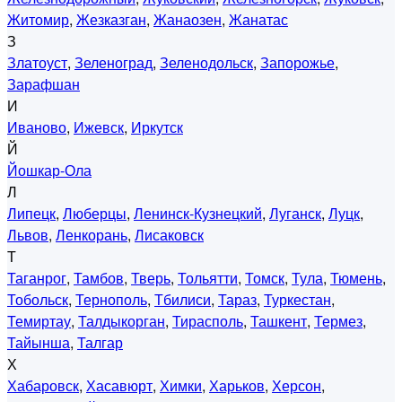
Житомир
,
Жезказган
,
Жанаозен
,
Жанатас
З
Златоуст
,
Зеленоград
,
Зеленодольск
,
Запорожье
,
Зарафшан
И
Иваново
,
Ижевск
,
Иркутск
Й
Йошкар-Ола
Л
Липецк
,
Люберцы
,
Ленинск-Кузнецкий
,
Луганск
,
Луцк
,
Львов
,
Ленкорань
,
Лисаковск
Т
Таганрог
,
Тамбов
,
Тверь
,
Тольятти
,
Томск
,
Тула
,
Тюмень
,
Тобольск
,
Тернополь
,
Тбилиси
,
Тараз
,
Туркестан
,
Темиртау
,
Талдыкорган
,
Тирасполь
,
Ташкент
,
Термез
,
Тайынша
,
Талгар
Х
Хабаровск
,
Хасавюрт
,
Химки
,
Харьков
,
Херсон
,