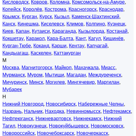
Кисловодск
,
Ковров
,
Коломна
,
Комсомольск-на-Амуре
,
Копейск
,
Королёв
,
Кострома
,
Красногорск
,
Краснодар
,
Крымск
,
Курган
,
Курск
,
Кызыл
,
Каменск-Шахтинский
,
Канск
,
Кинешма
,
Киселевск
,
Климов
,
Колпино
,
Кузнецк
,
Киев
,
Капан
,
Кутаиси
,
Караганда
,
Кызылорда
,
Костанай
,
Кокшетау
,
Каракол
,
Кара-Балта
,
Кант
,
Кагул
,
Кишинёв
,
Курган-Тюбе
,
Коканд
,
Карши
,
Кентау
,
Капчагай
,
Кандыагаш
,
Каскелен
,
Каттакурган
М
Москва
,
Магнитогорск
,
Майкоп
,
Махачкала
,
Миасс
,
Мурманск
,
Муром
,
Мытищи
,
Магадан
,
Междуреченск
,
Мичуринск
,
Минск
,
Могилев
,
Мингячевир
,
Маргилан
,
Мубарек
Н
Нижний Новгород
,
Новосибирск
,
Набережные Челны
,
Назрань
,
Нальчик
,
Находка
,
Невинномысск
,
Нефтекамск
,
Нефтеюганск
,
Нижневартовск
,
Нижнекамск
,
Нижний
Тагил
,
Новокузнецк
,
Новокуйбышевск
,
Новомосковск
,
Новороссийск
,
Новочебоксарск
,
Новочеркасск
,