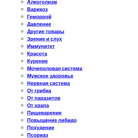
Алкоголизм
Варикоз
Геморрой
Давление
Другие товары
Зрение и слух
Иммунитет
Красота
Курение
Мочеполовая система
Мужское здоровье
Нервная система
От грибка
От паразитов
От храпа
Пищеварение
Повышение либидо
Похудение
Псориаз