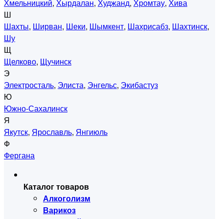
Хмельницкий
,
Хырдалан
,
Худжанд
,
Хромтау
,
Хива
Ш
Шахты
,
Ширван
,
Шеки
,
Шымкент
,
Шахрисабз
,
Шахтинск
,
Шу
Щ
Щелково
,
Щучинск
Э
Электросталь
,
Элиста
,
Энгельс
,
Экибастуз
Ю
Южно-Сахалинск
Я
Якутск
,
Ярославль
,
Янгиюль
Ф
Фергана
Каталог товаров
Алкоголизм
Варикоз