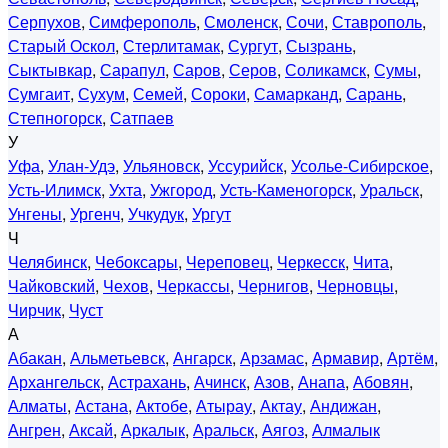
Серпухов
,
Симферополь
,
Смоленск
,
Сочи
,
Ставрополь
,
Старый Оскол
,
Стерлитамак
,
Сургут
,
Сызрань
,
Сыктывкар
,
Сарапул
,
Саров
,
Серов
,
Соликамск
,
Сумы
,
Сумгаит
,
Сухум
,
Семей
,
Сороки
,
Самарканд
,
Сарань
,
Степногорск
,
Сатпаев
У
Уфа
,
Улан-Удэ
,
Ульяновск
,
Уссурийск
,
Усолье-Сибирское
,
Усть-Илимск
,
Ухта
,
Ужгород
,
Усть-Каменогорск
,
Уральск
,
Унгены
,
Ургенч
,
Учкудук
,
Ургут
Ч
Челябинск
,
Чебоксары
,
Череповец
,
Черкесск
,
Чита
,
Чайковский
,
Чехов
,
Черкассы
,
Чернигов
,
Черновцы
,
Чирчик
,
Чуст
А
Абакан
,
Альметьевск
,
Ангарск
,
Арзамас
,
Армавир
,
Артём
,
Архангельск
,
Астрахань
,
Ачинск
,
Азов
,
Анапа
,
Абовян
,
Алматы
,
Астана
,
Актобе
,
Атырау
,
Актау
,
Андижан
,
Ангрен
,
Аксай
,
Аркалык
,
Аральск
,
Аягоз
,
Алмалык