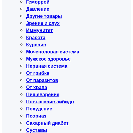
Геморрой
Давление
Другие товары
Зрение и слух
Иммунитет
Красота
Курение
Мочеполовая система
Мужское здоровье
Нервная система
От грибка
От паразитов
От храпа
Пищеварение
Повышение либидо
Похудение
Псориаз
Сахарный диабет
Суставы