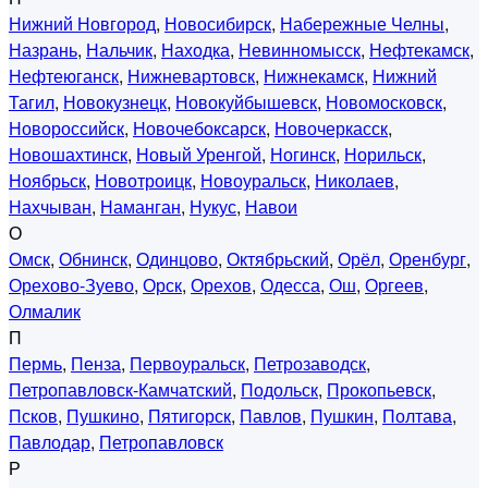
Нижний Новгород
,
Новосибирск
,
Набережные Челны
,
Назрань
,
Нальчик
,
Находка
,
Невинномысск
,
Нефтекамск
,
Нефтеюганск
,
Нижневартовск
,
Нижнекамск
,
Нижний
Тагил
,
Новокузнецк
,
Новокуйбышевск
,
Новомосковск
,
Новороссийск
,
Новочебоксарск
,
Новочеркасск
,
Новошахтинск
,
Новый Уренгой
,
Ногинск
,
Норильск
,
Ноябрьск
,
Новотроицк
,
Новоуральск
,
Николаев
,
Нахчыван
,
Наманган
,
Нукус
,
Навои
О
Омск
,
Обнинск
,
Одинцово
,
Октябрьский
,
Орёл
,
Оренбург
,
Орехово-Зуево
,
Орск
,
Орехов
,
Одесса
,
Ош
,
Оргеев
,
Олмалик
П
Пермь
,
Пенза
,
Первоуральск
,
Петрозаводск
,
Петропавловск-Камчатский
,
Подольск
,
Прокопьевск
,
Псков
,
Пушкино
,
Пятигорск
,
Павлов
,
Пушкин
,
Полтава
,
Павлодар
,
Петропавловск
Р