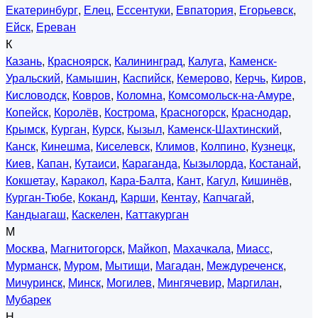
Екатеринбург
,
Елец
,
Ессентуки
,
Евпатория
,
Егорьевск
,
Ейск
,
Ереван
К
Казань
,
Красноярск
,
Калининград
,
Калуга
,
Каменск-
Уральский
,
Камышин
,
Каспийск
,
Кемерово
,
Керчь
,
Киров
,
Кисловодск
,
Ковров
,
Коломна
,
Комсомольск-на-Амуре
,
Копейск
,
Королёв
,
Кострома
,
Красногорск
,
Краснодар
,
Крымск
,
Курган
,
Курск
,
Кызыл
,
Каменск-Шахтинский
,
Канск
,
Кинешма
,
Киселевск
,
Климов
,
Колпино
,
Кузнецк
,
Киев
,
Капан
,
Кутаиси
,
Караганда
,
Кызылорда
,
Костанай
,
Кокшетау
,
Каракол
,
Кара-Балта
,
Кант
,
Кагул
,
Кишинёв
,
Курган-Тюбе
,
Коканд
,
Карши
,
Кентау
,
Капчагай
,
Кандыагаш
,
Каскелен
,
Каттакурган
М
Москва
,
Магнитогорск
,
Майкоп
,
Махачкала
,
Миасс
,
Мурманск
,
Муром
,
Мытищи
,
Магадан
,
Междуреченск
,
Мичуринск
,
Минск
,
Могилев
,
Мингячевир
,
Маргилан
,
Мубарек
Н