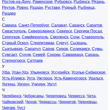
Ростов-на-Дону
,
Раменское
,
Рубцовск
,
Рыбинск
,
Рязань
,
Реутов
,
Ровно
,
Раздан
,
Рустави
,
Рудный
,
Рыбница
,
Риддер
С
Самара
,
Санкт-Петербург
,
Салават
,
Саранск
,
Саратов
,
Севастополь
,
Северодвинск
,
Северск
,
Сергиев Посад
,
Серпухов
,
Симферополь
,
Смоленск
,
Сочи
,
Ставрополь
,
Старый Оскол
,
Стерлитамак
,
Сургут
,
Сызрань
,
Сыктывкар
,
Сарапул
,
Саров
,
Серов
,
Соликамск
,
Сумы
,
Сумгаит
,
Сухум
,
Семей
,
Сороки
,
Самарканд
,
Сарань
,
Степногорск
,
Сатпаев
У
Уфа
,
Улан-Удэ
,
Ульяновск
,
Уссурийск
,
Усолье-Сибирское
,
Усть-Илимск
,
Ухта
,
Ужгород
,
Усть-Каменогорск
,
Уральск
,
Унгены
,
Ургенч
,
Учкудук
,
Ургут
Ч
Челябинск
,
Чебоксары
,
Череповец
,
Черкесск
,
Чита
,
Чайковский
,
Чехов
,
Черкассы
,
Чернигов
,
Черновцы
,
Чирчик
,
Чуст