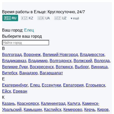
Время работы в Ельце:
Круглосуточно, 24/7
🇷🇺 RU
🇰🇿 KZ
🇺🇦 UA
🇺🇿 UZ
▾ ещё
Ваш город:
Елец
Выберите ваш город
В
Волгоград
,
Воронеж
,
Великий Новгород
,
Владивосток
,
Владикавказ
,
Владимир
,
Волгодонск
,
Волжский
,
Вологда
,
Великие Луки
,
Воскресенск
,
Воткинск
,
Выборг
,
Винница
,
Витебск
,
Ванадзор
,
Вагаршапат
Е
Екатеринбург
,
Елец
,
Ессентуки
,
Евпатория
,
Егорьевск
,
Ейск
,
Ереван
К
Казань
,
Красноярск
,
Калининград
,
Калуга
,
Каменск-
Уральский
,
Камышин
,
Каспийск
,
Кемерово
,
Керчь
,
Киров
,