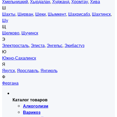
Хмельницкий
,
Хырдалан
,
Худжанд
,
Хромтау
,
Хива
Ш
Шахты
,
Ширван
,
Шеки
,
Шымкент
,
Шахрисабз
,
Шахтинск
,
Шу
Щ
Щелково
,
Щучинск
Э
Электросталь
,
Элиста
,
Энгельс
,
Экибастуз
Ю
Южно-Сахалинск
Я
Якутск
,
Ярославль
,
Янгиюль
Ф
Фергана
Каталог товаров
Алкоголизм
Варикоз