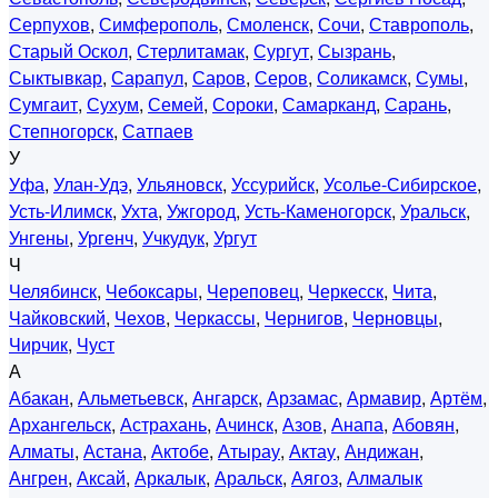
Серпухов
,
Симферополь
,
Смоленск
,
Сочи
,
Ставрополь
,
Старый Оскол
,
Стерлитамак
,
Сургут
,
Сызрань
,
Сыктывкар
,
Сарапул
,
Саров
,
Серов
,
Соликамск
,
Сумы
,
Сумгаит
,
Сухум
,
Семей
,
Сороки
,
Самарканд
,
Сарань
,
Степногорск
,
Сатпаев
У
Уфа
,
Улан-Удэ
,
Ульяновск
,
Уссурийск
,
Усолье-Сибирское
,
Усть-Илимск
,
Ухта
,
Ужгород
,
Усть-Каменогорск
,
Уральск
,
Унгены
,
Ургенч
,
Учкудук
,
Ургут
Ч
Челябинск
,
Чебоксары
,
Череповец
,
Черкесск
,
Чита
,
Чайковский
,
Чехов
,
Черкассы
,
Чернигов
,
Черновцы
,
Чирчик
,
Чуст
А
Абакан
,
Альметьевск
,
Ангарск
,
Арзамас
,
Армавир
,
Артём
,
Архангельск
,
Астрахань
,
Ачинск
,
Азов
,
Анапа
,
Абовян
,
Алматы
,
Астана
,
Актобе
,
Атырау
,
Актау
,
Андижан
,
Ангрен
,
Аксай
,
Аркалык
,
Аральск
,
Аягоз
,
Алмалык