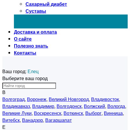
Сахарный диабет
Суставы
Доставка и оплата
О сайте
Полезно знать
Контакты
Ваш город:
Елец
Выберите ваш город
В
Волгоград
,
Воронеж
,
Великий Новгород
,
Владивосток
,
Владикавказ
,
Владимир
,
Волгодонск
,
Волжский
,
Вологда
,
Великие Луки
,
Воскресенск
,
Воткинск
,
Выборг
,
Винница
,
Витебск
,
Ванадзор
,
Вагаршапат
Е