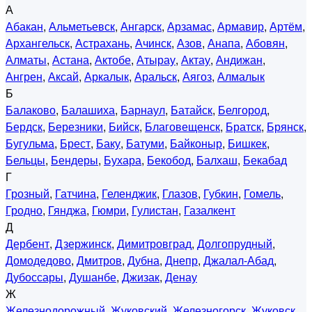
А
Абакан
,
Альметьевск
,
Ангарск
,
Арзамас
,
Армавир
,
Артём
,
Архангельск
,
Астрахань
,
Ачинск
,
Азов
,
Анапа
,
Абовян
,
Алматы
,
Астана
,
Актобе
,
Атырау
,
Актау
,
Андижан
,
Ангрен
,
Аксай
,
Аркалык
,
Аральск
,
Аягоз
,
Алмалык
Б
Балаково
,
Балашиха
,
Барнаул
,
Батайск
,
Белгород
,
Бердск
,
Березники
,
Бийск
,
Благовещенск
,
Братск
,
Брянск
,
Бугульма
,
Брест
,
Баку
,
Батуми
,
Байконыр
,
Бишкек
,
Бельцы
,
Бендеры
,
Бухара
,
Бекобод
,
Балхаш
,
Бекабад
Г
Грозный
,
Гатчина
,
Геленджик
,
Глазов
,
Губкин
,
Гомель
,
Гродно
,
Гянджа
,
Гюмри
,
Гулистан
,
Газалкент
Д
Дербент
,
Дзержинск
,
Димитровград
,
Долгопрудный
,
Домодедово
,
Дмитров
,
Дубна
,
Днепр
,
Джалал-Абад
,
Дубоссары
,
Душанбе
,
Джизак
,
Денау
Ж
Железнодорожный
,
Жуковский
,
Железногорск
,
Жуковск
,