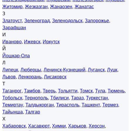
Житомир
,
Жезказган
,
Жанаозен
,
Жанатас
З
Златоуст
,
Зеленоград
,
Зеленодольск
,
Запорожье
,
Зарафшан
И
Иваново
,
Ижевск
,
Иркутск
Й
Йошкар-Ола
Л
Липецк
,
Люберцы
,
Ленинск-Кузнецкий
,
Луганск
,
Луцк
,
Львов
,
Ленкорань
,
Лисаковск
Т
Таганрог
,
Тамбов
,
Тверь
,
Тольятти
,
Томск
,
Тула
,
Тюмень
,
Тобольск
,
Тернополь
,
Тбилиси
,
Тараз
,
Туркестан
,
Темиртау
,
Талдыкорган
,
Тирасполь
,
Ташкент
,
Термез
,
Тайынша
,
Талгар
Х
Хабаровск
,
Хасавюрт
,
Химки
,
Харьков
,
Херсон
,