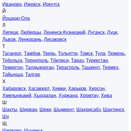
Иваново
,
Ижевск
,
Иркутск
Й
Йошкар-Ола
Л
Липецк
,
Люберцы
,
Ленинск-Кузнецкий
,
Луганск
,
Луцк
,
Львов
,
Ленкорань
,
Лисаковск
Т
Таганрог
,
Тамбов
,
Тверь
,
Тольятти
,
Томск
,
Тула
,
Тюмень
,
Тобольск
,
Тернополь
,
Тбилиси
,
Тараз
,
Туркестан
,
Темиртау
,
Талдыкорган
,
Тирасполь
,
Ташкент
,
Термез
,
Тайынша
,
Талгар
Х
Хабаровск
,
Хасавюрт
,
Химки
,
Харьков
,
Херсон
,
Хмельницкий
,
Хырдалан
,
Худжанд
,
Хромтау
,
Хива
Ш
Шахты
,
Ширван
,
Шеки
,
Шымкент
,
Шахрисабз
,
Шахтинск
,
Шу
Щ
Щелково
,
Щучинск