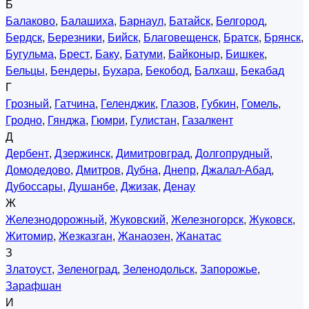
Б
Балаково
,
Балашиха
,
Барнаул
,
Батайск
,
Белгород
,
Бердск
,
Березники
,
Бийск
,
Благовещенск
,
Братск
,
Брянск
,
Бугульма
,
Брест
,
Баку
,
Батуми
,
Байконыр
,
Бишкек
,
Бельцы
,
Бендеры
,
Бухара
,
Бекобод
,
Балхаш
,
Бекабад
Г
Грозный
,
Гатчина
,
Геленджик
,
Глазов
,
Губкин
,
Гомель
,
Гродно
,
Гянджа
,
Гюмри
,
Гулистан
,
Газалкент
Д
Дербент
,
Дзержинск
,
Димитровград
,
Долгопрудный
,
Домодедово
,
Дмитров
,
Дубна
,
Днепр
,
Джалал-Абад
,
Дубоссары
,
Душанбе
,
Джизак
,
Денау
Ж
Железнодорожный
,
Жуковский
,
Железногорск
,
Жуковск
,
Житомир
,
Жезказган
,
Жанаозен
,
Жанатас
З
Златоуст
,
Зеленоград
,
Зеленодольск
,
Запорожье
,
Зарафшан
И