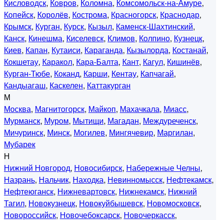
Кисловодск
,
Ковров
,
Коломна
,
Комсомольск-на-Амуре
,
Копейск
,
Королёв
,
Кострома
,
Красногорск
,
Краснодар
,
Крымск
,
Курган
,
Курск
,
Кызыл
,
Каменск-Шахтинский
,
Канск
,
Кинешма
,
Киселевск
,
Климов
,
Колпино
,
Кузнецк
,
Киев
,
Капан
,
Кутаиси
,
Караганда
,
Кызылорда
,
Костанай
,
Кокшетау
,
Каракол
,
Кара-Балта
,
Кант
,
Кагул
,
Кишинёв
,
Курган-Тюбе
,
Коканд
,
Карши
,
Кентау
,
Капчагай
,
Кандыагаш
,
Каскелен
,
Каттакурган
М
Москва
,
Магнитогорск
,
Майкоп
,
Махачкала
,
Миасс
,
Мурманск
,
Муром
,
Мытищи
,
Магадан
,
Междуреченск
,
Мичуринск
,
Минск
,
Могилев
,
Мингячевир
,
Маргилан
,
Мубарек
Н
Нижний Новгород
,
Новосибирск
,
Набережные Челны
,
Назрань
,
Нальчик
,
Находка
,
Невинномысск
,
Нефтекамск
,
Нефтеюганск
,
Нижневартовск
,
Нижнекамск
,
Нижний
Тагил
,
Новокузнецк
,
Новокуйбышевск
,
Новомосковск
,
Новороссийск
,
Новочебоксарск
,
Новочеркасск
,