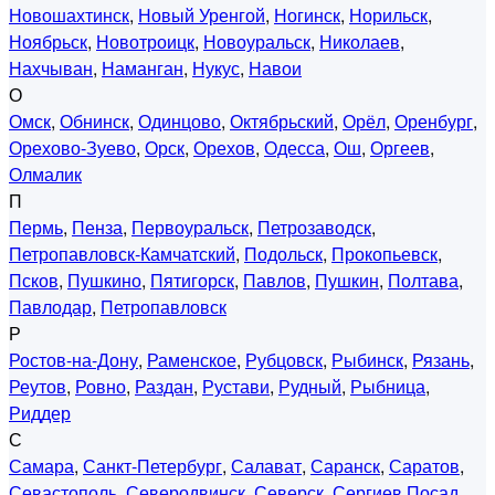
Новошахтинск
,
Новый Уренгой
,
Ногинск
,
Норильск
,
Ноябрьск
,
Новотроицк
,
Новоуральск
,
Николаев
,
Нахчыван
,
Наманган
,
Нукус
,
Навои
О
Омск
,
Обнинск
,
Одинцово
,
Октябрьский
,
Орёл
,
Оренбург
,
Орехово-Зуево
,
Орск
,
Орехов
,
Одесса
,
Ош
,
Оргеев
,
Олмалик
П
Пермь
,
Пенза
,
Первоуральск
,
Петрозаводск
,
Петропавловск-Камчатский
,
Подольск
,
Прокопьевск
,
Псков
,
Пушкино
,
Пятигорск
,
Павлов
,
Пушкин
,
Полтава
,
Павлодар
,
Петропавловск
Р
Ростов-на-Дону
,
Раменское
,
Рубцовск
,
Рыбинск
,
Рязань
,
Реутов
,
Ровно
,
Раздан
,
Рустави
,
Рудный
,
Рыбница
,
Риддер
С
Самара
,
Санкт-Петербург
,
Салават
,
Саранск
,
Саратов
,
Севастополь
,
Северодвинск
,
Северск
,
Сергиев Посад
,