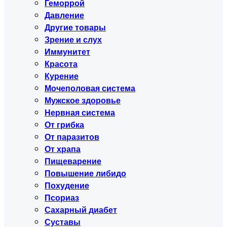
Геморрой
Давление
Другие товары
Зрение и слух
Иммунитет
Красота
Курение
Мочеполовая система
Мужское здоровье
Нервная система
От грибка
От паразитов
От храпа
Пищеварение
Повышение либидо
Похудение
Псориаз
Сахарный диабет
Суставы