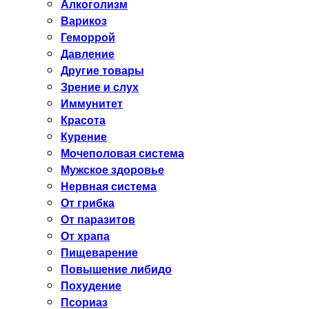
Алкоголизм
Варикоз
Геморрой
Давление
Другие товары
Зрение и слух
Иммунитет
Красота
Курение
Мочеполовая система
Мужское здоровье
Нервная система
От грибка
От паразитов
От храпа
Пищеварение
Повышение либидо
Похудение
Псориаз