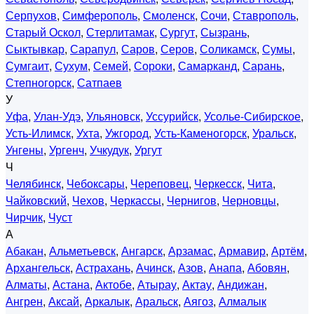
Серпухов
,
Симферополь
,
Смоленск
,
Сочи
,
Ставрополь
,
Старый Оскол
,
Стерлитамак
,
Сургут
,
Сызрань
,
Сыктывкар
,
Сарапул
,
Саров
,
Серов
,
Соликамск
,
Сумы
,
Сумгаит
,
Сухум
,
Семей
,
Сороки
,
Самарканд
,
Сарань
,
Степногорск
,
Сатпаев
У
Уфа
,
Улан-Удэ
,
Ульяновск
,
Уссурийск
,
Усолье-Сибирское
,
Усть-Илимск
,
Ухта
,
Ужгород
,
Усть-Каменогорск
,
Уральск
,
Унгены
,
Ургенч
,
Учкудук
,
Ургут
Ч
Челябинск
,
Чебоксары
,
Череповец
,
Черкесск
,
Чита
,
Чайковский
,
Чехов
,
Черкассы
,
Чернигов
,
Черновцы
,
Чирчик
,
Чуст
А
Абакан
,
Альметьевск
,
Ангарск
,
Арзамас
,
Армавир
,
Артём
,
Архангельск
,
Астрахань
,
Ачинск
,
Азов
,
Анапа
,
Абовян
,
Алматы
,
Астана
,
Актобе
,
Атырау
,
Актау
,
Андижан
,
Ангрен
,
Аксай
,
Аркалык
,
Аральск
,
Аягоз
,
Алмалык