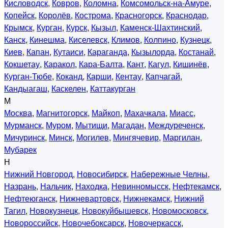
Кисловодск
,
Ковров
,
Коломна
,
Комсомольск-на-Амуре
,
Копейск
,
Королёв
,
Кострома
,
Красногорск
,
Краснодар
,
Крымск
,
Курган
,
Курск
,
Кызыл
,
Каменск-Шахтинский
,
Канск
,
Кинешма
,
Киселевск
,
Климов
,
Колпино
,
Кузнецк
,
Киев
,
Капан
,
Кутаиси
,
Караганда
,
Кызылорда
,
Костанай
,
Кокшетау
,
Каракол
,
Кара-Балта
,
Кант
,
Кагул
,
Кишинёв
,
Курган-Тюбе
,
Коканд
,
Карши
,
Кентау
,
Капчагай
,
Кандыагаш
,
Каскелен
,
Каттакурган
М
Москва
,
Магнитогорск
,
Майкоп
,
Махачкала
,
Миасс
,
Мурманск
,
Муром
,
Мытищи
,
Магадан
,
Междуреченск
,
Мичуринск
,
Минск
,
Могилев
,
Мингячевир
,
Маргилан
,
Мубарек
Н
Нижний Новгород
,
Новосибирск
,
Набережные Челны
,
Назрань
,
Нальчик
,
Находка
,
Невинномысск
,
Нефтекамск
,
Нефтеюганск
,
Нижневартовск
,
Нижнекамск
,
Нижний
Тагил
,
Новокузнецк
,
Новокуйбышевск
,
Новомосковск
,
Новороссийск
,
Новочебоксарск
,
Новочеркасск
,