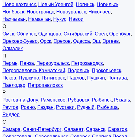
Новошахтинск
,
Новый Уренгой
,
Ногинск
,
Норильск
,
Ноябрьск
,
Новотроицк
,
Новоуральск
,
Николаев
,
Нахчыван
,
Наманган
,
Нукус
,
Навои
О
Омск
,
Обнинск
,
Одинцово
,
Октябрьский
,
Орёл
,
Оренбург
,
Орехово-Зуево
,
Орск
,
Орехов
,
Одесса
,
Ош
,
Оргеев
,
Олмалик
П
Пермь
,
Пенза
,
Первоуральск
,
Петрозаводск
,
Петропавловск-Камчатский
,
Подольск
,
Прокопьевск
,
Псков
,
Пушкино
,
Пятигорск
,
Павлов
,
Пушкин
,
Полтава
,
Павлодар
,
Петропавловск
Р
Ростов-на-Дону
,
Раменское
,
Рубцовск
,
Рыбинск
,
Рязань
,
Реутов
,
Ровно
,
Раздан
,
Рустави
,
Рудный
,
Рыбница
,
Риддер
С
Самара
,
Санкт-Петербург
,
Салават
,
Саранск
,
Саратов
,
Севастополь
,
Северодвинск
,
Северск
,
Сергиев Посад
,