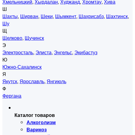
Хмельницкий
,
Хырдалан
,
Худжанд
,
Хромтау
,
Хива
Ш
Шахты
,
Ширван
,
Шеки
,
Шымкент
,
Шахрисабз
,
Шахтинск
,
Шу
Щ
Щелково
,
Щучинск
Э
Электросталь
,
Элиста
,
Энгельс
,
Экибастуз
Ю
Южно-Сахалинск
Я
Якутск
,
Ярославль
,
Янгиюль
Ф
Фергана
Каталог товаров
Алкоголизм
Варикоз