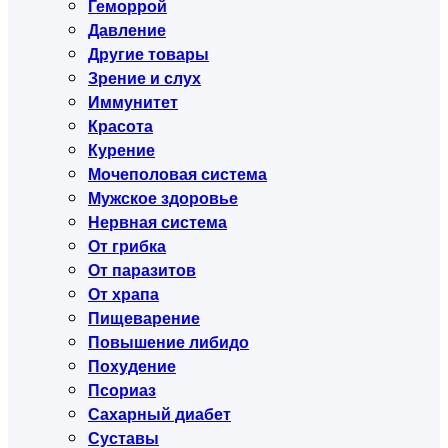
Геморрой
Давление
Другие товары
Зрение и слух
Иммунитет
Красота
Курение
Мочеполовая система
Мужское здоровье
Нервная система
От грибка
От паразитов
От храпа
Пищеварение
Повышение либидо
Похудение
Псориаз
Сахарный диабет
Суставы