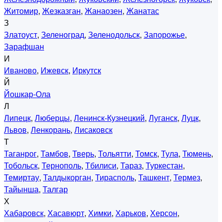
Житомир
,
Жезказган
,
Жанаозен
,
Жанатас
З
Златоуст
,
Зеленоград
,
Зеленодольск
,
Запорожье
,
Зарафшан
И
Иваново
,
Ижевск
,
Иркутск
Й
Йошкар-Ола
Л
Липецк
,
Люберцы
,
Ленинск-Кузнецкий
,
Луганск
,
Луцк
,
Львов
,
Ленкорань
,
Лисаковск
Т
Таганрог
,
Тамбов
,
Тверь
,
Тольятти
,
Томск
,
Тула
,
Тюмень
,
Тобольск
,
Тернополь
,
Тбилиси
,
Тараз
,
Туркестан
,
Темиртау
,
Талдыкорган
,
Тирасполь
,
Ташкент
,
Термез
,
Тайынша
,
Талгар
Х
Хабаровск
,
Хасавюрт
,
Химки
,
Харьков
,
Херсон
,