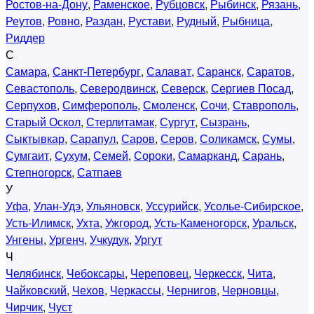
Ростов-на-Дону
,
Раменское
,
Рубцовск
,
Рыбинск
,
Рязань
,
Реутов
,
Ровно
,
Раздан
,
Рустави
,
Рудный
,
Рыбница
,
Риддер
С
Самара
,
Санкт-Петербург
,
Салават
,
Саранск
,
Саратов
,
Севастополь
,
Северодвинск
,
Северск
,
Сергиев Посад
,
Серпухов
,
Симферополь
,
Смоленск
,
Сочи
,
Ставрополь
,
Старый Оскол
,
Стерлитамак
,
Сургут
,
Сызрань
,
Сыктывкар
,
Сарапул
,
Саров
,
Серов
,
Соликамск
,
Сумы
,
Сумгаит
,
Сухум
,
Семей
,
Сороки
,
Самарканд
,
Сарань
,
Степногорск
,
Сатпаев
У
Уфа
,
Улан-Удэ
,
Ульяновск
,
Уссурийск
,
Усолье-Сибирское
,
Усть-Илимск
,
Ухта
,
Ужгород
,
Усть-Каменогорск
,
Уральск
,
Унгены
,
Ургенч
,
Учкудук
,
Ургут
Ч
Челябинск
,
Чебоксары
,
Череповец
,
Черкесск
,
Чита
,
Чайковский
,
Чехов
,
Черкассы
,
Чернигов
,
Черновцы
,
Чирчик
,
Чуст