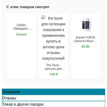
С этим товаром смотрят
Libidex
(Либидекс) -
капсулы от
Акция
простатита и для
Erectol FORTE
потенции
(Эректол Форте) -
средство для
45 Br
потенции
The Touro -
капсулы для
потенции
139 ₽
Описание
Отзывы
Товар в других городах