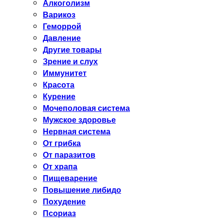
Алкоголизм
Варикоз
Геморрой
Давление
Другие товары
Зрение и слух
Иммунитет
Красота
Курение
Мочеполовая система
Мужское здоровье
Нервная система
От грибка
От паразитов
От храпа
Пищеварение
Повышение либидо
Похудение
Псориаз