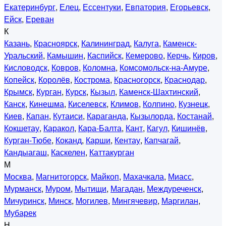
Екатеринбург
,
Елец
,
Ессентуки
,
Евпатория
,
Егорьевск
,
Ейск
,
Ереван
К
Казань
,
Красноярск
,
Калининград
,
Калуга
,
Каменск-
Уральский
,
Камышин
,
Каспийск
,
Кемерово
,
Керчь
,
Киров
,
Кисловодск
,
Ковров
,
Коломна
,
Комсомольск-на-Амуре
,
Копейск
,
Королёв
,
Кострома
,
Красногорск
,
Краснодар
,
Крымск
,
Курган
,
Курск
,
Кызыл
,
Каменск-Шахтинский
,
Канск
,
Кинешма
,
Киселевск
,
Климов
,
Колпино
,
Кузнецк
,
Киев
,
Капан
,
Кутаиси
,
Караганда
,
Кызылорда
,
Костанай
,
Кокшетау
,
Каракол
,
Кара-Балта
,
Кант
,
Кагул
,
Кишинёв
,
Курган-Тюбе
,
Коканд
,
Карши
,
Кентау
,
Капчагай
,
Кандыагаш
,
Каскелен
,
Каттакурган
М
Москва
,
Магнитогорск
,
Майкоп
,
Махачкала
,
Миасс
,
Мурманск
,
Муром
,
Мытищи
,
Магадан
,
Междуреченск
,
Мичуринск
,
Минск
,
Могилев
,
Мингячевир
,
Маргилан
,
Мубарек
Н