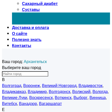
Сахарный диабет
Суставы
Доставка и оплата
О сайте
Полезно знать
Контакты
Ваш город:
Архангельск
Выберите ваш город
В
Волгоград
,
Воронеж
,
Великий Новгород
,
Владивосток
,
Владикавказ
,
Владимир
,
Волгодонск
,
Волжский
,
Вологда
,
Великие Луки
,
Воскресенск
,
Воткинск
,
Выборг
,
Винница
,
Витебск
,
Ванадзор
,
Вагаршапат
Е