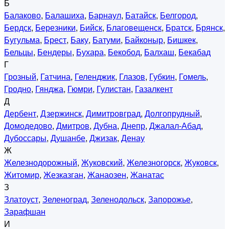
Б
Балаково
,
Балашиха
,
Барнаул
,
Батайск
,
Белгород
,
Бердск
,
Березники
,
Бийск
,
Благовещенск
,
Братск
,
Брянск
,
Бугульма
,
Брест
,
Баку
,
Батуми
,
Байконыр
,
Бишкек
,
Бельцы
,
Бендеры
,
Бухара
,
Бекобод
,
Балхаш
,
Бекабад
Г
Грозный
,
Гатчина
,
Геленджик
,
Глазов
,
Губкин
,
Гомель
,
Гродно
,
Гянджа
,
Гюмри
,
Гулистан
,
Газалкент
Д
Дербент
,
Дзержинск
,
Димитровград
,
Долгопрудный
,
Домодедово
,
Дмитров
,
Дубна
,
Днепр
,
Джалал-Абад
,
Дубоссары
,
Душанбе
,
Джизак
,
Денау
Ж
Железнодорожный
,
Жуковский
,
Железногорск
,
Жуковск
,
Житомир
,
Жезказган
,
Жанаозен
,
Жанатас
З
Златоуст
,
Зеленоград
,
Зеленодольск
,
Запорожье
,
Зарафшан
И