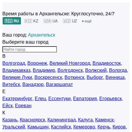
Время работы в Архангельске:
Круглосуточно, 24/7
🇷🇺 RU
🇰🇿 KZ
🇺🇦 UA
🇺🇿 UZ
▾ ещё
Ваш город:
Архангельск
Выберите ваш город
В
Волгоград
,
Воронеж
,
Великий Новгород
,
Владивосток
,
Владикавказ
,
Владимир
,
Волгодонск
,
Волжский
,
Вологда
,
Великие Луки
,
Воскресенск
,
Воткинск
,
Выборг
,
Винница
,
Витебск
,
Ванадзор
,
Вагаршапат
Е
Екатеринбург
,
Елец
,
Ессентуки
,
Евпатория
,
Егорьевск
,
Ейск
,
Ереван
К
Казань
,
Красноярск
,
Калининград
,
Калуга
,
Каменск-
Уральский
,
Камышин
,
Каспийск
,
Кемерово
,
Керчь
,
Киров
,