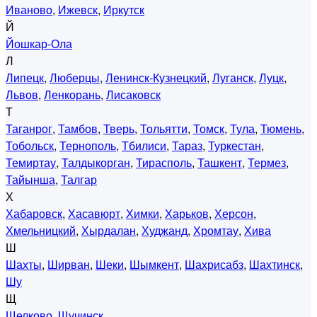
Иваново
,
Ижевск
,
Иркутск
Й
Йошкар-Ола
Л
Липецк
,
Люберцы
,
Ленинск-Кузнецкий
,
Луганск
,
Луцк
,
Львов
,
Ленкорань
,
Лисаковск
Т
Таганрог
,
Тамбов
,
Тверь
,
Тольятти
,
Томск
,
Тула
,
Тюмень
,
Тобольск
,
Тернополь
,
Тбилиси
,
Тараз
,
Туркестан
,
Темиртау
,
Талдыкорган
,
Тирасполь
,
Ташкент
,
Термез
,
Тайынша
,
Талгар
Х
Хабаровск
,
Хасавюрт
,
Химки
,
Харьков
,
Херсон
,
Хмельницкий
,
Хырдалан
,
Худжанд
,
Хромтау
,
Хива
Ш
Шахты
,
Ширван
,
Шеки
,
Шымкент
,
Шахрисабз
,
Шахтинск
,
Шу
Щ
Щелково
,
Щучинск