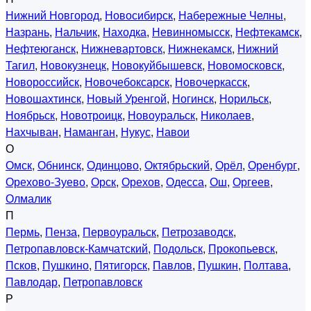
Нижний Новгород
,
Новосибирск
,
Набережные Челны
,
Назрань
,
Нальчик
,
Находка
,
Невинномысск
,
Нефтекамск
,
Нефтеюганск
,
Нижневартовск
,
Нижнекамск
,
Нижний
Тагил
,
Новокузнецк
,
Новокуйбышевск
,
Новомосковск
,
Новороссийск
,
Новочебоксарск
,
Новочеркасск
,
Новошахтинск
,
Новый Уренгой
,
Ногинск
,
Норильск
,
Ноябрьск
,
Новотроицк
,
Новоуральск
,
Николаев
,
Нахчыван
,
Наманган
,
Нукус
,
Навои
О
Омск
,
Обнинск
,
Одинцово
,
Октябрьский
,
Орёл
,
Оренбург
,
Орехово-Зуево
,
Орск
,
Орехов
,
Одесса
,
Ош
,
Оргеев
,
Олмалик
П
Пермь
,
Пенза
,
Первоуральск
,
Петрозаводск
,
Петропавловск-Камчатский
,
Подольск
,
Прокопьевск
,
Псков
,
Пушкино
,
Пятигорск
,
Павлов
,
Пушкин
,
Полтава
,
Павлодар
,
Петропавловск
Р