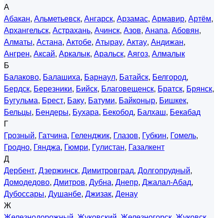
А
Абакан
,
Альметьевск
,
Ангарск
,
Арзамас
,
Армавир
,
Артём
,
Архангельск
,
Астрахань
,
Ачинск
,
Азов
,
Анапа
,
Абовян
,
Алматы
,
Астана
,
Актобе
,
Атырау
,
Актау
,
Андижан
,
Ангрен
,
Аксай
,
Аркалык
,
Аральск
,
Аягоз
,
Алмалык
Б
Балаково
,
Балашиха
,
Барнаул
,
Батайск
,
Белгород
,
Бердск
,
Березники
,
Бийск
,
Благовещенск
,
Братск
,
Брянск
,
Бугульма
,
Брест
,
Баку
,
Батуми
,
Байконыр
,
Бишкек
,
Бельцы
,
Бендеры
,
Бухара
,
Бекобод
,
Балхаш
,
Бекабад
Г
Грозный
,
Гатчина
,
Геленджик
,
Глазов
,
Губкин
,
Гомель
,
Гродно
,
Гянджа
,
Гюмри
,
Гулистан
,
Газалкент
Д
Дербент
,
Дзержинск
,
Димитровград
,
Долгопрудный
,
Домодедово
,
Дмитров
,
Дубна
,
Днепр
,
Джалал-Абад
,
Дубоссары
,
Душанбе
,
Джизак
,
Денау
Ж
Железнодорожный
,
Жуковский
,
Железногорск
,
Жуковск
,