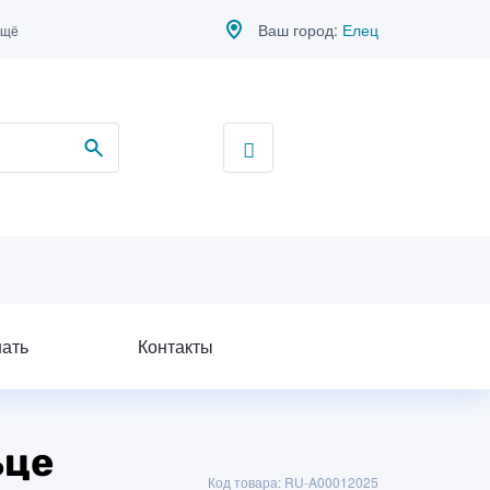
Ваш город:
Елец
ещё
нать
Контакты
ьце
Код товара: RU-A00012025