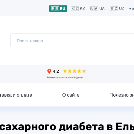
🇰🇿 KZ
🇺🇦 UA
🇺🇿 UZ
▾ 
🇷🇺 RU
тавка и оплата
О сайте
Полезно з
сахарного диабета в Ел