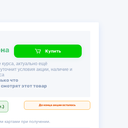
ена
Купить
 курса, актуально ещё
 уточнит условия акции, наличие и
са
лько что
 смотрят этот товар
До конца акции осталось
.)
и картами при получении.