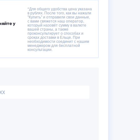
*Для общего удобства цена указана
в рублях. После того, как вы нажали
"Купить" и отправили свои данные,
с вами свяжется наш оператор,
няйте у
который назовёт сумму в валюте
вашей страны, а также
проконсультирует о способах и
сроках доставки в Ельце. При
необходимости соединит с нашим
менеджером для бесплатной
консультации.