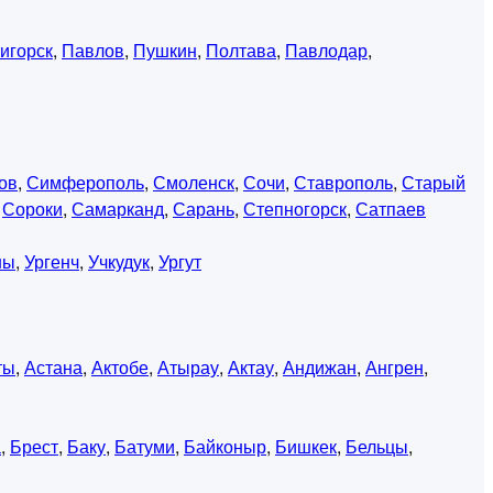
игорск
,
Павлов
,
Пушкин
,
Полтава
,
Павлодар
,
ов
,
Симферополь
,
Смоленск
,
Сочи
,
Ставрополь
,
Старый
,
Сороки
,
Самарканд
,
Сарань
,
Степногорск
,
Сатпаев
ны
,
Ургенч
,
Учкудук
,
Ургут
ты
,
Астана
,
Актобе
,
Атырау
,
Актау
,
Андижан
,
Ангрен
,
а
,
Брест
,
Баку
,
Батуми
,
Байконыр
,
Бишкек
,
Бельцы
,