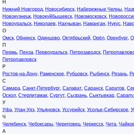
Н
Нижний Новгород
,
Новосибирск
,
Набережные Челны
,
Наз
Новокузнецк
,
Новокуйбышевск
,
Новомосковск
,
Новоросси
Новоуральск
,
Николаев
,
Нахчыван
,
Наманган
,
Нукус
,
Нав
О
Омск
,
Обнинск
,
Одинцово
,
Октябрьский
,
Орёл
,
Оренбург
,
О
П
Пермь
,
Пенза
,
Первоуральск
,
Петрозаводск
,
Петропавловс
Петропавловск
Р
Ростов-на-Дону
,
Раменское
,
Рубцовск
,
Рыбинск
,
Рязань
,
Р
С
Самара
,
Санкт-Петербург
,
Салават
,
Саранск
,
Саратов
,
Се
Оскол
,
Стерлитамак
,
Сургут
,
Сызрань
,
Сыктывкар
,
Сарапу
У
Уфа
,
Улан-Удэ
,
Ульяновск
,
Уссурийск
,
Усолье-Сибирское
,
У
Ч
Челябинск
,
Чебоксары
,
Череповец
,
Черкесск
,
Чита
,
Чайко
А