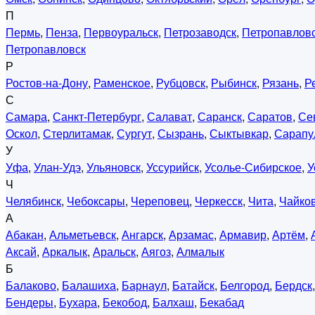
П
Пермь
,
Пенза
,
Первоуральск
,
Петрозаводск
,
Петропавловс
Петропавловск
Р
Ростов-на-Дону
,
Раменское
,
Рубцовск
,
Рыбинск
,
Рязань
,
Р
С
Самара
,
Санкт-Петербург
,
Салават
,
Саранск
,
Саратов
,
Се
Оскол
,
Стерлитамак
,
Сургут
,
Сызрань
,
Сыктывкар
,
Сарапу
У
Уфа
,
Улан-Удэ
,
Ульяновск
,
Уссурийск
,
Усолье-Сибирское
,
У
Ч
Челябинск
,
Чебоксары
,
Череповец
,
Черкесск
,
Чита
,
Чайко
А
Абакан
,
Альметьевск
,
Ангарск
,
Арзамас
,
Армавир
,
Артём
,
Аксай
,
Аркалык
,
Аральск
,
Аягоз
,
Алмалык
Б
Балаково
,
Балашиха
,
Барнаул
,
Батайск
,
Белгород
,
Бердск
Бендеры
,
Бухара
,
Бекобод
,
Балхаш
,
Бекабад