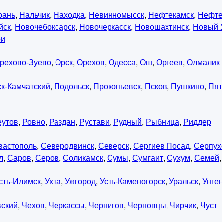
рань
,
Нальчик
,
Находка
,
Невинномысск
,
Нефтекамск
,
Нефте
йск
,
Новочебоксарск
,
Новочеркасск
,
Новошахтинск
,
Новый 
ои
рехово-Зуево
,
Орск
,
Орехов
,
Одесса
,
Ош
,
Оргеев
,
Олмалик
к-Камчатский
,
Подольск
,
Прокопьевск
,
Псков
,
Пушкино
,
Пят
еутов
,
Ровно
,
Раздан
,
Рустави
,
Рудный
,
Рыбница
,
Риддер
вастополь
,
Северодвинск
,
Северск
,
Сергиев Посад
,
Серпух
л
,
Саров
,
Серов
,
Соликамск
,
Сумы
,
Сумгаит
,
Сухум
,
Семей
сть-Илимск
,
Ухта
,
Ужгород
,
Усть-Каменогорск
,
Уральск
,
Унге
вский
,
Чехов
,
Черкассы
,
Чернигов
,
Черновцы
,
Чирчик
,
Чуст