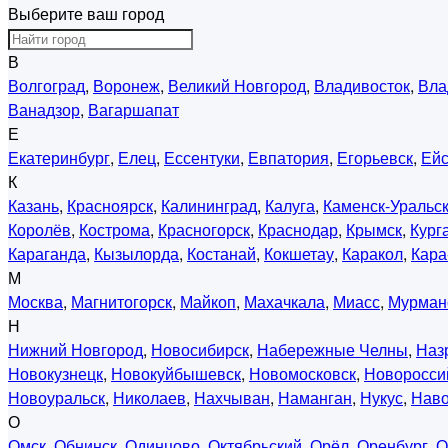
Выберите ваш город
В
Волгоград
,
Воронеж
,
Великий Новгород
,
Владивосток
,
Вла
Ванадзор
,
Вагаршапат
Е
Екатеринбург
,
Елец
,
Ессентуки
,
Евпатория
,
Егорьевск
,
Ейс
К
Казань
,
Красноярск
,
Калининград
,
Калуга
,
Каменск-Уральс
Королёв
,
Кострома
,
Красногорск
,
Краснодар
,
Крымск
,
Кург
Караганда
,
Кызылорда
,
Костанай
,
Кокшетау
,
Каракол
,
Кара
М
Москва
,
Магнитогорск
,
Майкоп
,
Махачкала
,
Миасс
,
Мурман
Н
Нижний Новгород
,
Новосибирск
,
Набережные Челны
,
Наз
Новокузнецк
,
Новокуйбышевск
,
Новомосковск
,
Новоросси
Новоуральск
,
Николаев
,
Нахчыван
,
Наманган
,
Нукус
,
Нав
О
Омск
,
Обнинск
,
Одинцово
,
Октябрьский
,
Орёл
,
Оренбург
,
О