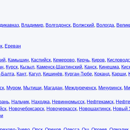
дикавказ
,
Владимир
,
Волгодонск
,
Волжский
,
Вологда
,
Велик
к
,
Ереван
кий
,
Камышин
,
Каспийск
,
Кемерово
,
Керчь
,
Киров
,
Кисловодс
ан
,
Курск
,
Кызыл
,
Каменск-Шахтинский
,
Канск
,
Кинешма
,
Кис
-Балта
,
Кант
,
Кагул
,
Кишинёв
,
Курган-Тюбе
,
Коканд
,
Карши
,
ск
,
Муром
,
Мытищи
,
Магадан
,
Междуреченск
,
Мичуринск
,
Ми
рань
,
Нальчик
,
Находка
,
Невинномысск
,
Нефтекамск
,
Нефте
йск
,
Новочебоксарск
,
Новочеркасск
,
Новошахтинск
,
Новый 
ои
рехово-Зуево
,
Орск
,
Орехов
,
Одесса
,
Ош
,
Оргеев
,
Олмалик