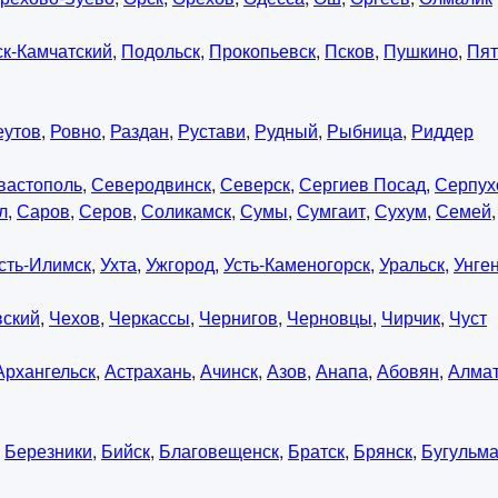
к-Камчатский
,
Подольск
,
Прокопьевск
,
Псков
,
Пушкино
,
Пят
еутов
,
Ровно
,
Раздан
,
Рустави
,
Рудный
,
Рыбница
,
Риддер
вастополь
,
Северодвинск
,
Северск
,
Сергиев Посад
,
Серпух
л
,
Саров
,
Серов
,
Соликамск
,
Сумы
,
Сумгаит
,
Сухум
,
Семей
сть-Илимск
,
Ухта
,
Ужгород
,
Усть-Каменогорск
,
Уральск
,
Унге
вский
,
Чехов
,
Черкассы
,
Чернигов
,
Черновцы
,
Чирчик
,
Чуст
Архангельск
,
Астрахань
,
Ачинск
,
Азов
,
Анапа
,
Абовян
,
Алма
,
Березники
,
Бийск
,
Благовещенск
,
Братск
,
Брянск
,
Бугульм