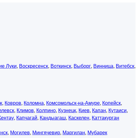
ие Луки
,
Воскресенск
,
Воткинск
,
Выборг
,
Винница
,
Витебск
,
к
,
Ковров
,
Коломна
,
Комсомольск-на-Амуре
,
Копейск
,
елевск
,
Климов
,
Колпино
,
Кузнецк
,
Киев
,
Капан
,
Кутаиси
,
Кентау
,
Капчагай
,
Кандыагаш
,
Каскелен
,
Каттакурган
нск
,
Могилев
,
Мингячевир
,
Маргилан
,
Мубарек