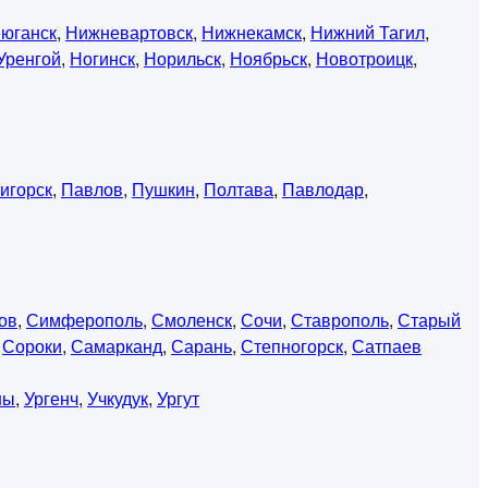
юганск
,
Нижневартовск
,
Нижнекамск
,
Нижний Тагил
,
Уренгой
,
Ногинск
,
Норильск
,
Ноябрьск
,
Новотроицк
,
игорск
,
Павлов
,
Пушкин
,
Полтава
,
Павлодар
,
ов
,
Симферополь
,
Смоленск
,
Сочи
,
Ставрополь
,
Старый
,
Сороки
,
Самарканд
,
Сарань
,
Степногорск
,
Сатпаев
ны
,
Ургенч
,
Учкудук
,
Ургут