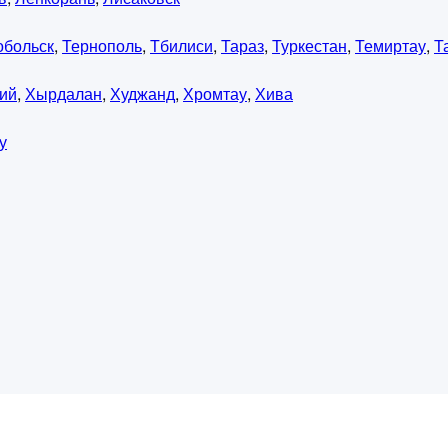
обольск
,
Тернополь
,
Тбилиси
,
Тараз
,
Туркестан
,
Темиртау
,
Т
ий
,
Хырдалан
,
Худжанд
,
Хромтау
,
Хива
у