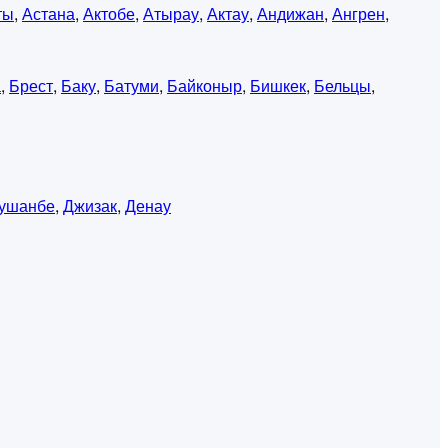
ты
,
Астана
,
Актобе
,
Атырау
,
Актау
,
Андижан
,
Ангрен
,
а
,
Брест
,
Баку
,
Батуми
,
Байконыр
,
Бишкек
,
Бельцы
,
ушанбе
,
Джизак
,
Денау