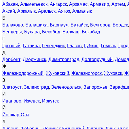
Абакан
,
Альметьевск
,
Ангарск
,
Арзамас
,
Армавир
,
Артём
,
Аксай
,
Аркалык
,
Аральск
,
Аягоз
,
Алмалык
Б
Балаково
,
Балашиха
,
Барнаул
,
Батайск
,
Белгород
,
Бердск
Бендеры
,
Бухара
,
Бекобод
,
Балхаш
,
Бекабад
Г
Грозный
,
Гатчина
,
Геленджик
,
Глазов
,
Губкин
,
Гомель
,
Грод
Д
Дербент
,
Дзержинск
,
Димитровград
,
Долгопрудный
,
Домод
Ж
Железнодорожный
,
Жуковский
,
Железногорск
,
Жуковск
,
Ж
З
Златоуст
,
Зеленоград
,
Зеленодольск
,
Запорожье
,
Зарафш
И
Иваново
,
Ижевск
,
Иркутск
Й
Йошкар-Ола
Л
Липецк
,
Люберцы
,
Ленинск-Кузнецкий
,
Луганск
,
Луцк
,
Льво