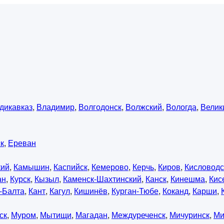
дикавказ
,
Владимир
,
Волгодонск
,
Волжский
,
Вологда
,
Велик
к
,
Ереван
кий
,
Камышин
,
Каспийск
,
Кемерово
,
Керчь
,
Киров
,
Кисловодс
ан
,
Курск
,
Кызыл
,
Каменск-Шахтинский
,
Канск
,
Кинешма
,
Кис
-Балта
,
Кант
,
Кагул
,
Кишинёв
,
Курган-Тюбе
,
Коканд
,
Карши
,
ск
,
Муром
,
Мытищи
,
Магадан
,
Междуреченск
,
Мичуринск
,
Ми