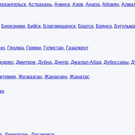
Архангельск
,
Астрахань
,
Ачинск
,
Азов
,
Анапа
,
Абовян
,
Алма
,
Березники
,
Бийск
,
Благовещенск
,
Братск
,
Брянск
,
Бугульм
но
,
Гянджа
,
Гюмри
,
Гулистан
,
Газалкент
едово
,
Дмитров
,
Дубна
,
Днепр
,
Джалал-Абад
,
Дубоссары
,
Д
итомир
,
Жезказган
,
Жанаозен
,
Жанатас
ан
в
,
Ленкорань
,
Лисаковск