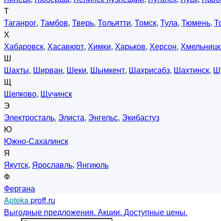
Т
Таганрог
,
Тамбов
,
Тверь
,
Тольятти
,
Томск
,
Тула
,
Тюмень
,
Т
Х
Хабаровск
,
Хасавюрт
,
Химки
,
Харьков
,
Херсон
,
Хмельницк
Ш
Шахты
,
Ширван
,
Шеки
,
Шымкент
,
Шахрисабз
,
Шахтинск
,
Ш
Щ
Щелково
,
Щучинск
Э
Электросталь
,
Элиста
,
Энгельс
,
Экибастуз
Ю
Южно-Сахалинск
Я
Якутск
,
Ярославль
,
Янгиюль
Ф
Фергана
Apteka
proff.ru
Выгодные предложения. Акции. Доступные цены.