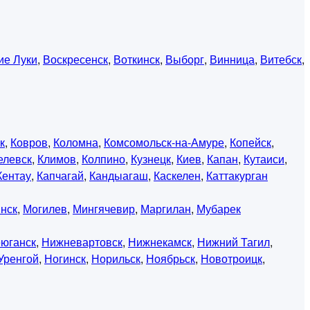
ие Луки
,
Воскресенск
,
Воткинск
,
Выборг
,
Винница
,
Витебск
,
к
,
Ковров
,
Коломна
,
Комсомольск-на-Амуре
,
Копейск
,
елевск
,
Климов
,
Колпино
,
Кузнецк
,
Киев
,
Капан
,
Кутаиси
,
Кентау
,
Капчагай
,
Кандыагаш
,
Каскелен
,
Каттакурган
нск
,
Могилев
,
Мингячевир
,
Маргилан
,
Мубарек
юганск
,
Нижневартовск
,
Нижнекамск
,
Нижний Тагил
,
Уренгой
,
Ногинск
,
Норильск
,
Ноябрьск
,
Новотроицк
,