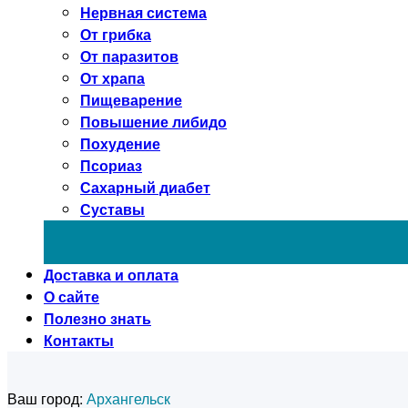
Нервная система
От грибка
От паразитов
От храпа
Пищеварение
Повышение либидо
Похудение
Псориаз
Сахарный диабет
Суставы
Доставка и оплата
О сайте
Полезно знать
Контакты
Ваш город:
Архангельск