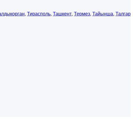
алдыкорган
,
Тирасполь
,
Ташкент
,
Термез
,
Тайынша
,
Талгар