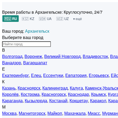
Время работы в Архангельске:
Круглосуточно, 24/7
🇷🇺 RU
🇰🇿 KZ
🇺🇦 UA
🇺🇿 UZ
▾ ещё
Ваш город:
Архангельск
Выберите ваш город
В
Волгоград
,
Воронеж
,
Великий Новгород
,
Владивосток
,
Вла
Ванадзор
,
Вагаршапат
Е
Екатеринбург
,
Елец
,
Ессентуки
,
Евпатория
,
Егорьевск
,
Ейс
К
Казань
,
Красноярск
,
Калининград
,
Калуга
,
Каменск-Уральс
Королёв
,
Кострома
,
Красногорск
,
Краснодар
,
Крымск
,
Кург
Караганда
,
Кызылорда
,
Костанай
,
Кокшетау
,
Каракол
,
Кара
М
Москва
,
Магнитогорск
,
Майкоп
,
Махачкала
,
Миасс
,
Мурман