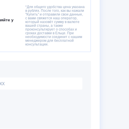
*Для общего удобства цена указана
в рублях. После того, как вы нажали
"Купить" и отправили свои данные,
с вами свяжется наш оператор,
няйте у
который назовёт сумму в валюте
вашей страны, а также
проконсультирует о способах и
сроках доставки в Ельце. При
необходимости соединит с нашим
менеджером для бесплатной
консультации.