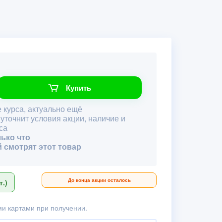
Купить
 курса, актуально ещё
 уточнит условия акции, наличие и
са
лько что
й смотрят этот товар
До конца акции осталось
.)
и картами при получении.