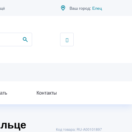
Ваш город:
Елец
ещё
ать
Контакты
Ельце
Код товара: RU-A00101897