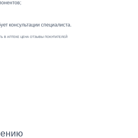
понентов;
ует консультации специалиста.
нению