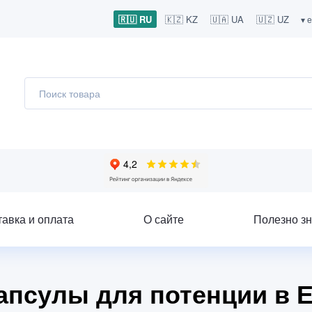
🇷🇺 RU
🇰🇿 KZ
🇺🇦 UA
🇺🇿 UZ
▾ 
тавка и оплата
О сайте
Полезно зн
капсулы для потенции в 