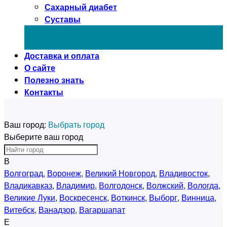
Сахарный диабет
Суставы
Доставка и оплата
О сайте
Полезно знать
Контакты
Ваш город:
Выбрать город
Выберите ваш город
В
Волгоград
,
Воронеж
,
Великий Новгород
,
Владивосток
,
Владикавказ
,
Владимир
,
Волгодонск
,
Волжский
,
Вологда
,
Великие Луки
,
Воскресенск
,
Воткинск
,
Выборг
,
Винница
,
Витебск
,
Ванадзор
,
Вагаршапат
Е