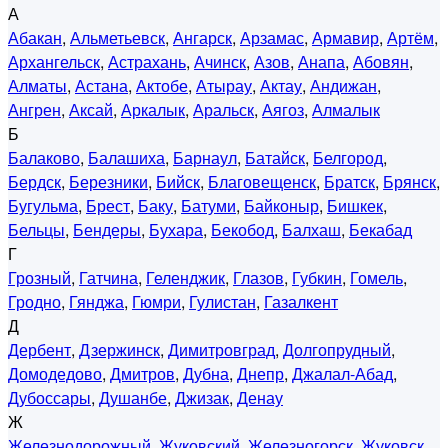
А
Абакан
,
Альметьевск
,
Ангарск
,
Арзамас
,
Армавир
,
Артём
,
Архангельск
,
Астрахань
,
Ачинск
,
Азов
,
Анапа
,
Абовян
,
Алматы
,
Астана
,
Актобе
,
Атырау
,
Актау
,
Андижан
,
Ангрен
,
Аксай
,
Аркалык
,
Аральск
,
Аягоз
,
Алмалык
Б
Балаково
,
Балашиха
,
Барнаул
,
Батайск
,
Белгород
,
Бердск
,
Березники
,
Бийск
,
Благовещенск
,
Братск
,
Брянск
,
Бугульма
,
Брест
,
Баку
,
Батуми
,
Байконыр
,
Бишкек
,
Бельцы
,
Бендеры
,
Бухара
,
Бекобод
,
Балхаш
,
Бекабад
Г
Грозный
,
Гатчина
,
Геленджик
,
Глазов
,
Губкин
,
Гомель
,
Гродно
,
Гянджа
,
Гюмри
,
Гулистан
,
Газалкент
Д
Дербент
,
Дзержинск
,
Димитровград
,
Долгопрудный
,
Домодедово
,
Дмитров
,
Дубна
,
Днепр
,
Джалал-Абад
,
Дубоссары
,
Душанбе
,
Джизак
,
Денау
Ж
Железнодорожный
,
Жуковский
,
Железногорск
,
Жуковск
,