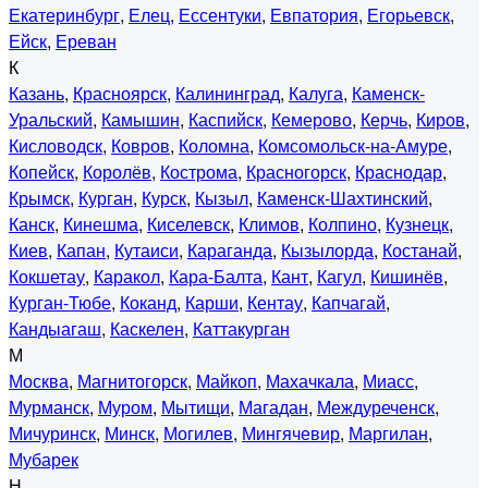
Екатеринбург
,
Елец
,
Ессентуки
,
Евпатория
,
Егорьевск
,
Ейск
,
Ереван
К
Казань
,
Красноярск
,
Калининград
,
Калуга
,
Каменск-
Уральский
,
Камышин
,
Каспийск
,
Кемерово
,
Керчь
,
Киров
,
Кисловодск
,
Ковров
,
Коломна
,
Комсомольск-на-Амуре
,
Копейск
,
Королёв
,
Кострома
,
Красногорск
,
Краснодар
,
Крымск
,
Курган
,
Курск
,
Кызыл
,
Каменск-Шахтинский
,
Канск
,
Кинешма
,
Киселевск
,
Климов
,
Колпино
,
Кузнецк
,
Киев
,
Капан
,
Кутаиси
,
Караганда
,
Кызылорда
,
Костанай
,
Кокшетау
,
Каракол
,
Кара-Балта
,
Кант
,
Кагул
,
Кишинёв
,
Курган-Тюбе
,
Коканд
,
Карши
,
Кентау
,
Капчагай
,
Кандыагаш
,
Каскелен
,
Каттакурган
М
Москва
,
Магнитогорск
,
Майкоп
,
Махачкала
,
Миасс
,
Мурманск
,
Муром
,
Мытищи
,
Магадан
,
Междуреченск
,
Мичуринск
,
Минск
,
Могилев
,
Мингячевир
,
Маргилан
,
Мубарек
Н