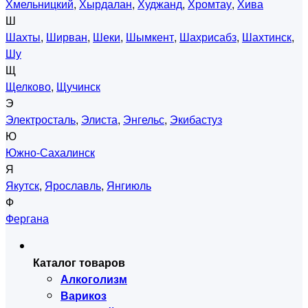
Хмельницкий
,
Хырдалан
,
Худжанд
,
Хромтау
,
Хива
Ш
Шахты
,
Ширван
,
Шеки
,
Шымкент
,
Шахрисабз
,
Шахтинск
,
Шу
Щ
Щелково
,
Щучинск
Э
Электросталь
,
Элиста
,
Энгельс
,
Экибастуз
Ю
Южно-Сахалинск
Я
Якутск
,
Ярославль
,
Янгиюль
Ф
Фергана
Каталог товаров
Алкоголизм
Варикоз