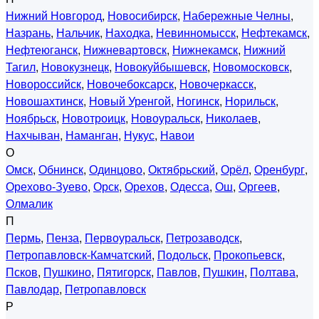
Нижний Новгород
,
Новосибирск
,
Набережные Челны
,
Назрань
,
Нальчик
,
Находка
,
Невинномысск
,
Нефтекамск
,
Нефтеюганск
,
Нижневартовск
,
Нижнекамск
,
Нижний
Тагил
,
Новокузнецк
,
Новокуйбышевск
,
Новомосковск
,
Новороссийск
,
Новочебоксарск
,
Новочеркасск
,
Новошахтинск
,
Новый Уренгой
,
Ногинск
,
Норильск
,
Ноябрьск
,
Новотроицк
,
Новоуральск
,
Николаев
,
Нахчыван
,
Наманган
,
Нукус
,
Навои
О
Омск
,
Обнинск
,
Одинцово
,
Октябрьский
,
Орёл
,
Оренбург
,
Орехово-Зуево
,
Орск
,
Орехов
,
Одесса
,
Ош
,
Оргеев
,
Олмалик
П
Пермь
,
Пенза
,
Первоуральск
,
Петрозаводск
,
Петропавловск-Камчатский
,
Подольск
,
Прокопьевск
,
Псков
,
Пушкино
,
Пятигорск
,
Павлов
,
Пушкин
,
Полтава
,
Павлодар
,
Петропавловск
Р