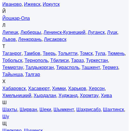
Иваново
,
Ижевск
,
Иркутск
Й
Йошкар-Ола
Л
Липецк
,
Люберцы
,
Ленинск-Кузнецкий
,
Луганск
,
Луцк
,
Львов
,
Ленкорань
,
Лисаковск
Т
Таганрог
,
Тамбов
,
Тверь
,
Тольятти
,
Томск
,
Тула
,
Тюмень
,
Тобольск
,
Тернополь
,
Тбилиси
,
Тараз
,
Туркестан
,
Темиртау
,
Талдыкорган
,
Тирасполь
,
Ташкент
,
Термез
,
Тайынша
,
Талгар
Х
Хабаровск
,
Хасавюрт
,
Химки
,
Харьков
,
Херсон
,
Хмельницкий
,
Хырдалан
,
Худжанд
,
Хромтау
,
Хива
Ш
Шахты
,
Ширван
,
Шеки
,
Шымкент
,
Шахрисабз
,
Шахтинск
,
Шу
Щ
Щелково
,
Щучинск