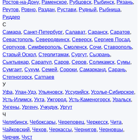
Ростов-на-Дону
,
Раменское
,
Рубцовск
,
Рыбинск
,
Рязань
,
Реутов
,
Ровно
,
Раздан
,
Рустави
,
Рудный
,
Рыбница
,
Риддер
С
Самара
,
Санкт-Петербург
,
Салават
,
Саранск
,
Саратов
,
Севастополь
,
Северодвинск
,
Северск
,
Сергиев Посад
,
Серпухов
,
Симферополь
,
Смоленск
,
Сочи
,
Ставрополь
,
Старый Оскол
,
Стерлитамак
,
Сургут
,
Сызрань
,
Сыктывкар
,
Сарапул
,
Саров
,
Серов
,
Соликамск
,
Сумы
,
Сумгаит
,
Сухум
,
Семей
,
Сороки
,
Самарканд
,
Сарань
,
Степногорск
,
Сатпаев
У
Уфа
,
Улан-Удэ
,
Ульяновск
,
Уссурийск
,
Усолье-Сибирское
,
Усть-Илимск
,
Ухта
,
Ужгород
,
Усть-Каменогорск
,
Уральск
,
Унгены
,
Ургенч
,
Учкудук
,
Ургут
Ч
Челябинск
,
Чебоксары
,
Череповец
,
Черкесск
,
Чита
,
Чайковский
,
Чехов
,
Черкассы
,
Чернигов
,
Черновцы
,
Чирчик
,
Чуст