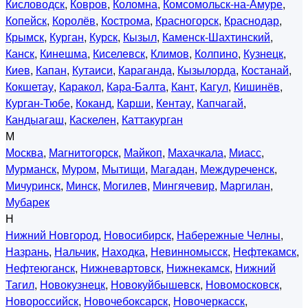
Кисловодск
,
Ковров
,
Коломна
,
Комсомольск-на-Амуре
,
Копейск
,
Королёв
,
Кострома
,
Красногорск
,
Краснодар
,
Крымск
,
Курган
,
Курск
,
Кызыл
,
Каменск-Шахтинский
,
Канск
,
Кинешма
,
Киселевск
,
Климов
,
Колпино
,
Кузнецк
,
Киев
,
Капан
,
Кутаиси
,
Караганда
,
Кызылорда
,
Костанай
,
Кокшетау
,
Каракол
,
Кара-Балта
,
Кант
,
Кагул
,
Кишинёв
,
Курган-Тюбе
,
Коканд
,
Карши
,
Кентау
,
Капчагай
,
Кандыагаш
,
Каскелен
,
Каттакурган
М
Москва
,
Магнитогорск
,
Майкоп
,
Махачкала
,
Миасс
,
Мурманск
,
Муром
,
Мытищи
,
Магадан
,
Междуреченск
,
Мичуринск
,
Минск
,
Могилев
,
Мингячевир
,
Маргилан
,
Мубарек
Н
Нижний Новгород
,
Новосибирск
,
Набережные Челны
,
Назрань
,
Нальчик
,
Находка
,
Невинномысск
,
Нефтекамск
,
Нефтеюганск
,
Нижневартовск
,
Нижнекамск
,
Нижний
Тагил
,
Новокузнецк
,
Новокуйбышевск
,
Новомосковск
,
Новороссийск
,
Новочебоксарск
,
Новочеркасск
,