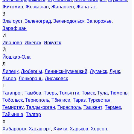
Житомир
,
Жезказган
,
Жанаозен
,
Жанатас
З
Златоуст
,
Зеленоград
,
Зеленодольск
,
Запорожье
,
Зарафшан
И
Иваново
,
Ижевск
,
Иркутск
Й
Йошкар-Ола
Л
Липецк
,
Люберцы
,
Ленинск-Кузнецкий
,
Луганск
,
Луцк
,
Львов
,
Ленкорань
,
Лисаковск
Т
Таганрог
,
Тамбов
,
Тверь
,
Тольятти
,
Томск
,
Тула
,
Тюмень
,
Тобольск
,
Тернополь
,
Тбилиси
,
Тараз
,
Туркестан
,
Темиртау
,
Талдыкорган
,
Тирасполь
,
Ташкент
,
Термез
,
Тайынша
,
Талгар
Х
Хабаровск
,
Хасавюрт
,
Химки
,
Харьков
,
Херсон
,