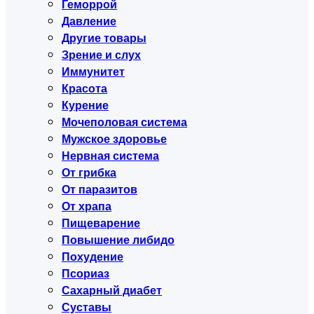
Геморрой
Давление
Другие товары
Зрение и слух
Иммунитет
Красота
Курение
Мочеполовая система
Мужское здоровье
Нервная система
От грибка
От паразитов
От храпа
Пищеварение
Повышение либидо
Похудение
Псориаз
Сахарный диабет
Суставы