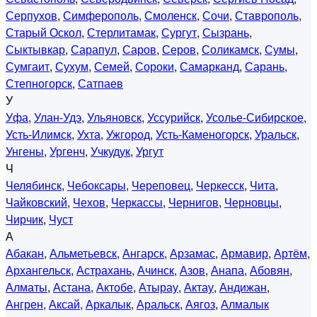
Серпухов
,
Симферополь
,
Смоленск
,
Сочи
,
Ставрополь
,
Старый Оскол
,
Стерлитамак
,
Сургут
,
Сызрань
,
Сыктывкар
,
Сарапул
,
Саров
,
Серов
,
Соликамск
,
Сумы
,
Сумгаит
,
Сухум
,
Семей
,
Сороки
,
Самарканд
,
Сарань
,
Степногорск
,
Сатпаев
У
Уфа
,
Улан-Удэ
,
Ульяновск
,
Уссурийск
,
Усолье-Сибирское
,
Усть-Илимск
,
Ухта
,
Ужгород
,
Усть-Каменогорск
,
Уральск
,
Унгены
,
Ургенч
,
Учкудук
,
Ургут
Ч
Челябинск
,
Чебоксары
,
Череповец
,
Черкесск
,
Чита
,
Чайковский
,
Чехов
,
Черкассы
,
Чернигов
,
Черновцы
,
Чирчик
,
Чуст
А
Абакан
,
Альметьевск
,
Ангарск
,
Арзамас
,
Армавир
,
Артём
,
Архангельск
,
Астрахань
,
Ачинск
,
Азов
,
Анапа
,
Абовян
,
Алматы
,
Астана
,
Актобе
,
Атырау
,
Актау
,
Андижан
,
Ангрен
,
Аксай
,
Аркалык
,
Аральск
,
Аягоз
,
Алмалык