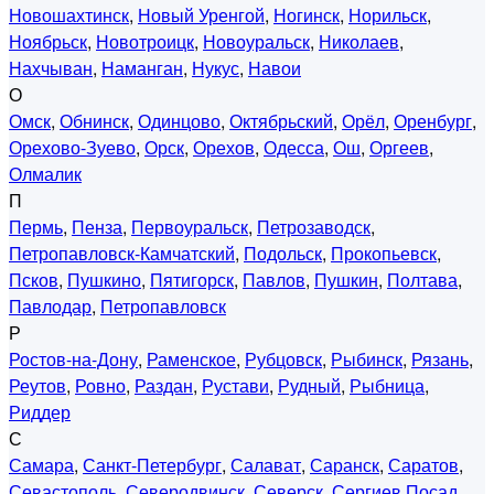
Новошахтинск
,
Новый Уренгой
,
Ногинск
,
Норильск
,
Ноябрьск
,
Новотроицк
,
Новоуральск
,
Николаев
,
Нахчыван
,
Наманган
,
Нукус
,
Навои
О
Омск
,
Обнинск
,
Одинцово
,
Октябрьский
,
Орёл
,
Оренбург
,
Орехово-Зуево
,
Орск
,
Орехов
,
Одесса
,
Ош
,
Оргеев
,
Олмалик
П
Пермь
,
Пенза
,
Первоуральск
,
Петрозаводск
,
Петропавловск-Камчатский
,
Подольск
,
Прокопьевск
,
Псков
,
Пушкино
,
Пятигорск
,
Павлов
,
Пушкин
,
Полтава
,
Павлодар
,
Петропавловск
Р
Ростов-на-Дону
,
Раменское
,
Рубцовск
,
Рыбинск
,
Рязань
,
Реутов
,
Ровно
,
Раздан
,
Рустави
,
Рудный
,
Рыбница
,
Риддер
С
Самара
,
Санкт-Петербург
,
Салават
,
Саранск
,
Саратов
,
Севастополь
,
Северодвинск
,
Северск
,
Сергиев Посад
,