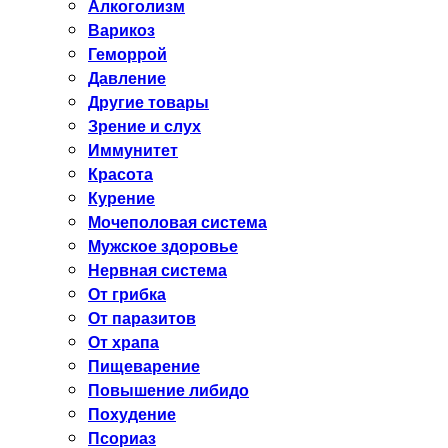
Алкоголизм
Варикоз
Геморрой
Давление
Другие товары
Зрение и слух
Иммунитет
Красота
Курение
Мочеполовая система
Мужское здоровье
Нервная система
От грибка
От паразитов
От храпа
Пищеварение
Повышение либидо
Похудение
Псориаз