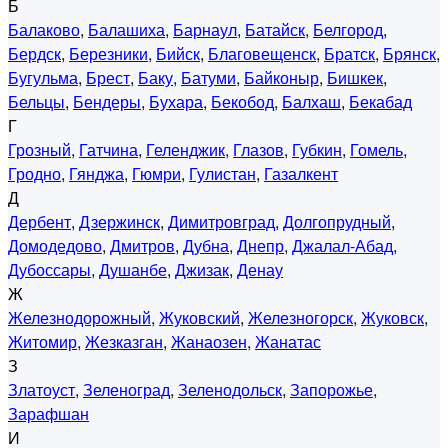
Б
Балаково
,
Балашиха
,
Барнаул
,
Батайск
,
Белгород
,
Бердск
,
Березники
,
Бийск
,
Благовещенск
,
Братск
,
Брянск
,
Бугульма
,
Брест
,
Баку
,
Батуми
,
Байконыр
,
Бишкек
,
Бельцы
,
Бендеры
,
Бухара
,
Бекобод
,
Балхаш
,
Бекабад
Г
Грозный
,
Гатчина
,
Геленджик
,
Глазов
,
Губкин
,
Гомель
,
Гродно
,
Гянджа
,
Гюмри
,
Гулистан
,
Газалкент
Д
Дербент
,
Дзержинск
,
Димитровград
,
Долгопрудный
,
Домодедово
,
Дмитров
,
Дубна
,
Днепр
,
Джалал-Абад
,
Дубоссары
,
Душанбе
,
Джизак
,
Денау
Ж
Железнодорожный
,
Жуковский
,
Железногорск
,
Жуковск
,
Житомир
,
Жезказган
,
Жанаозен
,
Жанатас
З
Златоуст
,
Зеленоград
,
Зеленодольск
,
Запорожье
,
Зарафшан
И