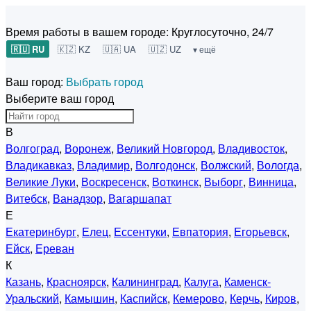
Время работы в вашем городе:
Круглосуточно, 24/7
🇷🇺 RU
🇰🇿 KZ
🇺🇦 UA
🇺🇿 UZ
▾ ещё
Ваш город:
Выбрать город
Выберите ваш город
В
Волгоград
,
Воронеж
,
Великий Новгород
,
Владивосток
,
Владикавказ
,
Владимир
,
Волгодонск
,
Волжский
,
Вологда
,
Великие Луки
,
Воскресенск
,
Воткинск
,
Выборг
,
Винница
,
Витебск
,
Ванадзор
,
Вагаршапат
Е
Екатеринбург
,
Елец
,
Ессентуки
,
Евпатория
,
Егорьевск
,
Ейск
,
Ереван
К
Казань
,
Красноярск
,
Калининград
,
Калуга
,
Каменск-
Уральский
,
Камышин
,
Каспийск
,
Кемерово
,
Керчь
,
Киров
,