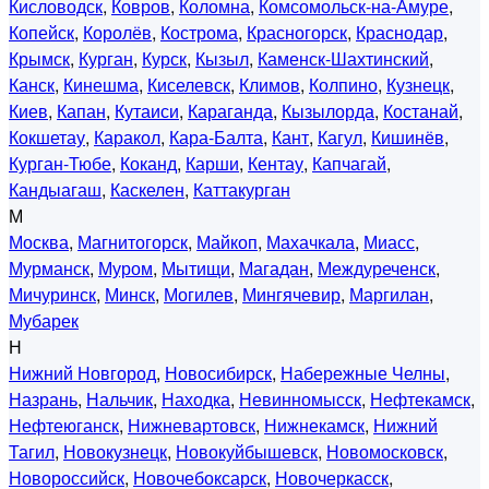
Кисловодск
,
Ковров
,
Коломна
,
Комсомольск-на-Амуре
,
Копейск
,
Королёв
,
Кострома
,
Красногорск
,
Краснодар
,
Крымск
,
Курган
,
Курск
,
Кызыл
,
Каменск-Шахтинский
,
Канск
,
Кинешма
,
Киселевск
,
Климов
,
Колпино
,
Кузнецк
,
Киев
,
Капан
,
Кутаиси
,
Караганда
,
Кызылорда
,
Костанай
,
Кокшетау
,
Каракол
,
Кара-Балта
,
Кант
,
Кагул
,
Кишинёв
,
Курган-Тюбе
,
Коканд
,
Карши
,
Кентау
,
Капчагай
,
Кандыагаш
,
Каскелен
,
Каттакурган
М
Москва
,
Магнитогорск
,
Майкоп
,
Махачкала
,
Миасс
,
Мурманск
,
Муром
,
Мытищи
,
Магадан
,
Междуреченск
,
Мичуринск
,
Минск
,
Могилев
,
Мингячевир
,
Маргилан
,
Мубарек
Н
Нижний Новгород
,
Новосибирск
,
Набережные Челны
,
Назрань
,
Нальчик
,
Находка
,
Невинномысск
,
Нефтекамск
,
Нефтеюганск
,
Нижневартовск
,
Нижнекамск
,
Нижний
Тагил
,
Новокузнецк
,
Новокуйбышевск
,
Новомосковск
,
Новороссийск
,
Новочебоксарск
,
Новочеркасск
,