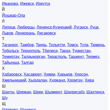
Иваново
,
Ижевск
,
Иркутск
Й
Йошкар-Ола
Л
Липецк
,
Люберцы
,
Ленинск-Кузнецкий
,
Луганск
,
Луцк
,
Львов
,
Ленкорань
,
Лисаковск
Т
Таганрог
,
Тамбов
,
Тверь
,
Тольятти
,
Томск
,
Тула
,
Тюмень
,
Тобольск
,
Тернополь
,
Тбилиси
,
Тараз
,
Туркестан
,
Темиртау
,
Талдыкорган
,
Тирасполь
,
Ташкент
,
Термез
,
Тайынша
,
Талгар
Х
Хабаровск
,
Хасавюрт
,
Химки
,
Харьков
,
Херсон
,
Хмельницкий
,
Хырдалан
,
Худжанд
,
Хромтау
,
Хива
Ш
Шахты
,
Ширван
,
Шеки
,
Шымкент
,
Шахрисабз
,
Шахтинск
,
Шу
Щ
Щелково
,
Щучинск