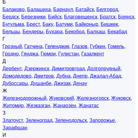
Б
Балаково
,
Балашиха
,
Барнаул
,
Батайск
,
Белгород
,
Бердск
,
Березники
,
Бийск
,
Благовещенск
,
Братск
,
Брянск
,
Бугульма
,
Брест
,
Баку
,
Батуми
,
Байконыр
,
Бишкек
,
Бельцы
,
Бендеры
,
Бухара
,
Бекобод
,
Балхаш
,
Бекабад
Г
Грозный
,
Гатчина
,
Геленджик
,
Глазов
,
Губкин
,
Гомель
,
Гродно
,
Гянджа
,
Гюмри
,
Гулистан
,
Газалкент
Д
Дербент
,
Дзержинск
,
Димитровград
,
Долгопрудный
,
Домодедово
,
Дмитров
,
Дубна
,
Днепр
,
Джалал-Абад
,
Дубоссары
,
Душанбе
,
Джизак
,
Денау
Ж
Железнодорожный
,
Жуковский
,
Железногорск
,
Жуковск
,
Житомир
,
Жезказган
,
Жанаозен
,
Жанатас
З
Златоуст
,
Зеленоград
,
Зеленодольск
,
Запорожье
,
Зарафшан
И