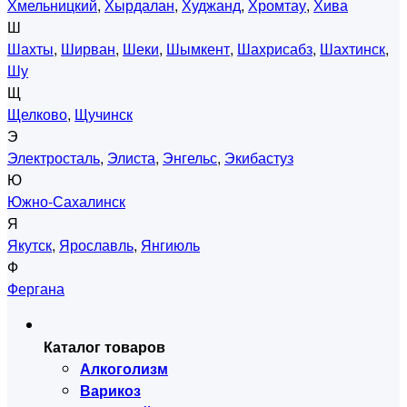
Хмельницкий
,
Хырдалан
,
Худжанд
,
Хромтау
,
Хива
Ш
Шахты
,
Ширван
,
Шеки
,
Шымкент
,
Шахрисабз
,
Шахтинск
,
Шу
Щ
Щелково
,
Щучинск
Э
Электросталь
,
Элиста
,
Энгельс
,
Экибастуз
Ю
Южно-Сахалинск
Я
Якутск
,
Ярославль
,
Янгиюль
Ф
Фергана
Каталог товаров
Алкоголизм
Варикоз