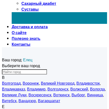
Сахарный диабет
Суставы
Доставка и оплата
О сайте
Полезно знать
Контакты
Ваш город:
Елец
Выберите ваш город
В
Волгоград
,
Воронеж
,
Великий Новгород
,
Владивосток
,
Владикавказ
,
Владимир
,
Волгодонск
,
Волжский
,
Вологда
,
Великие Луки
,
Воскресенск
,
Воткинск
,
Выборг
,
Винница
,
Витебск
,
Ванадзор
,
Вагаршапат
Е