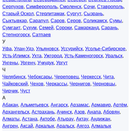
Серпухов
,
Симферополь
,
Смоленск
,
Сочи
,
Ставрополь
,
Старый Оскол
,
Стерлитамак
,
Сургут
,
Сызрань
,
Сыктывкар
,
Сарапул
,
Саров
,
Серов
,
Соликамск
,
Сумы
,
Сумгаит
,
Сухум
,
Семей
,
Сороки
,
Самарканд
,
Сарань
,
Степногорск
,
Сатпаев
У
Уфа
,
Улан-Удэ
,
Ульяновск
,
Уссурийск
,
Усолье-Сибирское
,
Усть-Илимск
,
Ухта
,
Ужгород
,
Усть-Каменогорск
,
Уральск
,
Унгены
,
Ургенч
,
Учкудук
,
Ургут
Ч
Челябинск
,
Чебоксары
,
Череповец
,
Черкесск
,
Чита
,
Чайковский
,
Чехов
,
Черкассы
,
Чернигов
,
Черновцы
,
Чирчик
,
Чуст
А
Абакан
,
Альметьевск
,
Ангарск
,
Арзамас
,
Армавир
,
Артём
,
Архангельск
,
Астрахань
,
Ачинск
,
Азов
,
Анапа
,
Абовян
,
Алматы
,
Астана
,
Актобе
,
Атырау
,
Актау
,
Андижан
,
Ангрен
,
Аксай
,
Аркалык
,
Аральск
,
Аягоз
,
Алмалык