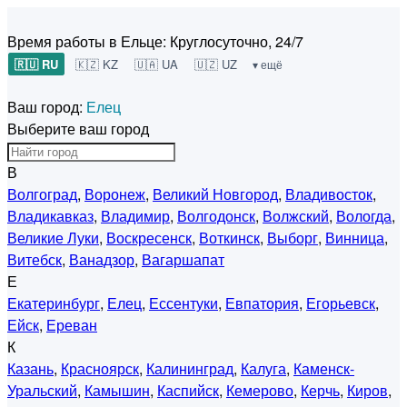
Время работы в Ельце:
Круглосуточно, 24/7
🇷🇺 RU
🇰🇿 KZ
🇺🇦 UA
🇺🇿 UZ
▾ ещё
Ваш город:
Елец
Выберите ваш город
В
Волгоград
,
Воронеж
,
Великий Новгород
,
Владивосток
,
Владикавказ
,
Владимир
,
Волгодонск
,
Волжский
,
Вологда
,
Великие Луки
,
Воскресенск
,
Воткинск
,
Выборг
,
Винница
,
Витебск
,
Ванадзор
,
Вагаршапат
Е
Екатеринбург
,
Елец
,
Ессентуки
,
Евпатория
,
Егорьевск
,
Ейск
,
Ереван
К
Казань
,
Красноярск
,
Калининград
,
Калуга
,
Каменск-
Уральский
,
Камышин
,
Каспийск
,
Кемерово
,
Керчь
,
Киров
,