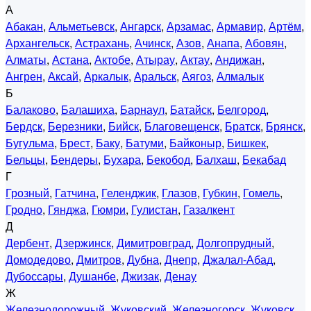
А
Абакан
,
Альметьевск
,
Ангарск
,
Арзамас
,
Армавир
,
Артём
,
Архангельск
,
Астрахань
,
Ачинск
,
Азов
,
Анапа
,
Абовян
,
Алматы
,
Астана
,
Актобе
,
Атырау
,
Актау
,
Андижан
,
Ангрен
,
Аксай
,
Аркалык
,
Аральск
,
Аягоз
,
Алмалык
Б
Балаково
,
Балашиха
,
Барнаул
,
Батайск
,
Белгород
,
Бердск
,
Березники
,
Бийск
,
Благовещенск
,
Братск
,
Брянск
,
Бугульма
,
Брест
,
Баку
,
Батуми
,
Байконыр
,
Бишкек
,
Бельцы
,
Бендеры
,
Бухара
,
Бекобод
,
Балхаш
,
Бекабад
Г
Грозный
,
Гатчина
,
Геленджик
,
Глазов
,
Губкин
,
Гомель
,
Гродно
,
Гянджа
,
Гюмри
,
Гулистан
,
Газалкент
Д
Дербент
,
Дзержинск
,
Димитровград
,
Долгопрудный
,
Домодедово
,
Дмитров
,
Дубна
,
Днепр
,
Джалал-Абад
,
Дубоссары
,
Душанбе
,
Джизак
,
Денау
Ж
Железнодорожный
,
Жуковский
,
Железногорск
,
Жуковск
,