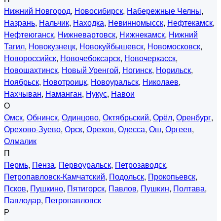
Нижний Новгород
,
Новосибирск
,
Набережные Челны
,
Назрань
,
Нальчик
,
Находка
,
Невинномысск
,
Нефтекамск
,
Нефтеюганск
,
Нижневартовск
,
Нижнекамск
,
Нижний
Тагил
,
Новокузнецк
,
Новокуйбышевск
,
Новомосковск
,
Новороссийск
,
Новочебоксарск
,
Новочеркасск
,
Новошахтинск
,
Новый Уренгой
,
Ногинск
,
Норильск
,
Ноябрьск
,
Новотроицк
,
Новоуральск
,
Николаев
,
Нахчыван
,
Наманган
,
Нукус
,
Навои
О
Омск
,
Обнинск
,
Одинцово
,
Октябрьский
,
Орёл
,
Оренбург
,
Орехово-Зуево
,
Орск
,
Орехов
,
Одесса
,
Ош
,
Оргеев
,
Олмалик
П
Пермь
,
Пенза
,
Первоуральск
,
Петрозаводск
,
Петропавловск-Камчатский
,
Подольск
,
Прокопьевск
,
Псков
,
Пушкино
,
Пятигорск
,
Павлов
,
Пушкин
,
Полтава
,
Павлодар
,
Петропавловск
Р