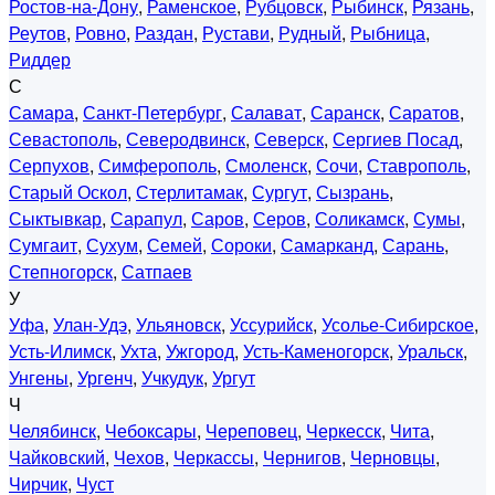
Ростов-на-Дону
,
Раменское
,
Рубцовск
,
Рыбинск
,
Рязань
,
Реутов
,
Ровно
,
Раздан
,
Рустави
,
Рудный
,
Рыбница
,
Риддер
С
Самара
,
Санкт-Петербург
,
Салават
,
Саранск
,
Саратов
,
Севастополь
,
Северодвинск
,
Северск
,
Сергиев Посад
,
Серпухов
,
Симферополь
,
Смоленск
,
Сочи
,
Ставрополь
,
Старый Оскол
,
Стерлитамак
,
Сургут
,
Сызрань
,
Сыктывкар
,
Сарапул
,
Саров
,
Серов
,
Соликамск
,
Сумы
,
Сумгаит
,
Сухум
,
Семей
,
Сороки
,
Самарканд
,
Сарань
,
Степногорск
,
Сатпаев
У
Уфа
,
Улан-Удэ
,
Ульяновск
,
Уссурийск
,
Усолье-Сибирское
,
Усть-Илимск
,
Ухта
,
Ужгород
,
Усть-Каменогорск
,
Уральск
,
Унгены
,
Ургенч
,
Учкудук
,
Ургут
Ч
Челябинск
,
Чебоксары
,
Череповец
,
Черкесск
,
Чита
,
Чайковский
,
Чехов
,
Черкассы
,
Чернигов
,
Черновцы
,
Чирчик
,
Чуст