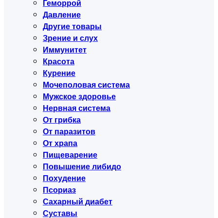
Геморрой
Давление
Другие товары
Зрение и слух
Иммунитет
Красота
Курение
Мочеполовая система
Мужское здоровье
Нервная система
От грибка
От паразитов
От храпа
Пищеварение
Повышение либидо
Похудение
Псориаз
Сахарный диабет
Суставы