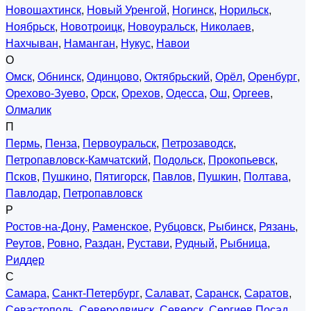
Новошахтинск
,
Новый Уренгой
,
Ногинск
,
Норильск
,
Ноябрьск
,
Новотроицк
,
Новоуральск
,
Николаев
,
Нахчыван
,
Наманган
,
Нукус
,
Навои
О
Омск
,
Обнинск
,
Одинцово
,
Октябрьский
,
Орёл
,
Оренбург
,
Орехово-Зуево
,
Орск
,
Орехов
,
Одесса
,
Ош
,
Оргеев
,
Олмалик
П
Пермь
,
Пенза
,
Первоуральск
,
Петрозаводск
,
Петропавловск-Камчатский
,
Подольск
,
Прокопьевск
,
Псков
,
Пушкино
,
Пятигорск
,
Павлов
,
Пушкин
,
Полтава
,
Павлодар
,
Петропавловск
Р
Ростов-на-Дону
,
Раменское
,
Рубцовск
,
Рыбинск
,
Рязань
,
Реутов
,
Ровно
,
Раздан
,
Рустави
,
Рудный
,
Рыбница
,
Риддер
С
Самара
,
Санкт-Петербург
,
Салават
,
Саранск
,
Саратов
,
Севастополь
,
Северодвинск
,
Северск
,
Сергиев Посад
,