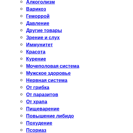
Алкоголизм
Варикоз
Геморрой
Давление
Другие товары
Зрение и слух
Иммунитет
Красота
Курение
Мочеполовая система
Мужское здоровье
Нервная система
От грибка
От паразитов
От храпа
Пищеварение
Повышение либидо
Похудение
Псориаз