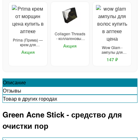
Collagen Threads
- коллагеновые
Prima (Прима) —
нити для
крем для
Акция
Wow Glam -
подтяжки лица
омоложения
Акция
ампулы для
волос
147 ₽
Описание
Отзывы
Товар в других городах
Green Acne Stick - средство для
очистки пор