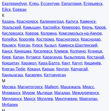
Екатеринбург
,
Елец
,
Ессентуки
,
Евпатория
,
Егорьевск
,
Ейск
,
Ереван
К
Казань
,
Красноярск
,
Калининград
,
Калуга
,
Каменск-
Уральский
,
Камышин
,
Каспийск
,
Кемерово
,
Керчь
,
Киров
,
Кисловодск
,
Ковров
,
Коломна
,
Комсомольск-на-Амуре
,
Копейск
,
Королёв
,
Кострома
,
Красногорск
,
Краснодар
,
Крымск
,
Курган
,
Курск
,
Кызыл
,
Каменск-Шахтинский
,
Канск
,
Кинешма
,
Киселевск
,
Климов
,
Колпино
,
Кузнецк
,
Киев
,
Капан
,
Кутаиси
,
Караганда
,
Кызылорда
,
Костанай
,
Кокшетау
,
Каракол
,
Кара-Балта
,
Кант
,
Кагул
,
Кишинёв
,
Курган-Тюбе
,
Коканд
,
Карши
,
Кентау
,
Капчагай
,
Кандыагаш
,
Каскелен
,
Каттакурган
М
Москва
,
Магнитогорск
,
Майкоп
,
Махачкала
,
Миасс
,
Мурманск
,
Муром
,
Мытищи
,
Магадан
,
Междуреченск
,
Мичуринск
,
Минск
,
Могилев
,
Мингячевир
,
Маргилан
,
Мубарек
Н