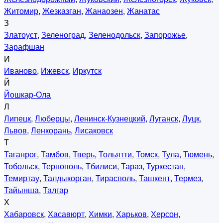
Житомир
,
Жезказган
,
Жанаозен
,
Жанатас
З
Златоуст
,
Зеленоград
,
Зеленодольск
,
Запорожье
,
Зарафшан
И
Иваново
,
Ижевск
,
Иркутск
Й
Йошкар-Ола
Л
Липецк
,
Люберцы
,
Ленинск-Кузнецкий
,
Луганск
,
Луцк
,
Львов
,
Ленкорань
,
Лисаковск
Т
Таганрог
,
Тамбов
,
Тверь
,
Тольятти
,
Томск
,
Тула
,
Тюмень
,
Тобольск
,
Тернополь
,
Тбилиси
,
Тараз
,
Туркестан
,
Темиртау
,
Талдыкорган
,
Тирасполь
,
Ташкент
,
Термез
,
Тайынша
,
Талгар
Х
Хабаровск
,
Хасавюрт
,
Химки
,
Харьков
,
Херсон
,