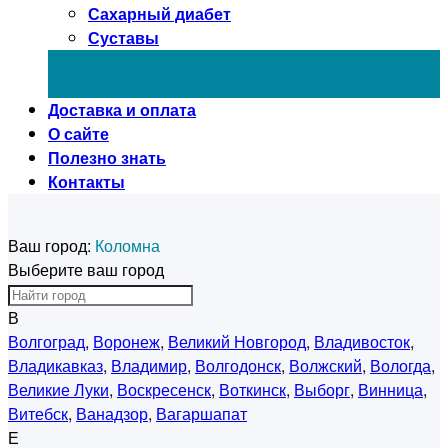
Сахарный диабет
Суставы
Доставка и оплата
О сайте
Полезно знать
Контакты
Ваш город:
Коломна
Выберите ваш город
В
Волгоград
,
Воронеж
,
Великий Новгород
,
Владивосток
,
Владикавказ
,
Владимир
,
Волгодонск
,
Волжский
,
Вологда
,
Великие Луки
,
Воскресенск
,
Воткинск
,
Выборг
,
Винница
,
Витебск
,
Ванадзор
,
Вагаршапат
Е