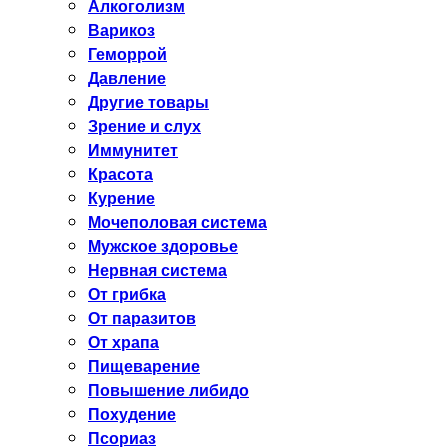
Алкоголизм
Варикоз
Геморрой
Давление
Другие товары
Зрение и слух
Иммунитет
Красота
Курение
Мочеполовая система
Мужское здоровье
Нервная система
От грибка
От паразитов
От храпа
Пищеварение
Повышение либидо
Похудение
Псориаз