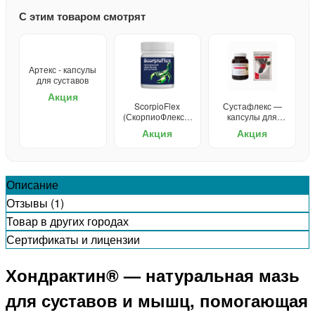
С этим товаром смотрят
Артекс - капсулы
для суставов
Акция
ScorpioFlex
Сустафлекс —
(СкорпиоФлекс) -
капсулы для
крем для
суставов
Акция
Акция
суставов
Описание
Отзывы (1)
Товар в других городах
Сертификаты и лицензии
Хондрактин® — натуральная мазь
для суставов и мышц, помогающая