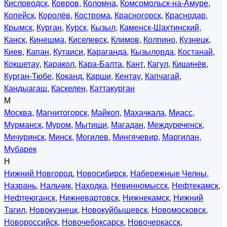
Кисловодск
,
Ковров
,
Коломна
,
Комсомольск-на-Амуре
,
Копейск
,
Королёв
,
Кострома
,
Красногорск
,
Краснодар
,
Крымск
,
Курган
,
Курск
,
Кызыл
,
Каменск-Шахтинский
,
Канск
,
Кинешма
,
Киселевск
,
Климов
,
Колпино
,
Кузнецк
,
Киев
,
Капан
,
Кутаиси
,
Караганда
,
Кызылорда
,
Костанай
,
Кокшетау
,
Каракол
,
Кара-Балта
,
Кант
,
Кагул
,
Кишинёв
,
Курган-Тюбе
,
Коканд
,
Карши
,
Кентау
,
Капчагай
,
Кандыагаш
,
Каскелен
,
Каттакурган
М
Москва
,
Магнитогорск
,
Майкоп
,
Махачкала
,
Миасс
,
Мурманск
,
Муром
,
Мытищи
,
Магадан
,
Междуреченск
,
Мичуринск
,
Минск
,
Могилев
,
Мингячевир
,
Маргилан
,
Мубарек
Н
Нижний Новгород
,
Новосибирск
,
Набережные Челны
,
Назрань
,
Нальчик
,
Находка
,
Невинномысск
,
Нефтекамск
,
Нефтеюганск
,
Нижневартовск
,
Нижнекамск
,
Нижний
Тагил
,
Новокузнецк
,
Новокуйбышевск
,
Новомосковск
,
Новороссийск
,
Новочебоксарск
,
Новочеркасск
,