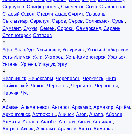
Серпухов
,
Симферополь
,
Смоленск
,
Сочи
,
Ставрополь
,
Старый Оскол
,
Стерлитамак
,
Сургут
,
Сызрань
,
Сыктывкар
,
Сарапул
,
Саров
,
Серов
,
Соликамск
,
Сумы
,
Сумгаит
,
Сухум
,
Семей
,
Сороки
,
Самарканд
,
Сарань
,
Степногорск
,
Сатпаев
У
Уфа
,
Улан-Удэ
,
Ульяновск
,
Уссурийск
,
Усолье-Сибирское
,
Усть-Илимск
,
Ухта
,
Ужгород
,
Усть-Каменогорск
,
Уральск
,
Унгены
,
Ургенч
,
Учкудук
,
Ургут
Ч
Челябинск
,
Чебоксары
,
Череповец
,
Черкесск
,
Чита
,
Чайковский
,
Чехов
,
Черкассы
,
Чернигов
,
Черновцы
,
Чирчик
,
Чуст
А
Абакан
,
Альметьевск
,
Ангарск
,
Арзамас
,
Армавир
,
Артём
,
Архангельск
,
Астрахань
,
Ачинск
,
Азов
,
Анапа
,
Абовян
,
Алматы
,
Астана
,
Актобе
,
Атырау
,
Актау
,
Андижан
,
Ангрен
,
Аксай
,
Аркалык
,
Аральск
,
Аягоз
,
Алмалык