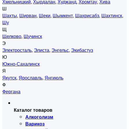
Хмельницкий
,
Хырдалан
,
Худжанд
,
Хромтау
,
Хива
Ш
Шахты
,
Ширван
,
Шеки
,
Шымкент
,
Шахрисабз
,
Шахтинск
,
Шу
Щ
Щелково
,
Щучинск
Э
Электросталь
,
Элиста
,
Энгельс
,
Экибастуз
Ю
Южно-Сахалинск
Я
Якутск
,
Ярославль
,
Янгиюль
Ф
Фергана
Каталог товаров
Алкоголизм
Варикоз