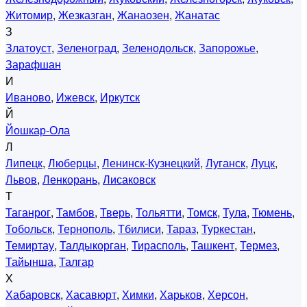
Житомир
,
Жезказган
,
Жанаозен
,
Жанатас
З
Златоуст
,
Зеленоград
,
Зеленодольск
,
Запорожье
,
Зарафшан
И
Иваново
,
Ижевск
,
Иркутск
Й
Йошкар-Ола
Л
Липецк
,
Люберцы
,
Ленинск-Кузнецкий
,
Луганск
,
Луцк
,
Львов
,
Ленкорань
,
Лисаковск
Т
Таганрог
,
Тамбов
,
Тверь
,
Тольятти
,
Томск
,
Тула
,
Тюмень
,
Тобольск
,
Тернополь
,
Тбилиси
,
Тараз
,
Туркестан
,
Темиртау
,
Талдыкорган
,
Тирасполь
,
Ташкент
,
Термез
,
Тайынша
,
Талгар
Х
Хабаровск
,
Хасавюрт
,
Химки
,
Харьков
,
Херсон
,