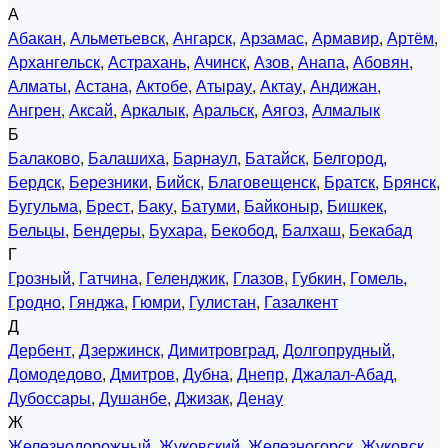
А
Абакан
,
Альметьевск
,
Ангарск
,
Арзамас
,
Армавир
,
Артём
,
Архангельск
,
Астрахань
,
Ачинск
,
Азов
,
Анапа
,
Абовян
,
Алматы
,
Астана
,
Актобе
,
Атырау
,
Актау
,
Андижан
,
Ангрен
,
Аксай
,
Аркалык
,
Аральск
,
Аягоз
,
Алмалык
Б
Балаково
,
Балашиха
,
Барнаул
,
Батайск
,
Белгород
,
Бердск
,
Березники
,
Бийск
,
Благовещенск
,
Братск
,
Брянск
,
Бугульма
,
Брест
,
Баку
,
Батуми
,
Байконыр
,
Бишкек
,
Бельцы
,
Бендеры
,
Бухара
,
Бекобод
,
Балхаш
,
Бекабад
Г
Грозный
,
Гатчина
,
Геленджик
,
Глазов
,
Губкин
,
Гомель
,
Гродно
,
Гянджа
,
Гюмри
,
Гулистан
,
Газалкент
Д
Дербент
,
Дзержинск
,
Димитровград
,
Долгопрудный
,
Домодедово
,
Дмитров
,
Дубна
,
Днепр
,
Джалал-Абад
,
Дубоссары
,
Душанбе
,
Джизак
,
Денау
Ж
Железнодорожный
,
Жуковский
,
Железногорск
,
Жуковск
,