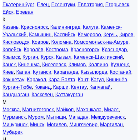
Екатеринбург
,
Елец
,
Ессентуки
,
Евпатория
,
Егорьевск
,
Ейск
,
Ереван
К
Казань
,
Красноярск
,
Калининград
,
Калуга
,
Каменск-
Уральский
,
Камышин
,
Каспийск
,
Кемерово
,
Керчь
,
Киров
,
Кисловодск
,
Ковров
,
Коломна
,
Комсомольск-на-Амуре
,
Копейск
,
Королёв
,
Кострома
,
Красногорск
,
Краснодар
,
Крымск
,
Курган
,
Курск
,
Кызыл
,
Каменск-Шахтинский
,
Канск
,
Кинешма
,
Киселевск
,
Климов
,
Колпино
,
Кузнецк
,
Киев
,
Капан
,
Кутаиси
,
Караганда
,
Кызылорда
,
Костанай
,
Кокшетау
,
Каракол
,
Кара-Балта
,
Кант
,
Кагул
,
Кишинёв
,
Курган-Тюбе
,
Коканд
,
Карши
,
Кентау
,
Капчагай
,
Кандыагаш
,
Каскелен
,
Каттакурган
М
Москва
,
Магнитогорск
,
Майкоп
,
Махачкала
,
Миасс
,
Мурманск
,
Муром
,
Мытищи
,
Магадан
,
Междуреченск
,
Мичуринск
,
Минск
,
Могилев
,
Мингячевир
,
Маргилан
,
Мубарек
Н