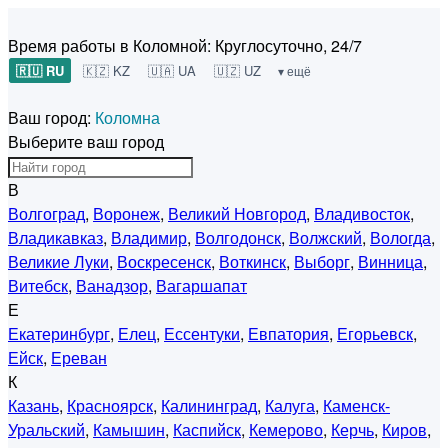
Время работы в Коломной:
Круглосуточно, 24/7
🇷🇺 RU
🇰🇿 KZ
🇺🇦 UA
🇺🇿 UZ
▾ ещё
Ваш город:
Коломна
Выберите ваш город
В
Волгоград
,
Воронеж
,
Великий Новгород
,
Владивосток
,
Владикавказ
,
Владимир
,
Волгодонск
,
Волжский
,
Вологда
,
Великие Луки
,
Воскресенск
,
Воткинск
,
Выборг
,
Винница
,
Витебск
,
Ванадзор
,
Вагаршапат
Е
Екатеринбург
,
Елец
,
Ессентуки
,
Евпатория
,
Егорьевск
,
Ейск
,
Ереван
К
Казань
,
Красноярск
,
Калининград
,
Калуга
,
Каменск-
Уральский
,
Камышин
,
Каспийск
,
Кемерово
,
Керчь
,
Киров
,