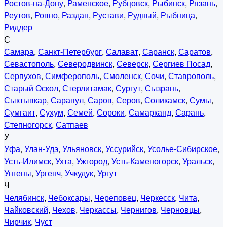
Ростов-на-Дону
,
Раменское
,
Рубцовск
,
Рыбинск
,
Рязань
,
Реутов
,
Ровно
,
Раздан
,
Рустави
,
Рудный
,
Рыбница
,
Риддер
С
Самара
,
Санкт-Петербург
,
Салават
,
Саранск
,
Саратов
,
Севастополь
,
Северодвинск
,
Северск
,
Сергиев Посад
,
Серпухов
,
Симферополь
,
Смоленск
,
Сочи
,
Ставрополь
,
Старый Оскол
,
Стерлитамак
,
Сургут
,
Сызрань
,
Сыктывкар
,
Сарапул
,
Саров
,
Серов
,
Соликамск
,
Сумы
,
Сумгаит
,
Сухум
,
Семей
,
Сороки
,
Самарканд
,
Сарань
,
Степногорск
,
Сатпаев
У
Уфа
,
Улан-Удэ
,
Ульяновск
,
Уссурийск
,
Усолье-Сибирское
,
Усть-Илимск
,
Ухта
,
Ужгород
,
Усть-Каменогорск
,
Уральск
,
Унгены
,
Ургенч
,
Учкудук
,
Ургут
Ч
Челябинск
,
Чебоксары
,
Череповец
,
Черкесск
,
Чита
,
Чайковский
,
Чехов
,
Черкассы
,
Чернигов
,
Черновцы
,
Чирчик
,
Чуст