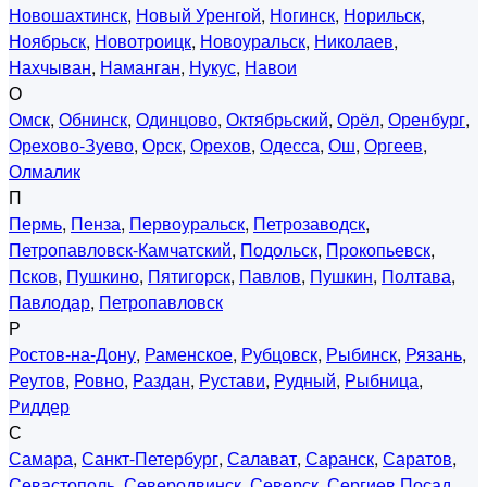
Новошахтинск
,
Новый Уренгой
,
Ногинск
,
Норильск
,
Ноябрьск
,
Новотроицк
,
Новоуральск
,
Николаев
,
Нахчыван
,
Наманган
,
Нукус
,
Навои
О
Омск
,
Обнинск
,
Одинцово
,
Октябрьский
,
Орёл
,
Оренбург
,
Орехово-Зуево
,
Орск
,
Орехов
,
Одесса
,
Ош
,
Оргеев
,
Олмалик
П
Пермь
,
Пенза
,
Первоуральск
,
Петрозаводск
,
Петропавловск-Камчатский
,
Подольск
,
Прокопьевск
,
Псков
,
Пушкино
,
Пятигорск
,
Павлов
,
Пушкин
,
Полтава
,
Павлодар
,
Петропавловск
Р
Ростов-на-Дону
,
Раменское
,
Рубцовск
,
Рыбинск
,
Рязань
,
Реутов
,
Ровно
,
Раздан
,
Рустави
,
Рудный
,
Рыбница
,
Риддер
С
Самара
,
Санкт-Петербург
,
Салават
,
Саранск
,
Саратов
,
Севастополь
,
Северодвинск
,
Северск
,
Сергиев Посад
,