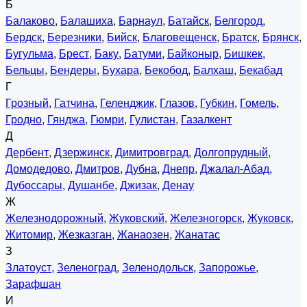
Б
Балаково
,
Балашиха
,
Барнаул
,
Батайск
,
Белгород
,
Бердск
,
Березники
,
Бийск
,
Благовещенск
,
Братск
,
Брянск
,
Бугульма
,
Брест
,
Баку
,
Батуми
,
Байконыр
,
Бишкек
,
Бельцы
,
Бендеры
,
Бухара
,
Бекобод
,
Балхаш
,
Бекабад
Г
Грозный
,
Гатчина
,
Геленджик
,
Глазов
,
Губкин
,
Гомель
,
Гродно
,
Гянджа
,
Гюмри
,
Гулистан
,
Газалкент
Д
Дербент
,
Дзержинск
,
Димитровград
,
Долгопрудный
,
Домодедово
,
Дмитров
,
Дубна
,
Днепр
,
Джалал-Абад
,
Дубоссары
,
Душанбе
,
Джизак
,
Денау
Ж
Железнодорожный
,
Жуковский
,
Железногорск
,
Жуковск
,
Житомир
,
Жезказган
,
Жанаозен
,
Жанатас
З
Златоуст
,
Зеленоград
,
Зеленодольск
,
Запорожье
,
Зарафшан
И