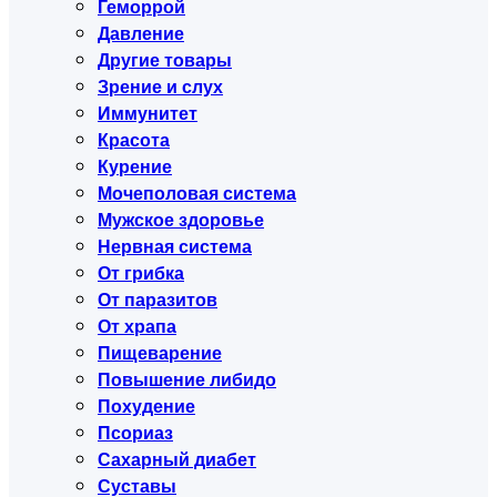
Геморрой
Давление
Другие товары
Зрение и слух
Иммунитет
Красота
Курение
Мочеполовая система
Мужское здоровье
Нервная система
От грибка
От паразитов
От храпа
Пищеварение
Повышение либидо
Похудение
Псориаз
Сахарный диабет
Суставы