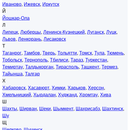
Иваново
,
Ижевск
,
Иркутск
Й
Йошкар-Ола
Л
Липецк
,
Люберцы
,
Ленинск-Кузнецкий
,
Луганск
,
Луцк
,
Львов
,
Ленкорань
,
Лисаковск
Т
Таганрог
,
Тамбов
,
Тверь
,
Тольятти
,
Томск
,
Тула
,
Тюмень
,
Тобольск
,
Тернополь
,
Тбилиси
,
Тараз
,
Туркестан
,
Темиртау
,
Талдыкорган
,
Тирасполь
,
Ташкент
,
Термез
,
Тайынша
,
Талгар
Х
Хабаровск
,
Хасавюрт
,
Химки
,
Харьков
,
Херсон
,
Хмельницкий
,
Хырдалан
,
Худжанд
,
Хромтау
,
Хива
Ш
Шахты
,
Ширван
,
Шеки
,
Шымкент
,
Шахрисабз
,
Шахтинск
,
Шу
Щ
Щелково
,
Щучинск