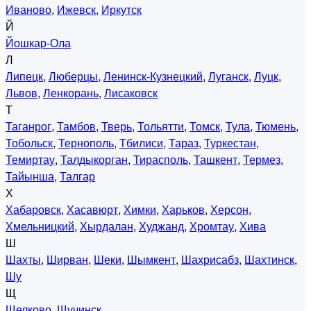
Иваново
,
Ижевск
,
Иркутск
Й
Йошкар-Ола
Л
Липецк
,
Люберцы
,
Ленинск-Кузнецкий
,
Луганск
,
Луцк
,
Львов
,
Ленкорань
,
Лисаковск
Т
Таганрог
,
Тамбов
,
Тверь
,
Тольятти
,
Томск
,
Тула
,
Тюмень
,
Тобольск
,
Тернополь
,
Тбилиси
,
Тараз
,
Туркестан
,
Темиртау
,
Талдыкорган
,
Тирасполь
,
Ташкент
,
Термез
,
Тайынша
,
Талгар
Х
Хабаровск
,
Хасавюрт
,
Химки
,
Харьков
,
Херсон
,
Хмельницкий
,
Хырдалан
,
Худжанд
,
Хромтау
,
Хива
Ш
Шахты
,
Ширван
,
Шеки
,
Шымкент
,
Шахрисабз
,
Шахтинск
,
Шу
Щ
Щелково
,
Щучинск