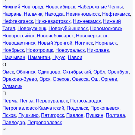
Нижний Новгород
,
Новосибирск
,
Набережные Челны
,
Назрань
,
Нальчик
,
Находка
,
Невинномысск
,
Нефтекамск
,
Нефтеюганск
,
Нижневартовск
,
Нижнекамск
,
Нижний
Тагил
,
Новокузнецк
,
Новокуйбышевск
,
Новомосковск
,
Новороссийск
,
Новочебоксарск
,
Новочеркасск
,
Новошахтинск
,
Новый Уренгой
,
Ногинск
,
Норильск
,
Ноябрьск
,
Новотроицк
,
Новоуральск
,
Николаев
,
Нахчыван
,
Наманган
,
Нукус
,
Навои
О
Омск
,
Обнинск
,
Одинцово
,
Октябрьский
,
Орёл
,
Оренбург
,
Орехово-Зуево
,
Орск
,
Орехов
,
Одесса
,
Ош
,
Оргеев
,
Олмалик
П
Пермь
,
Пенза
,
Первоуральск
,
Петрозаводск
,
Петропавловск-Камчатский
,
Подольск
,
Прокопьевск
,
Псков
,
Пушкино
,
Пятигорск
,
Павлов
,
Пушкин
,
Полтава
,
Павлодар
,
Петропавловск
Р