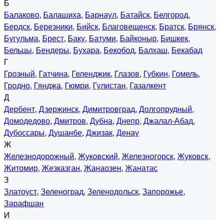
Б
Балаково
,
Балашиха
,
Барнаул
,
Батайск
,
Белгород
,
Бердск
,
Березники
,
Бийск
,
Благовещенск
,
Братск
,
Брянск
,
Бугульма
,
Брест
,
Баку
,
Батуми
,
Байконыр
,
Бишкек
,
Бельцы
,
Бендеры
,
Бухара
,
Бекобод
,
Балхаш
,
Бекабад
Г
Грозный
,
Гатчина
,
Геленджик
,
Глазов
,
Губкин
,
Гомель
,
Гродно
,
Гянджа
,
Гюмри
,
Гулистан
,
Газалкент
Д
Дербент
,
Дзержинск
,
Димитровград
,
Долгопрудный
,
Домодедово
,
Дмитров
,
Дубна
,
Днепр
,
Джалал-Абад
,
Дубоссары
,
Душанбе
,
Джизак
,
Денау
Ж
Железнодорожный
,
Жуковский
,
Железногорск
,
Жуковск
,
Житомир
,
Жезказган
,
Жанаозен
,
Жанатас
З
Златоуст
,
Зеленоград
,
Зеленодольск
,
Запорожье
,
Зарафшан
И