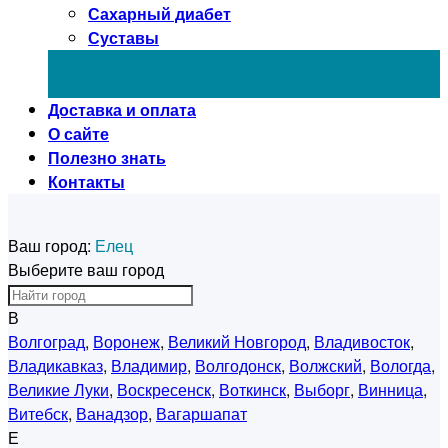
Сахарный диабет
Суставы
Доставка и оплата
О сайте
Полезно знать
Контакты
Ваш город:
Елец
Выберите ваш город
В
Волгоград
,
Воронеж
,
Великий Новгород
,
Владивосток
,
Владикавказ
,
Владимир
,
Волгодонск
,
Волжский
,
Вологда
,
Великие Луки
,
Воскресенск
,
Воткинск
,
Выборг
,
Винница
,
Витебск
,
Ванадзор
,
Вагаршапат
Е