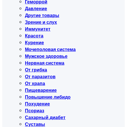
Геморрой
Давление
Другие товары
Зрение и слух
Иммунитет
Красота
Курение
Мочеполовая система
Мужское здоровье
Нервная система
От грибка
От паразитов
От храпа
Пищеварение
Повышение либидо
Похудение
Псориаз
Сахарный диабет
Суставы