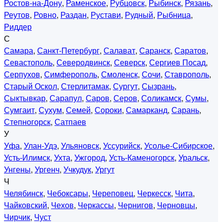
Ростов-на-Дону
,
Раменское
,
Рубцовск
,
Рыбинск
,
Рязань
,
Реутов
,
Ровно
,
Раздан
,
Рустави
,
Рудный
,
Рыбница
,
Риддер
С
Самара
,
Санкт-Петербург
,
Салават
,
Саранск
,
Саратов
,
Севастополь
,
Северодвинск
,
Северск
,
Сергиев Посад
,
Серпухов
,
Симферополь
,
Смоленск
,
Сочи
,
Ставрополь
,
Старый Оскол
,
Стерлитамак
,
Сургут
,
Сызрань
,
Сыктывкар
,
Сарапул
,
Саров
,
Серов
,
Соликамск
,
Сумы
,
Сумгаит
,
Сухум
,
Семей
,
Сороки
,
Самарканд
,
Сарань
,
Степногорск
,
Сатпаев
У
Уфа
,
Улан-Удэ
,
Ульяновск
,
Уссурийск
,
Усолье-Сибирское
,
Усть-Илимск
,
Ухта
,
Ужгород
,
Усть-Каменогорск
,
Уральск
,
Унгены
,
Ургенч
,
Учкудук
,
Ургут
Ч
Челябинск
,
Чебоксары
,
Череповец
,
Черкесск
,
Чита
,
Чайковский
,
Чехов
,
Черкассы
,
Чернигов
,
Черновцы
,
Чирчик
,
Чуст