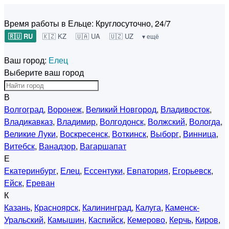
Время работы в Ельце:
Круглосуточно, 24/7
🇷🇺 RU
🇰🇿 KZ
🇺🇦 UA
🇺🇿 UZ
▾ ещё
Ваш город:
Елец
Выберите ваш город
В
Волгоград
,
Воронеж
,
Великий Новгород
,
Владивосток
,
Владикавказ
,
Владимир
,
Волгодонск
,
Волжский
,
Вологда
,
Великие Луки
,
Воскресенск
,
Воткинск
,
Выборг
,
Винница
,
Витебск
,
Ванадзор
,
Вагаршапат
Е
Екатеринбург
,
Елец
,
Ессентуки
,
Евпатория
,
Егорьевск
,
Ейск
,
Ереван
К
Казань
,
Красноярск
,
Калининград
,
Калуга
,
Каменск-
Уральский
,
Камышин
,
Каспийск
,
Кемерово
,
Керчь
,
Киров
,