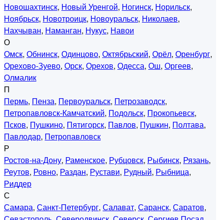
Новошахтинск
,
Новый Уренгой
,
Ногинск
,
Норильск
,
Ноябрьск
,
Новотроицк
,
Новоуральск
,
Николаев
,
Нахчыван
,
Наманган
,
Нукус
,
Навои
О
Омск
,
Обнинск
,
Одинцово
,
Октябрьский
,
Орёл
,
Оренбург
,
Орехово-Зуево
,
Орск
,
Орехов
,
Одесса
,
Ош
,
Оргеев
,
Олмалик
П
Пермь
,
Пенза
,
Первоуральск
,
Петрозаводск
,
Петропавловск-Камчатский
,
Подольск
,
Прокопьевск
,
Псков
,
Пушкино
,
Пятигорск
,
Павлов
,
Пушкин
,
Полтава
,
Павлодар
,
Петропавловск
Р
Ростов-на-Дону
,
Раменское
,
Рубцовск
,
Рыбинск
,
Рязань
,
Реутов
,
Ровно
,
Раздан
,
Рустави
,
Рудный
,
Рыбница
,
Риддер
С
Самара
,
Санкт-Петербург
,
Салават
,
Саранск
,
Саратов
,
Севастополь
,
Северодвинск
,
Северск
,
Сергиев Посад
,