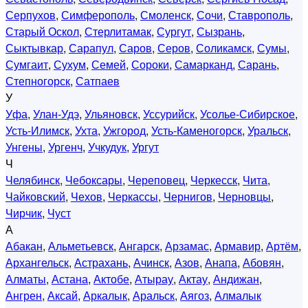
Серпухов
,
Симферополь
,
Смоленск
,
Сочи
,
Ставрополь
,
Старый Оскол
,
Стерлитамак
,
Сургут
,
Сызрань
,
Сыктывкар
,
Сарапул
,
Саров
,
Серов
,
Соликамск
,
Сумы
,
Сумгаит
,
Сухум
,
Семей
,
Сороки
,
Самарканд
,
Сарань
,
Степногорск
,
Сатпаев
У
Уфа
,
Улан-Удэ
,
Ульяновск
,
Уссурийск
,
Усолье-Сибирское
,
Усть-Илимск
,
Ухта
,
Ужгород
,
Усть-Каменогорск
,
Уральск
,
Унгены
,
Ургенч
,
Учкудук
,
Ургут
Ч
Челябинск
,
Чебоксары
,
Череповец
,
Черкесск
,
Чита
,
Чайковский
,
Чехов
,
Черкассы
,
Чернигов
,
Черновцы
,
Чирчик
,
Чуст
А
Абакан
,
Альметьевск
,
Ангарск
,
Арзамас
,
Армавир
,
Артём
,
Архангельск
,
Астрахань
,
Ачинск
,
Азов
,
Анапа
,
Абовян
,
Алматы
,
Астана
,
Актобе
,
Атырау
,
Актау
,
Андижан
,
Ангрен
,
Аксай
,
Аркалык
,
Аральск
,
Аягоз
,
Алмалык