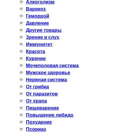
Алкоголизм
Варикоз
Геморрой
Давление
Другие товары
Зрение и слух
Иммунитет
Красота
Курение
Мочеполовая система
Мужское здоровье
Нервная система
От грибка
От паразитов
От храпа
Пищеварение
Повышение либидо
Похудение
Псориаз