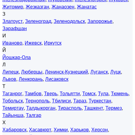
Житомир
,
Жезказган
,
Жанаозен
,
Жанатас
З
Златоуст
,
Зеленоград
,
Зеленодольск
,
Запорожье
,
Зарафшан
И
Иваново
,
Ижевск
,
Иркутск
Й
Йошкар-Ола
Л
Липецк
,
Люберцы
,
Ленинск-Кузнецкий
,
Луганск
,
Луцк
,
Львов
,
Ленкорань
,
Лисаковск
Т
Таганрог
,
Тамбов
,
Тверь
,
Тольятти
,
Томск
,
Тула
,
Тюмень
,
Тобольск
,
Тернополь
,
Тбилиси
,
Тараз
,
Туркестан
,
Темиртау
,
Талдыкорган
,
Тирасполь
,
Ташкент
,
Термез
,
Тайынша
,
Талгар
Х
Хабаровск
,
Хасавюрт
,
Химки
,
Харьков
,
Херсон
,