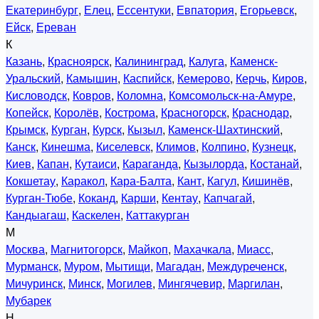
Екатеринбург
,
Елец
,
Ессентуки
,
Евпатория
,
Егорьевск
,
Ейск
,
Ереван
К
Казань
,
Красноярск
,
Калининград
,
Калуга
,
Каменск-
Уральский
,
Камышин
,
Каспийск
,
Кемерово
,
Керчь
,
Киров
,
Кисловодск
,
Ковров
,
Коломна
,
Комсомольск-на-Амуре
,
Копейск
,
Королёв
,
Кострома
,
Красногорск
,
Краснодар
,
Крымск
,
Курган
,
Курск
,
Кызыл
,
Каменск-Шахтинский
,
Канск
,
Кинешма
,
Киселевск
,
Климов
,
Колпино
,
Кузнецк
,
Киев
,
Капан
,
Кутаиси
,
Караганда
,
Кызылорда
,
Костанай
,
Кокшетау
,
Каракол
,
Кара-Балта
,
Кант
,
Кагул
,
Кишинёв
,
Курган-Тюбе
,
Коканд
,
Карши
,
Кентау
,
Капчагай
,
Кандыагаш
,
Каскелен
,
Каттакурган
М
Москва
,
Магнитогорск
,
Майкоп
,
Махачкала
,
Миасс
,
Мурманск
,
Муром
,
Мытищи
,
Магадан
,
Междуреченск
,
Мичуринск
,
Минск
,
Могилев
,
Мингячевир
,
Маргилан
,
Мубарек
Н