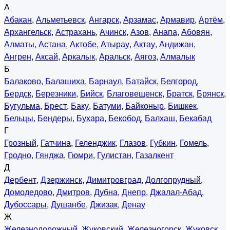
А
Абакан
,
Альметьевск
,
Ангарск
,
Арзамас
,
Армавир
,
Артём
,
Архангельск
,
Астрахань
,
Ачинск
,
Азов
,
Анапа
,
Абовян
,
Алматы
,
Астана
,
Актобе
,
Атырау
,
Актау
,
Андижан
,
Ангрен
,
Аксай
,
Аркалык
,
Аральск
,
Аягоз
,
Алмалык
Б
Балаково
,
Балашиха
,
Барнаул
,
Батайск
,
Белгород
,
Бердск
,
Березники
,
Бийск
,
Благовещенск
,
Братск
,
Брянск
,
Бугульма
,
Брест
,
Баку
,
Батуми
,
Байконыр
,
Бишкек
,
Бельцы
,
Бендеры
,
Бухара
,
Бекобод
,
Балхаш
,
Бекабад
Г
Грозный
,
Гатчина
,
Геленджик
,
Глазов
,
Губкин
,
Гомель
,
Гродно
,
Гянджа
,
Гюмри
,
Гулистан
,
Газалкент
Д
Дербент
,
Дзержинск
,
Димитровград
,
Долгопрудный
,
Домодедово
,
Дмитров
,
Дубна
,
Днепр
,
Джалал-Абад
,
Дубоссары
,
Душанбе
,
Джизак
,
Денау
Ж
Железнодорожный
,
Жуковский
,
Железногорск
,
Жуковск
,