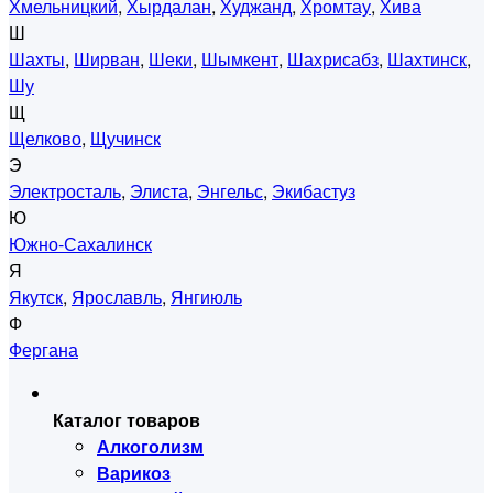
Хмельницкий
,
Хырдалан
,
Худжанд
,
Хромтау
,
Хива
Ш
Шахты
,
Ширван
,
Шеки
,
Шымкент
,
Шахрисабз
,
Шахтинск
,
Шу
Щ
Щелково
,
Щучинск
Э
Электросталь
,
Элиста
,
Энгельс
,
Экибастуз
Ю
Южно-Сахалинск
Я
Якутск
,
Ярославль
,
Янгиюль
Ф
Фергана
Каталог товаров
Алкоголизм
Варикоз