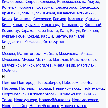
Кисловодск
,
Ковров
,
Коломна
,
Комсомольск-на-Амуре
,
Копейск
,
Королёв
,
Кострома
,
Красногорск
,
Краснодар
,
Крымск
,
Курган
,
Курск
,
Кызыл
,
Каменск-Шахтинский
,
Канск
,
Кинешма
,
Киселевск
,
Климов
,
Колпино
,
Кузнецк
,
Киев
,
Капан
,
Кутаиси
,
Караганда
,
Кызылорда
,
Костанай
,
Кокшетау
,
Каракол
,
Кара-Балта
,
Кант
,
Кагул
,
Кишинёв
,
Курган-Тюбе
,
Коканд
,
Карши
,
Кентау
,
Капчагай
,
Кандыагаш
,
Каскелен
,
Каттакурган
М
Москва
,
Магнитогорск
,
Майкоп
,
Махачкала
,
Миасс
,
Мурманск
,
Муром
,
Мытищи
,
Магадан
,
Междуреченск
,
Мичуринск
,
Минск
,
Могилев
,
Мингячевир
,
Маргилан
,
Мубарек
Н
Нижний Новгород
,
Новосибирск
,
Набережные Челны
,
Назрань
,
Нальчик
,
Находка
,
Невинномысск
,
Нефтекамск
,
Нефтеюганск
,
Нижневартовск
,
Нижнекамск
,
Нижний
Тагил
,
Новокузнецк
,
Новокуйбышевск
,
Новомосковск
,
Новороссийск
,
Новочебоксарск
,
Новочеркасск
,