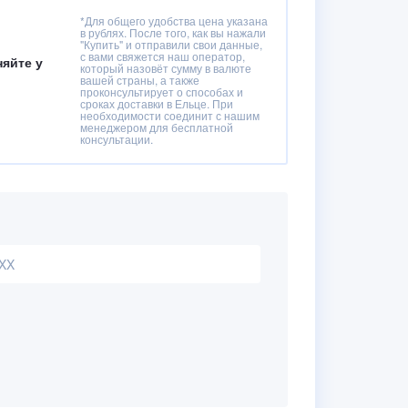
*Для общего удобства цена указана
в рублях. После того, как вы нажали
"Купить" и отправили свои данные,
с вами свяжется наш оператор,
няйте у
который назовёт сумму в валюте
вашей страны, а также
проконсультирует о способах и
сроках доставки в Ельце. При
необходимости соединит с нашим
менеджером для бесплатной
консультации.