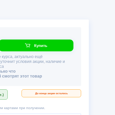
Купить
 курса, актуально ещё
 уточнит условия акции, наличие и
са
лько что
й смотрят этот товар
До конца акции осталось
.)
и картами при получении.