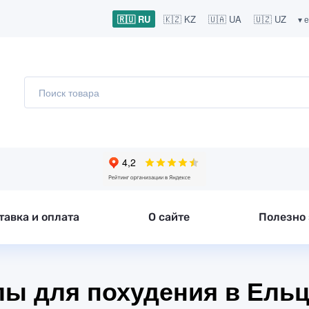
🇷🇺 RU
🇰🇿 KZ
🇺🇦 UA
🇺🇿 UZ
▾ 
тавка и оплата
О сайте
Полезно 
улы для похудения в Ель