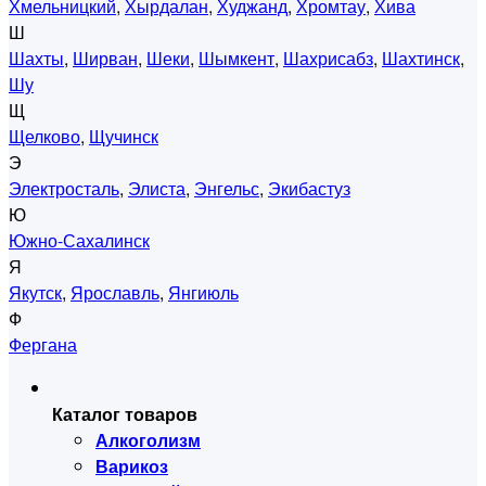
Хмельницкий
,
Хырдалан
,
Худжанд
,
Хромтау
,
Хива
Ш
Шахты
,
Ширван
,
Шеки
,
Шымкент
,
Шахрисабз
,
Шахтинск
,
Шу
Щ
Щелково
,
Щучинск
Э
Электросталь
,
Элиста
,
Энгельс
,
Экибастуз
Ю
Южно-Сахалинск
Я
Якутск
,
Ярославль
,
Янгиюль
Ф
Фергана
Каталог товаров
Алкоголизм
Варикоз