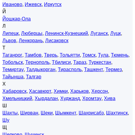
Иваново
,
Ижевск
,
Иркутск
Й
Йошкар-Ола
Л
Липецк
,
Люберцы
,
Ленинск-Кузнецкий
,
Луганск
,
Луцк
,
Львов
,
Ленкорань
,
Лисаковск
Т
Таганрог
,
Тамбов
,
Тверь
,
Тольятти
,
Томск
,
Тула
,
Тюмень
,
Тобольск
,
Тернополь
,
Тбилиси
,
Тараз
,
Туркестан
,
Темиртау
,
Талдыкорган
,
Тирасполь
,
Ташкент
,
Термез
,
Тайынша
,
Талгар
Х
Хабаровск
,
Хасавюрт
,
Химки
,
Харьков
,
Херсон
,
Хмельницкий
,
Хырдалан
,
Худжанд
,
Хромтау
,
Хива
Ш
Шахты
,
Ширван
,
Шеки
,
Шымкент
,
Шахрисабз
,
Шахтинск
,
Шу
Щ
Щелково
,
Щучинск