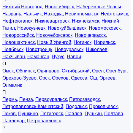
Нижний Новгород
,
Новосибирск
,
Набережные Челны
,
Назрань
,
Нальчик
,
Находка
,
Невинномысск
,
Нефтекамск
,
Нефтеюганск
,
Нижневартовск
,
Нижнекамск
,
Нижний
Тагил
,
Новокузнецк
,
Новокуйбышевск
,
Новомосковск
,
Новороссийск
,
Новочебоксарск
,
Новочеркасск
,
Новошахтинск
,
Новый Уренгой
,
Ногинск
,
Норильск
,
Ноябрьск
,
Новотроицк
,
Новоуральск
,
Николаев
,
Нахчыван
,
Наманган
,
Нукус
,
Навои
О
Омск
,
Обнинск
,
Одинцово
,
Октябрьский
,
Орёл
,
Оренбург
,
Орехово-Зуево
,
Орск
,
Орехов
,
Одесса
,
Ош
,
Оргеев
,
Олмалик
П
Пермь
,
Пенза
,
Первоуральск
,
Петрозаводск
,
Петропавловск-Камчатский
,
Подольск
,
Прокопьевск
,
Псков
,
Пушкино
,
Пятигорск
,
Павлов
,
Пушкин
,
Полтава
,
Павлодар
,
Петропавловск
Р