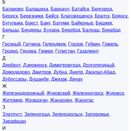
Б
Балаково
,
Балашиха
,
Барнаул
,
Батайск
,
Белгород
,
Бердск
,
Березники
,
Бийск
,
Благовещенск
,
Братск
,
Брянск
,
Бугульма
,
Брест
,
Баку
,
Батуми
,
Байконыр
,
Бишкек
,
Бельцы
,
Бендеры
,
Бухара
,
Бекобод
,
Балхаш
,
Бекабад
Г
Грозный
,
Гатчина
,
Геленджик
,
Глазов
,
Губкин
,
Гомель
,
Гродно
,
Гянджа
,
Гюмри
,
Гулистан
,
Газалкент
Д
Дербент
,
Дзержинск
,
Димитровград
,
Долгопрудный
,
Домодедово
,
Дмитров
,
Дубна
,
Днепр
,
Джалал-Абад
,
Дубоссары
,
Душанбе
,
Джизак
,
Денау
Ж
Железнодорожный
,
Жуковский
,
Железногорск
,
Жуковск
,
Житомир
,
Жезказган
,
Жанаозен
,
Жанатас
З
Златоуст
,
Зеленоград
,
Зеленодольск
,
Запорожье
,
Зарафшан
И