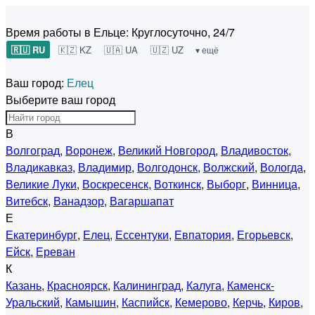
Время работы в Ельце:
Круглосуточно, 24/7
🇷🇺 RU
🇰🇿 KZ
🇺🇦 UA
🇺🇿 UZ
▾ ещё
Ваш город:
Елец
Выберите ваш город
В
Волгоград
,
Воронеж
,
Великий Новгород
,
Владивосток
,
Владикавказ
,
Владимир
,
Волгодонск
,
Волжский
,
Вологда
,
Великие Луки
,
Воскресенск
,
Воткинск
,
Выборг
,
Винница
,
Витебск
,
Ванадзор
,
Вагаршапат
Е
Екатеринбург
,
Елец
,
Ессентуки
,
Евпатория
,
Егорьевск
,
Ейск
,
Ереван
К
Казань
,
Красноярск
,
Калининград
,
Калуга
,
Каменск-
Уральский
,
Камышин
,
Каспийск
,
Кемерово
,
Керчь
,
Киров
,