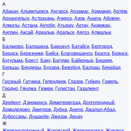
А
Абакан
,
Альметьевск
,
Ангарск
,
Арзамас
,
Армавир
,
Артём
,
Архангельск
,
Астрахань
,
Ачинск
,
Азов
,
Анапа
,
Абовян
,
Алматы
,
Астана
,
Актобе
,
Атырау
,
Актау
,
Андижан
,
Ангрен
,
Аксай
,
Аркалык
,
Аральск
,
Аягоз
,
Алмалык
Б
Балаково
,
Балашиха
,
Барнаул
,
Батайск
,
Белгород
,
Бердск
,
Березники
,
Бийск
,
Благовещенск
,
Братск
,
Брянск
,
Бугульма
,
Брест
,
Баку
,
Батуми
,
Байконыр
,
Бишкек
,
Бельцы
,
Бендеры
,
Бухара
,
Бекобод
,
Балхаш
,
Бекабад
Г
Грозный
,
Гатчина
,
Геленджик
,
Глазов
,
Губкин
,
Гомель
,
Гродно
,
Гянджа
,
Гюмри
,
Гулистан
,
Газалкент
Д
Дербент
,
Дзержинск
,
Димитровград
,
Долгопрудный
,
Домодедово
,
Дмитров
,
Дубна
,
Днепр
,
Джалал-Абад
,
Дубоссары
,
Душанбе
,
Джизак
,
Денау
Ж
Железнодорожный
,
Жуковский
,
Железногорск
,
Жуковск
,