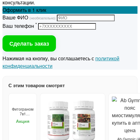
консультации.
Оформить
в 1 клик
Ваше ФИО
(необязательно)
*
Ваш телефон
Сделать заказ
Нажимая на кнопку, вы соглашаетесь с
политикой
конфиденциальности
С этим товаром смотрят
Фитограном
7в1
удобрение
Акция
от сорняков
Ab Gymnic (