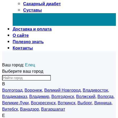
Сахарный диабет
Суставы
Доставка и оплата
О сайте
Полезно знать
Контакты
Ваш город:
Елец
Выберите ваш город
В
Волгоград
,
Воронеж
,
Великий Новгород
,
Владивосток
,
Владикавказ
,
Владимир
,
Волгодонск
,
Волжский
,
Вологда
,
Великие Луки
,
Воскресенск
,
Воткинск
,
Выборг
,
Винница
,
Витебск
,
Ванадзор
,
Вагаршапат
Е