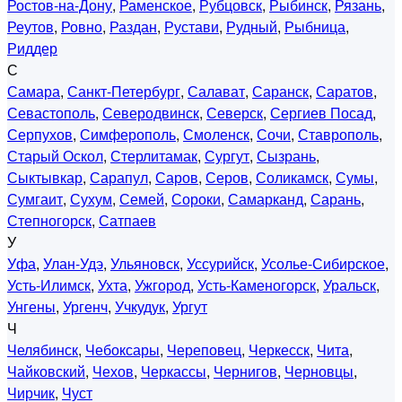
Ростов-на-Дону
,
Раменское
,
Рубцовск
,
Рыбинск
,
Рязань
,
Реутов
,
Ровно
,
Раздан
,
Рустави
,
Рудный
,
Рыбница
,
Риддер
С
Самара
,
Санкт-Петербург
,
Салават
,
Саранск
,
Саратов
,
Севастополь
,
Северодвинск
,
Северск
,
Сергиев Посад
,
Серпухов
,
Симферополь
,
Смоленск
,
Сочи
,
Ставрополь
,
Старый Оскол
,
Стерлитамак
,
Сургут
,
Сызрань
,
Сыктывкар
,
Сарапул
,
Саров
,
Серов
,
Соликамск
,
Сумы
,
Сумгаит
,
Сухум
,
Семей
,
Сороки
,
Самарканд
,
Сарань
,
Степногорск
,
Сатпаев
У
Уфа
,
Улан-Удэ
,
Ульяновск
,
Уссурийск
,
Усолье-Сибирское
,
Усть-Илимск
,
Ухта
,
Ужгород
,
Усть-Каменогорск
,
Уральск
,
Унгены
,
Ургенч
,
Учкудук
,
Ургут
Ч
Челябинск
,
Чебоксары
,
Череповец
,
Черкесск
,
Чита
,
Чайковский
,
Чехов
,
Черкассы
,
Чернигов
,
Черновцы
,
Чирчик
,
Чуст