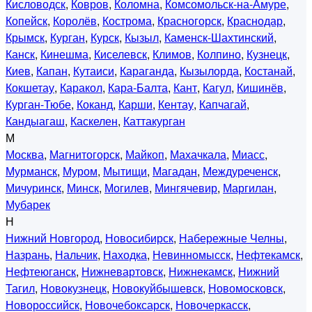
Кисловодск
,
Ковров
,
Коломна
,
Комсомольск-на-Амуре
,
Копейск
,
Королёв
,
Кострома
,
Красногорск
,
Краснодар
,
Крымск
,
Курган
,
Курск
,
Кызыл
,
Каменск-Шахтинский
,
Канск
,
Кинешма
,
Киселевск
,
Климов
,
Колпино
,
Кузнецк
,
Киев
,
Капан
,
Кутаиси
,
Караганда
,
Кызылорда
,
Костанай
,
Кокшетау
,
Каракол
,
Кара-Балта
,
Кант
,
Кагул
,
Кишинёв
,
Курган-Тюбе
,
Коканд
,
Карши
,
Кентау
,
Капчагай
,
Кандыагаш
,
Каскелен
,
Каттакурган
М
Москва
,
Магнитогорск
,
Майкоп
,
Махачкала
,
Миасс
,
Мурманск
,
Муром
,
Мытищи
,
Магадан
,
Междуреченск
,
Мичуринск
,
Минск
,
Могилев
,
Мингячевир
,
Маргилан
,
Мубарек
Н
Нижний Новгород
,
Новосибирск
,
Набережные Челны
,
Назрань
,
Нальчик
,
Находка
,
Невинномысск
,
Нефтекамск
,
Нефтеюганск
,
Нижневартовск
,
Нижнекамск
,
Нижний
Тагил
,
Новокузнецк
,
Новокуйбышевск
,
Новомосковск
,
Новороссийск
,
Новочебоксарск
,
Новочеркасск
,