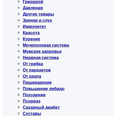
Геморрой
Давление
Другие товары
Зрение и слух
Иммунитет
Красота
Курение
Мочеполовая система
Мужское здоровье
Нервная система
От грибка
От паразитов
От храпа
Пищеварение
Повышение либидо
Похудение
Псориаз
Сахарный диабет
Суставы