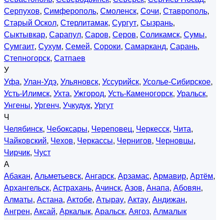
Серпухов
,
Симферополь
,
Смоленск
,
Сочи
,
Ставрополь
,
Старый Оскол
,
Стерлитамак
,
Сургут
,
Сызрань
,
Сыктывкар
,
Сарапул
,
Саров
,
Серов
,
Соликамск
,
Сумы
,
Сумгаит
,
Сухум
,
Семей
,
Сороки
,
Самарканд
,
Сарань
,
Степногорск
,
Сатпаев
У
Уфа
,
Улан-Удэ
,
Ульяновск
,
Уссурийск
,
Усолье-Сибирское
,
Усть-Илимск
,
Ухта
,
Ужгород
,
Усть-Каменогорск
,
Уральск
,
Унгены
,
Ургенч
,
Учкудук
,
Ургут
Ч
Челябинск
,
Чебоксары
,
Череповец
,
Черкесск
,
Чита
,
Чайковский
,
Чехов
,
Черкассы
,
Чернигов
,
Черновцы
,
Чирчик
,
Чуст
А
Абакан
,
Альметьевск
,
Ангарск
,
Арзамас
,
Армавир
,
Артём
,
Архангельск
,
Астрахань
,
Ачинск
,
Азов
,
Анапа
,
Абовян
,
Алматы
,
Астана
,
Актобе
,
Атырау
,
Актау
,
Андижан
,
Ангрен
,
Аксай
,
Аркалык
,
Аральск
,
Аягоз
,
Алмалык