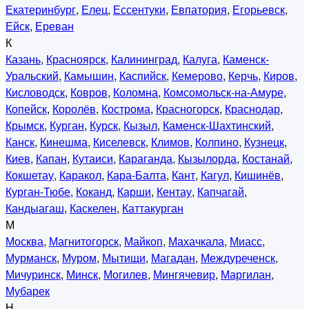
Екатеринбург
,
Елец
,
Ессентуки
,
Евпатория
,
Егорьевск
,
Ейск
,
Ереван
К
Казань
,
Красноярск
,
Калининград
,
Калуга
,
Каменск-
Уральский
,
Камышин
,
Каспийск
,
Кемерово
,
Керчь
,
Киров
,
Кисловодск
,
Ковров
,
Коломна
,
Комсомольск-на-Амуре
,
Копейск
,
Королёв
,
Кострома
,
Красногорск
,
Краснодар
,
Крымск
,
Курган
,
Курск
,
Кызыл
,
Каменск-Шахтинский
,
Канск
,
Кинешма
,
Киселевск
,
Климов
,
Колпино
,
Кузнецк
,
Киев
,
Капан
,
Кутаиси
,
Караганда
,
Кызылорда
,
Костанай
,
Кокшетау
,
Каракол
,
Кара-Балта
,
Кант
,
Кагул
,
Кишинёв
,
Курган-Тюбе
,
Коканд
,
Карши
,
Кентау
,
Капчагай
,
Кандыагаш
,
Каскелен
,
Каттакурган
М
Москва
,
Магнитогорск
,
Майкоп
,
Махачкала
,
Миасс
,
Мурманск
,
Муром
,
Мытищи
,
Магадан
,
Междуреченск
,
Мичуринск
,
Минск
,
Могилев
,
Мингячевир
,
Маргилан
,
Мубарек
Н