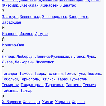
Житомир
,
Жезказган
,
Жанаозен
,
Жанатас
З
Златоуст
,
Зеленоград
,
Зеленодольск
,
Запорожье
,
Зарафшан
И
Иваново
,
Ижевск
,
Иркутск
Й
Йошкар-Ола
Л
Липецк
,
Люберцы
,
Ленинск-Кузнецкий
,
Луганск
,
Луцк
,
Львов
,
Ленкорань
,
Лисаковск
Т
Таганрог
,
Тамбов
,
Тверь
,
Тольятти
,
Томск
,
Тула
,
Тюмень
,
Тобольск
,
Тернополь
,
Тбилиси
,
Тараз
,
Туркестан
,
Темиртау
,
Талдыкорган
,
Тирасполь
,
Ташкент
,
Термез
,
Тайынша
,
Талгар
Х
Хабаровск
,
Хасавюрт
,
Химки
,
Харьков
,
Херсон
,