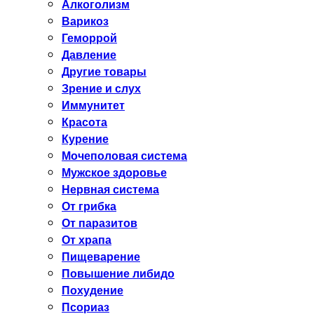
Алкоголизм
Варикоз
Геморрой
Давление
Другие товары
Зрение и слух
Иммунитет
Красота
Курение
Мочеполовая система
Мужское здоровье
Нервная система
От грибка
От паразитов
От храпа
Пищеварение
Повышение либидо
Похудение
Псориаз