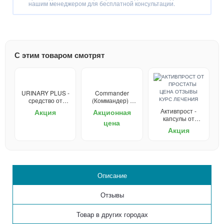
нашим менеджером для бесплатной консультации.
С этим товаром смотрят
URINARY PLUS -
Commander
средство от
(Коммандер) -
простатита
капли для
Активпрост -
Акция
Акционная
потенции
капсулы от
цена
простатита
Акция
Описание
Отзывы
Товар в других городах