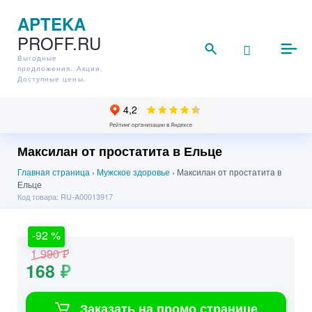
APTEKA
PROFF.RU
Выгодные
предложения. Акции.
Доступные цены.
Максилан от простатита в Ельце
Главная страница
›
Мужское здоровье
›
Максилан от простатита в
Ельце
Код товара: RU-A00013917
-92
%
1 990 ₽
168 ₽
Заказать на промо странице