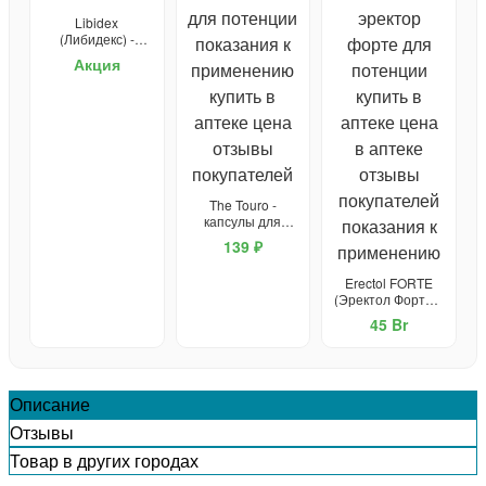
Libidex
(Либидекс) -
капсулы от
Акция
простатита и для
потенции
The Touro -
капсулы для
потенции
139 ₽
Erectol FORTE
(Эректол Форте) -
средство для
45 Br
потенции
Описание
Отзывы
Товар в других городах