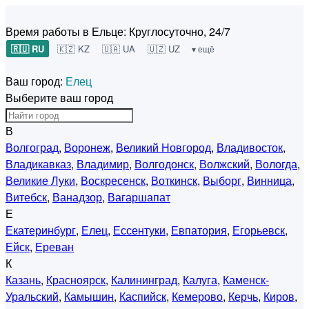
Время работы в Ельце:
Круглосуточно, 24/7
🇷🇺 RU
🇰🇿 KZ
🇺🇦 UA
🇺🇿 UZ
▾ ещё
Ваш город:
Елец
Выберите ваш город
В
Волгоград
,
Воронеж
,
Великий Новгород
,
Владивосток
,
Владикавказ
,
Владимир
,
Волгодонск
,
Волжский
,
Вологда
,
Великие Луки
,
Воскресенск
,
Воткинск
,
Выборг
,
Винница
,
Витебск
,
Ванадзор
,
Вагаршапат
Е
Екатеринбург
,
Елец
,
Ессентуки
,
Евпатория
,
Егорьевск
,
Ейск
,
Ереван
К
Казань
,
Красноярск
,
Калининград
,
Калуга
,
Каменск-
Уральский
,
Камышин
,
Каспийск
,
Кемерово
,
Керчь
,
Киров
,