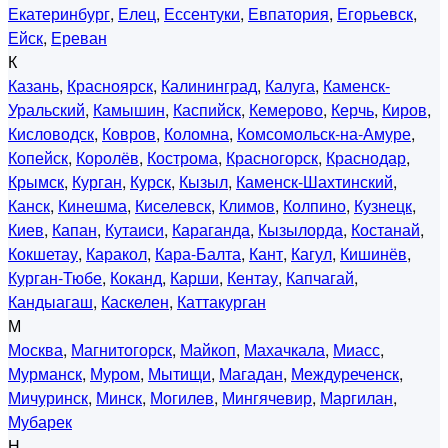
Екатеринбург
,
Елец
,
Ессентуки
,
Евпатория
,
Егорьевск
,
Ейск
,
Ереван
К
Казань
,
Красноярск
,
Калининград
,
Калуга
,
Каменск-
Уральский
,
Камышин
,
Каспийск
,
Кемерово
,
Керчь
,
Киров
,
Кисловодск
,
Ковров
,
Коломна
,
Комсомольск-на-Амуре
,
Копейск
,
Королёв
,
Кострома
,
Красногорск
,
Краснодар
,
Крымск
,
Курган
,
Курск
,
Кызыл
,
Каменск-Шахтинский
,
Канск
,
Кинешма
,
Киселевск
,
Климов
,
Колпино
,
Кузнецк
,
Киев
,
Капан
,
Кутаиси
,
Караганда
,
Кызылорда
,
Костанай
,
Кокшетау
,
Каракол
,
Кара-Балта
,
Кант
,
Кагул
,
Кишинёв
,
Курган-Тюбе
,
Коканд
,
Карши
,
Кентау
,
Капчагай
,
Кандыагаш
,
Каскелен
,
Каттакурган
М
Москва
,
Магнитогорск
,
Майкоп
,
Махачкала
,
Миасс
,
Мурманск
,
Муром
,
Мытищи
,
Магадан
,
Междуреченск
,
Мичуринск
,
Минск
,
Могилев
,
Мингячевир
,
Маргилан
,
Мубарек
Н