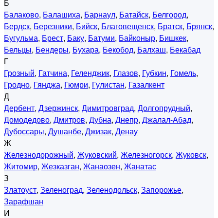
Б
Балаково
,
Балашиха
,
Барнаул
,
Батайск
,
Белгород
,
Бердск
,
Березники
,
Бийск
,
Благовещенск
,
Братск
,
Брянск
,
Бугульма
,
Брест
,
Баку
,
Батуми
,
Байконыр
,
Бишкек
,
Бельцы
,
Бендеры
,
Бухара
,
Бекобод
,
Балхаш
,
Бекабад
Г
Грозный
,
Гатчина
,
Геленджик
,
Глазов
,
Губкин
,
Гомель
,
Гродно
,
Гянджа
,
Гюмри
,
Гулистан
,
Газалкент
Д
Дербент
,
Дзержинск
,
Димитровград
,
Долгопрудный
,
Домодедово
,
Дмитров
,
Дубна
,
Днепр
,
Джалал-Абад
,
Дубоссары
,
Душанбе
,
Джизак
,
Денау
Ж
Железнодорожный
,
Жуковский
,
Железногорск
,
Жуковск
,
Житомир
,
Жезказган
,
Жанаозен
,
Жанатас
З
Златоуст
,
Зеленоград
,
Зеленодольск
,
Запорожье
,
Зарафшан
И