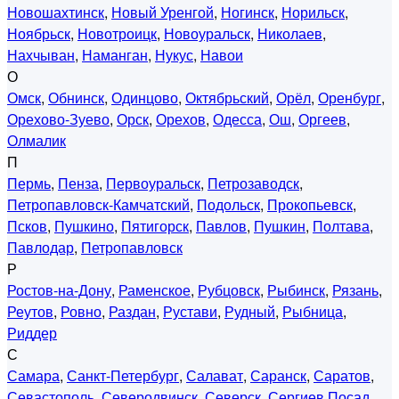
Новошахтинск
,
Новый Уренгой
,
Ногинск
,
Норильск
,
Ноябрьск
,
Новотроицк
,
Новоуральск
,
Николаев
,
Нахчыван
,
Наманган
,
Нукус
,
Навои
О
Омск
,
Обнинск
,
Одинцово
,
Октябрьский
,
Орёл
,
Оренбург
,
Орехово-Зуево
,
Орск
,
Орехов
,
Одесса
,
Ош
,
Оргеев
,
Олмалик
П
Пермь
,
Пенза
,
Первоуральск
,
Петрозаводск
,
Петропавловск-Камчатский
,
Подольск
,
Прокопьевск
,
Псков
,
Пушкино
,
Пятигорск
,
Павлов
,
Пушкин
,
Полтава
,
Павлодар
,
Петропавловск
Р
Ростов-на-Дону
,
Раменское
,
Рубцовск
,
Рыбинск
,
Рязань
,
Реутов
,
Ровно
,
Раздан
,
Рустави
,
Рудный
,
Рыбница
,
Риддер
С
Самара
,
Санкт-Петербург
,
Салават
,
Саранск
,
Саратов
,
Севастополь
,
Северодвинск
,
Северск
,
Сергиев Посад
,