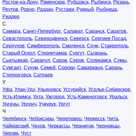
Ростов-на-Дону
,
Раменское
,
Рубцовск
,
Рыбинск
,
Рязань
,
Реутов
,
Ровно
,
Раздан
,
Рустави
,
Рудный
,
Рыбница
,
Риддер
С
Самара
,
Санкт-Петербург
,
Салават
,
Саранск
,
Саратов
,
Севастополь
,
Северодвинск
,
Северск
,
Сергиев Посад
,
Серпухов
,
Симферополь
,
Смоленск
,
Сочи
,
Ставрополь
,
Старый Оскол
,
Стерлитамак
,
Сургут
,
Сызрань
,
Сыктывкар
,
Сарапул
,
Саров
,
Серов
,
Соликамск
,
Сумы
,
Сумгаит
,
Сухум
,
Семей
,
Сороки
,
Самарканд
,
Сарань
,
Степногорск
,
Сатпаев
У
Уфа
,
Улан-Удэ
,
Ульяновск
,
Уссурийск
,
Усолье-Сибирское
,
Усть-Илимск
,
Ухта
,
Ужгород
,
Усть-Каменогорск
,
Уральск
,
Унгены
,
Ургенч
,
Учкудук
,
Ургут
Ч
Челябинск
,
Чебоксары
,
Череповец
,
Черкесск
,
Чита
,
Чайковский
,
Чехов
,
Черкассы
,
Чернигов
,
Черновцы
,
Чирчик
,
Чуст