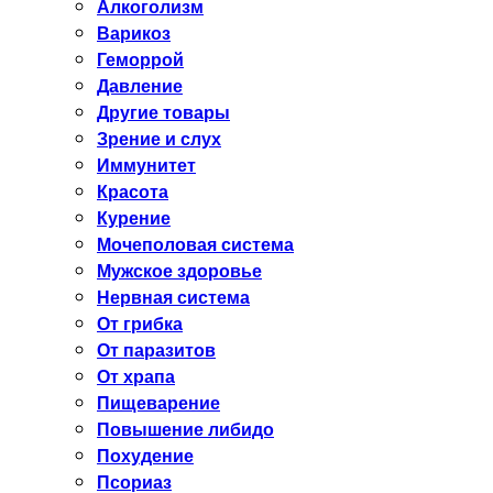
Алкоголизм
Варикоз
Геморрой
Давление
Другие товары
Зрение и слух
Иммунитет
Красота
Курение
Мочеполовая система
Мужское здоровье
Нервная система
От грибка
От паразитов
От храпа
Пищеварение
Повышение либидо
Похудение
Псориаз