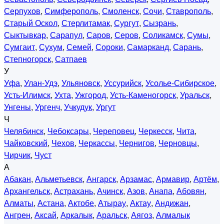
Серпухов
,
Симферополь
,
Смоленск
,
Сочи
,
Ставрополь
,
Старый Оскол
,
Стерлитамак
,
Сургут
,
Сызрань
,
Сыктывкар
,
Сарапул
,
Саров
,
Серов
,
Соликамск
,
Сумы
,
Сумгаит
,
Сухум
,
Семей
,
Сороки
,
Самарканд
,
Сарань
,
Степногорск
,
Сатпаев
У
Уфа
,
Улан-Удэ
,
Ульяновск
,
Уссурийск
,
Усолье-Сибирское
,
Усть-Илимск
,
Ухта
,
Ужгород
,
Усть-Каменогорск
,
Уральск
,
Унгены
,
Ургенч
,
Учкудук
,
Ургут
Ч
Челябинск
,
Чебоксары
,
Череповец
,
Черкесск
,
Чита
,
Чайковский
,
Чехов
,
Черкассы
,
Чернигов
,
Черновцы
,
Чирчик
,
Чуст
А
Абакан
,
Альметьевск
,
Ангарск
,
Арзамас
,
Армавир
,
Артём
,
Архангельск
,
Астрахань
,
Ачинск
,
Азов
,
Анапа
,
Абовян
,
Алматы
,
Астана
,
Актобе
,
Атырау
,
Актау
,
Андижан
,
Ангрен
,
Аксай
,
Аркалык
,
Аральск
,
Аягоз
,
Алмалык