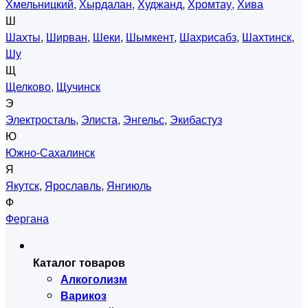
Хмельницкий
,
Хырдалан
,
Худжанд
,
Хромтау
,
Хива
Ш
Шахты
,
Ширван
,
Шеки
,
Шымкент
,
Шахрисабз
,
Шахтинск
,
Шу
Щ
Щелково
,
Щучинск
Э
Электросталь
,
Элиста
,
Энгельс
,
Экибастуз
Ю
Южно-Сахалинск
Я
Якутск
,
Ярославль
,
Янгиюль
Ф
Фергана
Каталог товаров
Алкоголизм
Варикоз