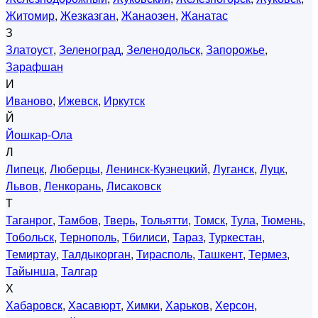
Житомир
,
Жезказган
,
Жанаозен
,
Жанатас
З
Златоуст
,
Зеленоград
,
Зеленодольск
,
Запорожье
,
Зарафшан
И
Иваново
,
Ижевск
,
Иркутск
Й
Йошкар-Ола
Л
Липецк
,
Люберцы
,
Ленинск-Кузнецкий
,
Луганск
,
Луцк
,
Львов
,
Ленкорань
,
Лисаковск
Т
Таганрог
,
Тамбов
,
Тверь
,
Тольятти
,
Томск
,
Тула
,
Тюмень
,
Тобольск
,
Тернополь
,
Тбилиси
,
Тараз
,
Туркестан
,
Темиртау
,
Талдыкорган
,
Тирасполь
,
Ташкент
,
Термез
,
Тайынша
,
Талгар
Х
Хабаровск
,
Хасавюрт
,
Химки
,
Харьков
,
Херсон
,