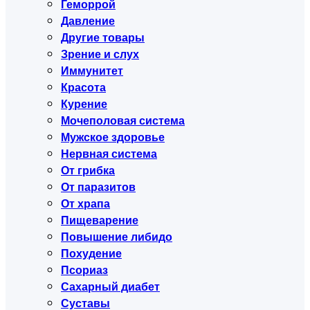
Геморрой
Давление
Другие товары
Зрение и слух
Иммунитет
Красота
Курение
Мочеполовая система
Мужское здоровье
Нервная система
От грибка
От паразитов
От храпа
Пищеварение
Повышение либидо
Похудение
Псориаз
Сахарный диабет
Суставы