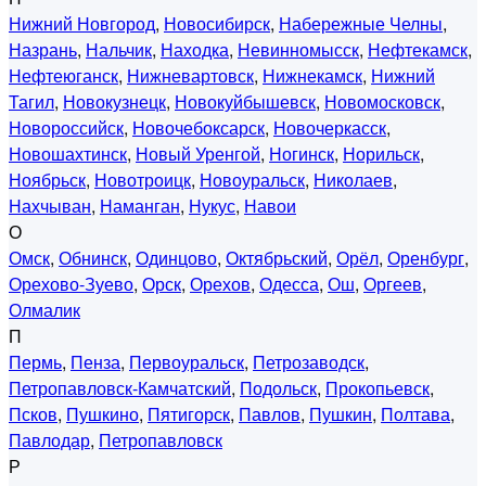
Нижний Новгород
,
Новосибирск
,
Набережные Челны
,
Назрань
,
Нальчик
,
Находка
,
Невинномысск
,
Нефтекамск
,
Нефтеюганск
,
Нижневартовск
,
Нижнекамск
,
Нижний
Тагил
,
Новокузнецк
,
Новокуйбышевск
,
Новомосковск
,
Новороссийск
,
Новочебоксарск
,
Новочеркасск
,
Новошахтинск
,
Новый Уренгой
,
Ногинск
,
Норильск
,
Ноябрьск
,
Новотроицк
,
Новоуральск
,
Николаев
,
Нахчыван
,
Наманган
,
Нукус
,
Навои
О
Омск
,
Обнинск
,
Одинцово
,
Октябрьский
,
Орёл
,
Оренбург
,
Орехово-Зуево
,
Орск
,
Орехов
,
Одесса
,
Ош
,
Оргеев
,
Олмалик
П
Пермь
,
Пенза
,
Первоуральск
,
Петрозаводск
,
Петропавловск-Камчатский
,
Подольск
,
Прокопьевск
,
Псков
,
Пушкино
,
Пятигорск
,
Павлов
,
Пушкин
,
Полтава
,
Павлодар
,
Петропавловск
Р