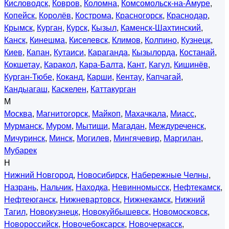
Кисловодск
,
Ковров
,
Коломна
,
Комсомольск-на-Амуре
,
Копейск
,
Королёв
,
Кострома
,
Красногорск
,
Краснодар
,
Крымск
,
Курган
,
Курск
,
Кызыл
,
Каменск-Шахтинский
,
Канск
,
Кинешма
,
Киселевск
,
Климов
,
Колпино
,
Кузнецк
,
Киев
,
Капан
,
Кутаиси
,
Караганда
,
Кызылорда
,
Костанай
,
Кокшетау
,
Каракол
,
Кара-Балта
,
Кант
,
Кагул
,
Кишинёв
,
Курган-Тюбе
,
Коканд
,
Карши
,
Кентау
,
Капчагай
,
Кандыагаш
,
Каскелен
,
Каттакурган
М
Москва
,
Магнитогорск
,
Майкоп
,
Махачкала
,
Миасс
,
Мурманск
,
Муром
,
Мытищи
,
Магадан
,
Междуреченск
,
Мичуринск
,
Минск
,
Могилев
,
Мингячевир
,
Маргилан
,
Мубарек
Н
Нижний Новгород
,
Новосибирск
,
Набережные Челны
,
Назрань
,
Нальчик
,
Находка
,
Невинномысск
,
Нефтекамск
,
Нефтеюганск
,
Нижневартовск
,
Нижнекамск
,
Нижний
Тагил
,
Новокузнецк
,
Новокуйбышевск
,
Новомосковск
,
Новороссийск
,
Новочебоксарск
,
Новочеркасск
,