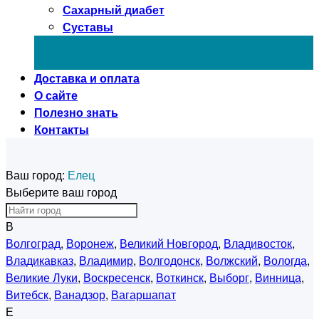
Сахарный диабет
Суставы
Доставка и оплата
О сайте
Полезно знать
Контакты
Ваш город:
Елец
Выберите ваш город
В
Волгоград
,
Воронеж
,
Великий Новгород
,
Владивосток
,
Владикавказ
,
Владимир
,
Волгодонск
,
Волжский
,
Вологда
,
Великие Луки
,
Воскресенск
,
Воткинск
,
Выборг
,
Винница
,
Витебск
,
Ванадзор
,
Вагаршапат
Е