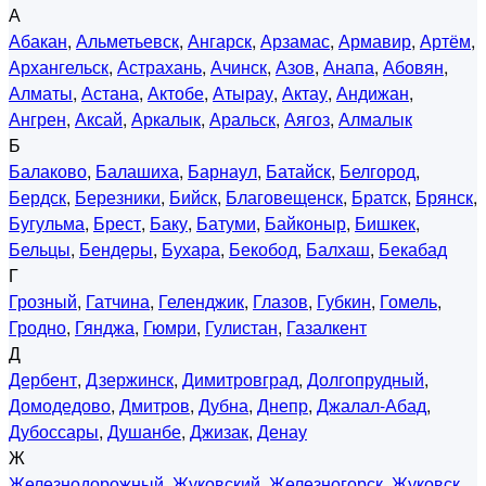
А
Абакан
,
Альметьевск
,
Ангарск
,
Арзамас
,
Армавир
,
Артём
,
Архангельск
,
Астрахань
,
Ачинск
,
Азов
,
Анапа
,
Абовян
,
Алматы
,
Астана
,
Актобе
,
Атырау
,
Актау
,
Андижан
,
Ангрен
,
Аксай
,
Аркалык
,
Аральск
,
Аягоз
,
Алмалык
Б
Балаково
,
Балашиха
,
Барнаул
,
Батайск
,
Белгород
,
Бердск
,
Березники
,
Бийск
,
Благовещенск
,
Братск
,
Брянск
,
Бугульма
,
Брест
,
Баку
,
Батуми
,
Байконыр
,
Бишкек
,
Бельцы
,
Бендеры
,
Бухара
,
Бекобод
,
Балхаш
,
Бекабад
Г
Грозный
,
Гатчина
,
Геленджик
,
Глазов
,
Губкин
,
Гомель
,
Гродно
,
Гянджа
,
Гюмри
,
Гулистан
,
Газалкент
Д
Дербент
,
Дзержинск
,
Димитровград
,
Долгопрудный
,
Домодедово
,
Дмитров
,
Дубна
,
Днепр
,
Джалал-Абад
,
Дубоссары
,
Душанбе
,
Джизак
,
Денау
Ж
Железнодорожный
,
Жуковский
,
Железногорск
,
Жуковск
,