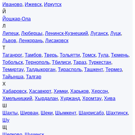
Иваново
,
Ижевск
,
Иркутск
Й
Йошкар-Ола
Л
Липецк
,
Люберцы
,
Ленинск-Кузнецкий
,
Луганск
,
Луцк
,
Львов
,
Ленкорань
,
Лисаковск
Т
Таганрог
,
Тамбов
,
Тверь
,
Тольятти
,
Томск
,
Тула
,
Тюмень
,
Тобольск
,
Тернополь
,
Тбилиси
,
Тараз
,
Туркестан
,
Темиртау
,
Талдыкорган
,
Тирасполь
,
Ташкент
,
Термез
,
Тайынша
,
Талгар
Х
Хабаровск
,
Хасавюрт
,
Химки
,
Харьков
,
Херсон
,
Хмельницкий
,
Хырдалан
,
Худжанд
,
Хромтау
,
Хива
Ш
Шахты
,
Ширван
,
Шеки
,
Шымкент
,
Шахрисабз
,
Шахтинск
,
Шу
Щ
Щелково
,
Щучинск