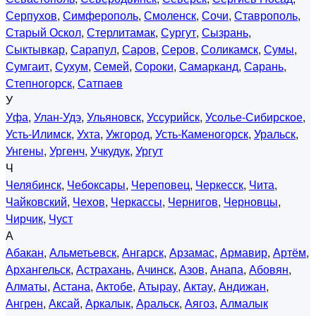
Серпухов
,
Симферополь
,
Смоленск
,
Сочи
,
Ставрополь
,
Старый Оскол
,
Стерлитамак
,
Сургут
,
Сызрань
,
Сыктывкар
,
Сарапул
,
Саров
,
Серов
,
Соликамск
,
Сумы
,
Сумгаит
,
Сухум
,
Семей
,
Сороки
,
Самарканд
,
Сарань
,
Степногорск
,
Сатпаев
У
Уфа
,
Улан-Удэ
,
Ульяновск
,
Уссурийск
,
Усолье-Сибирское
,
Усть-Илимск
,
Ухта
,
Ужгород
,
Усть-Каменогорск
,
Уральск
,
Унгены
,
Ургенч
,
Учкудук
,
Ургут
Ч
Челябинск
,
Чебоксары
,
Череповец
,
Черкесск
,
Чита
,
Чайковский
,
Чехов
,
Черкассы
,
Чернигов
,
Черновцы
,
Чирчик
,
Чуст
А
Абакан
,
Альметьевск
,
Ангарск
,
Арзамас
,
Армавир
,
Артём
,
Архангельск
,
Астрахань
,
Ачинск
,
Азов
,
Анапа
,
Абовян
,
Алматы
,
Астана
,
Актобе
,
Атырау
,
Актау
,
Андижан
,
Ангрен
,
Аксай
,
Аркалык
,
Аральск
,
Аягоз
,
Алмалык