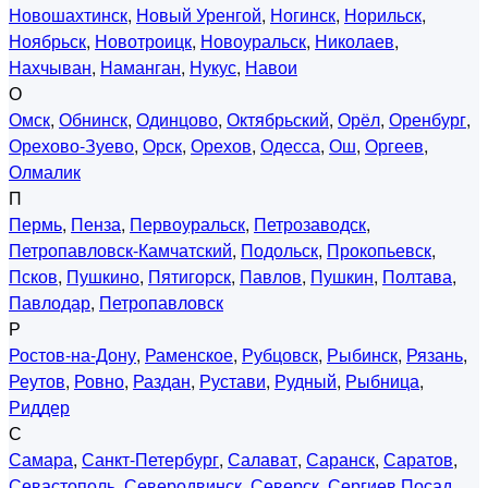
Новошахтинск
,
Новый Уренгой
,
Ногинск
,
Норильск
,
Ноябрьск
,
Новотроицк
,
Новоуральск
,
Николаев
,
Нахчыван
,
Наманган
,
Нукус
,
Навои
О
Омск
,
Обнинск
,
Одинцово
,
Октябрьский
,
Орёл
,
Оренбург
,
Орехово-Зуево
,
Орск
,
Орехов
,
Одесса
,
Ош
,
Оргеев
,
Олмалик
П
Пермь
,
Пенза
,
Первоуральск
,
Петрозаводск
,
Петропавловск-Камчатский
,
Подольск
,
Прокопьевск
,
Псков
,
Пушкино
,
Пятигорск
,
Павлов
,
Пушкин
,
Полтава
,
Павлодар
,
Петропавловск
Р
Ростов-на-Дону
,
Раменское
,
Рубцовск
,
Рыбинск
,
Рязань
,
Реутов
,
Ровно
,
Раздан
,
Рустави
,
Рудный
,
Рыбница
,
Риддер
С
Самара
,
Санкт-Петербург
,
Салават
,
Саранск
,
Саратов
,
Севастополь
,
Северодвинск
,
Северск
,
Сергиев Посад
,