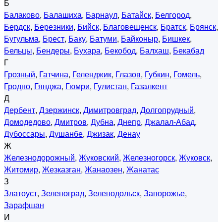
Б
Балаково
,
Балашиха
,
Барнаул
,
Батайск
,
Белгород
,
Бердск
,
Березники
,
Бийск
,
Благовещенск
,
Братск
,
Брянск
,
Бугульма
,
Брест
,
Баку
,
Батуми
,
Байконыр
,
Бишкек
,
Бельцы
,
Бендеры
,
Бухара
,
Бекобод
,
Балхаш
,
Бекабад
Г
Грозный
,
Гатчина
,
Геленджик
,
Глазов
,
Губкин
,
Гомель
,
Гродно
,
Гянджа
,
Гюмри
,
Гулистан
,
Газалкент
Д
Дербент
,
Дзержинск
,
Димитровград
,
Долгопрудный
,
Домодедово
,
Дмитров
,
Дубна
,
Днепр
,
Джалал-Абад
,
Дубоссары
,
Душанбе
,
Джизак
,
Денау
Ж
Железнодорожный
,
Жуковский
,
Железногорск
,
Жуковск
,
Житомир
,
Жезказган
,
Жанаозен
,
Жанатас
З
Златоуст
,
Зеленоград
,
Зеленодольск
,
Запорожье
,
Зарафшан
И