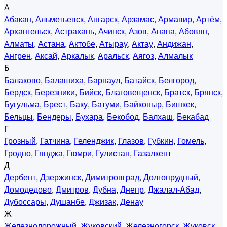
А
Абакан
,
Альметьевск
,
Ангарск
,
Арзамас
,
Армавир
,
Артём
,
Архангельск
,
Астрахань
,
Ачинск
,
Азов
,
Анапа
,
Абовян
,
Алматы
,
Астана
,
Актобе
,
Атырау
,
Актау
,
Андижан
,
Ангрен
,
Аксай
,
Аркалык
,
Аральск
,
Аягоз
,
Алмалык
Б
Балаково
,
Балашиха
,
Барнаул
,
Батайск
,
Белгород
,
Бердск
,
Березники
,
Бийск
,
Благовещенск
,
Братск
,
Брянск
,
Бугульма
,
Брест
,
Баку
,
Батуми
,
Байконыр
,
Бишкек
,
Бельцы
,
Бендеры
,
Бухара
,
Бекобод
,
Балхаш
,
Бекабад
Г
Грозный
,
Гатчина
,
Геленджик
,
Глазов
,
Губкин
,
Гомель
,
Гродно
,
Гянджа
,
Гюмри
,
Гулистан
,
Газалкент
Д
Дербент
,
Дзержинск
,
Димитровград
,
Долгопрудный
,
Домодедово
,
Дмитров
,
Дубна
,
Днепр
,
Джалал-Абад
,
Дубоссары
,
Душанбе
,
Джизак
,
Денау
Ж
Железнодорожный
,
Жуковский
,
Железногорск
,
Жуковск
,