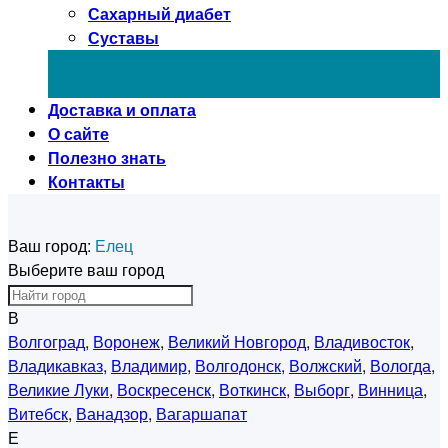
Сахарный диабет
Суставы
Доставка и оплата
О сайте
Полезно знать
Контакты
Ваш город:
Елец
Выберите ваш город
В
Волгоград
,
Воронеж
,
Великий Новгород
,
Владивосток
,
Владикавказ
,
Владимир
,
Волгодонск
,
Волжский
,
Вологда
,
Великие Луки
,
Воскресенск
,
Воткинск
,
Выборг
,
Винница
,
Витебск
,
Ванадзор
,
Вагаршапат
Е