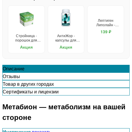
Лептиген
Липолайн -
капсулы для
139 ₽
похудения
Стройница -
АнтиЖор -
порошок для
капсулы для
похудения
похудения
Акция
Акция
Описание
Отзывы
Товар в других городах
Сертификаты и лицензии
Метабион — метаболизм на вашей
стороне
Инструкция
показать