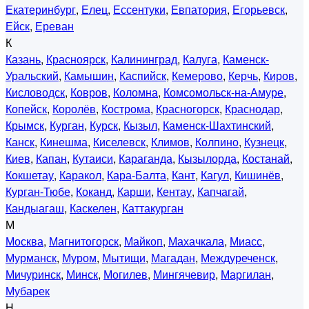
Екатеринбург
,
Елец
,
Ессентуки
,
Евпатория
,
Егорьевск
,
Ейск
,
Ереван
К
Казань
,
Красноярск
,
Калининград
,
Калуга
,
Каменск-
Уральский
,
Камышин
,
Каспийск
,
Кемерово
,
Керчь
,
Киров
,
Кисловодск
,
Ковров
,
Коломна
,
Комсомольск-на-Амуре
,
Копейск
,
Королёв
,
Кострома
,
Красногорск
,
Краснодар
,
Крымск
,
Курган
,
Курск
,
Кызыл
,
Каменск-Шахтинский
,
Канск
,
Кинешма
,
Киселевск
,
Климов
,
Колпино
,
Кузнецк
,
Киев
,
Капан
,
Кутаиси
,
Караганда
,
Кызылорда
,
Костанай
,
Кокшетау
,
Каракол
,
Кара-Балта
,
Кант
,
Кагул
,
Кишинёв
,
Курган-Тюбе
,
Коканд
,
Карши
,
Кентау
,
Капчагай
,
Кандыагаш
,
Каскелен
,
Каттакурган
М
Москва
,
Магнитогорск
,
Майкоп
,
Махачкала
,
Миасс
,
Мурманск
,
Муром
,
Мытищи
,
Магадан
,
Междуреченск
,
Мичуринск
,
Минск
,
Могилев
,
Мингячевир
,
Маргилан
,
Мубарек
Н