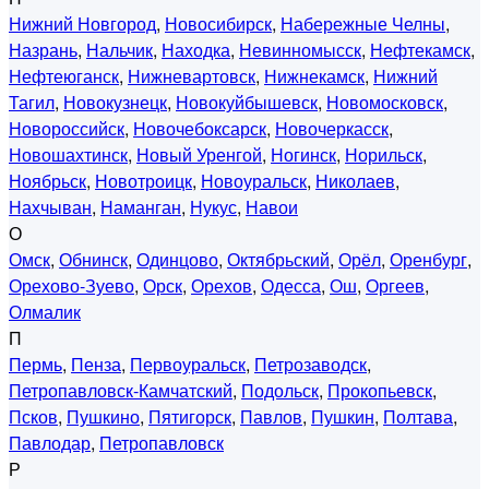
Нижний Новгород
,
Новосибирск
,
Набережные Челны
,
Назрань
,
Нальчик
,
Находка
,
Невинномысск
,
Нефтекамск
,
Нефтеюганск
,
Нижневартовск
,
Нижнекамск
,
Нижний
Тагил
,
Новокузнецк
,
Новокуйбышевск
,
Новомосковск
,
Новороссийск
,
Новочебоксарск
,
Новочеркасск
,
Новошахтинск
,
Новый Уренгой
,
Ногинск
,
Норильск
,
Ноябрьск
,
Новотроицк
,
Новоуральск
,
Николаев
,
Нахчыван
,
Наманган
,
Нукус
,
Навои
О
Омск
,
Обнинск
,
Одинцово
,
Октябрьский
,
Орёл
,
Оренбург
,
Орехово-Зуево
,
Орск
,
Орехов
,
Одесса
,
Ош
,
Оргеев
,
Олмалик
П
Пермь
,
Пенза
,
Первоуральск
,
Петрозаводск
,
Петропавловск-Камчатский
,
Подольск
,
Прокопьевск
,
Псков
,
Пушкино
,
Пятигорск
,
Павлов
,
Пушкин
,
Полтава
,
Павлодар
,
Петропавловск
Р