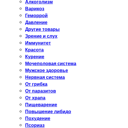
Алкоголизм
Варикоз
Геморрой
Давление
Другие товары
Зрение и слух
Иммунитет
Красота
Курение
Мочеполовая система
Мужское здоровье
Нервная система
От грибка
От паразитов
От храпа
Пищеварение
Повышение либидо
Похудение
Псориаз