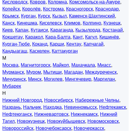
Кисловодск
,
Ковров
,
Коломна
,
Комсомольск-на-Амуре
,
Копейск
,
Королёв
,
Кострома
,
Красногорск
,
Краснодар
,
Крымск
,
Курган
,
Курск
,
Кызыл
,
Каменск-Шахтинский
,
Канск
,
Кинешма
,
Киселевск
,
Климов
,
Колпино
,
Кузнецк
,
Киев
,
Капан
,
Кутаиси
,
Караганда
,
Кызылорда
,
Костанай
,
Кокшетау
,
Каракол
,
Кара-Балта
,
Кант
,
Кагул
,
Кишинёв
,
Курган-Тюбе
,
Коканд
,
Карши
,
Кентау
,
Капчагай
,
Кандыагаш
,
Каскелен
,
Каттакурган
М
Москва
,
Магнитогорск
,
Майкоп
,
Махачкала
,
Миасс
,
Мурманск
,
Муром
,
Мытищи
,
Магадан
,
Междуреченск
,
Мичуринск
,
Минск
,
Могилев
,
Мингячевир
,
Маргилан
,
Мубарек
Н
Нижний Новгород
,
Новосибирск
,
Набережные Челны
,
Назрань
,
Нальчик
,
Находка
,
Невинномысск
,
Нефтекамск
,
Нефтеюганск
,
Нижневартовск
,
Нижнекамск
,
Нижний
Тагил
,
Новокузнецк
,
Новокуйбышевск
,
Новомосковск
,
Новороссийск
,
Новочебоксарск
,
Новочеркасск
,