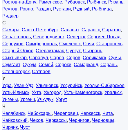
Ростов-на-Дону
,
Раменское
,
Рубцовск
,
Рыбинск
,
Рязань
,
Реутов
,
Ровно
,
Раздан
,
Рустави
,
Рудный
,
Рыбница
,
Риддер
С
Самара
,
Санкт-Петербург
,
Салават
,
Саранск
,
Саратов
,
Севастополь
,
Северодвинск
,
Северск
,
Сергиев Посад
,
Серпухов
,
Симферополь
,
Смоленск
,
Сочи
,
Ставрополь
,
Старый Оскол
,
Стерлитамак
,
Сургут
,
Сызрань
,
Сыктывкар
,
Сарапул
,
Саров
,
Серов
,
Соликамск
,
Сумы
,
Сумгаит
,
Сухум
,
Семей
,
Сороки
,
Самарканд
,
Сарань
,
Степногорск
,
Сатпаев
У
Уфа
,
Улан-Удэ
,
Ульяновск
,
Уссурийск
,
Усолье-Сибирское
,
Усть-Илимск
,
Ухта
,
Ужгород
,
Усть-Каменогорск
,
Уральск
,
Унгены
,
Ургенч
,
Учкудук
,
Ургут
Ч
Челябинск
,
Чебоксары
,
Череповец
,
Черкесск
,
Чита
,
Чайковский
,
Чехов
,
Черкассы
,
Чернигов
,
Черновцы
,
Чирчик
,
Чуст