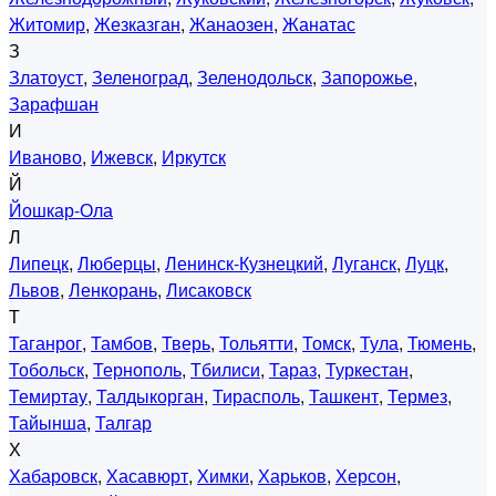
Житомир
,
Жезказган
,
Жанаозен
,
Жанатас
З
Златоуст
,
Зеленоград
,
Зеленодольск
,
Запорожье
,
Зарафшан
И
Иваново
,
Ижевск
,
Иркутск
Й
Йошкар-Ола
Л
Липецк
,
Люберцы
,
Ленинск-Кузнецкий
,
Луганск
,
Луцк
,
Львов
,
Ленкорань
,
Лисаковск
Т
Таганрог
,
Тамбов
,
Тверь
,
Тольятти
,
Томск
,
Тула
,
Тюмень
,
Тобольск
,
Тернополь
,
Тбилиси
,
Тараз
,
Туркестан
,
Темиртау
,
Талдыкорган
,
Тирасполь
,
Ташкент
,
Термез
,
Тайынша
,
Талгар
Х
Хабаровск
,
Хасавюрт
,
Химки
,
Харьков
,
Херсон
,