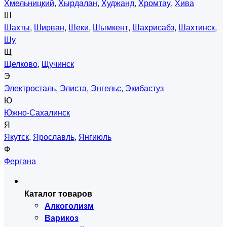
Хмельницкий
,
Хырдалан
,
Худжанд
,
Хромтау
,
Хива
Ш
Шахты
,
Ширван
,
Шеки
,
Шымкент
,
Шахрисабз
,
Шахтинск
,
Шу
Щ
Щелково
,
Щучинск
Э
Электросталь
,
Элиста
,
Энгельс
,
Экибастуз
Ю
Южно-Сахалинск
Я
Якутск
,
Ярославль
,
Янгиюль
Ф
Фергана
Каталог товаров
Алкоголизм
Варикоз