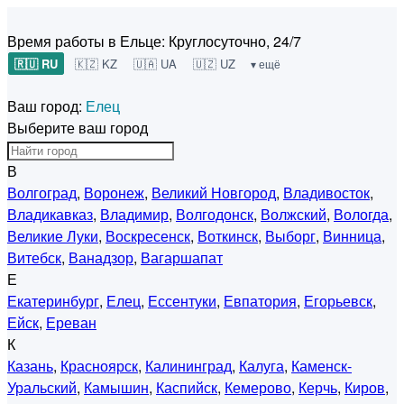
Время работы в Ельце:
Круглосуточно, 24/7
🇷🇺 RU
🇰🇿 KZ
🇺🇦 UA
🇺🇿 UZ
▾ ещё
Ваш город:
Елец
Выберите ваш город
В
Волгоград
,
Воронеж
,
Великий Новгород
,
Владивосток
,
Владикавказ
,
Владимир
,
Волгодонск
,
Волжский
,
Вологда
,
Великие Луки
,
Воскресенск
,
Воткинск
,
Выборг
,
Винница
,
Витебск
,
Ванадзор
,
Вагаршапат
Е
Екатеринбург
,
Елец
,
Ессентуки
,
Евпатория
,
Егорьевск
,
Ейск
,
Ереван
К
Казань
,
Красноярск
,
Калининград
,
Калуга
,
Каменск-
Уральский
,
Камышин
,
Каспийск
,
Кемерово
,
Керчь
,
Киров
,