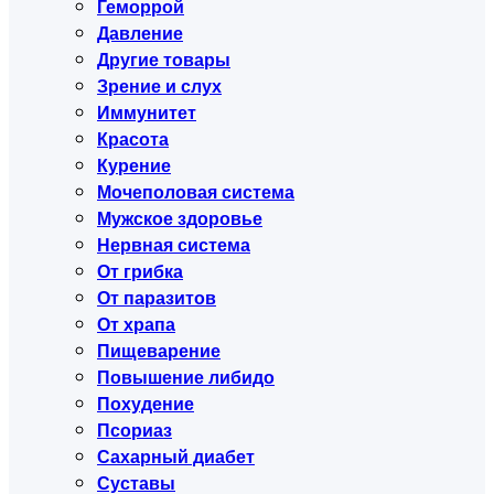
Геморрой
Давление
Другие товары
Зрение и слух
Иммунитет
Красота
Курение
Мочеполовая система
Мужское здоровье
Нервная система
От грибка
От паразитов
От храпа
Пищеварение
Повышение либидо
Похудение
Псориаз
Сахарный диабет
Суставы