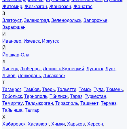
Житомир
,
Жезказган
,
Жанаозен
,
Жанатас
З
Златоуст
,
Зеленоград
,
Зеленодольск
,
Запорожье
,
Зарафшан
И
Иваново
,
Ижевск
,
Иркутск
Й
Йошкар-Ола
Л
Липецк
,
Люберцы
,
Ленинск-Кузнецкий
,
Луганск
,
Луцк
,
Львов
,
Ленкорань
,
Лисаковск
Т
Таганрог
,
Тамбов
,
Тверь
,
Тольятти
,
Томск
,
Тула
,
Тюмень
,
Тобольск
,
Тернополь
,
Тбилиси
,
Тараз
,
Туркестан
,
Темиртау
,
Талдыкорган
,
Тирасполь
,
Ташкент
,
Термез
,
Тайынша
,
Талгар
Х
Хабаровск
,
Хасавюрт
,
Химки
,
Харьков
,
Херсон
,