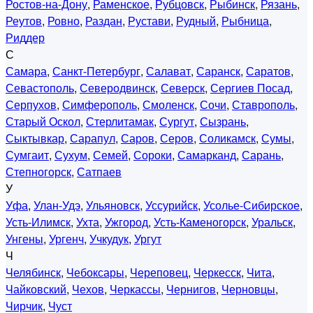
Ростов-на-Дону
,
Раменское
,
Рубцовск
,
Рыбинск
,
Рязань
,
Реутов
,
Ровно
,
Раздан
,
Рустави
,
Рудный
,
Рыбница
,
Риддер
С
Самара
,
Санкт-Петербург
,
Салават
,
Саранск
,
Саратов
,
Севастополь
,
Северодвинск
,
Северск
,
Сергиев Посад
,
Серпухов
,
Симферополь
,
Смоленск
,
Сочи
,
Ставрополь
,
Старый Оскол
,
Стерлитамак
,
Сургут
,
Сызрань
,
Сыктывкар
,
Сарапул
,
Саров
,
Серов
,
Соликамск
,
Сумы
,
Сумгаит
,
Сухум
,
Семей
,
Сороки
,
Самарканд
,
Сарань
,
Степногорск
,
Сатпаев
У
Уфа
,
Улан-Удэ
,
Ульяновск
,
Уссурийск
,
Усолье-Сибирское
,
Усть-Илимск
,
Ухта
,
Ужгород
,
Усть-Каменогорск
,
Уральск
,
Унгены
,
Ургенч
,
Учкудук
,
Ургут
Ч
Челябинск
,
Чебоксары
,
Череповец
,
Черкесск
,
Чита
,
Чайковский
,
Чехов
,
Черкассы
,
Чернигов
,
Черновцы
,
Чирчик
,
Чуст