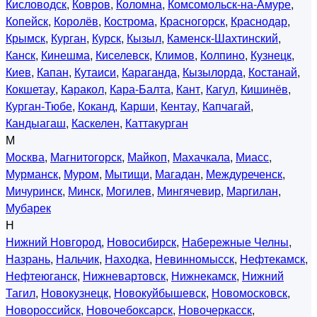
Кисловодск
,
Ковров
,
Коломна
,
Комсомольск-на-Амуре
,
Копейск
,
Королёв
,
Кострома
,
Красногорск
,
Краснодар
,
Крымск
,
Курган
,
Курск
,
Кызыл
,
Каменск-Шахтинский
,
Канск
,
Кинешма
,
Киселевск
,
Климов
,
Колпино
,
Кузнецк
,
Киев
,
Капан
,
Кутаиси
,
Караганда
,
Кызылорда
,
Костанай
,
Кокшетау
,
Каракол
,
Кара-Балта
,
Кант
,
Кагул
,
Кишинёв
,
Курган-Тюбе
,
Коканд
,
Карши
,
Кентау
,
Капчагай
,
Кандыагаш
,
Каскелен
,
Каттакурган
М
Москва
,
Магнитогорск
,
Майкоп
,
Махачкала
,
Миасс
,
Мурманск
,
Муром
,
Мытищи
,
Магадан
,
Междуреченск
,
Мичуринск
,
Минск
,
Могилев
,
Мингячевир
,
Маргилан
,
Мубарек
Н
Нижний Новгород
,
Новосибирск
,
Набережные Челны
,
Назрань
,
Нальчик
,
Находка
,
Невинномысск
,
Нефтекамск
,
Нефтеюганск
,
Нижневартовск
,
Нижнекамск
,
Нижний
Тагил
,
Новокузнецк
,
Новокуйбышевск
,
Новомосковск
,
Новороссийск
,
Новочебоксарск
,
Новочеркасск
,