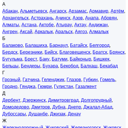
А
Абакан
,
Альметьевск
,
Ангарск
,
Арзамас
,
Армавир
,
Артём
,
Архангельск
,
Астрахань
,
Ачинск
,
Азов
,
Анапа
,
Абовян
,
Алматы
,
Астана
,
Актобе
,
Атырау
,
Актау
,
Андижан
,
Ангрен
,
Аксай
,
Аркалык
,
Аральск
,
Аягоз
,
Алмалык
Б
Балаково
,
Балашиха
,
Барнаул
,
Батайск
,
Белгород
,
Бердск
,
Березники
,
Бийск
,
Благовещенск
,
Братск
,
Брянск
,
Бугульма
,
Брест
,
Баку
,
Батуми
,
Байконыр
,
Бишкек
,
Бельцы
,
Бендеры
,
Бухара
,
Бекобод
,
Балхаш
,
Бекабад
Г
Грозный
,
Гатчина
,
Геленджик
,
Глазов
,
Губкин
,
Гомель
,
Гродно
,
Гянджа
,
Гюмри
,
Гулистан
,
Газалкент
Д
Дербент
,
Дзержинск
,
Димитровград
,
Долгопрудный
,
Домодедово
,
Дмитров
,
Дубна
,
Днепр
,
Джалал-Абад
,
Дубоссары
,
Душанбе
,
Джизак
,
Денау
Ж
Железнодорожный
,
Жуковский
,
Железногорск
,
Жуковск
,