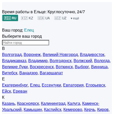
Время работы в Ельце:
Круглосуточно, 24/7
🇷🇺 RU
🇰🇿 KZ
🇺🇦 UA
🇺🇿 UZ
▾ ещё
Ваш город:
Елец
Выберите ваш город
В
Волгоград
,
Воронеж
,
Великий Новгород
,
Владивосток
,
Владикавказ
,
Владимир
,
Волгодонск
,
Волжский
,
Вологда
,
Великие Луки
,
Воскресенск
,
Воткинск
,
Выборг
,
Винница
,
Витебск
,
Ванадзор
,
Вагаршапат
Е
Екатеринбург
,
Елец
,
Ессентуки
,
Евпатория
,
Егорьевск
,
Ейск
,
Ереван
К
Казань
,
Красноярск
,
Калининград
,
Калуга
,
Каменск-
Уральский
,
Камышин
,
Каспийск
,
Кемерово
,
Керчь
,
Киров
,