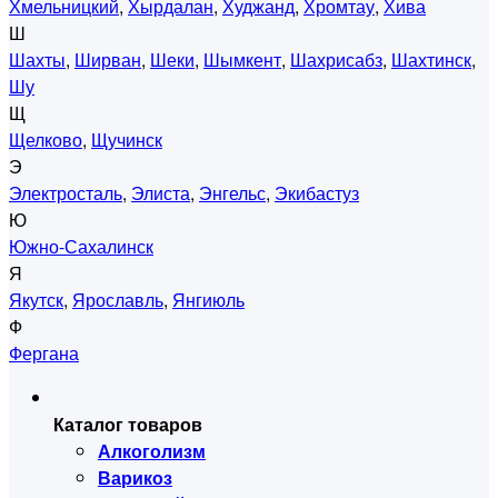
Хмельницкий
,
Хырдалан
,
Худжанд
,
Хромтау
,
Хива
Ш
Шахты
,
Ширван
,
Шеки
,
Шымкент
,
Шахрисабз
,
Шахтинск
,
Шу
Щ
Щелково
,
Щучинск
Э
Электросталь
,
Элиста
,
Энгельс
,
Экибастуз
Ю
Южно-Сахалинск
Я
Якутск
,
Ярославль
,
Янгиюль
Ф
Фергана
Каталог товаров
Алкоголизм
Варикоз