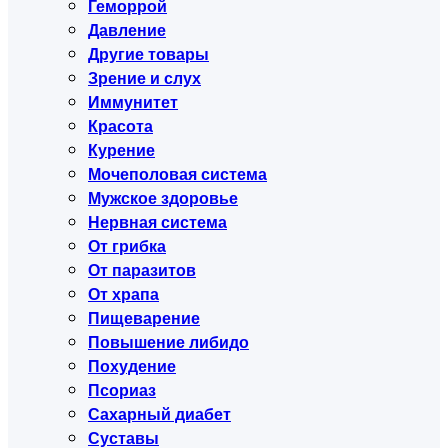
Геморрой
Давление
Другие товары
Зрение и слух
Иммунитет
Красота
Курение
Мочеполовая система
Мужское здоровье
Нервная система
От грибка
От паразитов
От храпа
Пищеварение
Повышение либидо
Похудение
Псориаз
Сахарный диабет
Суставы