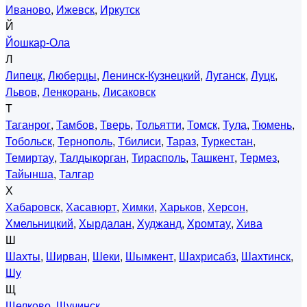
Иваново
,
Ижевск
,
Иркутск
Й
Йошкар-Ола
Л
Липецк
,
Люберцы
,
Ленинск-Кузнецкий
,
Луганск
,
Луцк
,
Львов
,
Ленкорань
,
Лисаковск
Т
Таганрог
,
Тамбов
,
Тверь
,
Тольятти
,
Томск
,
Тула
,
Тюмень
,
Тобольск
,
Тернополь
,
Тбилиси
,
Тараз
,
Туркестан
,
Темиртау
,
Талдыкорган
,
Тирасполь
,
Ташкент
,
Термез
,
Тайынша
,
Талгар
Х
Хабаровск
,
Хасавюрт
,
Химки
,
Харьков
,
Херсон
,
Хмельницкий
,
Хырдалан
,
Худжанд
,
Хромтау
,
Хива
Ш
Шахты
,
Ширван
,
Шеки
,
Шымкент
,
Шахрисабз
,
Шахтинск
,
Шу
Щ
Щелково
,
Щучинск