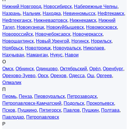
Нижний Новгород
,
Новосибирск
,
Набережные Челны
,
Назрань
,
Нальчик
,
Находка
,
Невинномысск
,
Нефтекамск
,
Нефтеюганск
,
Нижневартовск
,
Нижнекамск
,
Нижний
Тагил
,
Новокузнецк
,
Новокуйбышевск
,
Новомосковск
,
Новороссийск
,
Новочебоксарск
,
Новочеркасск
,
Новошахтинск
,
Новый Уренгой
,
Ногинск
,
Норильск
,
Ноябрьск
,
Новотроицк
,
Новоуральск
,
Николаев
,
Нахчыван
,
Наманган
,
Нукус
,
Навои
О
Омск
,
Обнинск
,
Одинцово
,
Октябрьский
,
Орёл
,
Оренбург
,
Орехово-Зуево
,
Орск
,
Орехов
,
Одесса
,
Ош
,
Оргеев
,
Олмалик
П
Пермь
,
Пенза
,
Первоуральск
,
Петрозаводск
,
Петропавловск-Камчатский
,
Подольск
,
Прокопьевск
,
Псков
,
Пушкино
,
Пятигорск
,
Павлов
,
Пушкин
,
Полтава
,
Павлодар
,
Петропавловск
Р