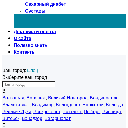
Сахарный диабет
Суставы
Доставка и оплата
О сайте
Полезно знать
Контакты
Ваш город:
Елец
Выберите ваш город
В
Волгоград
,
Воронеж
,
Великий Новгород
,
Владивосток
,
Владикавказ
,
Владимир
,
Волгодонск
,
Волжский
,
Вологда
,
Великие Луки
,
Воскресенск
,
Воткинск
,
Выборг
,
Винница
,
Витебск
,
Ванадзор
,
Вагаршапат
Е