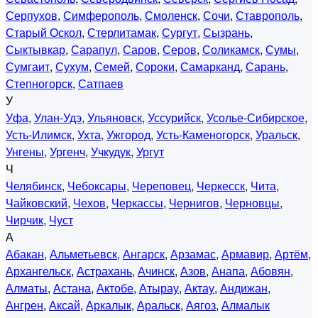
Серпухов
,
Симферополь
,
Смоленск
,
Сочи
,
Ставрополь
,
Старый Оскол
,
Стерлитамак
,
Сургут
,
Сызрань
,
Сыктывкар
,
Сарапул
,
Саров
,
Серов
,
Соликамск
,
Сумы
,
Сумгаит
,
Сухум
,
Семей
,
Сороки
,
Самарканд
,
Сарань
,
Степногорск
,
Сатпаев
У
Уфа
,
Улан-Удэ
,
Ульяновск
,
Уссурийск
,
Усолье-Сибирское
,
Усть-Илимск
,
Ухта
,
Ужгород
,
Усть-Каменогорск
,
Уральск
,
Унгены
,
Ургенч
,
Учкудук
,
Ургут
Ч
Челябинск
,
Чебоксары
,
Череповец
,
Черкесск
,
Чита
,
Чайковский
,
Чехов
,
Черкассы
,
Чернигов
,
Черновцы
,
Чирчик
,
Чуст
А
Абакан
,
Альметьевск
,
Ангарск
,
Арзамас
,
Армавир
,
Артём
,
Архангельск
,
Астрахань
,
Ачинск
,
Азов
,
Анапа
,
Абовян
,
Алматы
,
Астана
,
Актобе
,
Атырау
,
Актау
,
Андижан
,
Ангрен
,
Аксай
,
Аркалык
,
Аральск
,
Аягоз
,
Алмалык