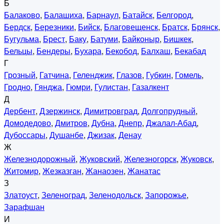
Б
Балаково
,
Балашиха
,
Барнаул
,
Батайск
,
Белгород
,
Бердск
,
Березники
,
Бийск
,
Благовещенск
,
Братск
,
Брянск
,
Бугульма
,
Брест
,
Баку
,
Батуми
,
Байконыр
,
Бишкек
,
Бельцы
,
Бендеры
,
Бухара
,
Бекобод
,
Балхаш
,
Бекабад
Г
Грозный
,
Гатчина
,
Геленджик
,
Глазов
,
Губкин
,
Гомель
,
Гродно
,
Гянджа
,
Гюмри
,
Гулистан
,
Газалкент
Д
Дербент
,
Дзержинск
,
Димитровград
,
Долгопрудный
,
Домодедово
,
Дмитров
,
Дубна
,
Днепр
,
Джалал-Абад
,
Дубоссары
,
Душанбе
,
Джизак
,
Денау
Ж
Железнодорожный
,
Жуковский
,
Железногорск
,
Жуковск
,
Житомир
,
Жезказган
,
Жанаозен
,
Жанатас
З
Златоуст
,
Зеленоград
,
Зеленодольск
,
Запорожье
,
Зарафшан
И