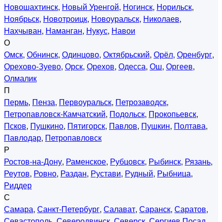
Новошахтинск
,
Новый Уренгой
,
Ногинск
,
Норильск
,
Ноябрьск
,
Новотроицк
,
Новоуральск
,
Николаев
,
Нахчыван
,
Наманган
,
Нукус
,
Навои
О
Омск
,
Обнинск
,
Одинцово
,
Октябрьский
,
Орёл
,
Оренбург
,
Орехово-Зуево
,
Орск
,
Орехов
,
Одесса
,
Ош
,
Оргеев
,
Олмалик
П
Пермь
,
Пенза
,
Первоуральск
,
Петрозаводск
,
Петропавловск-Камчатский
,
Подольск
,
Прокопьевск
,
Псков
,
Пушкино
,
Пятигорск
,
Павлов
,
Пушкин
,
Полтава
,
Павлодар
,
Петропавловск
Р
Ростов-на-Дону
,
Раменское
,
Рубцовск
,
Рыбинск
,
Рязань
,
Реутов
,
Ровно
,
Раздан
,
Рустави
,
Рудный
,
Рыбница
,
Риддер
С
Самара
,
Санкт-Петербург
,
Салават
,
Саранск
,
Саратов
,
Севастополь
,
Северодвинск
,
Северск
,
Сергиев Посад
,