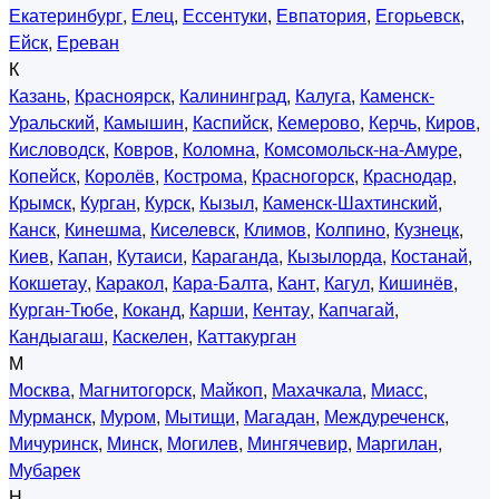
Екатеринбург
,
Елец
,
Ессентуки
,
Евпатория
,
Егорьевск
,
Ейск
,
Ереван
К
Казань
,
Красноярск
,
Калининград
,
Калуга
,
Каменск-
Уральский
,
Камышин
,
Каспийск
,
Кемерово
,
Керчь
,
Киров
,
Кисловодск
,
Ковров
,
Коломна
,
Комсомольск-на-Амуре
,
Копейск
,
Королёв
,
Кострома
,
Красногорск
,
Краснодар
,
Крымск
,
Курган
,
Курск
,
Кызыл
,
Каменск-Шахтинский
,
Канск
,
Кинешма
,
Киселевск
,
Климов
,
Колпино
,
Кузнецк
,
Киев
,
Капан
,
Кутаиси
,
Караганда
,
Кызылорда
,
Костанай
,
Кокшетау
,
Каракол
,
Кара-Балта
,
Кант
,
Кагул
,
Кишинёв
,
Курган-Тюбе
,
Коканд
,
Карши
,
Кентау
,
Капчагай
,
Кандыагаш
,
Каскелен
,
Каттакурган
М
Москва
,
Магнитогорск
,
Майкоп
,
Махачкала
,
Миасс
,
Мурманск
,
Муром
,
Мытищи
,
Магадан
,
Междуреченск
,
Мичуринск
,
Минск
,
Могилев
,
Мингячевир
,
Маргилан
,
Мубарек
Н