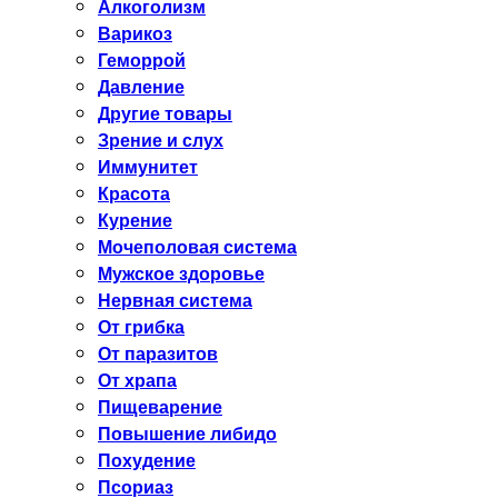
Алкоголизм
Варикоз
Геморрой
Давление
Другие товары
Зрение и слух
Иммунитет
Красота
Курение
Мочеполовая система
Мужское здоровье
Нервная система
От грибка
От паразитов
От храпа
Пищеварение
Повышение либидо
Похудение
Псориаз