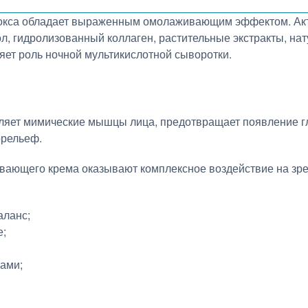
ботокса обладает выраженным омолаживающим эффектом. Ак
, гидролизованный коллаген, растительные экстракты, нат
яет роль ночной мультикислотной сыворотки.
абляет мимические мышцы лица, предотвращает появление г
орельеф.
вающего крема оказывают комплексное воздействие на зр
аланс;
е;
ами;