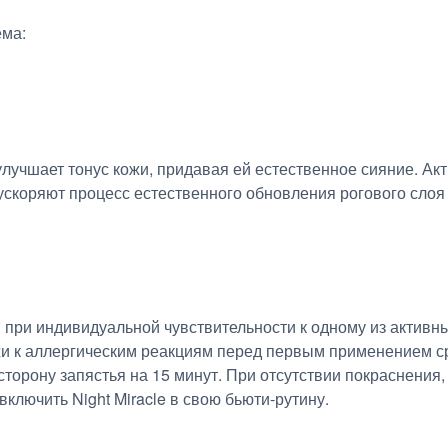
ема:
улучшает тонус кожи, придавая ей естественное сияние. А
скоряют процесс естественного обновления рогового слоя 
 при индивидуальной чувствительности к одному из активн
жи к аллергическим реакциям перед первым применением с
сторону запястья на 15 минут. При отсутствии покраснения,
лючить Night Miracle в свою бьюти-рутину.