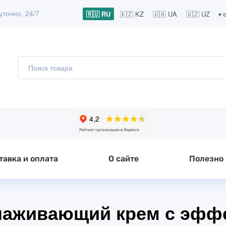
уточно, 24/7
🇷🇺 RU
🇰🇿 KZ
🇺🇦 UA
🇺🇿 UZ
▾ 
тавка и оплата
О сайте
Полезно 
молаживающий крем с эфф