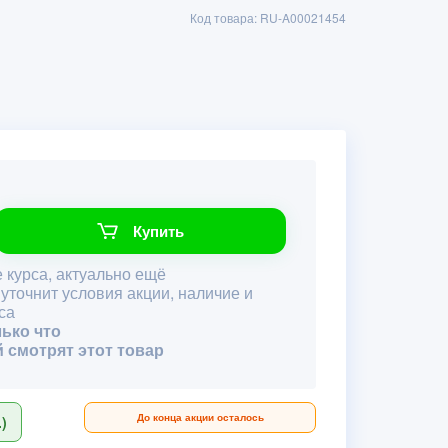
Код товара: RU-A00021454
Купить
 курса, актуально ещё
 уточнит условия акции, наличие и
са
лько что
й смотрят этот товар
До конца акции осталось
)