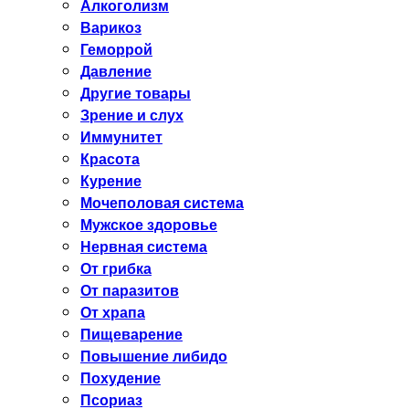
Алкоголизм
Варикоз
Геморрой
Давление
Другие товары
Зрение и слух
Иммунитет
Красота
Курение
Мочеполовая система
Мужское здоровье
Нервная система
От грибка
От паразитов
От храпа
Пищеварение
Повышение либидо
Похудение
Псориаз