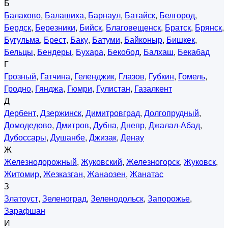
Б
Балаково
,
Балашиха
,
Барнаул
,
Батайск
,
Белгород
,
Бердск
,
Березники
,
Бийск
,
Благовещенск
,
Братск
,
Брянск
,
Бугульма
,
Брест
,
Баку
,
Батуми
,
Байконыр
,
Бишкек
,
Бельцы
,
Бендеры
,
Бухара
,
Бекобод
,
Балхаш
,
Бекабад
Г
Грозный
,
Гатчина
,
Геленджик
,
Глазов
,
Губкин
,
Гомель
,
Гродно
,
Гянджа
,
Гюмри
,
Гулистан
,
Газалкент
Д
Дербент
,
Дзержинск
,
Димитровград
,
Долгопрудный
,
Домодедово
,
Дмитров
,
Дубна
,
Днепр
,
Джалал-Абад
,
Дубоссары
,
Душанбе
,
Джизак
,
Денау
Ж
Железнодорожный
,
Жуковский
,
Железногорск
,
Жуковск
,
Житомир
,
Жезказган
,
Жанаозен
,
Жанатас
З
Златоуст
,
Зеленоград
,
Зеленодольск
,
Запорожье
,
Зарафшан
И