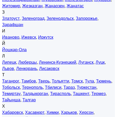
Житомир
,
Жезказган
,
Жанаозен
,
Жанатас
З
Златоуст
,
Зеленоград
,
Зеленодольск
,
Запорожье
,
Зарафшан
И
Иваново
,
Ижевск
,
Иркутск
Й
Йошкар-Ола
Л
Липецк
,
Люберцы
,
Ленинск-Кузнецкий
,
Луганск
,
Луцк
,
Львов
,
Ленкорань
,
Лисаковск
Т
Таганрог
,
Тамбов
,
Тверь
,
Тольятти
,
Томск
,
Тула
,
Тюмень
,
Тобольск
,
Тернополь
,
Тбилиси
,
Тараз
,
Туркестан
,
Темиртау
,
Талдыкорган
,
Тирасполь
,
Ташкент
,
Термез
,
Тайынша
,
Талгар
Х
Хабаровск
,
Хасавюрт
,
Химки
,
Харьков
,
Херсон
,