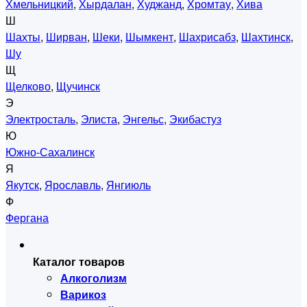
Хмельницкий
,
Хырдалан
,
Худжанд
,
Хромтау
,
Хива
Ш
Шахты
,
Ширван
,
Шеки
,
Шымкент
,
Шахрисабз
,
Шахтинск
,
Шу
Щ
Щелково
,
Щучинск
Э
Электросталь
,
Элиста
,
Энгельс
,
Экибастуз
Ю
Южно-Сахалинск
Я
Якутск
,
Ярославль
,
Янгиюль
Ф
Фергана
Каталог товаров
Алкоголизм
Варикоз