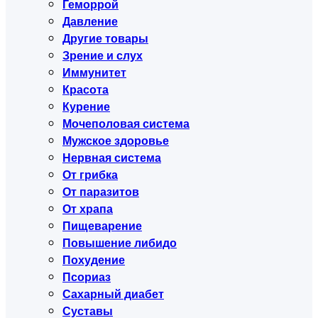
Геморрой
Давление
Другие товары
Зрение и слух
Иммунитет
Красота
Курение
Мочеполовая система
Мужское здоровье
Нервная система
От грибка
От паразитов
От храпа
Пищеварение
Повышение либидо
Похудение
Псориаз
Сахарный диабет
Суставы