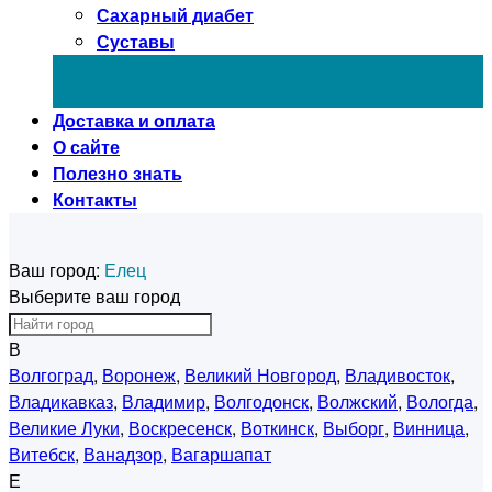
Сахарный диабет
Суставы
Доставка и оплата
О сайте
Полезно знать
Контакты
Ваш город:
Елец
Выберите ваш город
В
Волгоград
,
Воронеж
,
Великий Новгород
,
Владивосток
,
Владикавказ
,
Владимир
,
Волгодонск
,
Волжский
,
Вологда
,
Великие Луки
,
Воскресенск
,
Воткинск
,
Выборг
,
Винница
,
Витебск
,
Ванадзор
,
Вагаршапат
Е