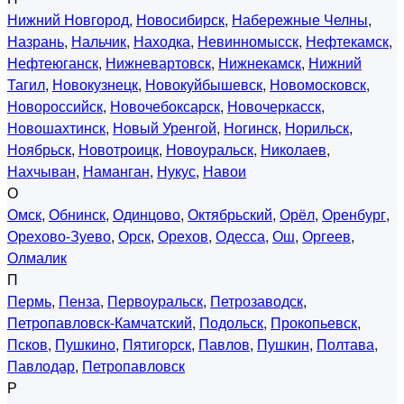
Нижний Новгород
,
Новосибирск
,
Набережные Челны
,
Назрань
,
Нальчик
,
Находка
,
Невинномысск
,
Нефтекамск
,
Нефтеюганск
,
Нижневартовск
,
Нижнекамск
,
Нижний
Тагил
,
Новокузнецк
,
Новокуйбышевск
,
Новомосковск
,
Новороссийск
,
Новочебоксарск
,
Новочеркасск
,
Новошахтинск
,
Новый Уренгой
,
Ногинск
,
Норильск
,
Ноябрьск
,
Новотроицк
,
Новоуральск
,
Николаев
,
Нахчыван
,
Наманган
,
Нукус
,
Навои
О
Омск
,
Обнинск
,
Одинцово
,
Октябрьский
,
Орёл
,
Оренбург
,
Орехово-Зуево
,
Орск
,
Орехов
,
Одесса
,
Ош
,
Оргеев
,
Олмалик
П
Пермь
,
Пенза
,
Первоуральск
,
Петрозаводск
,
Петропавловск-Камчатский
,
Подольск
,
Прокопьевск
,
Псков
,
Пушкино
,
Пятигорск
,
Павлов
,
Пушкин
,
Полтава
,
Павлодар
,
Петропавловск
Р