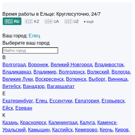
Время работы в Ельце:
Круглосуточно, 24/7
🇷🇺 RU
🇰🇿 KZ
🇺🇦 UA
🇺🇿 UZ
▾ ещё
Ваш город:
Елец
Выберите ваш город
В
Волгоград
,
Воронеж
,
Великий Новгород
,
Владивосток
,
Владикавказ
,
Владимир
,
Волгодонск
,
Волжский
,
Вологда
,
Великие Луки
,
Воскресенск
,
Воткинск
,
Выборг
,
Винница
,
Витебск
,
Ванадзор
,
Вагаршапат
Е
Екатеринбург
,
Елец
,
Ессентуки
,
Евпатория
,
Егорьевск
,
Ейск
,
Ереван
К
Казань
,
Красноярск
,
Калининград
,
Калуга
,
Каменск-
Уральский
,
Камышин
,
Каспийск
,
Кемерово
,
Керчь
,
Киров
,