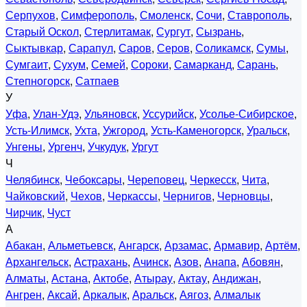
Серпухов
,
Симферополь
,
Смоленск
,
Сочи
,
Ставрополь
,
Старый Оскол
,
Стерлитамак
,
Сургут
,
Сызрань
,
Сыктывкар
,
Сарапул
,
Саров
,
Серов
,
Соликамск
,
Сумы
,
Сумгаит
,
Сухум
,
Семей
,
Сороки
,
Самарканд
,
Сарань
,
Степногорск
,
Сатпаев
У
Уфа
,
Улан-Удэ
,
Ульяновск
,
Уссурийск
,
Усолье-Сибирское
,
Усть-Илимск
,
Ухта
,
Ужгород
,
Усть-Каменогорск
,
Уральск
,
Унгены
,
Ургенч
,
Учкудук
,
Ургут
Ч
Челябинск
,
Чебоксары
,
Череповец
,
Черкесск
,
Чита
,
Чайковский
,
Чехов
,
Черкассы
,
Чернигов
,
Черновцы
,
Чирчик
,
Чуст
А
Абакан
,
Альметьевск
,
Ангарск
,
Арзамас
,
Армавир
,
Артём
,
Архангельск
,
Астрахань
,
Ачинск
,
Азов
,
Анапа
,
Абовян
,
Алматы
,
Астана
,
Актобе
,
Атырау
,
Актау
,
Андижан
,
Ангрен
,
Аксай
,
Аркалык
,
Аральск
,
Аягоз
,
Алмалык