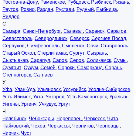
Ростов-на-Дону
,
Раменское
,
Рубцовск
,
Рыбинск
,
Рязань
,
Реутов
,
Ровно
,
Раздан
,
Рустави
,
Рудный
,
Рыбница
,
Риддер
С
Самара
,
Санкт-Петербург
,
Салават
,
Саранск
,
Саратов
,
Севастополь
,
Северодвинск
,
Северск
,
Сергиев Посад
,
Серпухов
,
Симферополь
,
Смоленск
,
Сочи
,
Ставрополь
,
Старый Оскол
,
Стерлитамак
,
Сургут
,
Сызрань
,
Сыктывкар
,
Сарапул
,
Саров
,
Серов
,
Соликамск
,
Сумы
,
Сумгаит
,
Сухум
,
Семей
,
Сороки
,
Самарканд
,
Сарань
,
Степногорск
,
Сатпаев
У
Уфа
,
Улан-Удэ
,
Ульяновск
,
Уссурийск
,
Усолье-Сибирское
,
Усть-Илимск
,
Ухта
,
Ужгород
,
Усть-Каменогорск
,
Уральск
,
Унгены
,
Ургенч
,
Учкудук
,
Ургут
Ч
Челябинск
,
Чебоксары
,
Череповец
,
Черкесск
,
Чита
,
Чайковский
,
Чехов
,
Черкассы
,
Чернигов
,
Черновцы
,
Чирчик
,
Чуст