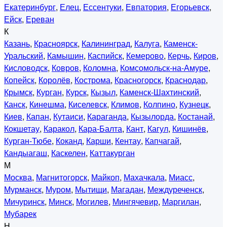
Екатеринбург
,
Елец
,
Ессентуки
,
Евпатория
,
Егорьевск
,
Ейск
,
Ереван
К
Казань
,
Красноярск
,
Калининград
,
Калуга
,
Каменск-
Уральский
,
Камышин
,
Каспийск
,
Кемерово
,
Керчь
,
Киров
,
Кисловодск
,
Ковров
,
Коломна
,
Комсомольск-на-Амуре
,
Копейск
,
Королёв
,
Кострома
,
Красногорск
,
Краснодар
,
Крымск
,
Курган
,
Курск
,
Кызыл
,
Каменск-Шахтинский
,
Канск
,
Кинешма
,
Киселевск
,
Климов
,
Колпино
,
Кузнецк
,
Киев
,
Капан
,
Кутаиси
,
Караганда
,
Кызылорда
,
Костанай
,
Кокшетау
,
Каракол
,
Кара-Балта
,
Кант
,
Кагул
,
Кишинёв
,
Курган-Тюбе
,
Коканд
,
Карши
,
Кентау
,
Капчагай
,
Кандыагаш
,
Каскелен
,
Каттакурган
М
Москва
,
Магнитогорск
,
Майкоп
,
Махачкала
,
Миасс
,
Мурманск
,
Муром
,
Мытищи
,
Магадан
,
Междуреченск
,
Мичуринск
,
Минск
,
Могилев
,
Мингячевир
,
Маргилан
,
Мубарек
Н