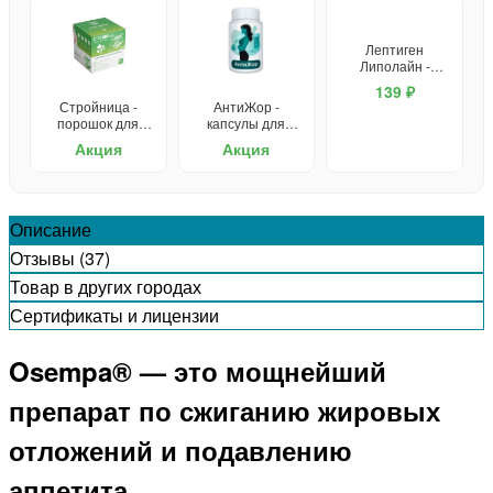
Лептиген
Липолайн -
капсулы для
139 ₽
похудения
Стройница -
АнтиЖор -
порошок для
капсулы для
похудения
похудения
Акция
Акция
Описание
Отзывы (37)
Товар в других городах
Сертификаты и лицензии
Osempa® — это мощнейший
препарат по сжиганию жировых
отложений и подавлению
аппетита.