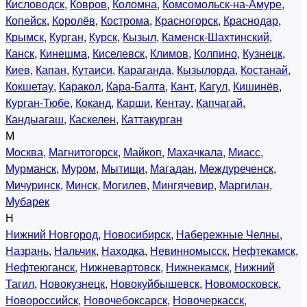
Кисловодск
,
Ковров
,
Коломна
,
Комсомольск-на-Амуре
,
Копейск
,
Королёв
,
Кострома
,
Красногорск
,
Краснодар
,
Крымск
,
Курган
,
Курск
,
Кызыл
,
Каменск-Шахтинский
,
Канск
,
Кинешма
,
Киселевск
,
Климов
,
Колпино
,
Кузнецк
,
Киев
,
Капан
,
Кутаиси
,
Караганда
,
Кызылорда
,
Костанай
,
Кокшетау
,
Каракол
,
Кара-Балта
,
Кант
,
Кагул
,
Кишинёв
,
Курган-Тюбе
,
Коканд
,
Карши
,
Кентау
,
Капчагай
,
Кандыагаш
,
Каскелен
,
Каттакурган
М
Москва
,
Магнитогорск
,
Майкоп
,
Махачкала
,
Миасс
,
Мурманск
,
Муром
,
Мытищи
,
Магадан
,
Междуреченск
,
Мичуринск
,
Минск
,
Могилев
,
Мингячевир
,
Маргилан
,
Мубарек
Н
Нижний Новгород
,
Новосибирск
,
Набережные Челны
,
Назрань
,
Нальчик
,
Находка
,
Невинномысск
,
Нефтекамск
,
Нефтеюганск
,
Нижневартовск
,
Нижнекамск
,
Нижний
Тагил
,
Новокузнецк
,
Новокуйбышевск
,
Новомосковск
,
Новороссийск
,
Новочебоксарск
,
Новочеркасск
,