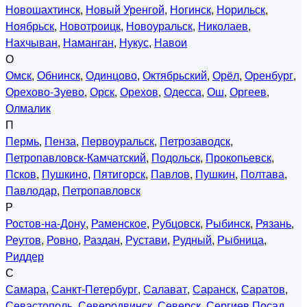
Новошахтинск
,
Новый Уренгой
,
Ногинск
,
Норильск
,
Ноябрьск
,
Новотроицк
,
Новоуральск
,
Николаев
,
Нахчыван
,
Наманган
,
Нукус
,
Навои
О
Омск
,
Обнинск
,
Одинцово
,
Октябрьский
,
Орёл
,
Оренбург
,
Орехово-Зуево
,
Орск
,
Орехов
,
Одесса
,
Ош
,
Оргеев
,
Олмалик
П
Пермь
,
Пенза
,
Первоуральск
,
Петрозаводск
,
Петропавловск-Камчатский
,
Подольск
,
Прокопьевск
,
Псков
,
Пушкино
,
Пятигорск
,
Павлов
,
Пушкин
,
Полтава
,
Павлодар
,
Петропавловск
Р
Ростов-на-Дону
,
Раменское
,
Рубцовск
,
Рыбинск
,
Рязань
,
Реутов
,
Ровно
,
Раздан
,
Рустави
,
Рудный
,
Рыбница
,
Риддер
С
Самара
,
Санкт-Петербург
,
Салават
,
Саранск
,
Саратов
,
Севастополь
,
Северодвинск
,
Северск
,
Сергиев Посад
,