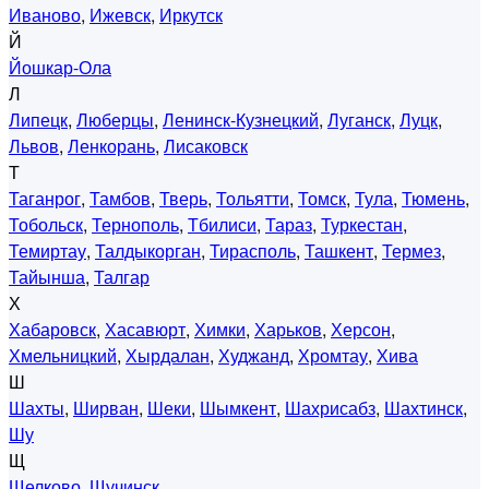
Иваново
,
Ижевск
,
Иркутск
Й
Йошкар-Ола
Л
Липецк
,
Люберцы
,
Ленинск-Кузнецкий
,
Луганск
,
Луцк
,
Львов
,
Ленкорань
,
Лисаковск
Т
Таганрог
,
Тамбов
,
Тверь
,
Тольятти
,
Томск
,
Тула
,
Тюмень
,
Тобольск
,
Тернополь
,
Тбилиси
,
Тараз
,
Туркестан
,
Темиртау
,
Талдыкорган
,
Тирасполь
,
Ташкент
,
Термез
,
Тайынша
,
Талгар
Х
Хабаровск
,
Хасавюрт
,
Химки
,
Харьков
,
Херсон
,
Хмельницкий
,
Хырдалан
,
Худжанд
,
Хромтау
,
Хива
Ш
Шахты
,
Ширван
,
Шеки
,
Шымкент
,
Шахрисабз
,
Шахтинск
,
Шу
Щ
Щелково
,
Щучинск