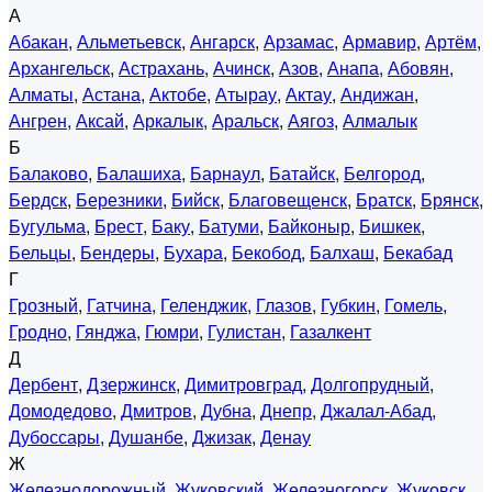
А
Абакан
,
Альметьевск
,
Ангарск
,
Арзамас
,
Армавир
,
Артём
,
Архангельск
,
Астрахань
,
Ачинск
,
Азов
,
Анапа
,
Абовян
,
Алматы
,
Астана
,
Актобе
,
Атырау
,
Актау
,
Андижан
,
Ангрен
,
Аксай
,
Аркалык
,
Аральск
,
Аягоз
,
Алмалык
Б
Балаково
,
Балашиха
,
Барнаул
,
Батайск
,
Белгород
,
Бердск
,
Березники
,
Бийск
,
Благовещенск
,
Братск
,
Брянск
,
Бугульма
,
Брест
,
Баку
,
Батуми
,
Байконыр
,
Бишкек
,
Бельцы
,
Бендеры
,
Бухара
,
Бекобод
,
Балхаш
,
Бекабад
Г
Грозный
,
Гатчина
,
Геленджик
,
Глазов
,
Губкин
,
Гомель
,
Гродно
,
Гянджа
,
Гюмри
,
Гулистан
,
Газалкент
Д
Дербент
,
Дзержинск
,
Димитровград
,
Долгопрудный
,
Домодедово
,
Дмитров
,
Дубна
,
Днепр
,
Джалал-Абад
,
Дубоссары
,
Душанбе
,
Джизак
,
Денау
Ж
Железнодорожный
,
Жуковский
,
Железногорск
,
Жуковск
,