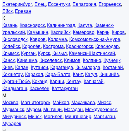
Екатеринбург
,
Елец
,
Ессентуки
,
Евпатория
,
Егорьевск
,
Ейск
,
Ереван
К
Казань
,
Красноярск
,
Калининград
,
Калуга
,
Каменск-
Уральский
,
Камышин
,
Каспийск
,
Кемерово
,
Керчь
,
Киров
,
Кисловодск
,
Ковров
,
Коломна
,
Комсомольск-на-Амуре
,
Копейск
,
Королёв
,
Кострома
,
Красногорск
,
Краснодар
,
Крымск
,
Курган
,
Курск
,
Кызыл
,
Каменск-Шахтинский
,
Канск
,
Кинешма
,
Киселевск
,
Климов
,
Колпино
,
Кузнецк
,
Киев
,
Капан
,
Кутаиси
,
Караганда
,
Кызылорда
,
Костанай
,
Кокшетау
,
Каракол
,
Кара-Балта
,
Кант
,
Кагул
,
Кишинёв
,
Курган-Тюбе
,
Коканд
,
Карши
,
Кентау
,
Капчагай
,
Кандыагаш
,
Каскелен
,
Каттакурган
М
Москва
,
Магнитогорск
,
Майкоп
,
Махачкала
,
Миасс
,
Мурманск
,
Муром
,
Мытищи
,
Магадан
,
Междуреченск
,
Мичуринск
,
Минск
,
Могилев
,
Мингячевир
,
Маргилан
,
Мубарек
Н