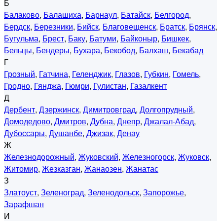
Б
Балаково
,
Балашиха
,
Барнаул
,
Батайск
,
Белгород
,
Бердск
,
Березники
,
Бийск
,
Благовещенск
,
Братск
,
Брянск
,
Бугульма
,
Брест
,
Баку
,
Батуми
,
Байконыр
,
Бишкек
,
Бельцы
,
Бендеры
,
Бухара
,
Бекобод
,
Балхаш
,
Бекабад
Г
Грозный
,
Гатчина
,
Геленджик
,
Глазов
,
Губкин
,
Гомель
,
Гродно
,
Гянджа
,
Гюмри
,
Гулистан
,
Газалкент
Д
Дербент
,
Дзержинск
,
Димитровград
,
Долгопрудный
,
Домодедово
,
Дмитров
,
Дубна
,
Днепр
,
Джалал-Абад
,
Дубоссары
,
Душанбе
,
Джизак
,
Денау
Ж
Железнодорожный
,
Жуковский
,
Железногорск
,
Жуковск
,
Житомир
,
Жезказган
,
Жанаозен
,
Жанатас
З
Златоуст
,
Зеленоград
,
Зеленодольск
,
Запорожье
,
Зарафшан
И