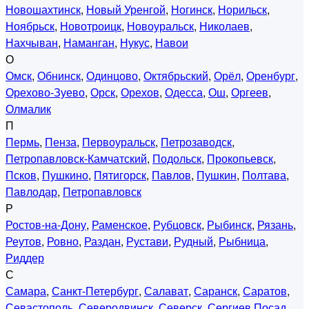
Новошахтинск
,
Новый Уренгой
,
Ногинск
,
Норильск
,
Ноябрьск
,
Новотроицк
,
Новоуральск
,
Николаев
,
Нахчыван
,
Наманган
,
Нукус
,
Навои
О
Омск
,
Обнинск
,
Одинцово
,
Октябрьский
,
Орёл
,
Оренбург
,
Орехово-Зуево
,
Орск
,
Орехов
,
Одесса
,
Ош
,
Оргеев
,
Олмалик
П
Пермь
,
Пенза
,
Первоуральск
,
Петрозаводск
,
Петропавловск-Камчатский
,
Подольск
,
Прокопьевск
,
Псков
,
Пушкино
,
Пятигорск
,
Павлов
,
Пушкин
,
Полтава
,
Павлодар
,
Петропавловск
Р
Ростов-на-Дону
,
Раменское
,
Рубцовск
,
Рыбинск
,
Рязань
,
Реутов
,
Ровно
,
Раздан
,
Рустави
,
Рудный
,
Рыбница
,
Риддер
С
Самара
,
Санкт-Петербург
,
Салават
,
Саранск
,
Саратов
,
Севастополь
,
Северодвинск
,
Северск
,
Сергиев Посад
,