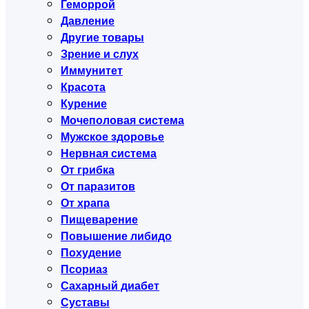
Геморрой
Давление
Другие товары
Зрение и слух
Иммунитет
Красота
Курение
Мочеполовая система
Мужское здоровье
Нервная система
От грибка
От паразитов
От храпа
Пищеварение
Повышение либидо
Похудение
Псориаз
Сахарный диабет
Суставы