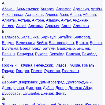
А
Абакан
,
Альметьевск
,
Ангарск
,
Арзамас
,
Армавир
,
Артём
,
Архангельск
,
Астрахань
,
Ачинск
,
Азов
,
Анапа
,
Абовян
,
Алматы
,
Астана
,
Актобе
,
Атырау
,
Актау
,
Андижан
,
Ангрен
,
Аксай
,
Аркалык
,
Аральск
,
Аягоз
,
Алмалык
Б
Балаково
,
Балашиха
,
Барнаул
,
Батайск
,
Белгород
,
Бердск
,
Березники
,
Бийск
,
Благовещенск
,
Братск
,
Брянск
,
Бугульма
,
Брест
,
Баку
,
Батуми
,
Байконыр
,
Бишкек
,
Бельцы
,
Бендеры
,
Бухара
,
Бекобод
,
Балхаш
,
Бекабад
Г
Грозный
,
Гатчина
,
Геленджик
,
Глазов
,
Губкин
,
Гомель
,
Гродно
,
Гянджа
,
Гюмри
,
Гулистан
,
Газалкент
Д
Дербент
,
Дзержинск
,
Димитровград
,
Долгопрудный
,
Домодедово
,
Дмитров
,
Дубна
,
Днепр
,
Джалал-Абад
,
Дубоссары
,
Душанбе
,
Джизак
,
Денау
Ж
Железнодорожный
,
Жуковский
,
Железногорск
,
Жуковск
,