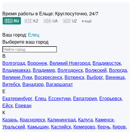
Время работы в Ельце:
Круглосуточно, 24/7
🇷🇺 RU
🇰🇿 KZ
🇺🇦 UA
🇺🇿 UZ
▾ ещё
Ваш город:
Елец
Выберите ваш город
В
Волгоград
,
Воронеж
,
Великий Новгород
,
Владивосток
,
Владикавказ
,
Владимир
,
Волгодонск
,
Волжский
,
Вологда
,
Великие Луки
,
Воскресенск
,
Воткинск
,
Выборг
,
Винница
,
Витебск
,
Ванадзор
,
Вагаршапат
Е
Екатеринбург
,
Елец
,
Ессентуки
,
Евпатория
,
Егорьевск
,
Ейск
,
Ереван
К
Казань
,
Красноярск
,
Калининград
,
Калуга
,
Каменск-
Уральский
,
Камышин
,
Каспийск
,
Кемерово
,
Керчь
,
Киров
,