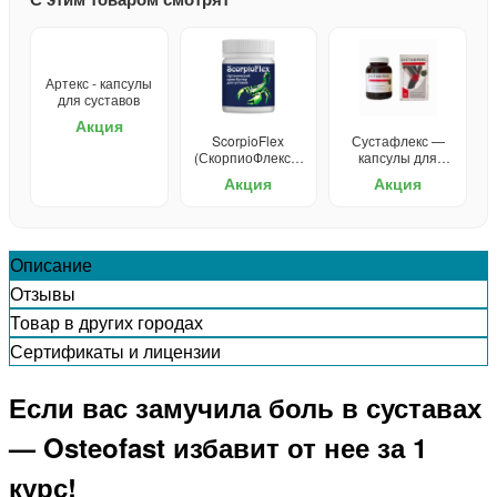
Артекс - капсулы
для суставов
Акция
ScorpioFlex
Сустафлекс —
(СкорпиоФлекс) -
капсулы для
крем для
суставов
Акция
Акция
суставов
Описание
Отзывы
Товар в других городах
Сертификаты и лицензии
Если вас замучила боль в суставах
— Osteofast избавит от нее за 1
курс!