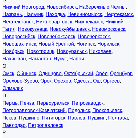
Нижний Новгород
,
Новосибирск
,
Набережные Челны
,
Назрань
,
Нальчик
,
Находка
,
Невинномысск
,
Нефтекамск
,
Нефтеюганск
,
Нижневартовск
,
Нижнекамск
,
Нижний
Тагил
,
Новокузнецк
,
Новокуйбышевск
,
Новомосковск
,
Новороссийск
,
Новочебоксарск
,
Новочеркасск
,
Новошахтинск
,
Новый Уренгой
,
Ногинск
,
Норильск
,
Ноябрьск
,
Новотроицк
,
Новоуральск
,
Николаев
,
Нахчыван
,
Наманган
,
Нукус
,
Навои
О
Омск
,
Обнинск
,
Одинцово
,
Октябрьский
,
Орёл
,
Оренбург
,
Орехово-Зуево
,
Орск
,
Орехов
,
Одесса
,
Ош
,
Оргеев
,
Олмалик
П
Пермь
,
Пенза
,
Первоуральск
,
Петрозаводск
,
Петропавловск-Камчатский
,
Подольск
,
Прокопьевск
,
Псков
,
Пушкино
,
Пятигорск
,
Павлов
,
Пушкин
,
Полтава
,
Павлодар
,
Петропавловск
Р