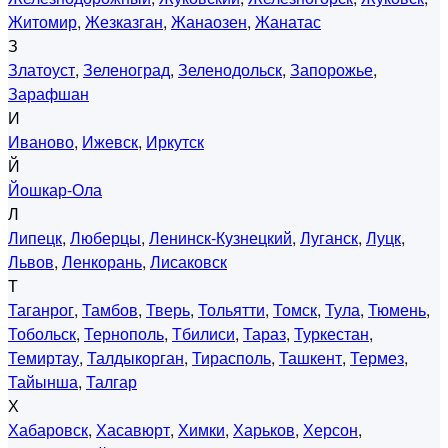
Житомир
,
Жезказган
,
Жанаозен
,
Жанатас
З
Златоуст
,
Зеленоград
,
Зеленодольск
,
Запорожье
,
Зарафшан
И
Иваново
,
Ижевск
,
Иркутск
Й
Йошкар-Ола
Л
Липецк
,
Люберцы
,
Ленинск-Кузнецкий
,
Луганск
,
Луцк
,
Львов
,
Ленкорань
,
Лисаковск
Т
Таганрог
,
Тамбов
,
Тверь
,
Тольятти
,
Томск
,
Тула
,
Тюмень
,
Тобольск
,
Тернополь
,
Тбилиси
,
Тараз
,
Туркестан
,
Темиртау
,
Талдыкорган
,
Тирасполь
,
Ташкент
,
Термез
,
Тайынша
,
Талгар
Х
Хабаровск
,
Хасавюрт
,
Химки
,
Харьков
,
Херсон
,