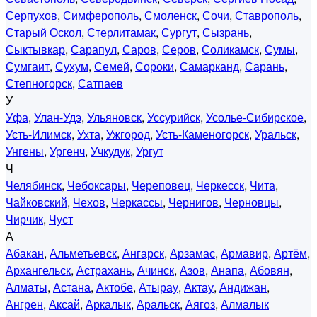
Серпухов
,
Симферополь
,
Смоленск
,
Сочи
,
Ставрополь
,
Старый Оскол
,
Стерлитамак
,
Сургут
,
Сызрань
,
Сыктывкар
,
Сарапул
,
Саров
,
Серов
,
Соликамск
,
Сумы
,
Сумгаит
,
Сухум
,
Семей
,
Сороки
,
Самарканд
,
Сарань
,
Степногорск
,
Сатпаев
У
Уфа
,
Улан-Удэ
,
Ульяновск
,
Уссурийск
,
Усолье-Сибирское
,
Усть-Илимск
,
Ухта
,
Ужгород
,
Усть-Каменогорск
,
Уральск
,
Унгены
,
Ургенч
,
Учкудук
,
Ургут
Ч
Челябинск
,
Чебоксары
,
Череповец
,
Черкесск
,
Чита
,
Чайковский
,
Чехов
,
Черкассы
,
Чернигов
,
Черновцы
,
Чирчик
,
Чуст
А
Абакан
,
Альметьевск
,
Ангарск
,
Арзамас
,
Армавир
,
Артём
,
Архангельск
,
Астрахань
,
Ачинск
,
Азов
,
Анапа
,
Абовян
,
Алматы
,
Астана
,
Актобе
,
Атырау
,
Актау
,
Андижан
,
Ангрен
,
Аксай
,
Аркалык
,
Аральск
,
Аягоз
,
Алмалык