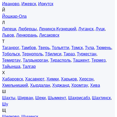
Иваново
,
Ижевск
,
Иркутск
Й
Йошкар-Ола
Л
Липецк
,
Люберцы
,
Ленинск-Кузнецкий
,
Луганск
,
Луцк
,
Львов
,
Ленкорань
,
Лисаковск
Т
Таганрог
,
Тамбов
,
Тверь
,
Тольятти
,
Томск
,
Тула
,
Тюмень
,
Тобольск
,
Тернополь
,
Тбилиси
,
Тараз
,
Туркестан
,
Темиртау
,
Талдыкорган
,
Тирасполь
,
Ташкент
,
Термез
,
Тайынша
,
Талгар
Х
Хабаровск
,
Хасавюрт
,
Химки
,
Харьков
,
Херсон
,
Хмельницкий
,
Хырдалан
,
Худжанд
,
Хромтау
,
Хива
Ш
Шахты
,
Ширван
,
Шеки
,
Шымкент
,
Шахрисабз
,
Шахтинск
,
Шу
Щ
Щелково
,
Щучинск