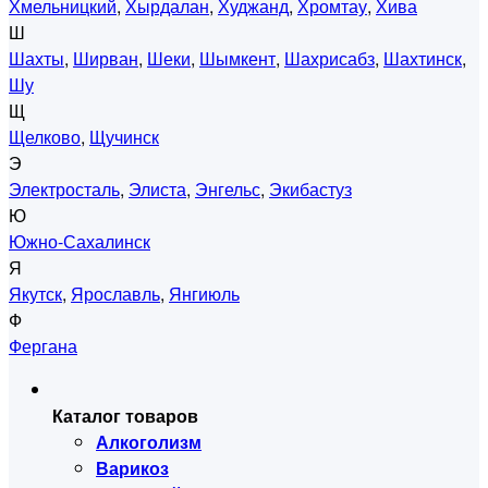
Хмельницкий
,
Хырдалан
,
Худжанд
,
Хромтау
,
Хива
Ш
Шахты
,
Ширван
,
Шеки
,
Шымкент
,
Шахрисабз
,
Шахтинск
,
Шу
Щ
Щелково
,
Щучинск
Э
Электросталь
,
Элиста
,
Энгельс
,
Экибастуз
Ю
Южно-Сахалинск
Я
Якутск
,
Ярославль
,
Янгиюль
Ф
Фергана
Каталог товаров
Алкоголизм
Варикоз