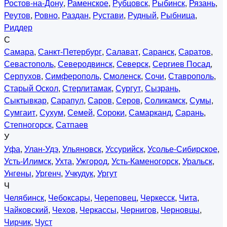
Ростов-на-Дону
,
Раменское
,
Рубцовск
,
Рыбинск
,
Рязань
,
Реутов
,
Ровно
,
Раздан
,
Рустави
,
Рудный
,
Рыбница
,
Риддер
С
Самара
,
Санкт-Петербург
,
Салават
,
Саранск
,
Саратов
,
Севастополь
,
Северодвинск
,
Северск
,
Сергиев Посад
,
Серпухов
,
Симферополь
,
Смоленск
,
Сочи
,
Ставрополь
,
Старый Оскол
,
Стерлитамак
,
Сургут
,
Сызрань
,
Сыктывкар
,
Сарапул
,
Саров
,
Серов
,
Соликамск
,
Сумы
,
Сумгаит
,
Сухум
,
Семей
,
Сороки
,
Самарканд
,
Сарань
,
Степногорск
,
Сатпаев
У
Уфа
,
Улан-Удэ
,
Ульяновск
,
Уссурийск
,
Усолье-Сибирское
,
Усть-Илимск
,
Ухта
,
Ужгород
,
Усть-Каменогорск
,
Уральск
,
Унгены
,
Ургенч
,
Учкудук
,
Ургут
Ч
Челябинск
,
Чебоксары
,
Череповец
,
Черкесск
,
Чита
,
Чайковский
,
Чехов
,
Черкассы
,
Чернигов
,
Черновцы
,
Чирчик
,
Чуст