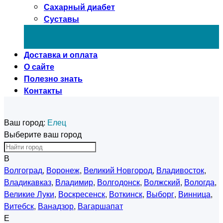
Сахарный диабет
Суставы
Доставка и оплата
О сайте
Полезно знать
Контакты
Ваш город:
Елец
Выберите ваш город
В
Волгоград
,
Воронеж
,
Великий Новгород
,
Владивосток
,
Владикавказ
,
Владимир
,
Волгодонск
,
Волжский
,
Вологда
,
Великие Луки
,
Воскресенск
,
Воткинск
,
Выборг
,
Винница
,
Витебск
,
Ванадзор
,
Вагаршапат
Е