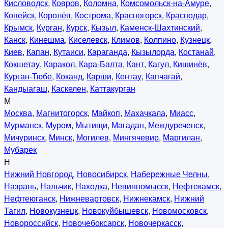
Кисловодск
,
Ковров
,
Коломна
,
Комсомольск-на-Амуре
,
Копейск
,
Королёв
,
Кострома
,
Красногорск
,
Краснодар
,
Крымск
,
Курган
,
Курск
,
Кызыл
,
Каменск-Шахтинский
,
Канск
,
Кинешма
,
Киселевск
,
Климов
,
Колпино
,
Кузнецк
,
Киев
,
Капан
,
Кутаиси
,
Караганда
,
Кызылорда
,
Костанай
,
Кокшетау
,
Каракол
,
Кара-Балта
,
Кант
,
Кагул
,
Кишинёв
,
Курган-Тюбе
,
Коканд
,
Карши
,
Кентау
,
Капчагай
,
Кандыагаш
,
Каскелен
,
Каттакурган
М
Москва
,
Магнитогорск
,
Майкоп
,
Махачкала
,
Миасс
,
Мурманск
,
Муром
,
Мытищи
,
Магадан
,
Междуреченск
,
Мичуринск
,
Минск
,
Могилев
,
Мингячевир
,
Маргилан
,
Мубарек
Н
Нижний Новгород
,
Новосибирск
,
Набережные Челны
,
Назрань
,
Нальчик
,
Находка
,
Невинномысск
,
Нефтекамск
,
Нефтеюганск
,
Нижневартовск
,
Нижнекамск
,
Нижний
Тагил
,
Новокузнецк
,
Новокуйбышевск
,
Новомосковск
,
Новороссийск
,
Новочебоксарск
,
Новочеркасск
,