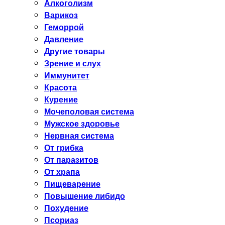
Алкоголизм
Варикоз
Геморрой
Давление
Другие товары
Зрение и слух
Иммунитет
Красота
Курение
Мочеполовая система
Мужское здоровье
Нервная система
От грибка
От паразитов
От храпа
Пищеварение
Повышение либидо
Похудение
Псориаз