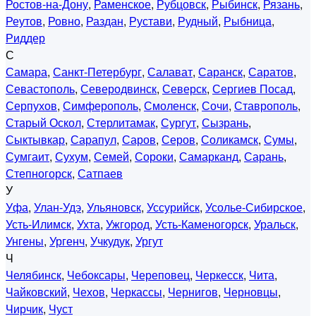
Ростов-на-Дону
,
Раменское
,
Рубцовск
,
Рыбинск
,
Рязань
,
Реутов
,
Ровно
,
Раздан
,
Рустави
,
Рудный
,
Рыбница
,
Риддер
С
Самара
,
Санкт-Петербург
,
Салават
,
Саранск
,
Саратов
,
Севастополь
,
Северодвинск
,
Северск
,
Сергиев Посад
,
Серпухов
,
Симферополь
,
Смоленск
,
Сочи
,
Ставрополь
,
Старый Оскол
,
Стерлитамак
,
Сургут
,
Сызрань
,
Сыктывкар
,
Сарапул
,
Саров
,
Серов
,
Соликамск
,
Сумы
,
Сумгаит
,
Сухум
,
Семей
,
Сороки
,
Самарканд
,
Сарань
,
Степногорск
,
Сатпаев
У
Уфа
,
Улан-Удэ
,
Ульяновск
,
Уссурийск
,
Усолье-Сибирское
,
Усть-Илимск
,
Ухта
,
Ужгород
,
Усть-Каменогорск
,
Уральск
,
Унгены
,
Ургенч
,
Учкудук
,
Ургут
Ч
Челябинск
,
Чебоксары
,
Череповец
,
Черкесск
,
Чита
,
Чайковский
,
Чехов
,
Черкассы
,
Чернигов
,
Черновцы
,
Чирчик
,
Чуст