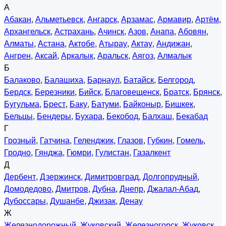
А
Абакан
,
Альметьевск
,
Ангарск
,
Арзамас
,
Армавир
,
Артём
,
Архангельск
,
Астрахань
,
Ачинск
,
Азов
,
Анапа
,
Абовян
,
Алматы
,
Астана
,
Актобе
,
Атырау
,
Актау
,
Андижан
,
Ангрен
,
Аксай
,
Аркалык
,
Аральск
,
Аягоз
,
Алмалык
Б
Балаково
,
Балашиха
,
Барнаул
,
Батайск
,
Белгород
,
Бердск
,
Березники
,
Бийск
,
Благовещенск
,
Братск
,
Брянск
,
Бугульма
,
Брест
,
Баку
,
Батуми
,
Байконыр
,
Бишкек
,
Бельцы
,
Бендеры
,
Бухара
,
Бекобод
,
Балхаш
,
Бекабад
Г
Грозный
,
Гатчина
,
Геленджик
,
Глазов
,
Губкин
,
Гомель
,
Гродно
,
Гянджа
,
Гюмри
,
Гулистан
,
Газалкент
Д
Дербент
,
Дзержинск
,
Димитровград
,
Долгопрудный
,
Домодедово
,
Дмитров
,
Дубна
,
Днепр
,
Джалал-Абад
,
Дубоссары
,
Душанбе
,
Джизак
,
Денау
Ж
Железнодорожный
,
Жуковский
,
Железногорск
,
Жуковск
,