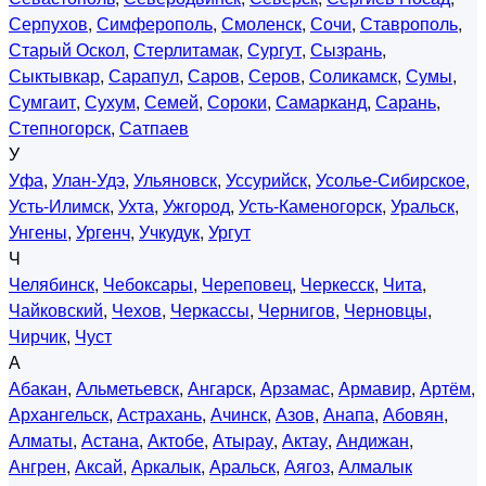
Серпухов
,
Симферополь
,
Смоленск
,
Сочи
,
Ставрополь
,
Старый Оскол
,
Стерлитамак
,
Сургут
,
Сызрань
,
Сыктывкар
,
Сарапул
,
Саров
,
Серов
,
Соликамск
,
Сумы
,
Сумгаит
,
Сухум
,
Семей
,
Сороки
,
Самарканд
,
Сарань
,
Степногорск
,
Сатпаев
У
Уфа
,
Улан-Удэ
,
Ульяновск
,
Уссурийск
,
Усолье-Сибирское
,
Усть-Илимск
,
Ухта
,
Ужгород
,
Усть-Каменогорск
,
Уральск
,
Унгены
,
Ургенч
,
Учкудук
,
Ургут
Ч
Челябинск
,
Чебоксары
,
Череповец
,
Черкесск
,
Чита
,
Чайковский
,
Чехов
,
Черкассы
,
Чернигов
,
Черновцы
,
Чирчик
,
Чуст
А
Абакан
,
Альметьевск
,
Ангарск
,
Арзамас
,
Армавир
,
Артём
,
Архангельск
,
Астрахань
,
Ачинск
,
Азов
,
Анапа
,
Абовян
,
Алматы
,
Астана
,
Актобе
,
Атырау
,
Актау
,
Андижан
,
Ангрен
,
Аксай
,
Аркалык
,
Аральск
,
Аягоз
,
Алмалык