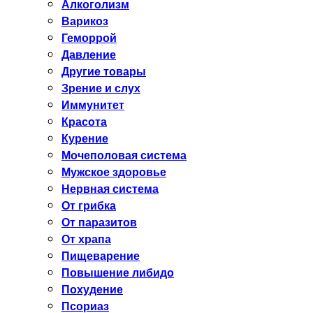
Алкоголизм
Варикоз
Геморрой
Давление
Другие товары
Зрение и слух
Иммунитет
Красота
Курение
Мочеполовая система
Мужское здоровье
Нервная система
От грибка
От паразитов
От храпа
Пищеварение
Повышение либидо
Похудение
Псориаз