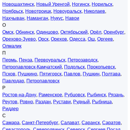
Новошахтинск
,
Новый Уренгой
,
Ногинск
,
Норильск
,
Ноябрьск
,
Новотроицк
,
Новоуральск
,
Николаев
,
Нахчыван
,
Наманган
,
Нукус
,
Навои
О
Омск
,
Обнинск
,
Одинцово
,
Октябрьский
,
Орёл
,
Оренбург
,
Орехово-Зуево
,
Орск
,
Орехов
,
Одесса
,
Ош
,
Оргеев
,
Олмалик
П
Пермь
,
Пенза
,
Первоуральск
,
Петрозаводск
,
Петропавловск-Камчатский
,
Подольск
,
Прокопьевск
,
Псков
,
Пушкино
,
Пятигорск
,
Павлов
,
Пушкин
,
Полтава
,
Павлодар
,
Петропавловск
Р
Ростов-на-Дону
,
Раменское
,
Рубцовск
,
Рыбинск
,
Рязань
,
Реутов
,
Ровно
,
Раздан
,
Рустави
,
Рудный
,
Рыбница
,
Риддер
С
Самара
,
Санкт-Петербург
,
Салават
,
Саранск
,
Саратов
,
Севастополь
,
Северодвинск
,
Северск
,
Сергиев Посад
,