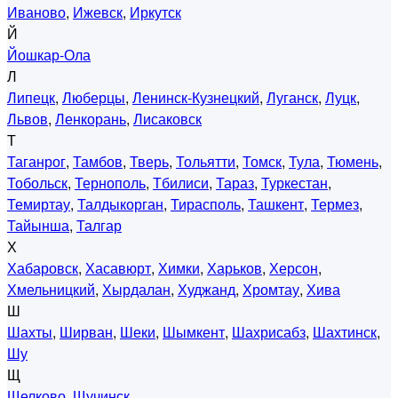
Иваново
,
Ижевск
,
Иркутск
Й
Йошкар-Ола
Л
Липецк
,
Люберцы
,
Ленинск-Кузнецкий
,
Луганск
,
Луцк
,
Львов
,
Ленкорань
,
Лисаковск
Т
Таганрог
,
Тамбов
,
Тверь
,
Тольятти
,
Томск
,
Тула
,
Тюмень
,
Тобольск
,
Тернополь
,
Тбилиси
,
Тараз
,
Туркестан
,
Темиртау
,
Талдыкорган
,
Тирасполь
,
Ташкент
,
Термез
,
Тайынша
,
Талгар
Х
Хабаровск
,
Хасавюрт
,
Химки
,
Харьков
,
Херсон
,
Хмельницкий
,
Хырдалан
,
Худжанд
,
Хромтау
,
Хива
Ш
Шахты
,
Ширван
,
Шеки
,
Шымкент
,
Шахрисабз
,
Шахтинск
,
Шу
Щ
Щелково
,
Щучинск