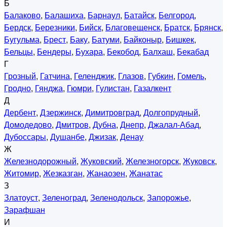
Б
Балаково
,
Балашиха
,
Барнаул
,
Батайск
,
Белгород
,
Бердск
,
Березники
,
Бийск
,
Благовещенск
,
Братск
,
Брянск
,
Бугульма
,
Брест
,
Баку
,
Батуми
,
Байконыр
,
Бишкек
,
Бельцы
,
Бендеры
,
Бухара
,
Бекобод
,
Балхаш
,
Бекабад
Г
Грозный
,
Гатчина
,
Геленджик
,
Глазов
,
Губкин
,
Гомель
,
Гродно
,
Гянджа
,
Гюмри
,
Гулистан
,
Газалкент
Д
Дербент
,
Дзержинск
,
Димитровград
,
Долгопрудный
,
Домодедово
,
Дмитров
,
Дубна
,
Днепр
,
Джалал-Абад
,
Дубоссары
,
Душанбе
,
Джизак
,
Денау
Ж
Железнодорожный
,
Жуковский
,
Железногорск
,
Жуковск
,
Житомир
,
Жезказган
,
Жанаозен
,
Жанатас
З
Златоуст
,
Зеленоград
,
Зеленодольск
,
Запорожье
,
Зарафшан
И