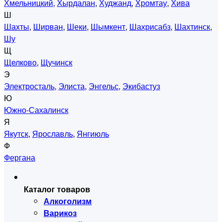
Хмельницкий
,
Хырдалан
,
Худжанд
,
Хромтау
,
Хива
Ш
Шахты
,
Ширван
,
Шеки
,
Шымкент
,
Шахрисабз
,
Шахтинск
,
Шу
Щ
Щелково
,
Щучинск
Э
Электросталь
,
Элиста
,
Энгельс
,
Экибастуз
Ю
Южно-Сахалинск
Я
Якутск
,
Ярославль
,
Янгиюль
Ф
Фергана
Каталог товаров
Алкоголизм
Варикоз