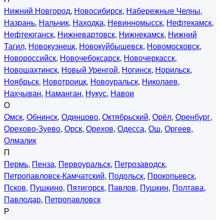
Нижний Новгород
,
Новосибирск
,
Набережные Челны
,
Назрань
,
Нальчик
,
Находка
,
Невинномысск
,
Нефтекамск
,
Нефтеюганск
,
Нижневартовск
,
Нижнекамск
,
Нижний
Тагил
,
Новокузнецк
,
Новокуйбышевск
,
Новомосковск
,
Новороссийск
,
Новочебоксарск
,
Новочеркасск
,
Новошахтинск
,
Новый Уренгой
,
Ногинск
,
Норильск
,
Ноябрьск
,
Новотроицк
,
Новоуральск
,
Николаев
,
Нахчыван
,
Наманган
,
Нукус
,
Навои
О
Омск
,
Обнинск
,
Одинцово
,
Октябрьский
,
Орёл
,
Оренбург
,
Орехово-Зуево
,
Орск
,
Орехов
,
Одесса
,
Ош
,
Оргеев
,
Олмалик
П
Пермь
,
Пенза
,
Первоуральск
,
Петрозаводск
,
Петропавловск-Камчатский
,
Подольск
,
Прокопьевск
,
Псков
,
Пушкино
,
Пятигорск
,
Павлов
,
Пушкин
,
Полтава
,
Павлодар
,
Петропавловск
Р