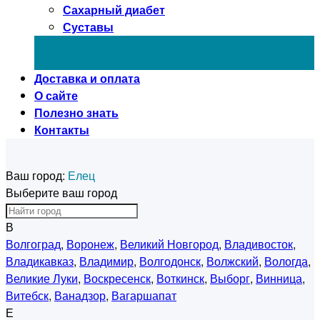
Сахарный диабет
Суставы
Доставка и оплата
О сайте
Полезно знать
Контакты
Ваш город:
Елец
Выберите ваш город
В
Волгоград
,
Воронеж
,
Великий Новгород
,
Владивосток
,
Владикавказ
,
Владимир
,
Волгодонск
,
Волжский
,
Вологда
,
Великие Луки
,
Воскресенск
,
Воткинск
,
Выборг
,
Винница
,
Витебск
,
Ванадзор
,
Вагаршапат
Е