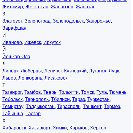
Житомир
,
Жезказган
,
Жанаозен
,
Жанатас
З
Златоуст
,
Зеленоград
,
Зеленодольск
,
Запорожье
,
Зарафшан
И
Иваново
,
Ижевск
,
Иркутск
Й
Йошкар-Ола
Л
Липецк
,
Люберцы
,
Ленинск-Кузнецкий
,
Луганск
,
Луцк
,
Львов
,
Ленкорань
,
Лисаковск
Т
Таганрог
,
Тамбов
,
Тверь
,
Тольятти
,
Томск
,
Тула
,
Тюмень
,
Тобольск
,
Тернополь
,
Тбилиси
,
Тараз
,
Туркестан
,
Темиртау
,
Талдыкорган
,
Тирасполь
,
Ташкент
,
Термез
,
Тайынша
,
Талгар
Х
Хабаровск
,
Хасавюрт
,
Химки
,
Харьков
,
Херсон
,