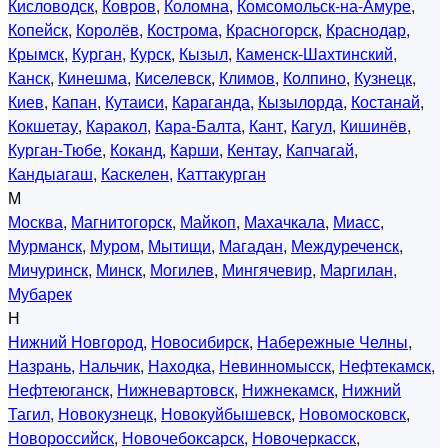
Кисловодск
,
Ковров
,
Коломна
,
Комсомольск-на-Амуре
,
Копейск
,
Королёв
,
Кострома
,
Красногорск
,
Краснодар
,
Крымск
,
Курган
,
Курск
,
Кызыл
,
Каменск-Шахтинский
,
Канск
,
Кинешма
,
Киселевск
,
Климов
,
Колпино
,
Кузнецк
,
Киев
,
Капан
,
Кутаиси
,
Караганда
,
Кызылорда
,
Костанай
,
Кокшетау
,
Каракол
,
Кара-Балта
,
Кант
,
Кагул
,
Кишинёв
,
Курган-Тюбе
,
Коканд
,
Карши
,
Кентау
,
Капчагай
,
Кандыагаш
,
Каскелен
,
Каттакурган
М
Москва
,
Магнитогорск
,
Майкоп
,
Махачкала
,
Миасс
,
Мурманск
,
Муром
,
Мытищи
,
Магадан
,
Междуреченск
,
Мичуринск
,
Минск
,
Могилев
,
Мингячевир
,
Маргилан
,
Мубарек
Н
Нижний Новгород
,
Новосибирск
,
Набережные Челны
,
Назрань
,
Нальчик
,
Находка
,
Невинномысск
,
Нефтекамск
,
Нефтеюганск
,
Нижневартовск
,
Нижнекамск
,
Нижний
Тагил
,
Новокузнецк
,
Новокуйбышевск
,
Новомосковск
,
Новороссийск
,
Новочебоксарск
,
Новочеркасск
,