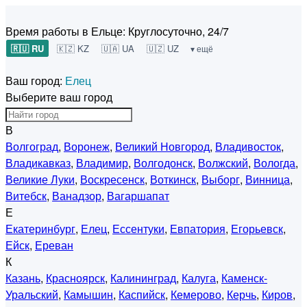
Время работы в Ельце:
Круглосуточно, 24/7
🇷🇺 RU
🇰🇿 KZ
🇺🇦 UA
🇺🇿 UZ
▾ ещё
Ваш город:
Елец
Выберите ваш город
В
Волгоград
,
Воронеж
,
Великий Новгород
,
Владивосток
,
Владикавказ
,
Владимир
,
Волгодонск
,
Волжский
,
Вологда
,
Великие Луки
,
Воскресенск
,
Воткинск
,
Выборг
,
Винница
,
Витебск
,
Ванадзор
,
Вагаршапат
Е
Екатеринбург
,
Елец
,
Ессентуки
,
Евпатория
,
Егорьевск
,
Ейск
,
Ереван
К
Казань
,
Красноярск
,
Калининград
,
Калуга
,
Каменск-
Уральский
,
Камышин
,
Каспийск
,
Кемерово
,
Керчь
,
Киров
,