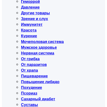
Геморрой
Давление
Другие товары
Зрение и слух
Иммунитет
Красота
Курение
Мочеполовая система
Мужское здоровье
Нервная система
От грибка
От паразитов
От храпа
Пищеварение
Повышение либидо
Похудение
Псориаз
Сахарный диабет
Суставы