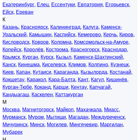
Екатеринбург
,
Елец
,
Ессентуки
,
Евпатория
,
Егорьевск
,
Ейск
,
Ереван
К
Казань
,
Красноярск
,
Калининград
,
Калуга
,
Каменск-
Уральский
,
Камышин
,
Каспийск
,
Кемерово
,
Керчь
,
Киров
,
Кисловодск
,
Ковров
,
Коломна
,
Комсомольск-на-Амуре
,
Копейск
,
Королёв
,
Кострома
,
Красногорск
,
Краснодар
,
Крымск
,
Курган
,
Курск
,
Кызыл
,
Каменск-Шахтинский
,
Канск
,
Кинешма
,
Киселевск
,
Климов
,
Колпино
,
Кузнецк
,
Киев
,
Капан
,
Кутаиси
,
Караганда
,
Кызылорда
,
Костанай
,
Кокшетау
,
Каракол
,
Кара-Балта
,
Кант
,
Кагул
,
Кишинёв
,
Курган-Тюбе
,
Коканд
,
Карши
,
Кентау
,
Капчагай
,
Кандыагаш
,
Каскелен
,
Каттакурган
М
Москва
,
Магнитогорск
,
Майкоп
,
Махачкала
,
Миасс
,
Мурманск
,
Муром
,
Мытищи
,
Магадан
,
Междуреченск
,
Мичуринск
,
Минск
,
Могилев
,
Мингячевир
,
Маргилан
,
Мубарек
Н