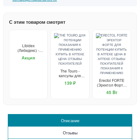
С этим товаром смотрят
Libidex
(Либидекс) -
капсулы от
Акция
простатита и для
потенции
The Touro -
капсулы для
потенции
Erectol FORTE
139 ₽
(Эректол Форте)
- средство для
45 Br
потенции
Описание
Отзывы