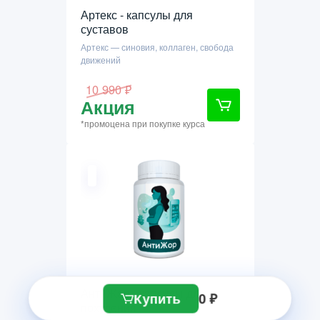
Артекс - капсулы для
суставов
Артекс — синовия, коллаген, свобода
движений
10 990 ₽
Акция
*промоцена при покупке курса
АнтиЖор - капсулы для
Купить
0 ₽
похудения