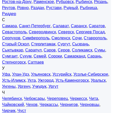
Ростов-на-Дону
,
Раменское
,
Рубцовск
,
Рыбинск
,
Рязань
,
Реутов
,
Ровно
,
Раздан
,
Рустави
,
Рудный
,
Рыбница
,
Риддер
С
Самара
,
Санкт-Петербург
,
Салават
,
Саранск
,
Саратов
,
Севастополь
,
Северодвинск
,
Северск
,
Сергиев Посад
,
Серпухов
,
Симферополь
,
Смоленск
,
Сочи
,
Ставрополь
,
Старый Оскол
,
Стерлитамак
,
Сургут
,
Сызрань
,
Сыктывкар
,
Сарапул
,
Саров
,
Серов
,
Соликамск
,
Сумы
,
Сумгаит
,
Сухум
,
Семей
,
Сороки
,
Самарканд
,
Сарань
,
Степногорск
,
Сатпаев
У
Уфа
,
Улан-Удэ
,
Ульяновск
,
Уссурийск
,
Усолье-Сибирское
,
Усть-Илимск
,
Ухта
,
Ужгород
,
Усть-Каменогорск
,
Уральск
,
Унгены
,
Ургенч
,
Учкудук
,
Ургут
Ч
Челябинск
,
Чебоксары
,
Череповец
,
Черкесск
,
Чита
,
Чайковский
,
Чехов
,
Черкассы
,
Чернигов
,
Черновцы
,
Чирчик
,
Чуст