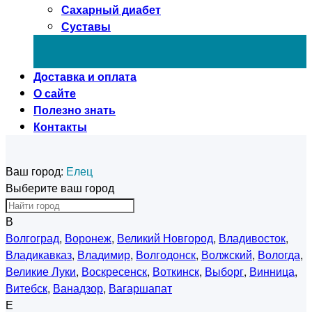
Сахарный диабет
Суставы
Доставка и оплата
О сайте
Полезно знать
Контакты
Ваш город:
Елец
Выберите ваш город
В
Волгоград
,
Воронеж
,
Великий Новгород
,
Владивосток
,
Владикавказ
,
Владимир
,
Волгодонск
,
Волжский
,
Вологда
,
Великие Луки
,
Воскресенск
,
Воткинск
,
Выборг
,
Винница
,
Витебск
,
Ванадзор
,
Вагаршапат
Е