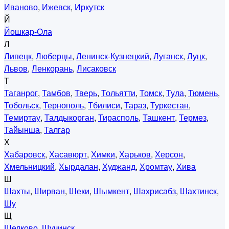
Иваново
,
Ижевск
,
Иркутск
Й
Йошкар-Ола
Л
Липецк
,
Люберцы
,
Ленинск-Кузнецкий
,
Луганск
,
Луцк
,
Львов
,
Ленкорань
,
Лисаковск
Т
Таганрог
,
Тамбов
,
Тверь
,
Тольятти
,
Томск
,
Тула
,
Тюмень
,
Тобольск
,
Тернополь
,
Тбилиси
,
Тараз
,
Туркестан
,
Темиртау
,
Талдыкорган
,
Тирасполь
,
Ташкент
,
Термез
,
Тайынша
,
Талгар
Х
Хабаровск
,
Хасавюрт
,
Химки
,
Харьков
,
Херсон
,
Хмельницкий
,
Хырдалан
,
Худжанд
,
Хромтау
,
Хива
Ш
Шахты
,
Ширван
,
Шеки
,
Шымкент
,
Шахрисабз
,
Шахтинск
,
Шу
Щ
Щелково
,
Щучинск