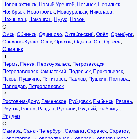
Новошахтинск
,
Новый Уренгой
,
Ногинск
,
Норильск
,
Ноябрьск
,
Новотроицк
,
Новоуральск
,
Николаев
,
Нахчыван
,
Наманган
,
Нукус
,
Навои
О
Омск
,
Обнинск
,
Одинцово
,
Октябрьский
,
Орёл
,
Оренбург
,
Орехово-Зуево
,
Орск
,
Орехов
,
Одесса
,
Ош
,
Оргеев
,
Олмалик
П
Пермь
,
Пенза
,
Первоуральск
,
Петрозаводск
,
Петропавловск-Камчатский
,
Подольск
,
Прокопьевск
,
Псков
,
Пушкино
,
Пятигорск
,
Павлов
,
Пушкин
,
Полтава
,
Павлодар
,
Петропавловск
Р
Ростов-на-Дону
,
Раменское
,
Рубцовск
,
Рыбинск
,
Рязань
,
Реутов
,
Ровно
,
Раздан
,
Рустави
,
Рудный
,
Рыбница
,
Риддер
С
Самара
,
Санкт-Петербург
,
Салават
,
Саранск
,
Саратов
,
Севастополь
,
Северодвинск
,
Северск
,
Сергиев Посад
,