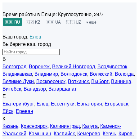
Время работы в Ельце:
Круглосуточно, 24/7
🇷🇺 RU
🇰🇿 KZ
🇺🇦 UA
🇺🇿 UZ
▾ ещё
Ваш город:
Елец
Выберите ваш город
В
Волгоград
,
Воронеж
,
Великий Новгород
,
Владивосток
,
Владикавказ
,
Владимир
,
Волгодонск
,
Волжский
,
Вологда
,
Великие Луки
,
Воскресенск
,
Воткинск
,
Выборг
,
Винница
,
Витебск
,
Ванадзор
,
Вагаршапат
Е
Екатеринбург
,
Елец
,
Ессентуки
,
Евпатория
,
Егорьевск
,
Ейск
,
Ереван
К
Казань
,
Красноярск
,
Калининград
,
Калуга
,
Каменск-
Уральский
,
Камышин
,
Каспийск
,
Кемерово
,
Керчь
,
Киров
,