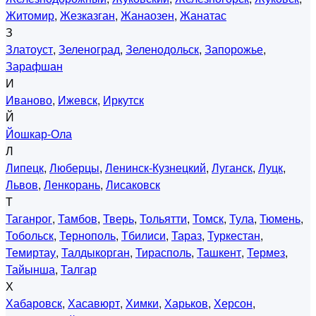
Житомир
,
Жезказган
,
Жанаозен
,
Жанатас
З
Златоуст
,
Зеленоград
,
Зеленодольск
,
Запорожье
,
Зарафшан
И
Иваново
,
Ижевск
,
Иркутск
Й
Йошкар-Ола
Л
Липецк
,
Люберцы
,
Ленинск-Кузнецкий
,
Луганск
,
Луцк
,
Львов
,
Ленкорань
,
Лисаковск
Т
Таганрог
,
Тамбов
,
Тверь
,
Тольятти
,
Томск
,
Тула
,
Тюмень
,
Тобольск
,
Тернополь
,
Тбилиси
,
Тараз
,
Туркестан
,
Темиртау
,
Талдыкорган
,
Тирасполь
,
Ташкент
,
Термез
,
Тайынша
,
Талгар
Х
Хабаровск
,
Хасавюрт
,
Химки
,
Харьков
,
Херсон
,