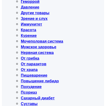
Геморрой
Давление
Другие товары
Зрение и слух
Иммунитет
Красота
Курение
Мочеполовая система
Мужское здоровье
Нервная система
От грибка
От паразитов
От храпа
Пищеварение
Повышение либидо
Похудение
Псориаз
Сахарный диабет
Суставы