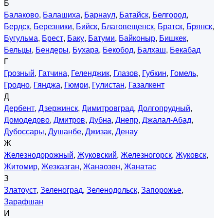
Б
Балаково
,
Балашиха
,
Барнаул
,
Батайск
,
Белгород
,
Бердск
,
Березники
,
Бийск
,
Благовещенск
,
Братск
,
Брянск
,
Бугульма
,
Брест
,
Баку
,
Батуми
,
Байконыр
,
Бишкек
,
Бельцы
,
Бендеры
,
Бухара
,
Бекобод
,
Балхаш
,
Бекабад
Г
Грозный
,
Гатчина
,
Геленджик
,
Глазов
,
Губкин
,
Гомель
,
Гродно
,
Гянджа
,
Гюмри
,
Гулистан
,
Газалкент
Д
Дербент
,
Дзержинск
,
Димитровград
,
Долгопрудный
,
Домодедово
,
Дмитров
,
Дубна
,
Днепр
,
Джалал-Абад
,
Дубоссары
,
Душанбе
,
Джизак
,
Денау
Ж
Железнодорожный
,
Жуковский
,
Железногорск
,
Жуковск
,
Житомир
,
Жезказган
,
Жанаозен
,
Жанатас
З
Златоуст
,
Зеленоград
,
Зеленодольск
,
Запорожье
,
Зарафшан
И