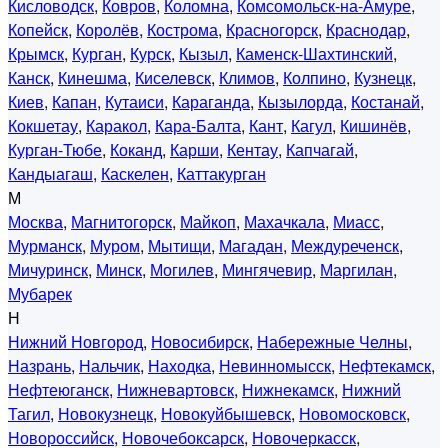
Кисловодск
,
Ковров
,
Коломна
,
Комсомольск-на-Амуре
,
Копейск
,
Королёв
,
Кострома
,
Красногорск
,
Краснодар
,
Крымск
,
Курган
,
Курск
,
Кызыл
,
Каменск-Шахтинский
,
Канск
,
Кинешма
,
Киселевск
,
Климов
,
Колпино
,
Кузнецк
,
Киев
,
Капан
,
Кутаиси
,
Караганда
,
Кызылорда
,
Костанай
,
Кокшетау
,
Каракол
,
Кара-Балта
,
Кант
,
Кагул
,
Кишинёв
,
Курган-Тюбе
,
Коканд
,
Карши
,
Кентау
,
Капчагай
,
Кандыагаш
,
Каскелен
,
Каттакурган
М
Москва
,
Магнитогорск
,
Майкоп
,
Махачкала
,
Миасс
,
Мурманск
,
Муром
,
Мытищи
,
Магадан
,
Междуреченск
,
Мичуринск
,
Минск
,
Могилев
,
Мингячевир
,
Маргилан
,
Мубарек
Н
Нижний Новгород
,
Новосибирск
,
Набережные Челны
,
Назрань
,
Нальчик
,
Находка
,
Невинномысск
,
Нефтекамск
,
Нефтеюганск
,
Нижневартовск
,
Нижнекамск
,
Нижний
Тагил
,
Новокузнецк
,
Новокуйбышевск
,
Новомосковск
,
Новороссийск
,
Новочебоксарск
,
Новочеркасск
,