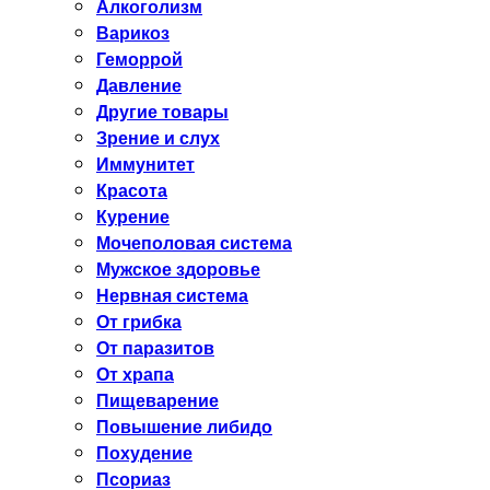
Алкоголизм
Варикоз
Геморрой
Давление
Другие товары
Зрение и слух
Иммунитет
Красота
Курение
Мочеполовая система
Мужское здоровье
Нервная система
От грибка
От паразитов
От храпа
Пищеварение
Повышение либидо
Похудение
Псориаз