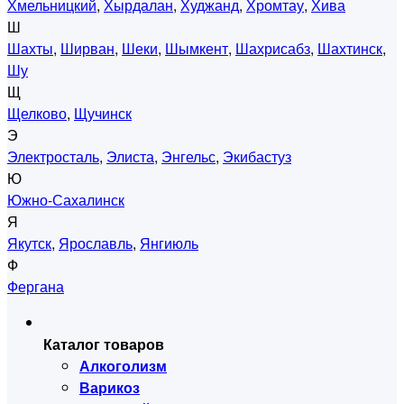
Хмельницкий
,
Хырдалан
,
Худжанд
,
Хромтау
,
Хива
Ш
Шахты
,
Ширван
,
Шеки
,
Шымкент
,
Шахрисабз
,
Шахтинск
,
Шу
Щ
Щелково
,
Щучинск
Э
Электросталь
,
Элиста
,
Энгельс
,
Экибастуз
Ю
Южно-Сахалинск
Я
Якутск
,
Ярославль
,
Янгиюль
Ф
Фергана
Каталог товаров
Алкоголизм
Варикоз