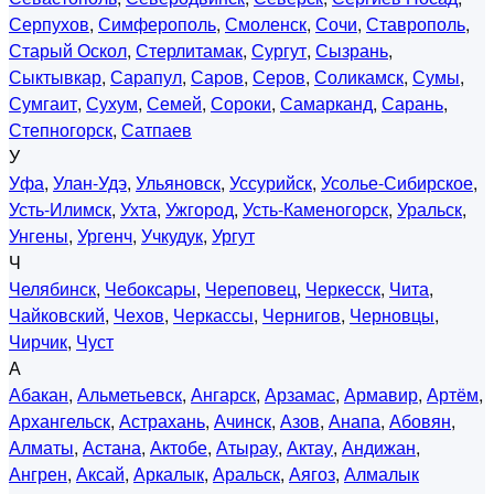
Серпухов
,
Симферополь
,
Смоленск
,
Сочи
,
Ставрополь
,
Старый Оскол
,
Стерлитамак
,
Сургут
,
Сызрань
,
Сыктывкар
,
Сарапул
,
Саров
,
Серов
,
Соликамск
,
Сумы
,
Сумгаит
,
Сухум
,
Семей
,
Сороки
,
Самарканд
,
Сарань
,
Степногорск
,
Сатпаев
У
Уфа
,
Улан-Удэ
,
Ульяновск
,
Уссурийск
,
Усолье-Сибирское
,
Усть-Илимск
,
Ухта
,
Ужгород
,
Усть-Каменогорск
,
Уральск
,
Унгены
,
Ургенч
,
Учкудук
,
Ургут
Ч
Челябинск
,
Чебоксары
,
Череповец
,
Черкесск
,
Чита
,
Чайковский
,
Чехов
,
Черкассы
,
Чернигов
,
Черновцы
,
Чирчик
,
Чуст
А
Абакан
,
Альметьевск
,
Ангарск
,
Арзамас
,
Армавир
,
Артём
,
Архангельск
,
Астрахань
,
Ачинск
,
Азов
,
Анапа
,
Абовян
,
Алматы
,
Астана
,
Актобе
,
Атырау
,
Актау
,
Андижан
,
Ангрен
,
Аксай
,
Аркалык
,
Аральск
,
Аягоз
,
Алмалык