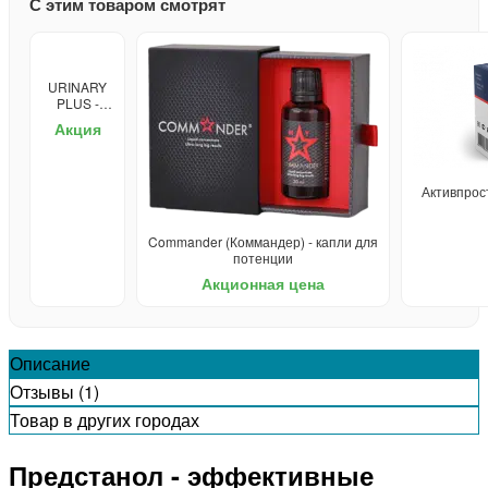
С этим товаром смотрят
URINARY
PLUS -
средство
Акция
от
простатита
Активпрост
Commander (Коммандер) - капли для
потенции
Акционная цена
Описание
Отзывы (1)
Товар в других городах
Предстанол - эффективные