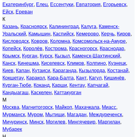
Екатеринбург
,
Елец
,
Ессентуки
,
Евпатория
,
Егорьевск
,
Ейск
,
Ереван
К
Казань
,
Красноярск
,
Калининград
,
Калуга
,
Каменск-
Уральский
,
Камышин
,
Каспийск
,
Кемерово
,
Керчь
,
Киров
,
Кисловодск
,
Ковров
,
Коломна
,
Комсомольск-на-Амуре
,
Копейск
,
Королёв
,
Кострома
,
Красногорск
,
Краснодар
,
Крымск
,
Курган
,
Курск
,
Кызыл
,
Каменск-Шахтинский
,
Канск
,
Кинешма
,
Киселевск
,
Климов
,
Колпино
,
Кузнецк
,
Киев
,
Капан
,
Кутаиси
,
Караганда
,
Кызылорда
,
Костанай
,
Кокшетау
,
Каракол
,
Кара-Балта
,
Кант
,
Кагул
,
Кишинёв
,
Курган-Тюбе
,
Коканд
,
Карши
,
Кентау
,
Капчагай
,
Кандыагаш
,
Каскелен
,
Каттакурган
М
Москва
,
Магнитогорск
,
Майкоп
,
Махачкала
,
Миасс
,
Мурманск
,
Муром
,
Мытищи
,
Магадан
,
Междуреченск
,
Мичуринск
,
Минск
,
Могилев
,
Мингячевир
,
Маргилан
,
Мубарек
Н