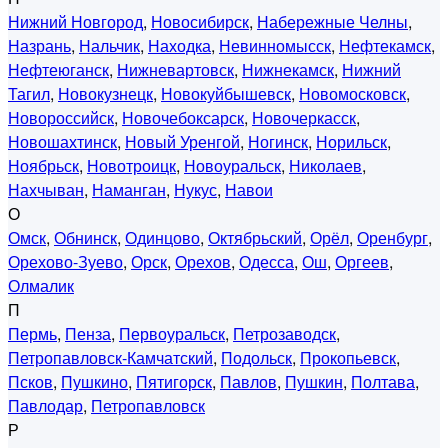
Нижний Новгород
,
Новосибирск
,
Набережные Челны
,
Назрань
,
Нальчик
,
Находка
,
Невинномысск
,
Нефтекамск
,
Нефтеюганск
,
Нижневартовск
,
Нижнекамск
,
Нижний
Тагил
,
Новокузнецк
,
Новокуйбышевск
,
Новомосковск
,
Новороссийск
,
Новочебоксарск
,
Новочеркасск
,
Новошахтинск
,
Новый Уренгой
,
Ногинск
,
Норильск
,
Ноябрьск
,
Новотроицк
,
Новоуральск
,
Николаев
,
Нахчыван
,
Наманган
,
Нукус
,
Навои
О
Омск
,
Обнинск
,
Одинцово
,
Октябрьский
,
Орёл
,
Оренбург
,
Орехово-Зуево
,
Орск
,
Орехов
,
Одесса
,
Ош
,
Оргеев
,
Олмалик
П
Пермь
,
Пенза
,
Первоуральск
,
Петрозаводск
,
Петропавловск-Камчатский
,
Подольск
,
Прокопьевск
,
Псков
,
Пушкино
,
Пятигорск
,
Павлов
,
Пушкин
,
Полтава
,
Павлодар
,
Петропавловск
Р