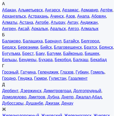
А
Абакан
,
Альметьевск
,
Ангарск
,
Арзамас
,
Армавир
,
Артём
,
Архангельск
,
Астрахань
,
Ачинск
,
Азов
,
Анапа
,
Абовян
,
Алматы
,
Астана
,
Актобе
,
Атырау
,
Актау
,
Андижан
,
Ангрен
,
Аксай
,
Аркалык
,
Аральск
,
Аягоз
,
Алмалык
Б
Балаково
,
Балашиха
,
Барнаул
,
Батайск
,
Белгород
,
Бердск
,
Березники
,
Бийск
,
Благовещенск
,
Братск
,
Брянск
,
Бугульма
,
Брест
,
Баку
,
Батуми
,
Байконыр
,
Бишкек
,
Бельцы
,
Бендеры
,
Бухара
,
Бекобод
,
Балхаш
,
Бекабад
Г
Грозный
,
Гатчина
,
Геленджик
,
Глазов
,
Губкин
,
Гомель
,
Гродно
,
Гянджа
,
Гюмри
,
Гулистан
,
Газалкент
Д
Дербент
,
Дзержинск
,
Димитровград
,
Долгопрудный
,
Домодедово
,
Дмитров
,
Дубна
,
Днепр
,
Джалал-Абад
,
Дубоссары
,
Душанбе
,
Джизак
,
Денау
Ж
Железнодорожный
,
Жуковский
,
Железногорск
,
Жуковск
,