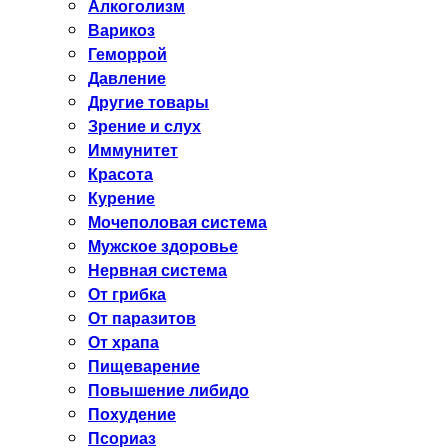
Алкоголизм
Варикоз
Геморрой
Давление
Другие товары
Зрение и слух
Иммунитет
Красота
Курение
Мочеполовая система
Мужское здоровье
Нервная система
От грибка
От паразитов
От храпа
Пищеварение
Повышение либидо
Похудение
Псориаз