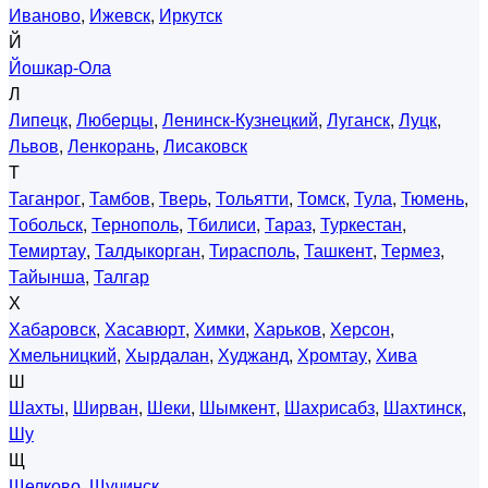
Иваново
,
Ижевск
,
Иркутск
Й
Йошкар-Ола
Л
Липецк
,
Люберцы
,
Ленинск-Кузнецкий
,
Луганск
,
Луцк
,
Львов
,
Ленкорань
,
Лисаковск
Т
Таганрог
,
Тамбов
,
Тверь
,
Тольятти
,
Томск
,
Тула
,
Тюмень
,
Тобольск
,
Тернополь
,
Тбилиси
,
Тараз
,
Туркестан
,
Темиртау
,
Талдыкорган
,
Тирасполь
,
Ташкент
,
Термез
,
Тайынша
,
Талгар
Х
Хабаровск
,
Хасавюрт
,
Химки
,
Харьков
,
Херсон
,
Хмельницкий
,
Хырдалан
,
Худжанд
,
Хромтау
,
Хива
Ш
Шахты
,
Ширван
,
Шеки
,
Шымкент
,
Шахрисабз
,
Шахтинск
,
Шу
Щ
Щелково
,
Щучинск