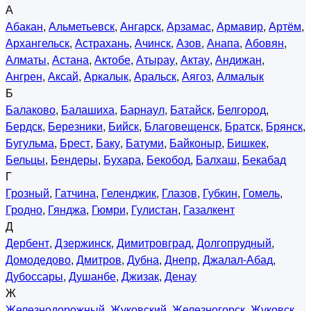
А
Абакан
,
Альметьевск
,
Ангарск
,
Арзамас
,
Армавир
,
Артём
,
Архангельск
,
Астрахань
,
Ачинск
,
Азов
,
Анапа
,
Абовян
,
Алматы
,
Астана
,
Актобе
,
Атырау
,
Актау
,
Андижан
,
Ангрен
,
Аксай
,
Аркалык
,
Аральск
,
Аягоз
,
Алмалык
Б
Балаково
,
Балашиха
,
Барнаул
,
Батайск
,
Белгород
,
Бердск
,
Березники
,
Бийск
,
Благовещенск
,
Братск
,
Брянск
,
Бугульма
,
Брест
,
Баку
,
Батуми
,
Байконыр
,
Бишкек
,
Бельцы
,
Бендеры
,
Бухара
,
Бекобод
,
Балхаш
,
Бекабад
Г
Грозный
,
Гатчина
,
Геленджик
,
Глазов
,
Губкин
,
Гомель
,
Гродно
,
Гянджа
,
Гюмри
,
Гулистан
,
Газалкент
Д
Дербент
,
Дзержинск
,
Димитровград
,
Долгопрудный
,
Домодедово
,
Дмитров
,
Дубна
,
Днепр
,
Джалал-Абад
,
Дубоссары
,
Душанбе
,
Джизак
,
Денау
Ж
Железнодорожный
,
Жуковский
,
Железногорск
,
Жуковск
,