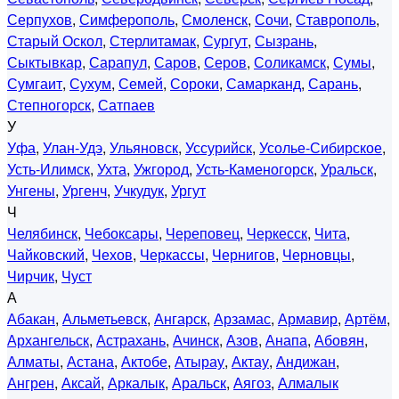
Серпухов
,
Симферополь
,
Смоленск
,
Сочи
,
Ставрополь
,
Старый Оскол
,
Стерлитамак
,
Сургут
,
Сызрань
,
Сыктывкар
,
Сарапул
,
Саров
,
Серов
,
Соликамск
,
Сумы
,
Сумгаит
,
Сухум
,
Семей
,
Сороки
,
Самарканд
,
Сарань
,
Степногорск
,
Сатпаев
У
Уфа
,
Улан-Удэ
,
Ульяновск
,
Уссурийск
,
Усолье-Сибирское
,
Усть-Илимск
,
Ухта
,
Ужгород
,
Усть-Каменогорск
,
Уральск
,
Унгены
,
Ургенч
,
Учкудук
,
Ургут
Ч
Челябинск
,
Чебоксары
,
Череповец
,
Черкесск
,
Чита
,
Чайковский
,
Чехов
,
Черкассы
,
Чернигов
,
Черновцы
,
Чирчик
,
Чуст
А
Абакан
,
Альметьевск
,
Ангарск
,
Арзамас
,
Армавир
,
Артём
,
Архангельск
,
Астрахань
,
Ачинск
,
Азов
,
Анапа
,
Абовян
,
Алматы
,
Астана
,
Актобе
,
Атырау
,
Актау
,
Андижан
,
Ангрен
,
Аксай
,
Аркалык
,
Аральск
,
Аягоз
,
Алмалык