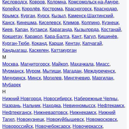
Кисловодск
,
Ковров
,
Коломна
,
Комсомольск-на-Амуре
,
Копейск
,
Королёв
,
Кострома
,
Красногорск
,
Краснодар
,
Крымск
,
Курган
,
Курск
,
Кызыл
,
Каменск-Шахтинский
,
Канск
,
Кинешма
,
Киселевск
,
Климов
,
Колпино
,
Кузнецк
,
Киев
,
Капан
,
Кутаиси
,
Караганда
,
Кызылорда
,
Костанай
,
Кокшетау
,
Каракол
,
Кара-Балта
,
Кант
,
Кагул
,
Кишинёв
,
Курган-Тюбе
,
Коканд
,
Карши
,
Кентау
,
Капчагай
,
Кандыагаш
,
Каскелен
,
Каттакурган
М
Москва
,
Магнитогорск
,
Майкоп
,
Махачкала
,
Миасс
,
Мурманск
,
Муром
,
Мытищи
,
Магадан
,
Междуреченск
,
Мичуринск
,
Минск
,
Могилев
,
Мингячевир
,
Маргилан
,
Мубарек
Н
Нижний Новгород
,
Новосибирск
,
Набережные Челны
,
Назрань
,
Нальчик
,
Находка
,
Невинномысск
,
Нефтекамск
,
Нефтеюганск
,
Нижневартовск
,
Нижнекамск
,
Нижний
Тагил
,
Новокузнецк
,
Новокуйбышевск
,
Новомосковск
,
Новороссийск
,
Новочебоксарск
,
Новочеркасск
,