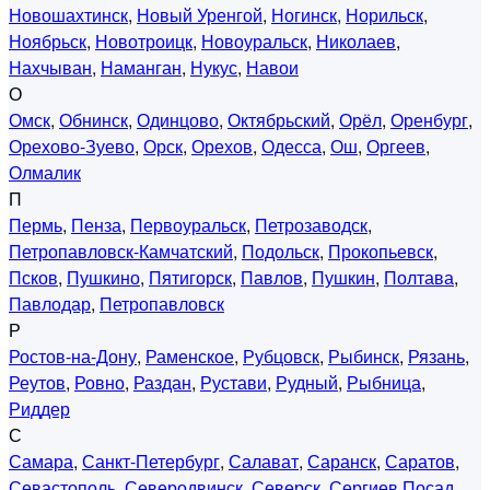
Новошахтинск
,
Новый Уренгой
,
Ногинск
,
Норильск
,
Ноябрьск
,
Новотроицк
,
Новоуральск
,
Николаев
,
Нахчыван
,
Наманган
,
Нукус
,
Навои
О
Омск
,
Обнинск
,
Одинцово
,
Октябрьский
,
Орёл
,
Оренбург
,
Орехово-Зуево
,
Орск
,
Орехов
,
Одесса
,
Ош
,
Оргеев
,
Олмалик
П
Пермь
,
Пенза
,
Первоуральск
,
Петрозаводск
,
Петропавловск-Камчатский
,
Подольск
,
Прокопьевск
,
Псков
,
Пушкино
,
Пятигорск
,
Павлов
,
Пушкин
,
Полтава
,
Павлодар
,
Петропавловск
Р
Ростов-на-Дону
,
Раменское
,
Рубцовск
,
Рыбинск
,
Рязань
,
Реутов
,
Ровно
,
Раздан
,
Рустави
,
Рудный
,
Рыбница
,
Риддер
С
Самара
,
Санкт-Петербург
,
Салават
,
Саранск
,
Саратов
,
Севастополь
,
Северодвинск
,
Северск
,
Сергиев Посад
,