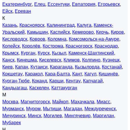
Екатеринбург
,
Елец
,
Ессентуки
,
Евпатория
,
Егорьевск
,
Ейск
,
Ереван
К
Казань
,
Красноярск
,
Калининград
,
Калуга
,
Каменск-
Уральский
,
Камышин
,
Каспийск
,
Кемерово
,
Керчь
,
Киров
,
Кисловодск
,
Ковров
,
Коломна
,
Комсомольск-на-Амуре
,
Копейск
,
Королёв
,
Кострома
,
Красногорск
,
Краснодар
,
Крымск
,
Курган
,
Курск
,
Кызыл
,
Каменск-Шахтинский
,
Канск
,
Кинешма
,
Киселевск
,
Климов
,
Колпино
,
Кузнецк
,
Киев
,
Капан
,
Кутаиси
,
Караганда
,
Кызылорда
,
Костанай
,
Кокшетау
,
Каракол
,
Кара-Балта
,
Кант
,
Кагул
,
Кишинёв
,
Курган-Тюбе
,
Коканд
,
Карши
,
Кентау
,
Капчагай
,
Кандыагаш
,
Каскелен
,
Каттакурган
М
Москва
,
Магнитогорск
,
Майкоп
,
Махачкала
,
Миасс
,
Мурманск
,
Муром
,
Мытищи
,
Магадан
,
Междуреченск
,
Мичуринск
,
Минск
,
Могилев
,
Мингячевир
,
Маргилан
,
Мубарек
Н