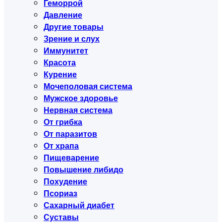
Геморрой
Давление
Другие товары
Зрение и слух
Иммунитет
Красота
Курение
Мочеполовая система
Мужское здоровье
Нервная система
От грибка
От паразитов
От храпа
Пищеварение
Повышение либидо
Похудение
Псориаз
Сахарный диабет
Суставы