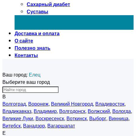
Сахарный диабет
Суставы
Доставка и оплата
О сайте
Полезно знать
Контакты
Ваш город:
Елец
Выберите ваш город
В
Волгоград
,
Воронеж
,
Великий Новгород
,
Владивосток
,
Владикавказ
,
Владимир
,
Волгодонск
,
Волжский
,
Вологда
,
Великие Луки
,
Воскресенск
,
Воткинск
,
Выборг
,
Винница
,
Витебск
,
Ванадзор
,
Вагаршапат
Е