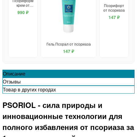
Псориформ
крем от
Псорифорт
псориаза
от псориаза
990 ₽
147 ₽
Гель Псорал от псориаза
147 ₽
Описание
Отзывы
Товар в других городах
PSORIOL - сила природы и
инновационные технологии для
полного избавления от псориаза за