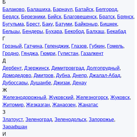
Б
Балаково
,
Балашиха
,
Барнаул
,
Батайск
,
Белгород
,
Бердск
,
Березники
,
Бийск
,
Благовещенск
,
Братск
,
Брянск
,
Бугульма
,
Брест
,
Баку
,
Батуми
,
Байконыр
,
Бишкек
,
Бельцы
,
Бендеры
,
Бухара
,
Бекобод
,
Балхаш
,
Бекабад
Г
Грозный
,
Гатчина
,
Геленджик
,
Глазов
,
Губкин
,
Гомель
,
Гродно
,
Гянджа
,
Гюмри
,
Гулистан
,
Газалкент
Д
Дербент
,
Дзержинск
,
Димитровград
,
Долгопрудный
,
Домодедово
,
Дмитров
,
Дубна
,
Днепр
,
Джалал-Абад
,
Дубоссары
,
Душанбе
,
Джизак
,
Денау
Ж
Железнодорожный
,
Жуковский
,
Железногорск
,
Жуковск
,
Житомир
,
Жезказган
,
Жанаозен
,
Жанатас
З
Златоуст
,
Зеленоград
,
Зеленодольск
,
Запорожье
,
Зарафшан
И