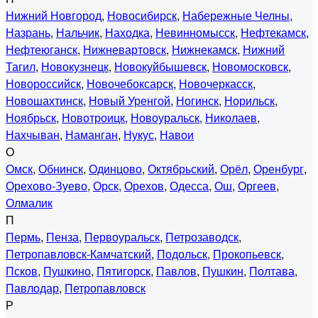
Нижний Новгород
,
Новосибирск
,
Набережные Челны
,
Назрань
,
Нальчик
,
Находка
,
Невинномысск
,
Нефтекамск
,
Нефтеюганск
,
Нижневартовск
,
Нижнекамск
,
Нижний
Тагил
,
Новокузнецк
,
Новокуйбышевск
,
Новомосковск
,
Новороссийск
,
Новочебоксарск
,
Новочеркасск
,
Новошахтинск
,
Новый Уренгой
,
Ногинск
,
Норильск
,
Ноябрьск
,
Новотроицк
,
Новоуральск
,
Николаев
,
Нахчыван
,
Наманган
,
Нукус
,
Навои
О
Омск
,
Обнинск
,
Одинцово
,
Октябрьский
,
Орёл
,
Оренбург
,
Орехово-Зуево
,
Орск
,
Орехов
,
Одесса
,
Ош
,
Оргеев
,
Олмалик
П
Пермь
,
Пенза
,
Первоуральск
,
Петрозаводск
,
Петропавловск-Камчатский
,
Подольск
,
Прокопьевск
,
Псков
,
Пушкино
,
Пятигорск
,
Павлов
,
Пушкин
,
Полтава
,
Павлодар
,
Петропавловск
Р