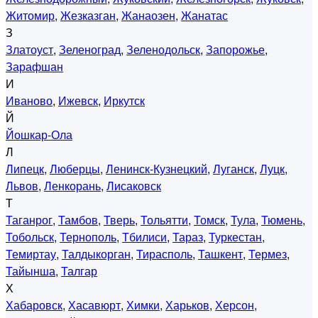
Житомир
,
Жезказган
,
Жанаозен
,
Жанатас
З
Златоуст
,
Зеленоград
,
Зеленодольск
,
Запорожье
,
Зарафшан
И
Иваново
,
Ижевск
,
Иркутск
Й
Йошкар-Ола
Л
Липецк
,
Люберцы
,
Ленинск-Кузнецкий
,
Луганск
,
Луцк
,
Львов
,
Ленкорань
,
Лисаковск
Т
Таганрог
,
Тамбов
,
Тверь
,
Тольятти
,
Томск
,
Тула
,
Тюмень
,
Тобольск
,
Тернополь
,
Тбилиси
,
Тараз
,
Туркестан
,
Темиртау
,
Талдыкорган
,
Тирасполь
,
Ташкент
,
Термез
,
Тайынша
,
Талгар
Х
Хабаровск
,
Хасавюрт
,
Химки
,
Харьков
,
Херсон
,