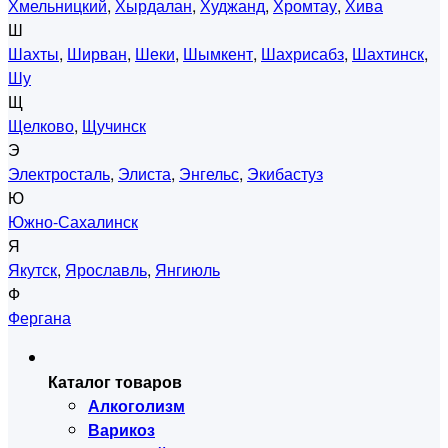
Хмельницкий
,
Хырдалан
,
Худжанд
,
Хромтау
,
Хива
Ш
Шахты
,
Ширван
,
Шеки
,
Шымкент
,
Шахрисабз
,
Шахтинск
,
Шу
Щ
Щелково
,
Щучинск
Э
Электросталь
,
Элиста
,
Энгельс
,
Экибастуз
Ю
Южно-Сахалинск
Я
Якутск
,
Ярославль
,
Янгиюль
Ф
Фергана
Каталог товаров
Алкоголизм
Варикоз