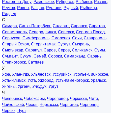
Ростов-на-Дону
,
Раменское
,
Рубцовск
,
Рыбинск
,
Рязань
,
Реутов
,
Ровно
,
Раздан
,
Рустави
,
Рудный
,
Рыбница
,
Риддер
С
Самара
,
Санкт-Петербург
,
Салават
,
Саранск
,
Саратов
,
Севастополь
,
Северодвинск
,
Северск
,
Сергиев Посад
,
Серпухов
,
Симферополь
,
Смоленск
,
Сочи
,
Ставрополь
,
Старый Оскол
,
Стерлитамак
,
Сургут
,
Сызрань
,
Сыктывкар
,
Сарапул
,
Саров
,
Серов
,
Соликамск
,
Сумы
,
Сумгаит
,
Сухум
,
Семей
,
Сороки
,
Самарканд
,
Сарань
,
Степногорск
,
Сатпаев
У
Уфа
,
Улан-Удэ
,
Ульяновск
,
Уссурийск
,
Усолье-Сибирское
,
Усть-Илимск
,
Ухта
,
Ужгород
,
Усть-Каменогорск
,
Уральск
,
Унгены
,
Ургенч
,
Учкудук
,
Ургут
Ч
Челябинск
,
Чебоксары
,
Череповец
,
Черкесск
,
Чита
,
Чайковский
,
Чехов
,
Черкассы
,
Чернигов
,
Черновцы
,
Чирчик
,
Чуст