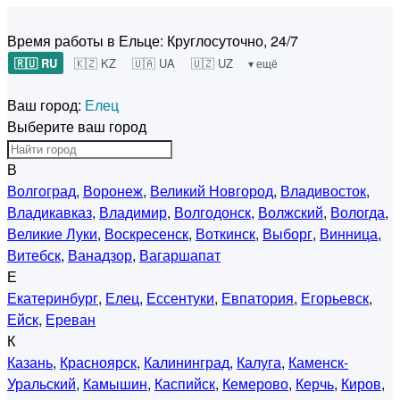
Время работы в Ельце:
Круглосуточно, 24/7
🇷🇺 RU
🇰🇿 KZ
🇺🇦 UA
🇺🇿 UZ
▾ ещё
Ваш город:
Елец
Выберите ваш город
В
Волгоград
,
Воронеж
,
Великий Новгород
,
Владивосток
,
Владикавказ
,
Владимир
,
Волгодонск
,
Волжский
,
Вологда
,
Великие Луки
,
Воскресенск
,
Воткинск
,
Выборг
,
Винница
,
Витебск
,
Ванадзор
,
Вагаршапат
Е
Екатеринбург
,
Елец
,
Ессентуки
,
Евпатория
,
Егорьевск
,
Ейск
,
Ереван
К
Казань
,
Красноярск
,
Калининград
,
Калуга
,
Каменск-
Уральский
,
Камышин
,
Каспийск
,
Кемерово
,
Керчь
,
Киров
,