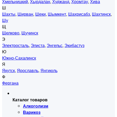
Хмельницкий
,
Хырдалан
,
Худжанд
,
Хромтау
,
Хива
Ш
Шахты
,
Ширван
,
Шеки
,
Шымкент
,
Шахрисабз
,
Шахтинск
,
Шу
Щ
Щелково
,
Щучинск
Э
Электросталь
,
Элиста
,
Энгельс
,
Экибастуз
Ю
Южно-Сахалинск
Я
Якутск
,
Ярославль
,
Янгиюль
Ф
Фергана
Каталог товаров
Алкоголизм
Варикоз