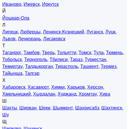
Иваново
,
Ижевск
,
Иркутск
Й
Йошкар-Ола
Л
Липецк
,
Люберцы
,
Ленинск-Кузнецкий
,
Луганск
,
Луцк
,
Львов
,
Ленкорань
,
Лисаковск
Т
Таганрог
,
Тамбов
,
Тверь
,
Тольятти
,
Томск
,
Тула
,
Тюмень
,
Тобольск
,
Тернополь
,
Тбилиси
,
Тараз
,
Туркестан
,
Темиртау
,
Талдыкорган
,
Тирасполь
,
Ташкент
,
Термез
,
Тайынша
,
Талгар
Х
Хабаровск
,
Хасавюрт
,
Химки
,
Харьков
,
Херсон
,
Хмельницкий
,
Хырдалан
,
Худжанд
,
Хромтау
,
Хива
Ш
Шахты
,
Ширван
,
Шеки
,
Шымкент
,
Шахрисабз
,
Шахтинск
,
Шу
Щ
Щелково
,
Щучинск