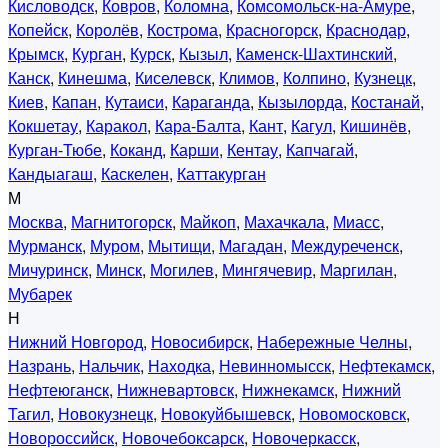
Кисловодск
,
Ковров
,
Коломна
,
Комсомольск-на-Амуре
,
Копейск
,
Королёв
,
Кострома
,
Красногорск
,
Краснодар
,
Крымск
,
Курган
,
Курск
,
Кызыл
,
Каменск-Шахтинский
,
Канск
,
Кинешма
,
Киселевск
,
Климов
,
Колпино
,
Кузнецк
,
Киев
,
Капан
,
Кутаиси
,
Караганда
,
Кызылорда
,
Костанай
,
Кокшетау
,
Каракол
,
Кара-Балта
,
Кант
,
Кагул
,
Кишинёв
,
Курган-Тюбе
,
Коканд
,
Карши
,
Кентау
,
Капчагай
,
Кандыагаш
,
Каскелен
,
Каттакурган
М
Москва
,
Магнитогорск
,
Майкоп
,
Махачкала
,
Миасс
,
Мурманск
,
Муром
,
Мытищи
,
Магадан
,
Междуреченск
,
Мичуринск
,
Минск
,
Могилев
,
Мингячевир
,
Маргилан
,
Мубарек
Н
Нижний Новгород
,
Новосибирск
,
Набережные Челны
,
Назрань
,
Нальчик
,
Находка
,
Невинномысск
,
Нефтекамск
,
Нефтеюганск
,
Нижневартовск
,
Нижнекамск
,
Нижний
Тагил
,
Новокузнецк
,
Новокуйбышевск
,
Новомосковск
,
Новороссийск
,
Новочебоксарск
,
Новочеркасск
,