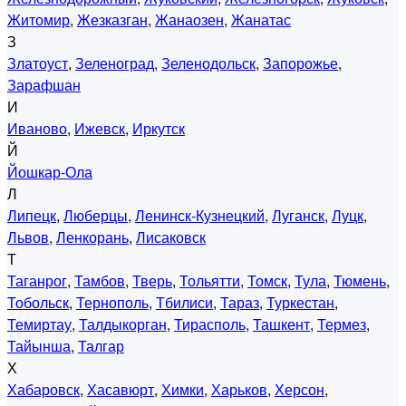
Житомир
,
Жезказган
,
Жанаозен
,
Жанатас
З
Златоуст
,
Зеленоград
,
Зеленодольск
,
Запорожье
,
Зарафшан
И
Иваново
,
Ижевск
,
Иркутск
Й
Йошкар-Ола
Л
Липецк
,
Люберцы
,
Ленинск-Кузнецкий
,
Луганск
,
Луцк
,
Львов
,
Ленкорань
,
Лисаковск
Т
Таганрог
,
Тамбов
,
Тверь
,
Тольятти
,
Томск
,
Тула
,
Тюмень
,
Тобольск
,
Тернополь
,
Тбилиси
,
Тараз
,
Туркестан
,
Темиртау
,
Талдыкорган
,
Тирасполь
,
Ташкент
,
Термез
,
Тайынша
,
Талгар
Х
Хабаровск
,
Хасавюрт
,
Химки
,
Харьков
,
Херсон
,