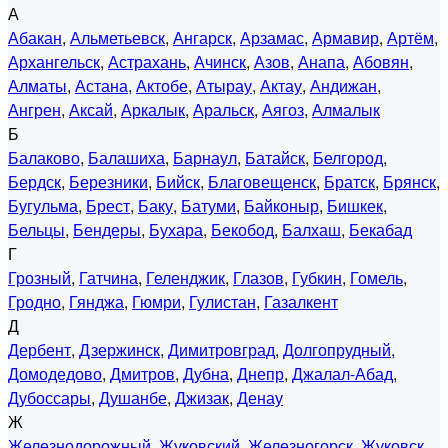
А
Абакан
,
Альметьевск
,
Ангарск
,
Арзамас
,
Армавир
,
Артём
,
Архангельск
,
Астрахань
,
Ачинск
,
Азов
,
Анапа
,
Абовян
,
Алматы
,
Астана
,
Актобе
,
Атырау
,
Актау
,
Андижан
,
Ангрен
,
Аксай
,
Аркалык
,
Аральск
,
Аягоз
,
Алмалык
Б
Балаково
,
Балашиха
,
Барнаул
,
Батайск
,
Белгород
,
Бердск
,
Березники
,
Бийск
,
Благовещенск
,
Братск
,
Брянск
,
Бугульма
,
Брест
,
Баку
,
Батуми
,
Байконыр
,
Бишкек
,
Бельцы
,
Бендеры
,
Бухара
,
Бекобод
,
Балхаш
,
Бекабад
Г
Грозный
,
Гатчина
,
Геленджик
,
Глазов
,
Губкин
,
Гомель
,
Гродно
,
Гянджа
,
Гюмри
,
Гулистан
,
Газалкент
Д
Дербент
,
Дзержинск
,
Димитровград
,
Долгопрудный
,
Домодедово
,
Дмитров
,
Дубна
,
Днепр
,
Джалал-Абад
,
Дубоссары
,
Душанбе
,
Джизак
,
Денау
Ж
Железнодорожный
,
Жуковский
,
Железногорск
,
Жуковск
,