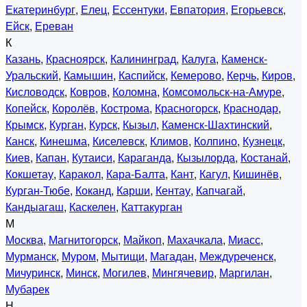
Екатеринбург
,
Елец
,
Ессентуки
,
Евпатория
,
Егорьевск
,
Ейск
,
Ереван
К
Казань
,
Красноярск
,
Калининград
,
Калуга
,
Каменск-
Уральский
,
Камышин
,
Каспийск
,
Кемерово
,
Керчь
,
Киров
,
Кисловодск
,
Ковров
,
Коломна
,
Комсомольск-на-Амуре
,
Копейск
,
Королёв
,
Кострома
,
Красногорск
,
Краснодар
,
Крымск
,
Курган
,
Курск
,
Кызыл
,
Каменск-Шахтинский
,
Канск
,
Кинешма
,
Киселевск
,
Климов
,
Колпино
,
Кузнецк
,
Киев
,
Капан
,
Кутаиси
,
Караганда
,
Кызылорда
,
Костанай
,
Кокшетау
,
Каракол
,
Кара-Балта
,
Кант
,
Кагул
,
Кишинёв
,
Курган-Тюбе
,
Коканд
,
Карши
,
Кентау
,
Капчагай
,
Кандыагаш
,
Каскелен
,
Каттакурган
М
Москва
,
Магнитогорск
,
Майкоп
,
Махачкала
,
Миасс
,
Мурманск
,
Муром
,
Мытищи
,
Магадан
,
Междуреченск
,
Мичуринск
,
Минск
,
Могилев
,
Мингячевир
,
Маргилан
,
Мубарек
Н