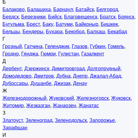
Б
Балаково
,
Балашиха
,
Барнаул
,
Батайск
,
Белгород
,
Бердск
,
Березники
,
Бийск
,
Благовещенск
,
Братск
,
Брянск
,
Бугульма
,
Брест
,
Баку
,
Батуми
,
Байконыр
,
Бишкек
,
Бельцы
,
Бендеры
,
Бухара
,
Бекобод
,
Балхаш
,
Бекабад
Г
Грозный
,
Гатчина
,
Геленджик
,
Глазов
,
Губкин
,
Гомель
,
Гродно
,
Гянджа
,
Гюмри
,
Гулистан
,
Газалкент
Д
Дербент
,
Дзержинск
,
Димитровград
,
Долгопрудный
,
Домодедово
,
Дмитров
,
Дубна
,
Днепр
,
Джалал-Абад
,
Дубоссары
,
Душанбе
,
Джизак
,
Денау
Ж
Железнодорожный
,
Жуковский
,
Железногорск
,
Жуковск
,
Житомир
,
Жезказган
,
Жанаозен
,
Жанатас
З
Златоуст
,
Зеленоград
,
Зеленодольск
,
Запорожье
,
Зарафшан
И