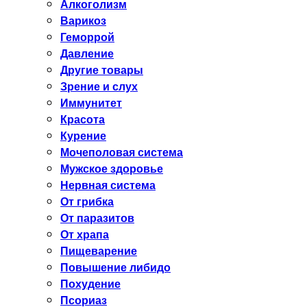
Алкоголизм
Варикоз
Геморрой
Давление
Другие товары
Зрение и слух
Иммунитет
Красота
Курение
Мочеполовая система
Мужское здоровье
Нервная система
От грибка
От паразитов
От храпа
Пищеварение
Повышение либидо
Похудение
Псориаз