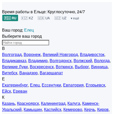
Время работы в Ельце:
Круглосуточно, 24/7
🇷🇺 RU
🇰🇿 KZ
🇺🇦 UA
🇺🇿 UZ
▾ ещё
Ваш город:
Елец
Выберите ваш город
В
Волгоград
,
Воронеж
,
Великий Новгород
,
Владивосток
,
Владикавказ
,
Владимир
,
Волгодонск
,
Волжский
,
Вологда
,
Великие Луки
,
Воскресенск
,
Воткинск
,
Выборг
,
Винница
,
Витебск
,
Ванадзор
,
Вагаршапат
Е
Екатеринбург
,
Елец
,
Ессентуки
,
Евпатория
,
Егорьевск
,
Ейск
,
Ереван
К
Казань
,
Красноярск
,
Калининград
,
Калуга
,
Каменск-
Уральский
,
Камышин
,
Каспийск
,
Кемерово
,
Керчь
,
Киров
,