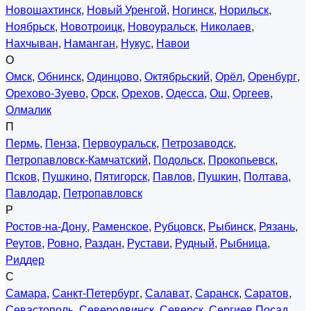
Новошахтинск
,
Новый Уренгой
,
Ногинск
,
Норильск
,
Ноябрьск
,
Новотроицк
,
Новоуральск
,
Николаев
,
Нахчыван
,
Наманган
,
Нукус
,
Навои
О
Омск
,
Обнинск
,
Одинцово
,
Октябрьский
,
Орёл
,
Оренбург
,
Орехово-Зуево
,
Орск
,
Орехов
,
Одесса
,
Ош
,
Оргеев
,
Олмалик
П
Пермь
,
Пенза
,
Первоуральск
,
Петрозаводск
,
Петропавловск-Камчатский
,
Подольск
,
Прокопьевск
,
Псков
,
Пушкино
,
Пятигорск
,
Павлов
,
Пушкин
,
Полтава
,
Павлодар
,
Петропавловск
Р
Ростов-на-Дону
,
Раменское
,
Рубцовск
,
Рыбинск
,
Рязань
,
Реутов
,
Ровно
,
Раздан
,
Рустави
,
Рудный
,
Рыбница
,
Риддер
С
Самара
,
Санкт-Петербург
,
Салават
,
Саранск
,
Саратов
,
Севастополь
,
Северодвинск
,
Северск
,
Сергиев Посад
,