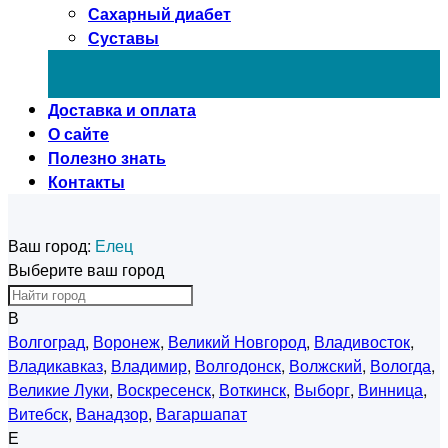
Сахарный диабет
Суставы
Доставка и оплата
О сайте
Полезно знать
Контакты
Ваш город:
Елец
Выберите ваш город
В
Волгоград
,
Воронеж
,
Великий Новгород
,
Владивосток
,
Владикавказ
,
Владимир
,
Волгодонск
,
Волжский
,
Вологда
,
Великие Луки
,
Воскресенск
,
Воткинск
,
Выборг
,
Винница
,
Витебск
,
Ванадзор
,
Вагаршапат
Е