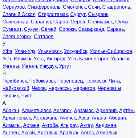
Серпухов
,
Симферополь
,
Смоленск
,
Сочи
,
Ставрополь
,
Старый Оскол
,
Стерлитамак
,
Сургут
,
Сызрань
,
Сыктывкар
,
Сарапул
,
Саров
,
Серов
,
Соликамск
,
Сумы
,
Сумгаит
,
Сухум
,
Семей
,
Сороки
,
Самарканд
,
Сарань
,
Степногорск
,
Сатпаев
У
Уфа
,
Улан-Удэ
,
Ульяновск
,
Уссурийск
,
Усолье-Сибирское
,
Усть-Илимск
,
Ухта
,
Ужгород
,
Усть-Каменогорск
,
Уральск
,
Унгены
,
Ургенч
,
Учкудук
,
Ургут
Ч
Челябинск
,
Чебоксары
,
Череповец
,
Черкесск
,
Чита
,
Чайковский
,
Чехов
,
Черкассы
,
Чернигов
,
Черновцы
,
Чирчик
,
Чуст
А
Абакан
,
Альметьевск
,
Ангарск
,
Арзамас
,
Армавир
,
Артём
,
Архангельск
,
Астрахань
,
Ачинск
,
Азов
,
Анапа
,
Абовян
,
Алматы
,
Астана
,
Актобе
,
Атырау
,
Актау
,
Андижан
,
Ангрен
,
Аксай
,
Аркалык
,
Аральск
,
Аягоз
,
Алмалык