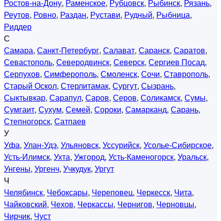
Ростов-на-Дону
,
Раменское
,
Рубцовск
,
Рыбинск
,
Рязань
,
Реутов
,
Ровно
,
Раздан
,
Рустави
,
Рудный
,
Рыбница
,
Риддер
С
Самара
,
Санкт-Петербург
,
Салават
,
Саранск
,
Саратов
,
Севастополь
,
Северодвинск
,
Северск
,
Сергиев Посад
,
Серпухов
,
Симферополь
,
Смоленск
,
Сочи
,
Ставрополь
,
Старый Оскол
,
Стерлитамак
,
Сургут
,
Сызрань
,
Сыктывкар
,
Сарапул
,
Саров
,
Серов
,
Соликамск
,
Сумы
,
Сумгаит
,
Сухум
,
Семей
,
Сороки
,
Самарканд
,
Сарань
,
Степногорск
,
Сатпаев
У
Уфа
,
Улан-Удэ
,
Ульяновск
,
Уссурийск
,
Усолье-Сибирское
,
Усть-Илимск
,
Ухта
,
Ужгород
,
Усть-Каменогорск
,
Уральск
,
Унгены
,
Ургенч
,
Учкудук
,
Ургут
Ч
Челябинск
,
Чебоксары
,
Череповец
,
Черкесск
,
Чита
,
Чайковский
,
Чехов
,
Черкассы
,
Чернигов
,
Черновцы
,
Чирчик
,
Чуст