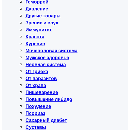
Геморрой
Давление
Другие товары
Зрение и слух
Иммунитет
Красота
Курение
Мочеполовая система
Мужское здоровье
Нервная система
От грибка
От паразитов
От храпа
Пищеварение
Повышение либидо
Похудение
Псориаз
Сахарный диабет
Суставы