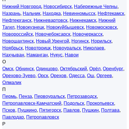
Нижний Новгород
,
Новосибирск
,
Набережные Челны
,
Назрань
,
Нальчик
,
Находка
,
Невинномысск
,
Нефтекамск
,
Нефтеюганск
,
Нижневартовск
,
Нижнекамск
,
Нижний
Тагил
,
Новокузнецк
,
Новокуйбышевск
,
Новомосковск
,
Новороссийск
,
Новочебоксарск
,
Новочеркасск
,
Новошахтинск
,
Новый Уренгой
,
Ногинск
,
Норильск
,
Ноябрьск
,
Новотроицк
,
Новоуральск
,
Николаев
,
Нахчыван
,
Наманган
,
Нукус
,
Навои
О
Омск
,
Обнинск
,
Одинцово
,
Октябрьский
,
Орёл
,
Оренбург
,
Орехово-Зуево
,
Орск
,
Орехов
,
Одесса
,
Ош
,
Оргеев
,
Олмалик
П
Пермь
,
Пенза
,
Первоуральск
,
Петрозаводск
,
Петропавловск-Камчатский
,
Подольск
,
Прокопьевск
,
Псков
,
Пушкино
,
Пятигорск
,
Павлов
,
Пушкин
,
Полтава
,
Павлодар
,
Петропавловск
Р