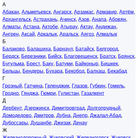
А
Абакан
,
Альметьевск
,
Ангарск
,
Арзамас
,
Армавир
,
Артём
,
Архангельск
,
Астрахань
,
Ачинск
,
Азов
,
Анапа
,
Абовян
,
Алматы
,
Астана
,
Актобе
,
Атырау
,
Актау
,
Андижан
,
Ангрен
,
Аксай
,
Аркалык
,
Аральск
,
Аягоз
,
Алмалык
Б
Балаково
,
Балашиха
,
Барнаул
,
Батайск
,
Белгород
,
Бердск
,
Березники
,
Бийск
,
Благовещенск
,
Братск
,
Брянск
,
Бугульма
,
Брест
,
Баку
,
Батуми
,
Байконыр
,
Бишкек
,
Бельцы
,
Бендеры
,
Бухара
,
Бекобод
,
Балхаш
,
Бекабад
Г
Грозный
,
Гатчина
,
Геленджик
,
Глазов
,
Губкин
,
Гомель
,
Гродно
,
Гянджа
,
Гюмри
,
Гулистан
,
Газалкент
Д
Дербент
,
Дзержинск
,
Димитровград
,
Долгопрудный
,
Домодедово
,
Дмитров
,
Дубна
,
Днепр
,
Джалал-Абад
,
Дубоссары
,
Душанбе
,
Джизак
,
Денау
Ж
Железнодорожный
,
Жуковский
,
Железногорск
,
Жуковск
,