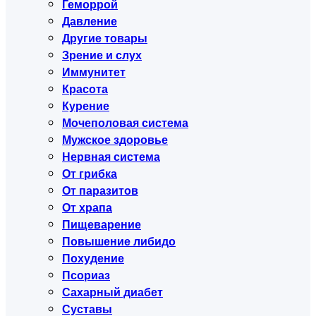
Геморрой
Давление
Другие товары
Зрение и слух
Иммунитет
Красота
Курение
Мочеполовая система
Мужское здоровье
Нервная система
От грибка
От паразитов
От храпа
Пищеварение
Повышение либидо
Похудение
Псориаз
Сахарный диабет
Суставы