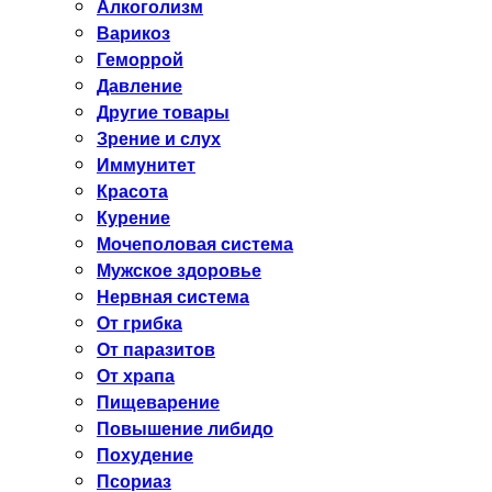
Алкоголизм
Варикоз
Геморрой
Давление
Другие товары
Зрение и слух
Иммунитет
Красота
Курение
Мочеполовая система
Мужское здоровье
Нервная система
От грибка
От паразитов
От храпа
Пищеварение
Повышение либидо
Похудение
Псориаз