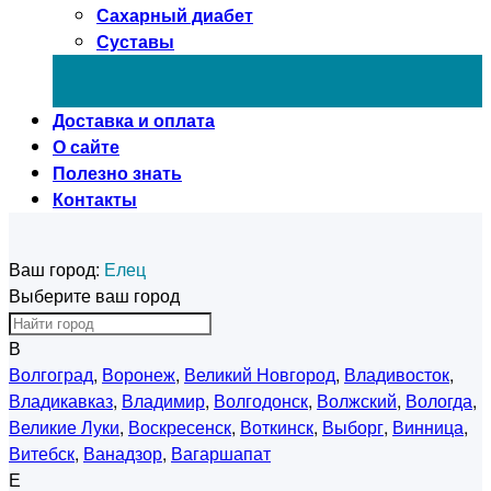
Сахарный диабет
Суставы
Доставка и оплата
О сайте
Полезно знать
Контакты
Ваш город:
Елец
Выберите ваш город
В
Волгоград
,
Воронеж
,
Великий Новгород
,
Владивосток
,
Владикавказ
,
Владимир
,
Волгодонск
,
Волжский
,
Вологда
,
Великие Луки
,
Воскресенск
,
Воткинск
,
Выборг
,
Винница
,
Витебск
,
Ванадзор
,
Вагаршапат
Е