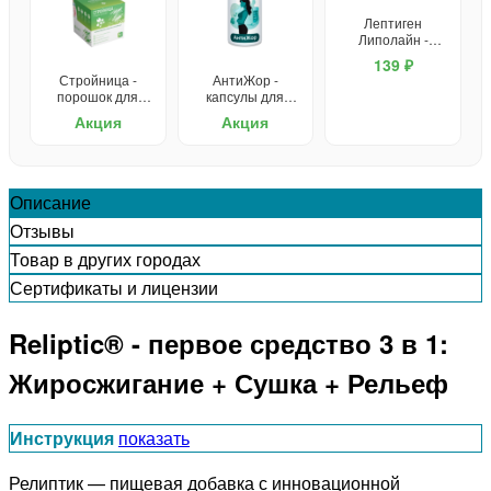
Лептиген
Липолайн -
капсулы для
139 ₽
похудения
Стройница -
АнтиЖор -
порошок для
капсулы для
похудения
похудения
Акция
Акция
Описание
Отзывы
Товар в других городах
Сертификаты и лицензии
Reliptic® - первое средство 3 в 1:
Жиросжигание + Сушка + Рельеф
Инструкция
показать
Релиптик — пищевая добавка с инновационной