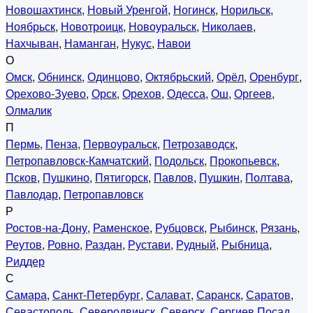
Новошахтинск
,
Новый Уренгой
,
Ногинск
,
Норильск
,
Ноябрьск
,
Новотроицк
,
Новоуральск
,
Николаев
,
Нахчыван
,
Наманган
,
Нукус
,
Навои
О
Омск
,
Обнинск
,
Одинцово
,
Октябрьский
,
Орёл
,
Оренбург
,
Орехово-Зуево
,
Орск
,
Орехов
,
Одесса
,
Ош
,
Оргеев
,
Олмалик
П
Пермь
,
Пенза
,
Первоуральск
,
Петрозаводск
,
Петропавловск-Камчатский
,
Подольск
,
Прокопьевск
,
Псков
,
Пушкино
,
Пятигорск
,
Павлов
,
Пушкин
,
Полтава
,
Павлодар
,
Петропавловск
Р
Ростов-на-Дону
,
Раменское
,
Рубцовск
,
Рыбинск
,
Рязань
,
Реутов
,
Ровно
,
Раздан
,
Рустави
,
Рудный
,
Рыбница
,
Риддер
С
Самара
,
Санкт-Петербург
,
Салават
,
Саранск
,
Саратов
,
Севастополь
,
Северодвинск
,
Северск
,
Сергиев Посад
,