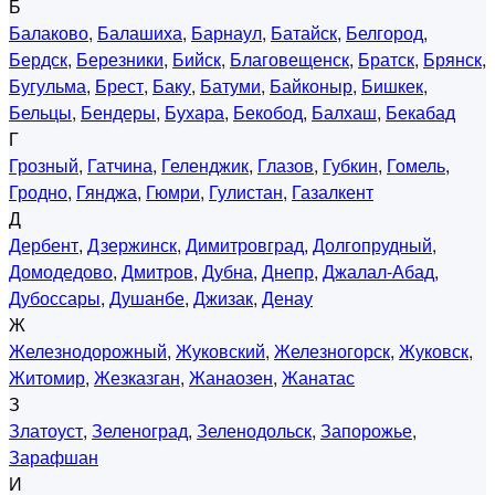
Б
Балаково
,
Балашиха
,
Барнаул
,
Батайск
,
Белгород
,
Бердск
,
Березники
,
Бийск
,
Благовещенск
,
Братск
,
Брянск
,
Бугульма
,
Брест
,
Баку
,
Батуми
,
Байконыр
,
Бишкек
,
Бельцы
,
Бендеры
,
Бухара
,
Бекобод
,
Балхаш
,
Бекабад
Г
Грозный
,
Гатчина
,
Геленджик
,
Глазов
,
Губкин
,
Гомель
,
Гродно
,
Гянджа
,
Гюмри
,
Гулистан
,
Газалкент
Д
Дербент
,
Дзержинск
,
Димитровград
,
Долгопрудный
,
Домодедово
,
Дмитров
,
Дубна
,
Днепр
,
Джалал-Абад
,
Дубоссары
,
Душанбе
,
Джизак
,
Денау
Ж
Железнодорожный
,
Жуковский
,
Железногорск
,
Жуковск
,
Житомир
,
Жезказган
,
Жанаозен
,
Жанатас
З
Златоуст
,
Зеленоград
,
Зеленодольск
,
Запорожье
,
Зарафшан
И