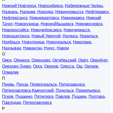
Нижний Новгород
,
Новосибирск
,
Набережные Челны
,
Назрань
,
Нальчик
,
Находка
,
Невинномысск
,
Нефтекамск
,
Нефтеюганск
,
Нижневартовск
,
Нижнекамск
,
Нижний
Тагил
,
Новокузнецк
,
Новокуйбышевск
,
Новомосковск
,
Новороссийск
,
Новочебоксарск
,
Новочеркасск
,
Новошахтинск
,
Новый Уренгой
,
Ногинск
,
Норильск
,
Ноябрьск
,
Новотроицк
,
Новоуральск
,
Николаев
,
Нахчыван
,
Наманган
,
Нукус
,
Навои
О
Омск
,
Обнинск
,
Одинцово
,
Октябрьский
,
Орёл
,
Оренбург
,
Орехово-Зуево
,
Орск
,
Орехов
,
Одесса
,
Ош
,
Оргеев
,
Олмалик
П
Пермь
,
Пенза
,
Первоуральск
,
Петрозаводск
,
Петропавловск-Камчатский
,
Подольск
,
Прокопьевск
,
Псков
,
Пушкино
,
Пятигорск
,
Павлов
,
Пушкин
,
Полтава
,
Павлодар
,
Петропавловск
Р