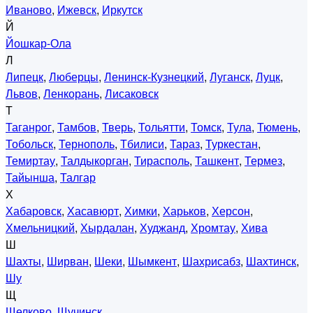
Иваново
,
Ижевск
,
Иркутск
Й
Йошкар-Ола
Л
Липецк
,
Люберцы
,
Ленинск-Кузнецкий
,
Луганск
,
Луцк
,
Львов
,
Ленкорань
,
Лисаковск
Т
Таганрог
,
Тамбов
,
Тверь
,
Тольятти
,
Томск
,
Тула
,
Тюмень
,
Тобольск
,
Тернополь
,
Тбилиси
,
Тараз
,
Туркестан
,
Темиртау
,
Талдыкорган
,
Тирасполь
,
Ташкент
,
Термез
,
Тайынша
,
Талгар
Х
Хабаровск
,
Хасавюрт
,
Химки
,
Харьков
,
Херсон
,
Хмельницкий
,
Хырдалан
,
Худжанд
,
Хромтау
,
Хива
Ш
Шахты
,
Ширван
,
Шеки
,
Шымкент
,
Шахрисабз
,
Шахтинск
,
Шу
Щ
Щелково
,
Щучинск