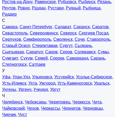
Ростов-на-Дону
,
Раменское
,
Рубцовск
,
Рыбинск
,
Рязань
,
Реутов
,
Ровно
,
Раздан
,
Рустави
,
Рудный
,
Рыбница
,
Риддер
С
Самара
,
Санкт-Петербург
,
Салават
,
Саранск
,
Саратов
,
Севастополь
,
Северодвинск
,
Северск
,
Сергиев Посад
,
Серпухов
,
Симферополь
,
Смоленск
,
Сочи
,
Ставрополь
,
Старый Оскол
,
Стерлитамак
,
Сургут
,
Сызрань
,
Сыктывкар
,
Сарапул
,
Саров
,
Серов
,
Соликамск
,
Сумы
,
Сумгаит
,
Сухум
,
Семей
,
Сороки
,
Самарканд
,
Сарань
,
Степногорск
,
Сатпаев
У
Уфа
,
Улан-Удэ
,
Ульяновск
,
Уссурийск
,
Усолье-Сибирское
,
Усть-Илимск
,
Ухта
,
Ужгород
,
Усть-Каменогорск
,
Уральск
,
Унгены
,
Ургенч
,
Учкудук
,
Ургут
Ч
Челябинск
,
Чебоксары
,
Череповец
,
Черкесск
,
Чита
,
Чайковский
,
Чехов
,
Черкассы
,
Чернигов
,
Черновцы
,
Чирчик
,
Чуст