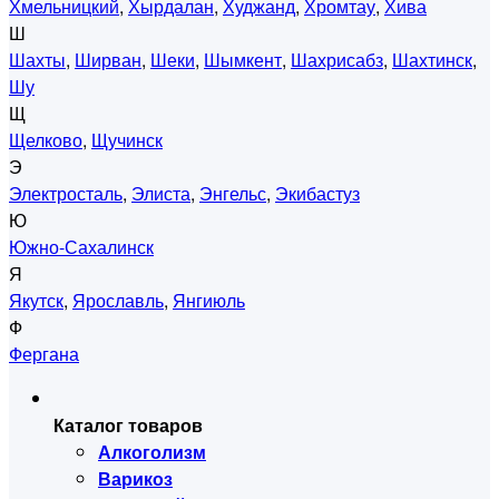
Хмельницкий
,
Хырдалан
,
Худжанд
,
Хромтау
,
Хива
Ш
Шахты
,
Ширван
,
Шеки
,
Шымкент
,
Шахрисабз
,
Шахтинск
,
Шу
Щ
Щелково
,
Щучинск
Э
Электросталь
,
Элиста
,
Энгельс
,
Экибастуз
Ю
Южно-Сахалинск
Я
Якутск
,
Ярославль
,
Янгиюль
Ф
Фергана
Каталог товаров
Алкоголизм
Варикоз