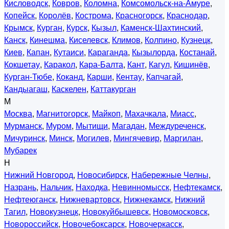
Кисловодск
,
Ковров
,
Коломна
,
Комсомольск-на-Амуре
,
Копейск
,
Королёв
,
Кострома
,
Красногорск
,
Краснодар
,
Крымск
,
Курган
,
Курск
,
Кызыл
,
Каменск-Шахтинский
,
Канск
,
Кинешма
,
Киселевск
,
Климов
,
Колпино
,
Кузнецк
,
Киев
,
Капан
,
Кутаиси
,
Караганда
,
Кызылорда
,
Костанай
,
Кокшетау
,
Каракол
,
Кара-Балта
,
Кант
,
Кагул
,
Кишинёв
,
Курган-Тюбе
,
Коканд
,
Карши
,
Кентау
,
Капчагай
,
Кандыагаш
,
Каскелен
,
Каттакурган
М
Москва
,
Магнитогорск
,
Майкоп
,
Махачкала
,
Миасс
,
Мурманск
,
Муром
,
Мытищи
,
Магадан
,
Междуреченск
,
Мичуринск
,
Минск
,
Могилев
,
Мингячевир
,
Маргилан
,
Мубарек
Н
Нижний Новгород
,
Новосибирск
,
Набережные Челны
,
Назрань
,
Нальчик
,
Находка
,
Невинномысск
,
Нефтекамск
,
Нефтеюганск
,
Нижневартовск
,
Нижнекамск
,
Нижний
Тагил
,
Новокузнецк
,
Новокуйбышевск
,
Новомосковск
,
Новороссийск
,
Новочебоксарск
,
Новочеркасск
,