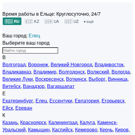
Время работы в Ельце:
Круглосуточно, 24/7
🇷🇺 RU
🇰🇿 KZ
🇺🇦 UA
🇺🇿 UZ
▾ ещё
Ваш город:
Елец
Выберите ваш город
В
Волгоград
,
Воронеж
,
Великий Новгород
,
Владивосток
,
Владикавказ
,
Владимир
,
Волгодонск
,
Волжский
,
Вологда
,
Великие Луки
,
Воскресенск
,
Воткинск
,
Выборг
,
Винница
,
Витебск
,
Ванадзор
,
Вагаршапат
Е
Екатеринбург
,
Елец
,
Ессентуки
,
Евпатория
,
Егорьевск
,
Ейск
,
Ереван
К
Казань
,
Красноярск
,
Калининград
,
Калуга
,
Каменск-
Уральский
,
Камышин
,
Каспийск
,
Кемерово
,
Керчь
,
Киров
,