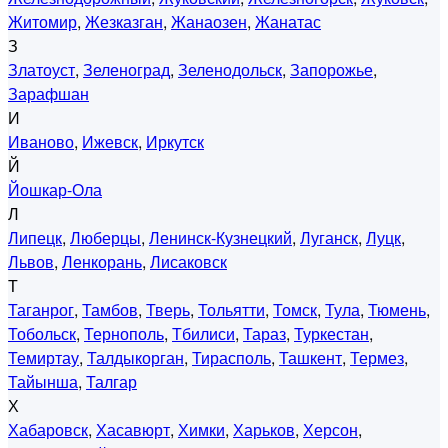
Житомир
,
Жезказган
,
Жанаозен
,
Жанатас
З
Златоуст
,
Зеленоград
,
Зеленодольск
,
Запорожье
,
Зарафшан
И
Иваново
,
Ижевск
,
Иркутск
Й
Йошкар-Ола
Л
Липецк
,
Люберцы
,
Ленинск-Кузнецкий
,
Луганск
,
Луцк
,
Львов
,
Ленкорань
,
Лисаковск
Т
Таганрог
,
Тамбов
,
Тверь
,
Тольятти
,
Томск
,
Тула
,
Тюмень
,
Тобольск
,
Тернополь
,
Тбилиси
,
Тараз
,
Туркестан
,
Темиртау
,
Талдыкорган
,
Тирасполь
,
Ташкент
,
Термез
,
Тайынша
,
Талгар
Х
Хабаровск
,
Хасавюрт
,
Химки
,
Харьков
,
Херсон
,