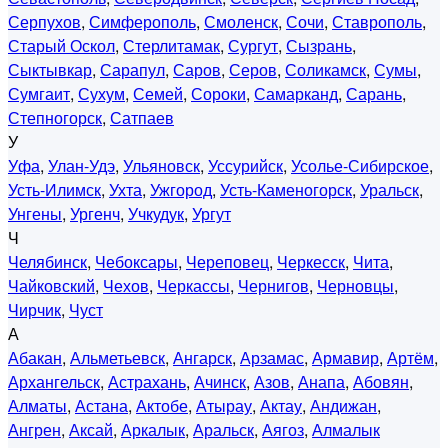
Серпухов
,
Симферополь
,
Смоленск
,
Сочи
,
Ставрополь
,
Старый Оскол
,
Стерлитамак
,
Сургут
,
Сызрань
,
Сыктывкар
,
Сарапул
,
Саров
,
Серов
,
Соликамск
,
Сумы
,
Сумгаит
,
Сухум
,
Семей
,
Сороки
,
Самарканд
,
Сарань
,
Степногорск
,
Сатпаев
У
Уфа
,
Улан-Удэ
,
Ульяновск
,
Уссурийск
,
Усолье-Сибирское
,
Усть-Илимск
,
Ухта
,
Ужгород
,
Усть-Каменогорск
,
Уральск
,
Унгены
,
Ургенч
,
Учкудук
,
Ургут
Ч
Челябинск
,
Чебоксары
,
Череповец
,
Черкесск
,
Чита
,
Чайковский
,
Чехов
,
Черкассы
,
Чернигов
,
Черновцы
,
Чирчик
,
Чуст
А
Абакан
,
Альметьевск
,
Ангарск
,
Арзамас
,
Армавир
,
Артём
,
Архангельск
,
Астрахань
,
Ачинск
,
Азов
,
Анапа
,
Абовян
,
Алматы
,
Астана
,
Актобе
,
Атырау
,
Актау
,
Андижан
,
Ангрен
,
Аксай
,
Аркалык
,
Аральск
,
Аягоз
,
Алмалык