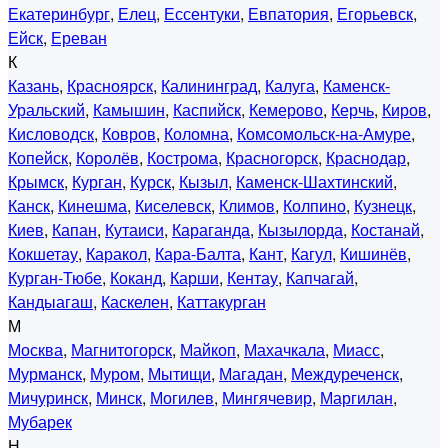
Екатеринбург
,
Елец
,
Ессентуки
,
Евпатория
,
Егорьевск
,
Ейск
,
Ереван
К
Казань
,
Красноярск
,
Калининград
,
Калуга
,
Каменск-
Уральский
,
Камышин
,
Каспийск
,
Кемерово
,
Керчь
,
Киров
,
Кисловодск
,
Ковров
,
Коломна
,
Комсомольск-на-Амуре
,
Копейск
,
Королёв
,
Кострома
,
Красногорск
,
Краснодар
,
Крымск
,
Курган
,
Курск
,
Кызыл
,
Каменск-Шахтинский
,
Канск
,
Кинешма
,
Киселевск
,
Климов
,
Колпино
,
Кузнецк
,
Киев
,
Капан
,
Кутаиси
,
Караганда
,
Кызылорда
,
Костанай
,
Кокшетау
,
Каракол
,
Кара-Балта
,
Кант
,
Кагул
,
Кишинёв
,
Курган-Тюбе
,
Коканд
,
Карши
,
Кентау
,
Капчагай
,
Кандыагаш
,
Каскелен
,
Каттакурган
М
Москва
,
Магнитогорск
,
Майкоп
,
Махачкала
,
Миасс
,
Мурманск
,
Муром
,
Мытищи
,
Магадан
,
Междуреченск
,
Мичуринск
,
Минск
,
Могилев
,
Мингячевир
,
Маргилан
,
Мубарек
Н