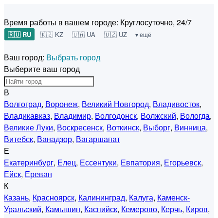
Время работы в вашем городе:
Круглосуточно, 24/7
🇷🇺 RU
🇰🇿 KZ
🇺🇦 UA
🇺🇿 UZ
▾ ещё
Ваш город:
Выбрать город
Выберите ваш город
В
Волгоград
,
Воронеж
,
Великий Новгород
,
Владивосток
,
Владикавказ
,
Владимир
,
Волгодонск
,
Волжский
,
Вологда
,
Великие Луки
,
Воскресенск
,
Воткинск
,
Выборг
,
Винница
,
Витебск
,
Ванадзор
,
Вагаршапат
Е
Екатеринбург
,
Елец
,
Ессентуки
,
Евпатория
,
Егорьевск
,
Ейск
,
Ереван
К
Казань
,
Красноярск
,
Калининград
,
Калуга
,
Каменск-
Уральский
,
Камышин
,
Каспийск
,
Кемерово
,
Керчь
,
Киров
,