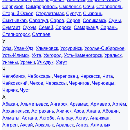
Серпухов
,
Симферополь
,
Смоленск
,
Сочи
,
Ставрополь
,
Старый Оскол
,
Стерлитамак
,
Сургут
,
Сызрань
,
Сыктывкар
,
Сарапул
,
Саров
,
Серов
,
Соликамск
,
Сумы
,
Сумгаит
,
Сухум
,
Семей
,
Сороки
,
Самарканд
,
Сарань
,
Степногорск
,
Сатпаев
У
Уфа
,
Улан-Удэ
,
Ульяновск
,
Уссурийск
,
Усолье-Сибирское
,
Усть-Илимск
,
Ухта
,
Ужгород
,
Усть-Каменогорск
,
Уральск
,
Унгены
,
Ургенч
,
Учкудук
,
Ургут
Ч
Челябинск
,
Чебоксары
,
Череповец
,
Черкесск
,
Чита
,
Чайковский
,
Чехов
,
Черкассы
,
Чернигов
,
Черновцы
,
Чирчик
,
Чуст
А
Абакан
,
Альметьевск
,
Ангарск
,
Арзамас
,
Армавир
,
Артём
,
Архангельск
,
Астрахань
,
Ачинск
,
Азов
,
Анапа
,
Абовян
,
Алматы
,
Астана
,
Актобе
,
Атырау
,
Актау
,
Андижан
,
Ангрен
,
Аксай
,
Аркалык
,
Аральск
,
Аягоз
,
Алмалык