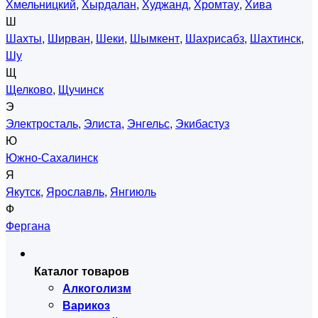
Хмельницкий
,
Хырдалан
,
Худжанд
,
Хромтау
,
Хива
Ш
Шахты
,
Ширван
,
Шеки
,
Шымкент
,
Шахрисабз
,
Шахтинск
,
Шу
Щ
Щелково
,
Щучинск
Э
Электросталь
,
Элиста
,
Энгельс
,
Экибастуз
Ю
Южно-Сахалинск
Я
Якутск
,
Ярославль
,
Янгиюль
Ф
Фергана
Каталог товаров
Алкоголизм
Варикоз