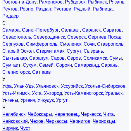
Ростов-на-Дону
,
Раменское
,
Рубцовск
,
Рыбинск
,
Рязань
,
Реутов
,
Ровно
,
Раздан
,
Рустави
,
Рудный
,
Рыбница
,
Риддер
С
Самара
,
Санкт-Петербург
,
Салават
,
Саранск
,
Саратов
,
Севастополь
,
Северодвинск
,
Северск
,
Сергиев Посад
,
Серпухов
,
Симферополь
,
Смоленск
,
Сочи
,
Ставрополь
,
Старый Оскол
,
Стерлитамак
,
Сургут
,
Сызрань
,
Сыктывкар
,
Сарапул
,
Саров
,
Серов
,
Соликамск
,
Сумы
,
Сумгаит
,
Сухум
,
Семей
,
Сороки
,
Самарканд
,
Сарань
,
Степногорск
,
Сатпаев
У
Уфа
,
Улан-Удэ
,
Ульяновск
,
Уссурийск
,
Усолье-Сибирское
,
Усть-Илимск
,
Ухта
,
Ужгород
,
Усть-Каменогорск
,
Уральск
,
Унгены
,
Ургенч
,
Учкудук
,
Ургут
Ч
Челябинск
,
Чебоксары
,
Череповец
,
Черкесск
,
Чита
,
Чайковский
,
Чехов
,
Черкассы
,
Чернигов
,
Черновцы
,
Чирчик
,
Чуст