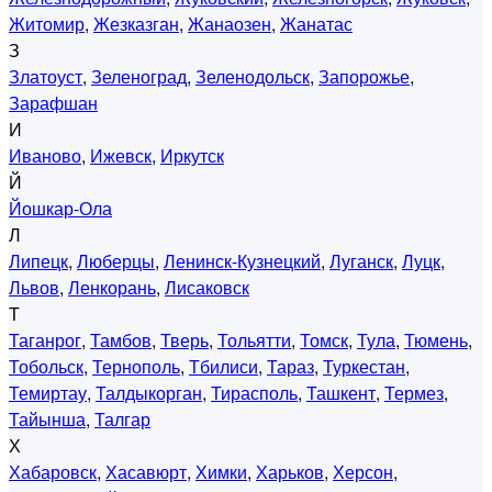
Житомир
,
Жезказган
,
Жанаозен
,
Жанатас
З
Златоуст
,
Зеленоград
,
Зеленодольск
,
Запорожье
,
Зарафшан
И
Иваново
,
Ижевск
,
Иркутск
Й
Йошкар-Ола
Л
Липецк
,
Люберцы
,
Ленинск-Кузнецкий
,
Луганск
,
Луцк
,
Львов
,
Ленкорань
,
Лисаковск
Т
Таганрог
,
Тамбов
,
Тверь
,
Тольятти
,
Томск
,
Тула
,
Тюмень
,
Тобольск
,
Тернополь
,
Тбилиси
,
Тараз
,
Туркестан
,
Темиртау
,
Талдыкорган
,
Тирасполь
,
Ташкент
,
Термез
,
Тайынша
,
Талгар
Х
Хабаровск
,
Хасавюрт
,
Химки
,
Харьков
,
Херсон
,