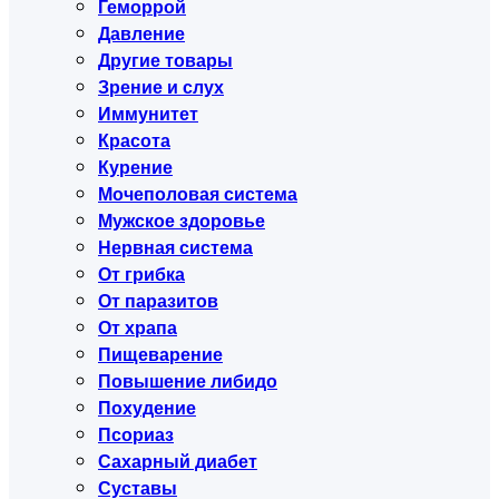
Геморрой
Давление
Другие товары
Зрение и слух
Иммунитет
Красота
Курение
Мочеполовая система
Мужское здоровье
Нервная система
От грибка
От паразитов
От храпа
Пищеварение
Повышение либидо
Похудение
Псориаз
Сахарный диабет
Суставы