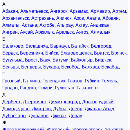
А
Абакан
,
Альметьевск
,
Ангарск
,
Арзамас
,
Армавир
,
Артём
,
Архангельск
,
Астрахань
,
Ачинск
,
Азов
,
Анапа
,
Абовян
,
Алматы
,
Астана
,
Актобе
,
Атырау
,
Актау
,
Андижан
,
Ангрен
,
Аксай
,
Аркалык
,
Аральск
,
Аягоз
,
Алмалык
Б
Балаково
,
Балашиха
,
Барнаул
,
Батайск
,
Белгород
,
Бердск
,
Березники
,
Бийск
,
Благовещенск
,
Братск
,
Брянск
,
Бугульма
,
Брест
,
Баку
,
Батуми
,
Байконыр
,
Бишкек
,
Бельцы
,
Бендеры
,
Бухара
,
Бекобод
,
Балхаш
,
Бекабад
Г
Грозный
,
Гатчина
,
Геленджик
,
Глазов
,
Губкин
,
Гомель
,
Гродно
,
Гянджа
,
Гюмри
,
Гулистан
,
Газалкент
Д
Дербент
,
Дзержинск
,
Димитровград
,
Долгопрудный
,
Домодедово
,
Дмитров
,
Дубна
,
Днепр
,
Джалал-Абад
,
Дубоссары
,
Душанбе
,
Джизак
,
Денау
Ж
Железнодорожный
,
Жуковский
,
Железногорск
,
Жуковск
,