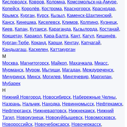
Кисловодск
,
Ковров
,
Коломна
,
Комсомольск-на-Амуре
,
Копейск
,
Королёв
,
Кострома
,
Красногорск
,
Краснодар
,
Крымск
,
Курган
,
Курск
,
Кызыл
,
Каменск-Шахтинский
,
Канск
,
Кинешма
,
Киселевск
,
Климов
,
Колпино
,
Кузнецк
,
Киев
,
Капан
,
Кутаиси
,
Караганда
,
Кызылорда
,
Костанай
,
Кокшетау
,
Каракол
,
Кара-Балта
,
Кант
,
Кагул
,
Кишинёв
,
Курган-Тюбе
,
Коканд
,
Карши
,
Кентау
,
Капчагай
,
Кандыагаш
,
Каскелен
,
Каттакурган
М
Москва
,
Магнитогорск
,
Майкоп
,
Махачкала
,
Миасс
,
Мурманск
,
Муром
,
Мытищи
,
Магадан
,
Междуреченск
,
Мичуринск
,
Минск
,
Могилев
,
Мингячевир
,
Маргилан
,
Мубарек
Н
Нижний Новгород
,
Новосибирск
,
Набережные Челны
,
Назрань
,
Нальчик
,
Находка
,
Невинномысск
,
Нефтекамск
,
Нефтеюганск
,
Нижневартовск
,
Нижнекамск
,
Нижний
Тагил
,
Новокузнецк
,
Новокуйбышевск
,
Новомосковск
,
Новороссийск
,
Новочебоксарск
,
Новочеркасск
,