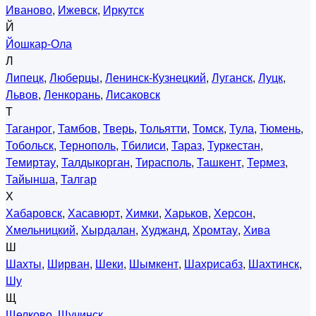
Иваново
,
Ижевск
,
Иркутск
Й
Йошкар-Ола
Л
Липецк
,
Люберцы
,
Ленинск-Кузнецкий
,
Луганск
,
Луцк
,
Львов
,
Ленкорань
,
Лисаковск
Т
Таганрог
,
Тамбов
,
Тверь
,
Тольятти
,
Томск
,
Тула
,
Тюмень
,
Тобольск
,
Тернополь
,
Тбилиси
,
Тараз
,
Туркестан
,
Темиртау
,
Талдыкорган
,
Тирасполь
,
Ташкент
,
Термез
,
Тайынша
,
Талгар
Х
Хабаровск
,
Хасавюрт
,
Химки
,
Харьков
,
Херсон
,
Хмельницкий
,
Хырдалан
,
Худжанд
,
Хромтау
,
Хива
Ш
Шахты
,
Ширван
,
Шеки
,
Шымкент
,
Шахрисабз
,
Шахтинск
,
Шу
Щ
Щелково
,
Щучинск