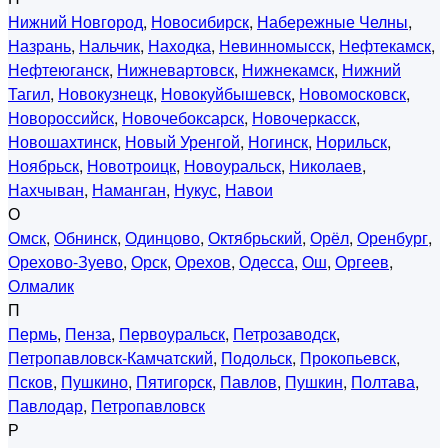
Нижний Новгород
,
Новосибирск
,
Набережные Челны
,
Назрань
,
Нальчик
,
Находка
,
Невинномысск
,
Нефтекамск
,
Нефтеюганск
,
Нижневартовск
,
Нижнекамск
,
Нижний
Тагил
,
Новокузнецк
,
Новокуйбышевск
,
Новомосковск
,
Новороссийск
,
Новочебоксарск
,
Новочеркасск
,
Новошахтинск
,
Новый Уренгой
,
Ногинск
,
Норильск
,
Ноябрьск
,
Новотроицк
,
Новоуральск
,
Николаев
,
Нахчыван
,
Наманган
,
Нукус
,
Навои
О
Омск
,
Обнинск
,
Одинцово
,
Октябрьский
,
Орёл
,
Оренбург
,
Орехово-Зуево
,
Орск
,
Орехов
,
Одесса
,
Ош
,
Оргеев
,
Олмалик
П
Пермь
,
Пенза
,
Первоуральск
,
Петрозаводск
,
Петропавловск-Камчатский
,
Подольск
,
Прокопьевск
,
Псков
,
Пушкино
,
Пятигорск
,
Павлов
,
Пушкин
,
Полтава
,
Павлодар
,
Петропавловск
Р