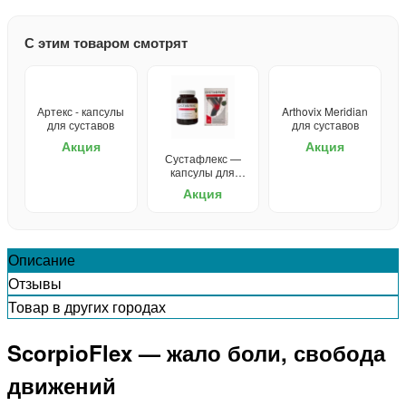
С этим товаром смотрят
Артекс - капсулы
Arthovix Meridian
для суставов
для суставов
Акция
Акция
Сустафлекс —
капсулы для
суставов
Акция
Описание
Отзывы
Товар в других городах
ScorpioFlex — жало боли, свобода
движений