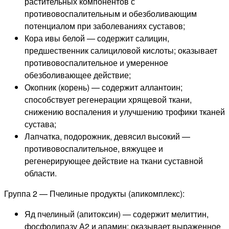
растительных компонентов с
противовоспалительным и обезболивающим
потенциалом при заболеваниях суставов;
Кора ивы белой — содержит салицин,
предшественник салициловой кислоты; оказывает
противовоспалительное и умеренное
обезболивающее действие;
Окопник (корень) — содержит аллантоин;
способствует регенерации хрящевой ткани,
снижению воспаления и улучшению трофики тканей
сустава;
Лапчатка, подорожник, девясил высокий —
противовоспалительное, вяжущее и
регенерирующее действие на ткани суставной
области.
Группа 2 — Пчелиные продукты (апикомплекс):
Яд пчелиный (апитоксин) — содержит мелиттин,
фосфолипазу А2 и апамин; оказывает выраженное