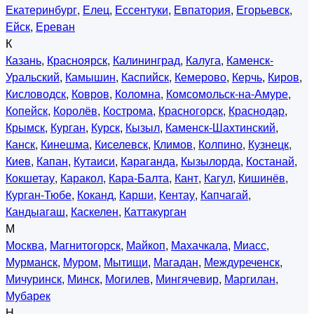
Екатеринбург
,
Елец
,
Ессентуки
,
Евпатория
,
Егорьевск
,
Ейск
,
Ереван
К
Казань
,
Красноярск
,
Калининград
,
Калуга
,
Каменск-
Уральский
,
Камышин
,
Каспийск
,
Кемерово
,
Керчь
,
Киров
,
Кисловодск
,
Ковров
,
Коломна
,
Комсомольск-на-Амуре
,
Копейск
,
Королёв
,
Кострома
,
Красногорск
,
Краснодар
,
Крымск
,
Курган
,
Курск
,
Кызыл
,
Каменск-Шахтинский
,
Канск
,
Кинешма
,
Киселевск
,
Климов
,
Колпино
,
Кузнецк
,
Киев
,
Капан
,
Кутаиси
,
Караганда
,
Кызылорда
,
Костанай
,
Кокшетау
,
Каракол
,
Кара-Балта
,
Кант
,
Кагул
,
Кишинёв
,
Курган-Тюбе
,
Коканд
,
Карши
,
Кентау
,
Капчагай
,
Кандыагаш
,
Каскелен
,
Каттакурган
М
Москва
,
Магнитогорск
,
Майкоп
,
Махачкала
,
Миасс
,
Мурманск
,
Муром
,
Мытищи
,
Магадан
,
Междуреченск
,
Мичуринск
,
Минск
,
Могилев
,
Мингячевир
,
Маргилан
,
Мубарек
Н