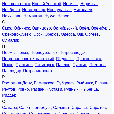
Новошахтинск
,
Новый Уренгой
,
Ногинск
,
Норильск
,
Ноябрьск
,
Новотроицк
,
Новоуральск
,
Николаев
,
Нахчыван
,
Наманган
,
Нукус
,
Навои
О
Омск
,
Обнинск
,
Одинцово
,
Октябрьский
,
Орёл
,
Оренбург
,
Орехово-Зуево
,
Орск
,
Орехов
,
Одесса
,
Ош
,
Оргеев
,
Олмалик
П
Пермь
,
Пенза
,
Первоуральск
,
Петрозаводск
,
Петропавловск-Камчатский
,
Подольск
,
Прокопьевск
,
Псков
,
Пушкино
,
Пятигорск
,
Павлов
,
Пушкин
,
Полтава
,
Павлодар
,
Петропавловск
Р
Ростов-на-Дону
,
Раменское
,
Рубцовск
,
Рыбинск
,
Рязань
,
Реутов
,
Ровно
,
Раздан
,
Рустави
,
Рудный
,
Рыбница
,
Риддер
С
Самара
,
Санкт-Петербург
,
Салават
,
Саранск
,
Саратов
,
Севастополь
,
Северодвинск
,
Северск
,
Сергиев Посад
,