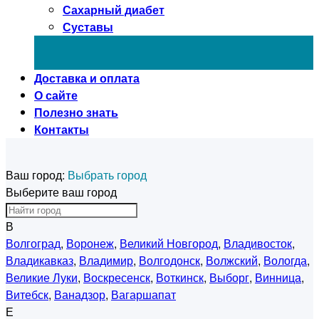
Сахарный диабет
Суставы
Доставка и оплата
О сайте
Полезно знать
Контакты
Ваш город:
Выбрать город
Выберите ваш город
В
Волгоград
,
Воронеж
,
Великий Новгород
,
Владивосток
,
Владикавказ
,
Владимир
,
Волгодонск
,
Волжский
,
Вологда
,
Великие Луки
,
Воскресенск
,
Воткинск
,
Выборг
,
Винница
,
Витебск
,
Ванадзор
,
Вагаршапат
Е