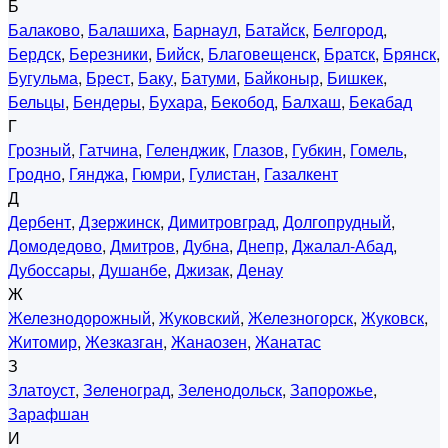
Б
Балаково
,
Балашиха
,
Барнаул
,
Батайск
,
Белгород
,
Бердск
,
Березники
,
Бийск
,
Благовещенск
,
Братск
,
Брянск
,
Бугульма
,
Брест
,
Баку
,
Батуми
,
Байконыр
,
Бишкек
,
Бельцы
,
Бендеры
,
Бухара
,
Бекобод
,
Балхаш
,
Бекабад
Г
Грозный
,
Гатчина
,
Геленджик
,
Глазов
,
Губкин
,
Гомель
,
Гродно
,
Гянджа
,
Гюмри
,
Гулистан
,
Газалкент
Д
Дербент
,
Дзержинск
,
Димитровград
,
Долгопрудный
,
Домодедово
,
Дмитров
,
Дубна
,
Днепр
,
Джалал-Абад
,
Дубоссары
,
Душанбе
,
Джизак
,
Денау
Ж
Железнодорожный
,
Жуковский
,
Железногорск
,
Жуковск
,
Житомир
,
Жезказган
,
Жанаозен
,
Жанатас
З
Златоуст
,
Зеленоград
,
Зеленодольск
,
Запорожье
,
Зарафшан
И