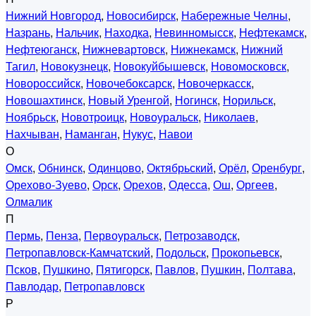
Нижний Новгород
,
Новосибирск
,
Набережные Челны
,
Назрань
,
Нальчик
,
Находка
,
Невинномысск
,
Нефтекамск
,
Нефтеюганск
,
Нижневартовск
,
Нижнекамск
,
Нижний
Тагил
,
Новокузнецк
,
Новокуйбышевск
,
Новомосковск
,
Новороссийск
,
Новочебоксарск
,
Новочеркасск
,
Новошахтинск
,
Новый Уренгой
,
Ногинск
,
Норильск
,
Ноябрьск
,
Новотроицк
,
Новоуральск
,
Николаев
,
Нахчыван
,
Наманган
,
Нукус
,
Навои
О
Омск
,
Обнинск
,
Одинцово
,
Октябрьский
,
Орёл
,
Оренбург
,
Орехово-Зуево
,
Орск
,
Орехов
,
Одесса
,
Ош
,
Оргеев
,
Олмалик
П
Пермь
,
Пенза
,
Первоуральск
,
Петрозаводск
,
Петропавловск-Камчатский
,
Подольск
,
Прокопьевск
,
Псков
,
Пушкино
,
Пятигорск
,
Павлов
,
Пушкин
,
Полтава
,
Павлодар
,
Петропавловск
Р