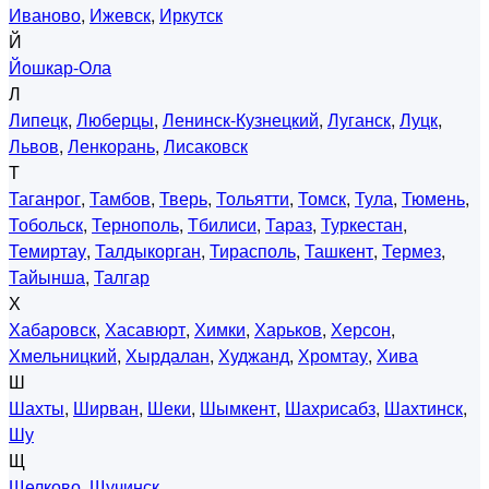
Иваново
,
Ижевск
,
Иркутск
Й
Йошкар-Ола
Л
Липецк
,
Люберцы
,
Ленинск-Кузнецкий
,
Луганск
,
Луцк
,
Львов
,
Ленкорань
,
Лисаковск
Т
Таганрог
,
Тамбов
,
Тверь
,
Тольятти
,
Томск
,
Тула
,
Тюмень
,
Тобольск
,
Тернополь
,
Тбилиси
,
Тараз
,
Туркестан
,
Темиртау
,
Талдыкорган
,
Тирасполь
,
Ташкент
,
Термез
,
Тайынша
,
Талгар
Х
Хабаровск
,
Хасавюрт
,
Химки
,
Харьков
,
Херсон
,
Хмельницкий
,
Хырдалан
,
Худжанд
,
Хромтау
,
Хива
Ш
Шахты
,
Ширван
,
Шеки
,
Шымкент
,
Шахрисабз
,
Шахтинск
,
Шу
Щ
Щелково
,
Щучинск