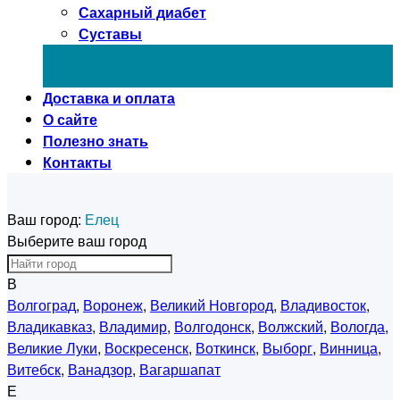
Сахарный диабет
Суставы
Доставка и оплата
О сайте
Полезно знать
Контакты
Ваш город:
Елец
Выберите ваш город
В
Волгоград
,
Воронеж
,
Великий Новгород
,
Владивосток
,
Владикавказ
,
Владимир
,
Волгодонск
,
Волжский
,
Вологда
,
Великие Луки
,
Воскресенск
,
Воткинск
,
Выборг
,
Винница
,
Витебск
,
Ванадзор
,
Вагаршапат
Е