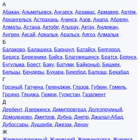
А
Абакан
,
Альметьевск
,
Ангарск
,
Арзамас
,
Армавир
,
Артём
,
Архангельск
,
Астрахань
,
Ачинск
,
Азов
,
Анапа
,
Абовян
,
Алматы
,
Астана
,
Актобе
,
Атырау
,
Актау
,
Андижан
,
Ангрен
,
Аксай
,
Аркалык
,
Аральск
,
Аягоз
,
Алмалык
Б
Балаково
,
Балашиха
,
Барнаул
,
Батайск
,
Белгород
,
Бердск
,
Березники
,
Бийск
,
Благовещенск
,
Братск
,
Брянск
,
Бугульма
,
Брест
,
Баку
,
Батуми
,
Байконыр
,
Бишкек
,
Бельцы
,
Бендеры
,
Бухара
,
Бекобод
,
Балхаш
,
Бекабад
Г
Грозный
,
Гатчина
,
Геленджик
,
Глазов
,
Губкин
,
Гомель
,
Гродно
,
Гянджа
,
Гюмри
,
Гулистан
,
Газалкент
Д
Дербент
,
Дзержинск
,
Димитровград
,
Долгопрудный
,
Домодедово
,
Дмитров
,
Дубна
,
Днепр
,
Джалал-Абад
,
Дубоссары
,
Душанбе
,
Джизак
,
Денау
Ж
Железнодорожный
,
Жуковский
,
Железногорск
,
Жуковск
,