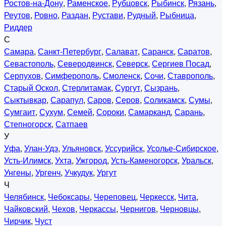
Ростов-на-Дону
,
Раменское
,
Рубцовск
,
Рыбинск
,
Рязань
,
Реутов
,
Ровно
,
Раздан
,
Рустави
,
Рудный
,
Рыбница
,
Риддер
С
Самара
,
Санкт-Петербург
,
Салават
,
Саранск
,
Саратов
,
Севастополь
,
Северодвинск
,
Северск
,
Сергиев Посад
,
Серпухов
,
Симферополь
,
Смоленск
,
Сочи
,
Ставрополь
,
Старый Оскол
,
Стерлитамак
,
Сургут
,
Сызрань
,
Сыктывкар
,
Сарапул
,
Саров
,
Серов
,
Соликамск
,
Сумы
,
Сумгаит
,
Сухум
,
Семей
,
Сороки
,
Самарканд
,
Сарань
,
Степногорск
,
Сатпаев
У
Уфа
,
Улан-Удэ
,
Ульяновск
,
Уссурийск
,
Усолье-Сибирское
,
Усть-Илимск
,
Ухта
,
Ужгород
,
Усть-Каменогорск
,
Уральск
,
Унгены
,
Ургенч
,
Учкудук
,
Ургут
Ч
Челябинск
,
Чебоксары
,
Череповец
,
Черкесск
,
Чита
,
Чайковский
,
Чехов
,
Черкассы
,
Чернигов
,
Черновцы
,
Чирчик
,
Чуст