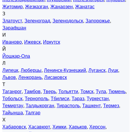
Житомир
,
Жезказган
,
Жанаозен
,
Жанатас
З
Златоуст
,
Зеленоград
,
Зеленодольск
,
Запорожье
,
Зарафшан
И
Иваново
,
Ижевск
,
Иркутск
Й
Йошкар-Ола
Л
Липецк
,
Люберцы
,
Ленинск-Кузнецкий
,
Луганск
,
Луцк
,
Львов
,
Ленкорань
,
Лисаковск
Т
Таганрог
,
Тамбов
,
Тверь
,
Тольятти
,
Томск
,
Тула
,
Тюмень
,
Тобольск
,
Тернополь
,
Тбилиси
,
Тараз
,
Туркестан
,
Темиртау
,
Талдыкорган
,
Тирасполь
,
Ташкент
,
Термез
,
Тайынша
,
Талгар
Х
Хабаровск
,
Хасавюрт
,
Химки
,
Харьков
,
Херсон
,