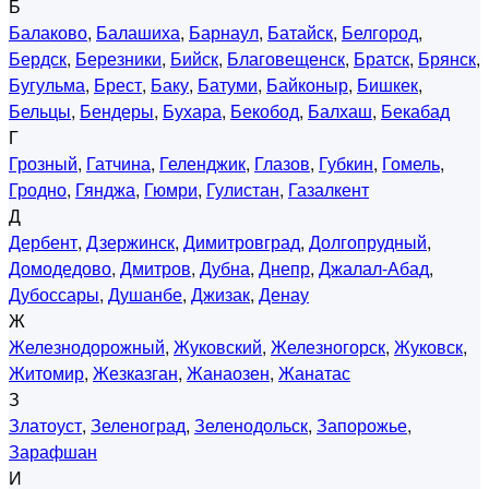
Б
Балаково
,
Балашиха
,
Барнаул
,
Батайск
,
Белгород
,
Бердск
,
Березники
,
Бийск
,
Благовещенск
,
Братск
,
Брянск
,
Бугульма
,
Брест
,
Баку
,
Батуми
,
Байконыр
,
Бишкек
,
Бельцы
,
Бендеры
,
Бухара
,
Бекобод
,
Балхаш
,
Бекабад
Г
Грозный
,
Гатчина
,
Геленджик
,
Глазов
,
Губкин
,
Гомель
,
Гродно
,
Гянджа
,
Гюмри
,
Гулистан
,
Газалкент
Д
Дербент
,
Дзержинск
,
Димитровград
,
Долгопрудный
,
Домодедово
,
Дмитров
,
Дубна
,
Днепр
,
Джалал-Абад
,
Дубоссары
,
Душанбе
,
Джизак
,
Денау
Ж
Железнодорожный
,
Жуковский
,
Железногорск
,
Жуковск
,
Житомир
,
Жезказган
,
Жанаозен
,
Жанатас
З
Златоуст
,
Зеленоград
,
Зеленодольск
,
Запорожье
,
Зарафшан
И