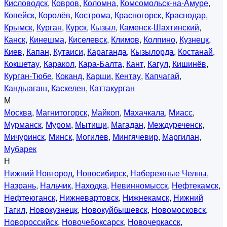
Кисловодск
,
Ковров
,
Коломна
,
Комсомольск-на-Амуре
,
Копейск
,
Королёв
,
Кострома
,
Красногорск
,
Краснодар
,
Крымск
,
Курган
,
Курск
,
Кызыл
,
Каменск-Шахтинский
,
Канск
,
Кинешма
,
Киселевск
,
Климов
,
Колпино
,
Кузнецк
,
Киев
,
Капан
,
Кутаиси
,
Караганда
,
Кызылорда
,
Костанай
,
Кокшетау
,
Каракол
,
Кара-Балта
,
Кант
,
Кагул
,
Кишинёв
,
Курган-Тюбе
,
Коканд
,
Карши
,
Кентау
,
Капчагай
,
Кандыагаш
,
Каскелен
,
Каттакурган
М
Москва
,
Магнитогорск
,
Майкоп
,
Махачкала
,
Миасс
,
Мурманск
,
Муром
,
Мытищи
,
Магадан
,
Междуреченск
,
Мичуринск
,
Минск
,
Могилев
,
Мингячевир
,
Маргилан
,
Мубарек
Н
Нижний Новгород
,
Новосибирск
,
Набережные Челны
,
Назрань
,
Нальчик
,
Находка
,
Невинномысск
,
Нефтекамск
,
Нефтеюганск
,
Нижневартовск
,
Нижнекамск
,
Нижний
Тагил
,
Новокузнецк
,
Новокуйбышевск
,
Новомосковск
,
Новороссийск
,
Новочебоксарск
,
Новочеркасск
,