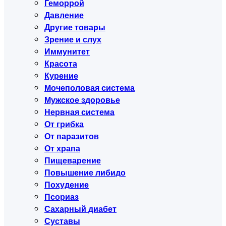
Геморрой
Давление
Другие товары
Зрение и слух
Иммунитет
Красота
Курение
Мочеполовая система
Мужское здоровье
Нервная система
От грибка
От паразитов
От храпа
Пищеварение
Повышение либидо
Похудение
Псориаз
Сахарный диабет
Суставы