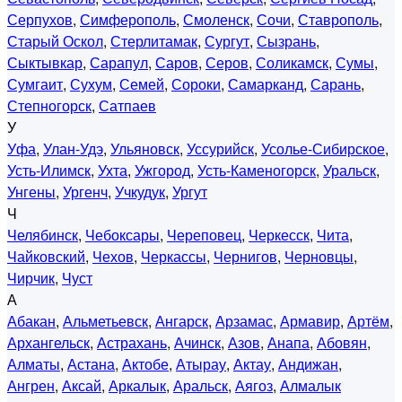
Серпухов
,
Симферополь
,
Смоленск
,
Сочи
,
Ставрополь
,
Старый Оскол
,
Стерлитамак
,
Сургут
,
Сызрань
,
Сыктывкар
,
Сарапул
,
Саров
,
Серов
,
Соликамск
,
Сумы
,
Сумгаит
,
Сухум
,
Семей
,
Сороки
,
Самарканд
,
Сарань
,
Степногорск
,
Сатпаев
У
Уфа
,
Улан-Удэ
,
Ульяновск
,
Уссурийск
,
Усолье-Сибирское
,
Усть-Илимск
,
Ухта
,
Ужгород
,
Усть-Каменогорск
,
Уральск
,
Унгены
,
Ургенч
,
Учкудук
,
Ургут
Ч
Челябинск
,
Чебоксары
,
Череповец
,
Черкесск
,
Чита
,
Чайковский
,
Чехов
,
Черкассы
,
Чернигов
,
Черновцы
,
Чирчик
,
Чуст
А
Абакан
,
Альметьевск
,
Ангарск
,
Арзамас
,
Армавир
,
Артём
,
Архангельск
,
Астрахань
,
Ачинск
,
Азов
,
Анапа
,
Абовян
,
Алматы
,
Астана
,
Актобе
,
Атырау
,
Актау
,
Андижан
,
Ангрен
,
Аксай
,
Аркалык
,
Аральск
,
Аягоз
,
Алмалык