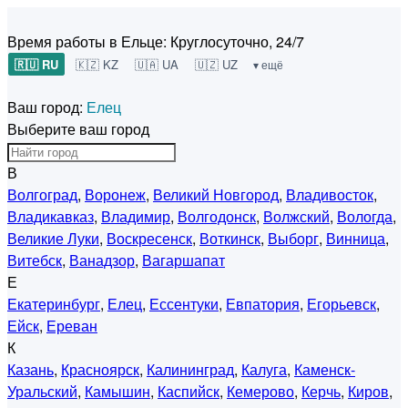
Время работы в Ельце:
Круглосуточно, 24/7
🇷🇺 RU
🇰🇿 KZ
🇺🇦 UA
🇺🇿 UZ
▾ ещё
Ваш город:
Елец
Выберите ваш город
В
Волгоград
,
Воронеж
,
Великий Новгород
,
Владивосток
,
Владикавказ
,
Владимир
,
Волгодонск
,
Волжский
,
Вологда
,
Великие Луки
,
Воскресенск
,
Воткинск
,
Выборг
,
Винница
,
Витебск
,
Ванадзор
,
Вагаршапат
Е
Екатеринбург
,
Елец
,
Ессентуки
,
Евпатория
,
Егорьевск
,
Ейск
,
Ереван
К
Казань
,
Красноярск
,
Калининград
,
Калуга
,
Каменск-
Уральский
,
Камышин
,
Каспийск
,
Кемерово
,
Керчь
,
Киров
,