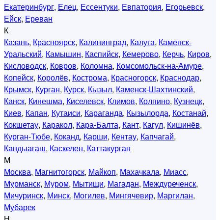
Екатеринбург
,
Елец
,
Ессентуки
,
Евпатория
,
Егорьевск
,
Ейск
,
Ереван
К
Казань
,
Красноярск
,
Калининград
,
Калуга
,
Каменск-
Уральский
,
Камышин
,
Каспийск
,
Кемерово
,
Керчь
,
Киров
,
Кисловодск
,
Ковров
,
Коломна
,
Комсомольск-на-Амуре
,
Копейск
,
Королёв
,
Кострома
,
Красногорск
,
Краснодар
,
Крымск
,
Курган
,
Курск
,
Кызыл
,
Каменск-Шахтинский
,
Канск
,
Кинешма
,
Киселевск
,
Климов
,
Колпино
,
Кузнецк
,
Киев
,
Капан
,
Кутаиси
,
Караганда
,
Кызылорда
,
Костанай
,
Кокшетау
,
Каракол
,
Кара-Балта
,
Кант
,
Кагул
,
Кишинёв
,
Курган-Тюбе
,
Коканд
,
Карши
,
Кентау
,
Капчагай
,
Кандыагаш
,
Каскелен
,
Каттакурган
М
Москва
,
Магнитогорск
,
Майкоп
,
Махачкала
,
Миасс
,
Мурманск
,
Муром
,
Мытищи
,
Магадан
,
Междуреченск
,
Мичуринск
,
Минск
,
Могилев
,
Мингячевир
,
Маргилан
,
Мубарек
Н