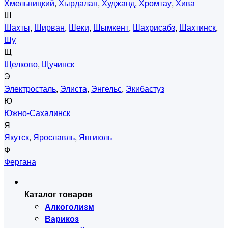
Хмельницкий
,
Хырдалан
,
Худжанд
,
Хромтау
,
Хива
Ш
Шахты
,
Ширван
,
Шеки
,
Шымкент
,
Шахрисабз
,
Шахтинск
,
Шу
Щ
Щелково
,
Щучинск
Э
Электросталь
,
Элиста
,
Энгельс
,
Экибастуз
Ю
Южно-Сахалинск
Я
Якутск
,
Ярославль
,
Янгиюль
Ф
Фергана
Каталог товаров
Алкоголизм
Варикоз