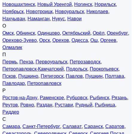
Новошахтинск
,
Новый Уренгой
,
Ногинск
,
Норильск
,
Ноябрьск
,
Новотроицк
,
Новоуральск
,
Николаев
,
Нахчыван
,
Наманган
,
Нукус
,
Навои
О
Омск
,
Обнинск
,
Одинцово
,
Октябрьский
,
Орёл
,
Оренбург
,
Орехово-Зуево
,
Орск
,
Орехов
,
Одесса
,
Ош
,
Оргеев
,
Олмалик
П
Пермь
,
Пенза
,
Первоуральск
,
Петрозаводск
,
Петропавловск-Камчатский
,
Подольск
,
Прокопьевск
,
Псков
,
Пушкино
,
Пятигорск
,
Павлов
,
Пушкин
,
Полтава
,
Павлодар
,
Петропавловск
Р
Ростов-на-Дону
,
Раменское
,
Рубцовск
,
Рыбинск
,
Рязань
,
Реутов
,
Ровно
,
Раздан
,
Рустави
,
Рудный
,
Рыбница
,
Риддер
С
Самара
,
Санкт-Петербург
,
Салават
,
Саранск
,
Саратов
,
Севастополь
,
Северодвинск
,
Северск
,
Сергиев Посад
,